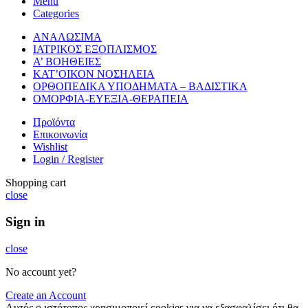
Menu
Categories
ΑΝΑΛΩΣΙΜΑ
ΙΑΤΡΙΚΟΣ ΕΞΟΠΛΙΣΜΟΣ
Α’ ΒΟΗΘΕΙΕΣ
ΚΑΤ’ΟΙΚΟΝ ΝΟΣΗΛΕΙΑ
ΟΡΘΟΠΕΔΙΚΑ ΥΠΟΔΗΜΑΤΑ – ΒΑΔΙΣΤΙΚΑ
ΟΜΟΡΦΙΑ-ΕΥΕΞΙΑ-ΘΕΡΑΠΕΙΑ
Προϊόντα
Επικοινωνία
Wishlist
Login / Register
Shopping cart
close
Sign in
close
No account yet?
Create an Account
Αυτός ο ιστότοπος χρησιμοποιεί cookies για να εξασφαλίσει ότι θα