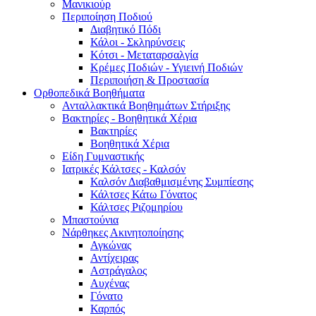
Μανικιούρ
Περιποίηση Ποδιού
Διαβητικό Πόδι
Κάλοι - Σκληρύνσεις
Κότσι - Μεταταρσαλγία
Κρέμες Ποδιών - Υγιεινή Ποδιών
Περιποιήση & Προστασία
Ορθοπεδικά Βοηθήματα
Ανταλλακτικά Βοηθημάτων Στήριξης
Βακτηρίες - Βοηθητικά Χέρια
Βακτηρίες
Βοηθητικά Χέρια
Είδη Γυμναστικής
Ιατρικές Κάλτσες - Καλσόν
Καλσόν Διαβαθμισμένης Συμπίεσης
Κάλτσες Κάτω Γόνατος
Κάλτσες Ριζομηρίου
Μπαστούνια
Νάρθηκες Ακινητοποίησης
Αγκώνας
Αντίχειρας
Αστράγαλος
Αυχένας
Γόνατο
Καρπός