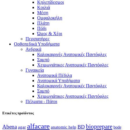
Κηλεπίδεσμοι
Κοιλιά
Μέση
Ομφαλοκήλη
Πλάτη
Πόδι
Ώμος & Χέρι
Περιπατήρες
Ορθοπεδικά Υποδήματα
Ανδρικά
Καλοκαιρινές Ανατομικές Παντόφλες
Σαμπό
Χειμωνιάτικες Ανατομικές Παντόφλες
Γυναικεία
Ανατομικά Πέδιλα
Ανατομικά Υποδήματα
Καλοκαιρινές Ανατομικές Παντόφλες
Σαμπό
Χειμωνιάτικες Ανατομικές Παντόφλες
Πέλματα - Πάτοι
Ετικέτες προϊόντος
alfacare
bioprepare
Abena
BD
agar
anatomic help
bode