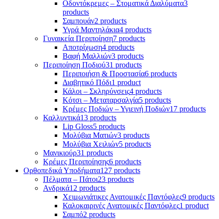
Οδοντόκρεμες – Στοματικά Διαλύματα
3
products
Σαμπουάν
2 products
Υγρά Μαντηλάκια
4 products
Γυναικεία Περιποίηση
7 products
Αποτρίχωση
4 products
Βαφή Μαλλιών
3 products
Περιποίηση Ποδιού
31 products
Περιποιήση & Προστασία
6 products
Διαβητικό Πόδι
1 product
Κάλοι – Σκληρύνσεις
4 products
Κότσι – Μεταταρσαλγία
5 products
Κρέμες Ποδιών – Υγιεινή Ποδιών
17 products
Καλλυντικά
13 products
Lip Gloss
5 products
Μολύβια Ματιών
3 products
Μολύβια Χειλιών
5 products
Μανικιούρ
31 products
Κρέμες Περιποίησης
6 products
Ορθοπεδικά Υποδήματα
127 products
Πέλματα – Πάτοι
23 products
Ανδρικά
12 products
Χειμωνιάτικες Ανατομικές Παντόφλες
9 products
Καλοκαιρινές Ανατομικές Παντόφλες
1 product
Σαμπό
2 products