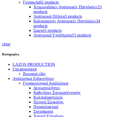
Γυναικεία
92 products
Χειμωνιάτικες Ανατομικές Παντόφλες
33
products
Ανατομικά Πέδιλα
5 products
Καλοκαιρινές Ανατομικές Παντόφλες
34
products
Σαμπό
5 products
Ανατομικά Υποδήματα
15 products
close
Κατηγορίες
LAZOS PRODUCTION
Uncategorized
Βρεφικά είδη
Αναλώσιμα Ειδικοτήτων
Γυναικολογικά Αναλώσιμα
Δειγματολήπτες
Καθετήρες Σπερματέγχυσης
Κολποδιαστολείς
Πεσσοί Σιλικόνης
Προφυλακτικά
Σπειράματα
Χαρτιά Υπερήχου