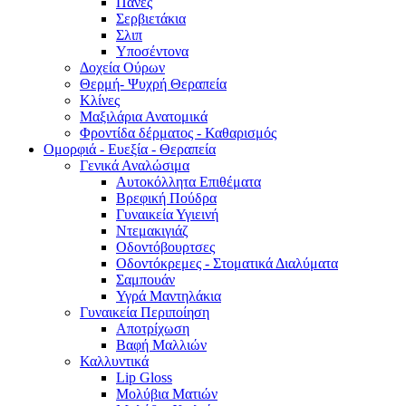
Πάνες
Σερβιετάκια
Σλιπ
Υποσέντονα
Δοχεία Ούρων
Θερμή- Ψυχρή Θεραπεία
Κλίνες
Μαξιλάρια Ανατομικά
Φροντίδα δέρματος - Καθαρισμός
Ομορφιά - Ευεξία - Θεραπεία
Γενικά Αναλώσιμα
Αυτοκόλλητα Επιθέματα
Βρεφική Πούδρα
Γυναικεία Υγιεινή
Ντεμακιγιάζ
Οδοντόβουρτσες
Οδοντόκρεμες - Στοματικά Διαλύματα
Σαμπουάν
Υγρά Μαντηλάκια
Γυναικεία Περιποίηση
Αποτρίχωση
Βαφή Μαλλιών
Καλλυντικά
Lip Gloss
Μολύβια Ματιών