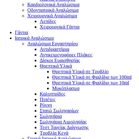
Καρδιολογικά Αναλώσιμα
Οδοντιατρικά Αναλώσιμα
Χειρουργικά Αναλώσιμα
Λεπίδες
Χειρουργικά Γάντια
Γάντια
Ιατρικά Αναλώσιμα
Αναλώσιμα Εργαστηρίου
Αντιδραστήρια
Αντικειμενοφόρες Πλάκες
Δίσκοι Ευαισθησίας
Θρεπτικά Υλικά
Θρεπτικά Υλικά σε Τρυβλίο
Θρεπτικά Υλικά σε Φιαλίδιο των 100ml
Θρεπτικά Υλικά σε Φιαλίδιο των 10ml
Μυκόπλασμα
Καλυπτρίδες
Πιπέτες
Ρύγχη
Στατώ Σωληναρίων
Σωληνάρια
Σωληνάρια Αιμοληψίας
Τεστ Ταχείας Διάγνωσης
Τρυβλία Κενά
Γενικά Ιατρικά Αναλώσιμα