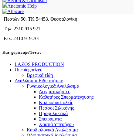
Πεστών 50, ΤΚ 54453, Θεσσαλονίκη
Τηλ: 2310 915.921
Fax: 2310 919.701
Κατηγορίες προϊόντων
LAZOS PRODUCTION
Uncategorized
Βρεφικά είδη
Αναλώσιμα Ειδικοτήτων
Γυναικολογικά Αναλώσιμα
Δειγματολήπτες
Καθετήρες Σπερματέγχυσης
Κολποδιαστολείς
Πεσσοί Σιλικόνης
Προφυλακτικά
Σπειράματα
Χαρτιά Υπερήχου
Καρδιολογικά Αναλώσιμα
Οδοντιατρικά Αναλώσιμα