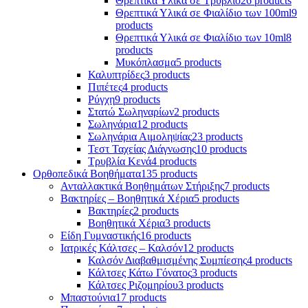
Θρεπτικά Υλικά σε Τρυβλίο
26 products
Θρεπτικά Υλικά σε Φιαλίδιο των 100ml
9
products
Θρεπτικά Υλικά σε Φιαλίδιο των 10ml
8
products
Μυκόπλασμα
5 products
Καλυπτρίδες
3 products
Πιπέτες
4 products
Ρύγχη
9 products
Στατώ Σωληναρίων
2 products
Σωληνάρια
12 products
Σωληνάρια Αιμοληψίας
23 products
Τεστ Ταχείας Διάγνωσης
10 products
Τρυβλία Κενά
4 products
Ορθοπεδικά Βοηθήματα
135 products
Ανταλλακτικά Βοηθημάτων Στήριξης
7 products
Βακτηρίες – Βοηθητικά Χέρια
5 products
Βακτηρίες
2 products
Βοηθητικά Χέρια
3 products
Είδη Γυμναστικής
16 products
Ιατρικές Κάλτσες – Καλσόν
12 products
Καλσόν Διαβαθμισμένης Συμπίεσης
4 products
Κάλτσες Κάτω Γόνατος
3 products
Κάλτσες Ριζομηρίου
3 products
Μπαστούνια
17 products