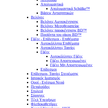
Απολυμαντικά
Απολυμαντικά Schülke™
Βάσεις Αντισηπτικών
Βελόνες
Βελόνες Αμνιοκέντησης
Βελόνες Μεσοθεραπείας
Βελόνες παρακέντησης BD™
Προϊόντα του οίκου BD™
Γάζες - Επίδεσμοι - Επιθέματα
Αυτοκόλλητα Επιθέματα
Αυτοκόλλητες Ταινίες
Γάζες
Αυτοκόλλητες Γάζες
Γάζες Αποστειρωμένες
Γάζες Μη Αποστειρωμένες
Επίδεσμοι
Επίδεσμοι- Ταινίες Στερέωσης
Ιατρικός Ιματισμός
Οροί - Ενέσιμα Νερά
Πεταλούδες
Στυλεοί
Σύριγγες
Τζελ Υπερήχων
Φλεβοκαθετήρες