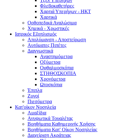
Τζελ Υπερήχων
Φλεβοκαθετήρες
Χαρτιά Υπερήχων - ΗΚΤ
Χαρτικά
Ορθοπεδικά Αναλώσιμα
Χημικά - Χρωστικές
Ιατρικός Εξοπλισμός
Απολύμανση - Αποστείρωση
Αυτόματες Πιπέτες
Διαγνωστικά
Αναστημόμετρα
Οξύμετρα
Οφθαλμοσκόπια
ΣΤΗΘΟΣΚΟΠΙΑ
Χρονόμετρα
Ωτοσκόπια
Έπιπλα
Ζυγοί
Πιεσόμετρα
Κατ'οίκον Νοσηλεία
Αμαξίδια
Ανυψωτικά Τουαλέτας
Βοηθήματα Καθημερινής Χρήσης
Βοηθήματα Κατ' Οίκον Νοσηλείας
Διαχείριση Ακράτειας