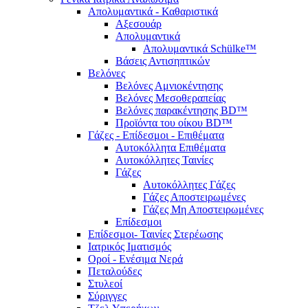
Απολυμαντικά - Καθαριστικά
Αξεσουάρ
Απολυμαντικά
Απολυμαντικά Schülke™
Βάσεις Αντισηπτικών
Βελόνες
Βελόνες Αμνιοκέντησης
Βελόνες Μεσοθεραπείας
Βελόνες παρακέντησης BD™
Προϊόντα του οίκου BD™
Γάζες - Επίδεσμοι - Επιθέματα
Αυτοκόλλητα Επιθέματα
Αυτοκόλλητες Ταινίες
Γάζες
Αυτοκόλλητες Γάζες
Γάζες Αποστειρωμένες
Γάζες Μη Αποστειρωμένες
Επίδεσμοι
Επίδεσμοι- Ταινίες Στερέωσης
Ιατρικός Ιματισμός
Οροί - Ενέσιμα Νερά
Πεταλούδες
Στυλεοί
Σύριγγες