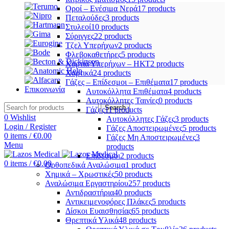
Οροί – Ενέσιμα Νερά
17 products
Πεταλούδες
3 products
Στυλεοί
10 products
Σύριγγες
22 products
Τζελ Υπερήχων
2 products
Φλεβοκαθετήρες
5 products
Χαρτιά Υπερήχων – ΗΚΤ
2 products
Χαρτικά
24 products
Γάζες – Επίδεσμοι – Επιθέματα
17 products
Επικοινωνία
Αυτοκόλλητα Επιθέματα
4 products
Αυτοκόλλητες Ταινίες
0 products
Search
Γάζες
11 products
0
Wishlist
Αυτοκόλλητες Γάζες
3 products
Login / Register
Γάζες Αποστειρωμένες
5 products
0
items
/
€
0.00
Γάζες Μη Αποστειρωμένες
3
Menu
products
Επίδεσμοι
2 products
0
items
/
€
0.00
Ορθοπεδικά Αναλώσιμα
1 product
Χημικά – Χρωστικές
50 products
Αναλώσιμα Εργαστηρίου
257 products
Αντιδραστήρια
40 products
Αντικειμενοφόρες Πλάκες
5 products
Δίσκοι Ευαισθησίας
65 products
Θρεπτικά Υλικά
48 products