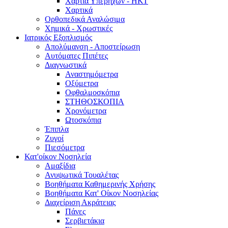
Χαρτιά Υπερήχων - ΗΚΤ
Χαρτικά
Ορθοπεδικά Αναλώσιμα
Χημικά - Χρωστικές
Ιατρικός Εξοπλισμός
Απολύμανση - Αποστείρωση
Αυτόματες Πιπέτες
Διαγνωστικά
Αναστημόμετρα
Οξύμετρα
Οφθαλμοσκόπια
ΣΤΗΘΟΣΚΟΠΙΑ
Χρονόμετρα
Ωτοσκόπια
Έπιπλα
Ζυγοί
Πιεσόμετρα
Κατ'οίκον Νοσηλεία
Αμαξίδια
Ανυψωτικά Τουαλέτας
Βοηθήματα Καθημερινής Χρήσης
Βοηθήματα Κατ' Οίκον Νοσηλείας
Διαχείριση Ακράτειας
Πάνες
Σερβιετάκια