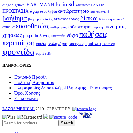
sd
lorin
HARTMANN
diagon
ΓΑΝΤΙΑ
gehwol
vacutainer
αντιδραστήριο
ΠΡΟΣΤΑΣΙΑ
άγαρ
αιμοληψία
απολυμαντικό
βοήθημα
δίσκοι
γυναικολόγος
εξέταση
βοήθημα βάδισης
διάγνωση
ευαισθησίας
μιας
μανό
καθαριότητα
επίθεμα
καθαρισμός
μέτρηση
παθήσεις
χρήσεως
νύχια
μικροβιολόγος
μπαστούνι
περιποίηση
τρυβλίο
σωληνάρια
σύριγγες
υγιεινή
πιπέτα
φροντίδα
χαρτί
χείλη
ΠΛΗΡΟΦΟΡΙΕΣ
Εταιρικό Προφίλ
Πολιτική Απορρήτου
Πληροφορίες Αποστολής -Πληρωμής –Επιστροφές
Όροι Χρήσης
Επικοινωνία
LAZOS MEDICAL
2019 | CREATED BY
Search