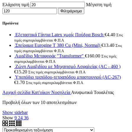
Ελάχιστη τιμή
Μέγιστη τιμή
Φιλτράρισμα
Προϊόντα
Εξεταστικά Γάντια Latex χωρίς Πούδρα Bosch
€
4.40
Στις
τιμές συμπεριλαμβάνεται Φ.Π.Α
Σπείραμα Eurogine Τ 380 Cu (Mini, Normal)
€
13.40
Στις
τιμές συμπεριλαμβάνεται Φ.Π.Α
Αμαξίδιο Μεταφοράς "Transformer"
€
160.00
Στις τιμές
συμπεριλαμβάνεται Φ.Π.Α
Ζώνη Αμαξιδίου με Μηχανισμό Ασφαλείας (AC - 460 )
€
15.20
Στις τιμές συμπεριλαμβάνεται Φ.Π.Α
Υποπόδιο τριπόδου-τετραπόδου μπαστουνιού (AC-267)
€
1.70
Στις τιμές συμπεριλαμβάνεται Φ.Π.Α
Αρχική σελίδα
Κατ'οίκον Νοσηλεία
Ανυψωτικά Τουαλέτας
Προβολή όλων των 10 αποτελεσμάτων
Show sidebar
Show
9
24
36