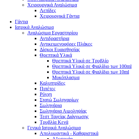
Χειρουργικά Αναλώσιμα
Λεπίδες
Χειρουργικά Γάντια
Γάντια
Ιατρικά Αναλώσιμα
Αναλώσιμα Εργαστηρίου
Αντιδραστήρια
Αντικειμενοφόρες Πλάκες
Δίσκοι Ευαισθησίας
Θρεπτικά Υλικά
Θρεπτικά Υλικά σε Τρυβλίο
Θρεπτικά Υλικά σε Φιαλίδιο των 100ml
Θρεπτικά Υλικά σε Φιαλίδιο των 10ml
Μυκόπλασμα
Καλυπτρίδες
Πιπέτες
Ρύγχη
Στατώ Σωληναρίων
Σωληνάρια
Σωληνάρια Αιμοληψίας
Τεστ Ταχείας Διάγνωσης
Τρυβλία Κενά
Γενικά Ιατρικά Αναλώσιμα
Απολυμαντικά - Καθαριστικά
Αξεσουάρ