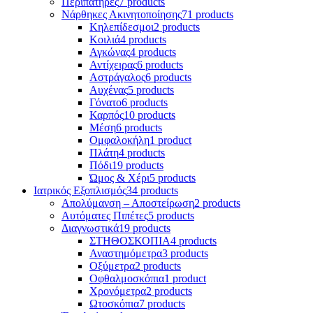
Περιπατήρες
7 products
Νάρθηκες Ακινητοποίησης
71 products
Κηλεπίδεσμοι
2 products
Κοιλιά
4 products
Αγκώνας
4 products
Αντίχειρας
6 products
Αστράγαλος
6 products
Αυχένας
5 products
Γόνατο
6 products
Καρπός
10 products
Μέση
6 products
Ομφαλοκήλη
1 product
Πλάτη
4 products
Πόδι
19 products
Ώμος & Χέρι
5 products
Ιατρικός Εξοπλισμός
34 products
Απολύμανση – Αποστείρωση
2 products
Αυτόματες Πιπέτες
5 products
Διαγνωστικά
19 products
ΣΤΗΘΟΣΚΟΠΙΑ
4 products
Αναστημόμετρα
3 products
Οξύμετρα
2 products
Οφθαλμοσκόπια
1 product
Χρονόμετρα
2 products
Ωτοσκόπια
7 products