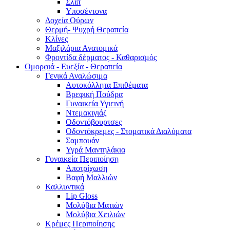
Σλιπ
Υποσέντονα
Δοχεία Ούρων
Θερμή- Ψυχρή Θεραπεία
Κλίνες
Μαξιλάρια Ανατομικά
Φροντίδα δέρματος - Καθαρισμός
Ομορφιά - Ευεξία - Θεραπεία
Γενικά Αναλώσιμα
Αυτοκόλλητα Επιθέματα
Βρεφική Πούδρα
Γυναικεία Υγιεινή
Ντεμακιγιάζ
Οδοντόβουρτσες
Οδοντόκρεμες - Στοματικά Διαλύματα
Σαμπουάν
Υγρά Μαντηλάκια
Γυναικεία Περιποίηση
Αποτρίχωση
Βαφή Μαλλιών
Καλλυντικά
Lip Gloss
Μολύβια Ματιών
Μολύβια Χειλιών
Κρέμες Περιποίησης