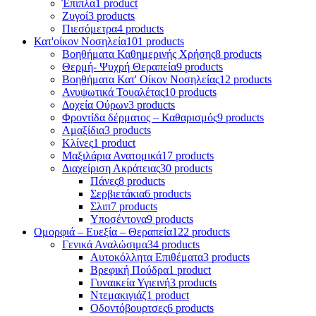
Έπιπλα
1 product
Ζυγοί
3 products
Πιεσόμετρα
4 products
Κατ'οίκον Νοσηλεία
101 products
Βοηθήματα Καθημερινής Χρήσης
8 products
Θερμή- Ψυχρή Θεραπεία
9 products
Βοηθήματα Κατ' Οίκον Νοσηλείας
12 products
Ανυψωτικά Τουαλέτας
10 products
Δοχεία Ούρων
3 products
Φροντίδα δέρματος – Καθαρισμός
9 products
Αμαξίδια
3 products
Κλίνες
1 product
Μαξιλάρια Ανατομικά
17 products
Διαχείριση Ακράτειας
30 products
Πάνες
8 products
Σερβιετάκια
6 products
Σλιπ
7 products
Υποσέντονα
9 products
Ομορφιά – Ευεξία – Θεραπεία
122 products
Γενικά Αναλώσιμα
34 products
Αυτοκόλλητα Επιθέματα
3 products
Βρεφική Πούδρα
1 product
Γυναικεία Υγιεινή
3 products
Ντεμακιγιάζ
1 product
Οδοντόβουρτσες
6 products