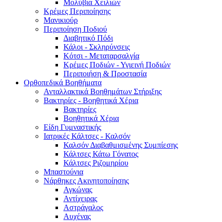
Μολύβια Χειλιών
Κρέμες Περιποίησης
Μανικιούρ
Περιποίηση Ποδιού
Διαβητικό Πόδι
Κάλοι - Σκληρύνσεις
Κότσι - Μεταταρσαλγία
Κρέμες Ποδιών - Υγιεινή Ποδιών
Περιποιήση & Προστασία
Ορθοπεδικά Βοηθήματα
Ανταλλακτικά Βοηθημάτων Στήριξης
Βακτηρίες - Βοηθητικά Χέρια
Βακτηρίες
Βοηθητικά Χέρια
Είδη Γυμναστικής
Ιατρικές Κάλτσες - Καλσόν
Καλσόν Διαβαθμισμένης Συμπίεσης
Κάλτσες Κάτω Γόνατος
Κάλτσες Ριζομηρίου
Μπαστούνια
Νάρθηκες Ακινητοποίησης
Αγκώνας
Αντίχειρας
Αστράγαλος
Αυχένας