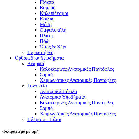
Γόνατο
Καρπός
Κηλεπίδεσμοι
Κοιλιά
Μέση
Ομφαλοκήλη
Πλάτη
Πόδι
Ώμος & Χέρι
Περιπατήρες
Ορθοπεδικά Υποδήματα
Ανδρικά
Καλοκαιρινές Ανατομικές Παντόφλες
Σαμπό
Χειμωνιάτικες Ανατομικές Παντόφλες
Γυναικεία
Ανατομικά Πέδιλα
Ανατομικά Υποδήματα
Καλοκαιρινές Ανατομικές Παντόφλες
Σαμπό
Χειμωνιάτικες Ανατομικές Παντόφλες
Πέλματα - Πάτοι
Φιλτράρισμα με τιμή