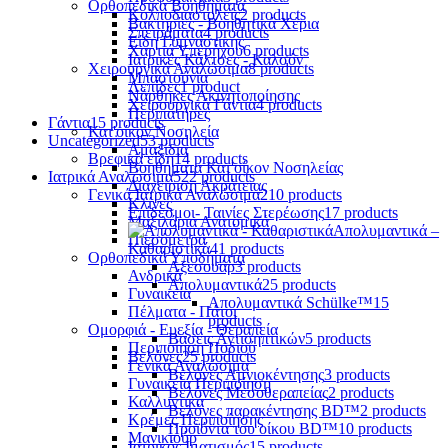
Ορθοπεδικά Βοηθήματα
Κολποδιαστολείς
2 products
Βακτηρίες - Βοηθητικά Χέρια
Σπειράματα
4 products
Είδη Γυμναστικής
Χαρτιά Υπερήχου
6 products
Ιατρικές Κάλτσες - Καλσόν
Χειρουργικά Αναλώσιμα
8 products
Μπαστούνια
Λεπίδες
1 product
Νάρθηκες Ακινητοποίησης
Χειρουργικά Γάντια
4 products
Περιπατήρες
Γάντια
15 products
Κατ'οίκον Νοσηλεία
Uncategorized
53 products
Αμαξίδια
Βρεφικά είδη
14 products
Βοηθήματα Κατ'οίκον Νοσηλείας
Ιατρικά Αναλώσιμα
522 products
Διαχείριση Ακράτειας
Γενικά Ιατρικά Αναλώσιμα
210 products
Κλίνες
Επίδεσμοι- Ταινίες Στερέωσης
17 products
Μαξιλάρια Ανατομικά
Απολυμαντικά –
Πιεσόμετρα
Καθαριστικά
41 products
Ορθοπεδικά Υποδήματα
Αξεσουάρ
3 products
Ανδρικά
Απολυμαντικά
25 products
Γυναικεία
Απολυμαντικά Schülke™
15
Πέλματα - Πάτοι
products
Ομορφιά - Ευεξία - Θεραπεία
Βάσεις Αντισηπτικών
5 products
Περιποίηση Ποδιού
Βελόνες
25 products
Γενικά Αναλώσιμα
Βελόνες Αμνιοκέντησης
3 products
Γυναικεία Περιποίηση
Βελόνες Μεσοθεραπείας
2 products
Καλλυντικά
Βελόνες παρακέντησης BD™
2 products
Κρέμες Περιποίησης
Προϊόντα του οίκου BD™
10 products
Μανικιούρ
Ιατρικός Ιματισμός
15 products