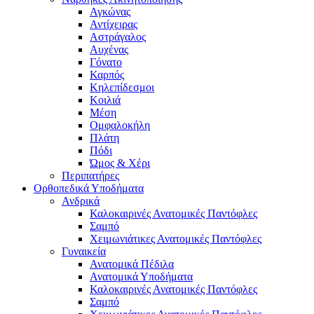
Αγκώνας
Αντίχειρας
Αστράγαλος
Αυχένας
Γόνατο
Καρπός
Κηλεπίδεσμοι
Κοιλιά
Μέση
Ομφαλοκήλη
Πλάτη
Πόδι
Ώμος & Χέρι
Περιπατήρες
Ορθοπεδικά Υποδήματα
Ανδρικά
Καλοκαιρινές Ανατομικές Παντόφλες
Σαμπό
Χειμωνιάτικες Ανατομικές Παντόφλες
Γυναικεία
Ανατομικά Πέδιλα
Ανατομικά Υποδήματα
Καλοκαιρινές Ανατομικές Παντόφλες
Σαμπό