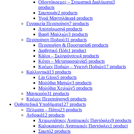
Οδοντόκρεμες – Στοματικά Διαλύματα
3
products
Σαμπουάν
2 products
Υγρά Μαντηλάκια
4 products
Γυναικεία Περιποίηση
7 products
Αποτρίχωση
4 products
Βαφή Μαλλιών
3 products
Περιποίηση Ποδιού
31 products
Περιποιήση & Προστασία
6 products
Διαβητικό Πόδι
1 product
Κάλοι – Σκληρύνσεις
4 products
Κότσι – Μεταταρσαλγία
5 products
Κρέμες Ποδιών – Υγιεινή Ποδιών
17 products
Καλλυντικά
13 products
Lip Gloss
5 products
Μολύβια Ματιών
3 products
Μολύβια Χειλιών
5 products
Μανικιούρ
31 products
Κρέμες Περιποίησης
6 products
Ορθοπεδικά Υποδήματα
127 products
Πέλματα – Πάτοι
23 products
Ανδρικά
12 products
Χειμωνιάτικες Ανατομικές Παντόφλες
9 products
Καλοκαιρινές Ανατομικές Παντόφλες
1 product
Σαμπό
2 products