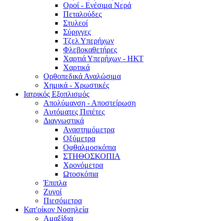
Οροί - Ενέσιμα Νερά
Πεταλούδες
Στυλεοί
Σύριγγες
Τζελ Υπερήχων
Φλεβοκαθετήρες
Χαρτιά Υπερήχων - ΗΚΤ
Χαρτικά
Ορθοπεδικά Αναλώσιμα
Χημικά - Χρωστικές
Ιατρικός Εξοπλισμός
Απολύμανση - Αποστείρωση
Αυτόματες Πιπέτες
Διαγνωστικά
Αναστημόμετρα
Οξύμετρα
Οφθαλμοσκόπια
ΣΤΗΘΟΣΚΟΠΙΑ
Χρονόμετρα
Ωτοσκόπια
Έπιπλα
Ζυγοί
Πιεσόμετρα
Κατ'οίκον Νοσηλεία
Αμαξίδια