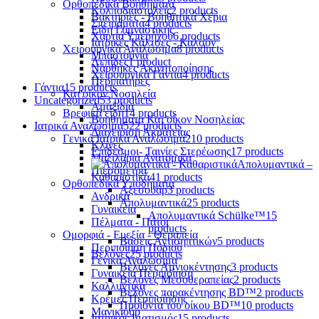
Ορθοπεδικά Βοηθήματα
Κολποδιαστολείς
2 products
Βακτηρίες - Βοηθητικά Χέρια
Σπειράματα
4 products
Είδη Γυμναστικής
Χαρτιά Υπερήχου
6 products
Ιατρικές Κάλτσες - Καλσόν
Χειρουργικά Αναλώσιμα
8 products
Μπαστούνια
Λεπίδες
1 product
Νάρθηκες Ακινητοποίησης
Χειρουργικά Γάντια
4 products
Περιπατήρες
Γάντια
15 products
Κατ'οίκον Νοσηλεία
Uncategorized
53 products
Αμαξίδια
Βρεφικά είδη
14 products
Βοηθήματα Κατ'οίκον Νοσηλείας
Ιατρικά Αναλώσιμα
522 products
Διαχείριση Ακράτειας
Γενικά Ιατρικά Αναλώσιμα
210 products
Κλίνες
Επίδεσμοι- Ταινίες Στερέωσης
17 products
Μαξιλάρια Ανατομικά
Απολυμαντικά –
Πιεσόμετρα
Καθαριστικά
41 products
Ορθοπεδικά Υποδήματα
Αξεσουάρ
3 products
Ανδρικά
Απολυμαντικά
25 products
Γυναικεία
Απολυμαντικά Schülke™
15
Πέλματα - Πάτοι
products
Ομορφιά - Ευεξία - Θεραπεία
Βάσεις Αντισηπτικών
5 products
Περιποίηση Ποδιού
Βελόνες
25 products
Γενικά Αναλώσιμα
Βελόνες Αμνιοκέντησης
3 products
Γυναικεία Περιποίηση
Βελόνες Μεσοθεραπείας
2 products
Καλλυντικά
Βελόνες παρακέντησης BD™
2 products
Κρέμες Περιποίησης
Προϊόντα του οίκου BD™
10 products
Μανικιούρ
Ιατρικός Ιματισμός
15 products