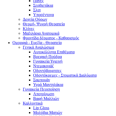
Πάνες
Σερβιετάκια
Σλιπ
Υποσέντονα
Δοχεία Ούρων
Θερμή- Ψυχρή Θεραπεία
Κλίνες
Μαξιλάρια Ανατομικά
Φροντίδα δέρματος - Καθαρισμός
Ομορφιά - Ευεξία - Θεραπεία
Γενικά Αναλώσιμα
Αυτοκόλλητα Επιθέματα
Βρεφική Πούδρα
Γυναικεία Υγιεινή
Ντεμακιγιάζ
Οδοντόβουρτσες
Οδοντόκρεμες - Στοματικά Διαλύματα
Σαμπουάν
Υγρά Μαντηλάκια
Γυναικεία Περιποίηση
Αποτρίχωση
Βαφή Μαλλιών
Καλλυντικά
Lip Gloss
Μολύβια Ματιών