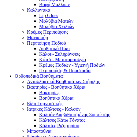
Βαφή Μαλλιών
Καλλυντικά
Lip Gloss
Μολύβια Ματιών
Μολύβια Χειλιών
Κρέμες Περιποίησης
Μανικιούρ
Περιποίηση Ποδιού
Διαβητικό Πόδι
Κάλοι - Σκληρύνσεις
Κότσι - Μεταταρσαλγία
Κρέμες Ποδιών - Υγιεινή Ποδιών
Περιποιήση & Προστασία
Ορθοπεδικά Βοηθήματα
Ανταλλακτικά Βοηθημάτων Στήριξης
Βακτηρίες - Βοηθητικά Χέρια
Βακτηρίες
Βοηθητικά Χέρια
Είδη Γυμναστικής
Ιατρικές Κάλτσες - Καλσόν
Καλσόν Διαβαθμισμένης Συμπίεσης
Κάλτσες Κάτω Γόνατος
Κάλτσες Ριζομηρίου
Μπαστούνια
Νάρθηκες Ακινητοποίησης