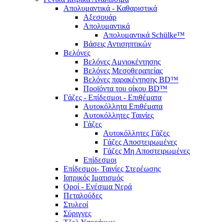
Απολυμαντικά - Καθαριστικά
Αξεσουάρ
Απολυμαντικά
Απολυμαντικά Schülke™
Βάσεις Αντισηπτικών
Βελόνες
Βελόνες Αμνιοκέντησης
Βελόνες Μεσοθεραπείας
Βελόνες παρακέντησης BD™
Προϊόντα του οίκου BD™
Γάζες - Επίδεσμοι - Επιθέματα
Αυτοκόλλητα Επιθέματα
Αυτοκόλλητες Ταινίες
Γάζες
Αυτοκόλλητες Γάζες
Γάζες Αποστειρωμένες
Γάζες Μη Αποστειρωμένες
Επίδεσμοι
Επίδεσμοι- Ταινίες Στερέωσης
Ιατρικός Ιματισμός
Οροί - Ενέσιμα Νερά
Πεταλούδες
Στυλεοί
Σύριγγες