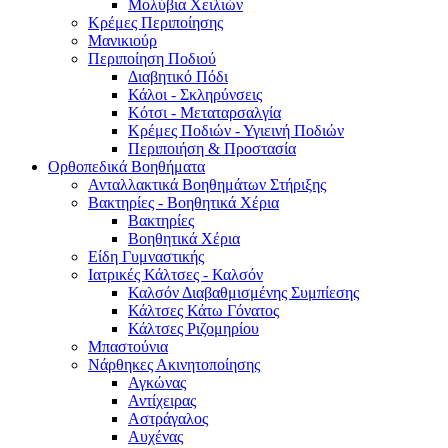
Μολύβια Χειλιών
Κρέμες Περιποίησης
Μανικιούρ
Περιποίηση Ποδιού
Διαβητικό Πόδι
Κάλοι - Σκληρύνσεις
Κότσι - Μεταταρσαλγία
Κρέμες Ποδιών - Υγιεινή Ποδιών
Περιποιήση & Προστασία
Ορθοπεδικά Βοηθήματα
Ανταλλακτικά Βοηθημάτων Στήριξης
Βακτηρίες - Βοηθητικά Χέρια
Βακτηρίες
Βοηθητικά Χέρια
Είδη Γυμναστικής
Ιατρικές Κάλτσες - Καλσόν
Καλσόν Διαβαθμισμένης Συμπίεσης
Κάλτσες Κάτω Γόνατος
Κάλτσες Ριζομηρίου
Μπαστούνια
Νάρθηκες Ακινητοποίησης
Αγκώνας
Αντίχειρας
Αστράγαλος
Αυχένας