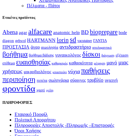
Χειμωνιάτικες Ανατομικές Παντόφλες
Πέλματα - Πάτοι
Ετικέτες προϊόντος
alfacare
bioprepare
Abena
BD
agar
anatomic help
bode
sd
lorin
HARTMANN
diagon
ΓΑΝΤΙΑ
gehwol
vacutainer
αντιδραστήριο
ΠΡΟΣΤΑΣΙΑ
άγαρ
αιμοληψία
απολυμαντικό
βοήθημα
δίσκοι
γυναικολόγος
εξέταση
βοήθημα βάδισης
διάγνωση
ευαισθησίας
μιας
μανό
καθαριότητα
επίθεμα
καθαρισμός
μέτρηση
παθήσεις
χρήσεως
νύχια
μικροβιολόγος
μπαστούνι
περιποίηση
τρυβλίο
σωληνάρια
σύριγγες
υγιεινή
πιπέτα
φροντίδα
χαρτί
χείλη
ΠΛΗΡΟΦΟΡΙΕΣ
Εταιρικό Προφίλ
Πολιτική Απορρήτου
Πληροφορίες Αποστολής -Πληρωμής –Επιστροφές
Όροι Χρήσης