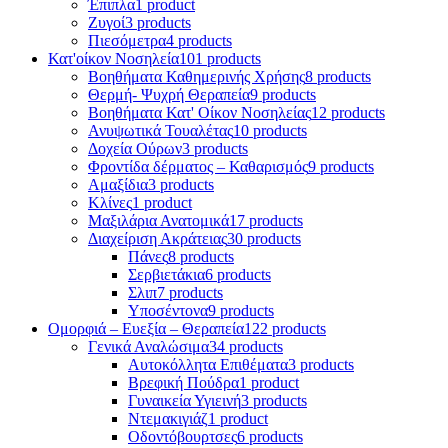
Έπιπλα
1 product
Ζυγοί
3 products
Πιεσόμετρα
4 products
Κατ'οίκον Νοσηλεία
101 products
Βοηθήματα Καθημερινής Χρήσης
8 products
Θερμή- Ψυχρή Θεραπεία
9 products
Βοηθήματα Κατ' Οίκον Νοσηλείας
12 products
Ανυψωτικά Τουαλέτας
10 products
Δοχεία Ούρων
3 products
Φροντίδα δέρματος – Καθαρισμός
9 products
Αμαξίδια
3 products
Κλίνες
1 product
Μαξιλάρια Ανατομικά
17 products
Διαχείριση Ακράτειας
30 products
Πάνες
8 products
Σερβιετάκια
6 products
Σλιπ
7 products
Υποσέντονα
9 products
Ομορφιά – Ευεξία – Θεραπεία
122 products
Γενικά Αναλώσιμα
34 products
Αυτοκόλλητα Επιθέματα
3 products
Βρεφική Πούδρα
1 product
Γυναικεία Υγιεινή
3 products
Ντεμακιγιάζ
1 product
Οδοντόβουρτσες
6 products