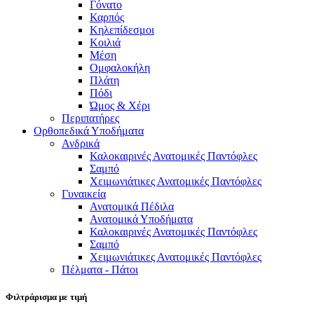
Γόνατο
Καρπός
Κηλεπίδεσμοι
Κοιλιά
Μέση
Ομφαλοκήλη
Πλάτη
Πόδι
Ώμος & Χέρι
Περιπατήρες
Ορθοπεδικά Υποδήματα
Ανδρικά
Καλοκαιρινές Ανατομικές Παντόφλες
Σαμπό
Χειμωνιάτικες Ανατομικές Παντόφλες
Γυναικεία
Ανατομικά Πέδιλα
Ανατομικά Υποδήματα
Καλοκαιρινές Ανατομικές Παντόφλες
Σαμπό
Χειμωνιάτικες Ανατομικές Παντόφλες
Πέλματα - Πάτοι
Φιλτράρισμα με τιμή