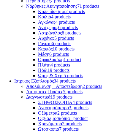
Περιπατήρες
7 products
Νάρθηκες Ακινητοποίησης
71 products
Κηλεπίδεσμοι
2 products
Κοιλιά
4 products
Αγκώνας
4 products
Αντίχειρας
6 products
Αστράγαλος
6 products
Αυχένας
5 products
Γόνατο
6 products
Καρπός
10 products
Μέση
6 products
Ομφαλοκήλη
1 product
Πλάτη
4 products
Πόδι
19 products
Ώμος & Χέρι
5 products
Ιατρικός Εξοπλισμός
34 products
Απολύμανση – Αποστείρωση
2 products
Αυτόματες Πιπέτες
5 products
Διαγνωστικά
19 products
ΣΤΗΘΟΣΚΟΠΙΑ
4 products
Αναστημόμετρα
3 products
Οξύμετρα
2 products
Οφθαλμοσκόπια
1 product
Χρονόμετρα
2 products
Ωτοσκόπια
7 products