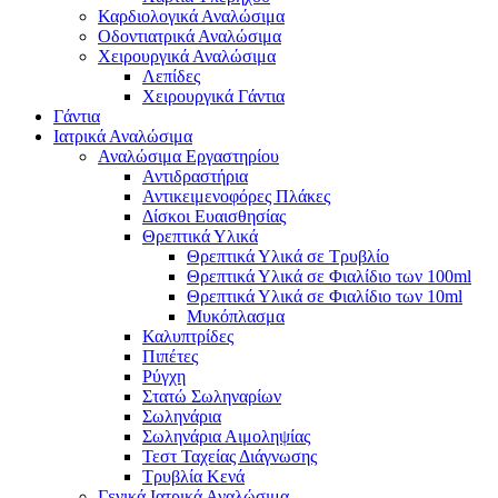
Καρδιολογικά Αναλώσιμα
Οδοντιατρικά Αναλώσιμα
Χειρουργικά Αναλώσιμα
Λεπίδες
Χειρουργικά Γάντια
Γάντια
Ιατρικά Αναλώσιμα
Αναλώσιμα Εργαστηρίου
Αντιδραστήρια
Αντικειμενοφόρες Πλάκες
Δίσκοι Ευαισθησίας
Θρεπτικά Υλικά
Θρεπτικά Υλικά σε Τρυβλίο
Θρεπτικά Υλικά σε Φιαλίδιο των 100ml
Θρεπτικά Υλικά σε Φιαλίδιο των 10ml
Μυκόπλασμα
Καλυπτρίδες
Πιπέτες
Ρύγχη
Στατώ Σωληναρίων
Σωληνάρια
Σωληνάρια Αιμοληψίας
Τεστ Ταχείας Διάγνωσης
Τρυβλία Κενά
Γενικά Ιατρικά Αναλώσιμα