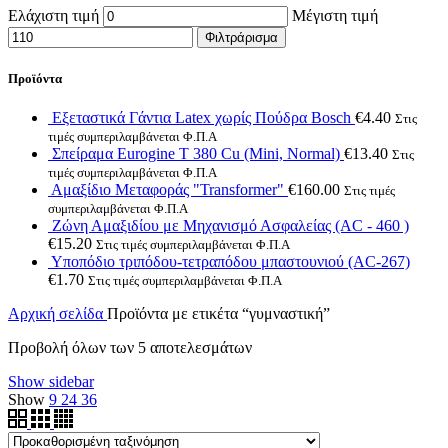
Ελάχιστη τιμή
Μέγιστη τιμή
Φιλτράρισμα
Προϊόντα
Εξεταστικά Γάντια Latex χωρίς Πούδρα Bosch
€
4.40
Στις
τιμές συμπεριλαμβάνεται Φ.Π.Α
Σπείραμα Eurogine Τ 380 Cu (Mini, Normal)
€
13.40
Στις
τιμές συμπεριλαμβάνεται Φ.Π.Α
Αμαξίδιο Μεταφοράς "Transformer"
€
160.00
Στις τιμές
συμπεριλαμβάνεται Φ.Π.Α
Ζώνη Αμαξιδίου με Μηχανισμό Ασφαλείας (AC - 460 )
€
15.20
Στις τιμές συμπεριλαμβάνεται Φ.Π.Α
Υποπόδιο τριπόδου-τετραπόδου μπαστουνιού (AC-267)
€
1.70
Στις τιμές συμπεριλαμβάνεται Φ.Π.Α
Αρχική σελίδα
Προϊόντα με ετικέτα “γυμναστική”
Προβολή όλων των 5 αποτελεσμάτων
Show sidebar
Show
9
24
36