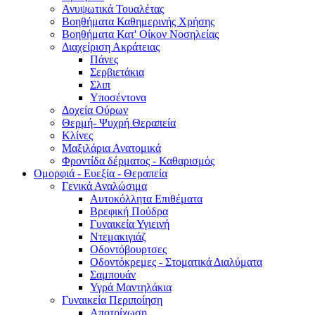
Ανυψωτικά Τουαλέτας
Βοηθήματα Καθημερινής Χρήσης
Βοηθήματα Κατ' Οίκον Νοσηλείας
Διαχείριση Ακράτειας
Πάνες
Σερβιετάκια
Σλιπ
Υποσέντονα
Δοχεία Ούρων
Θερμή- Ψυχρή Θεραπεία
Κλίνες
Μαξιλάρια Ανατομικά
Φροντίδα δέρματος - Καθαρισμός
Ομορφιά - Ευεξία - Θεραπεία
Γενικά Αναλώσιμα
Αυτοκόλλητα Επιθέματα
Βρεφική Πούδρα
Γυναικεία Υγιεινή
Ντεμακιγιάζ
Οδοντόβουρτσες
Οδοντόκρεμες - Στοματικά Διαλύματα
Σαμπουάν
Υγρά Μαντηλάκια
Γυναικεία Περιποίηση
Αποτρίχωση