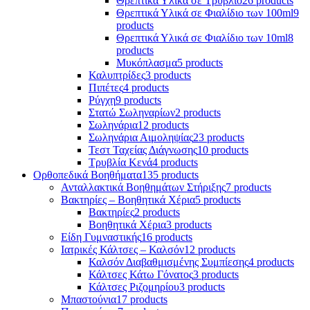
Θρεπτικά Υλικά σε Τρυβλίο
26 products
Θρεπτικά Υλικά σε Φιαλίδιο των 100ml
9
products
Θρεπτικά Υλικά σε Φιαλίδιο των 10ml
8
products
Μυκόπλασμα
5 products
Καλυπτρίδες
3 products
Πιπέτες
4 products
Ρύγχη
9 products
Στατώ Σωληναρίων
2 products
Σωληνάρια
12 products
Σωληνάρια Αιμοληψίας
23 products
Τεστ Ταχείας Διάγνωσης
10 products
Τρυβλία Κενά
4 products
Ορθοπεδικά Βοηθήματα
135 products
Ανταλλακτικά Βοηθημάτων Στήριξης
7 products
Βακτηρίες – Βοηθητικά Χέρια
5 products
Βακτηρίες
2 products
Βοηθητικά Χέρια
3 products
Είδη Γυμναστικής
16 products
Ιατρικές Κάλτσες – Καλσόν
12 products
Καλσόν Διαβαθμισμένης Συμπίεσης
4 products
Κάλτσες Κάτω Γόνατος
3 products
Κάλτσες Ριζομηρίου
3 products
Μπαστούνια
17 products