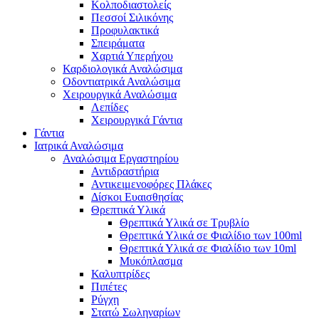
Κολποδιαστολείς
Πεσσοί Σιλικόνης
Προφυλακτικά
Σπειράματα
Χαρτιά Υπερήχου
Καρδιολογικά Αναλώσιμα
Οδοντιατρικά Αναλώσιμα
Χειρουργικά Αναλώσιμα
Λεπίδες
Χειρουργικά Γάντια
Γάντια
Ιατρικά Αναλώσιμα
Αναλώσιμα Εργαστηρίου
Αντιδραστήρια
Αντικειμενοφόρες Πλάκες
Δίσκοι Ευαισθησίας
Θρεπτικά Υλικά
Θρεπτικά Υλικά σε Τρυβλίο
Θρεπτικά Υλικά σε Φιαλίδιο των 100ml
Θρεπτικά Υλικά σε Φιαλίδιο των 10ml
Μυκόπλασμα
Καλυπτρίδες
Πιπέτες
Ρύγχη
Στατώ Σωληναρίων