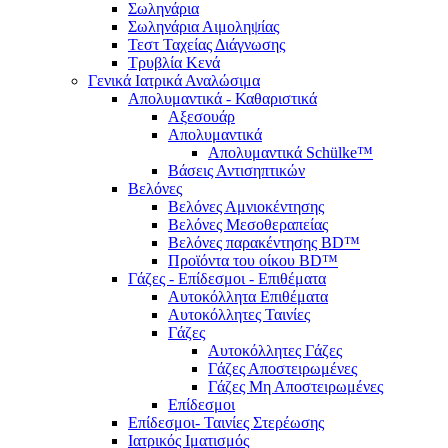
Σωληνάρια
Σωληνάρια Αιμοληψίας
Τεστ Ταχείας Διάγνωσης
Τρυβλία Κενά
Γενικά Ιατρικά Αναλώσιμα
Απολυμαντικά - Καθαριστικά
Αξεσουάρ
Απολυμαντικά
Απολυμαντικά Schülke™
Βάσεις Αντισηπτικών
Βελόνες
Βελόνες Αμνιοκέντησης
Βελόνες Μεσοθεραπείας
Βελόνες παρακέντησης BD™
Προϊόντα του οίκου BD™
Γάζες - Επίδεσμοι - Επιθέματα
Αυτοκόλλητα Επιθέματα
Αυτοκόλλητες Ταινίες
Γάζες
Αυτοκόλλητες Γάζες
Γάζες Αποστειρωμένες
Γάζες Μη Αποστειρωμένες
Επίδεσμοι
Επίδεσμοι- Ταινίες Στερέωσης
Ιατρικός Ιματισμός