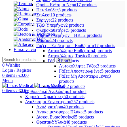
Οροί – Ενέσιμα Νερά
17 products
Πεταλούδες
3 products
Στυλεοί
10 products
Σύριγγες
22 products
Τζελ Υπερήχων
2 products
Φλεβοκαθετήρες
5 products
Χαρτιά Υπερήχων – ΗΚΤ
2 products
Χαρτικά
24 products
Γάζες – Επίδεσμοι – Επιθέματα
17 products
Επικοινωνία
Αυτοκόλλητα Επιθέματα
4 products
Αυτοκόλλητες Ταινίες
0 products
Search
Γάζες
11 products
0
Wishlist
Αυτοκόλλητες Γάζες
3 products
Login / Register
Γάζες Αποστειρωμένες
5 products
0
items
/
€
0.00
Γάζες Μη Αποστειρωμένες
3
Menu
products
Επίδεσμοι
2 products
0
items
/
€
0.00
Ορθοπεδικά Αναλώσιμα
1 product
Χημικά – Χρωστικές
50 products
Αναλώσιμα Εργαστηρίου
257 products
Αντιδραστήρια
40 products
Αντικειμενοφόρες Πλάκες
5 products
Δίσκοι Ευαισθησίας
65 products
Θρεπτικά Υλικά
48 products