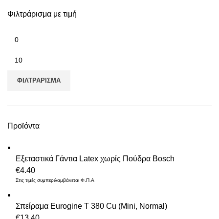
Φιλτράρισμα με τιμή
Ελάχιστη
τιμή
Μέγιστη
τιμή
ΦΙΛΤΡΆΡΙΣΜΑ
Προϊόντα
Εξεταστικά Γάντια Latex χωρίς Πούδρα Bosch
€
4.40
Στις τιμές συμπεριλαμβάνεται Φ.Π.Α
Σπείραμα Eurogine Τ 380 Cu (Mini, Normal)
€
13.40