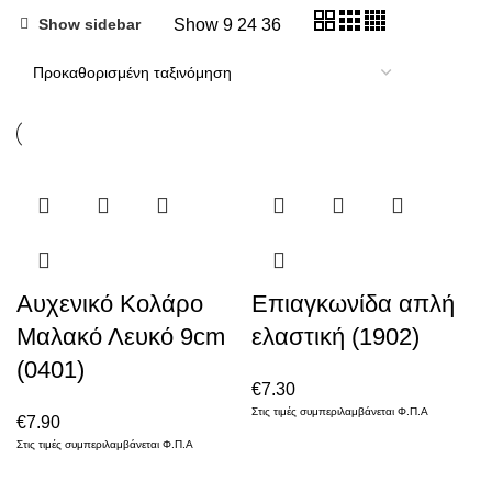
Show
9
24
36
Show sidebar
Αυχενικό Κολάρο
Επιαγκωνίδα απλή
Μαλακό Λευκό 9cm
ελαστική (1902)
(0401)
€
7.30
Στις τιμές συμπεριλαμβάνεται Φ.Π.Α
€
7.90
Στις τιμές συμπεριλαμβάνεται Φ.Π.Α