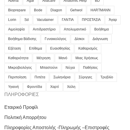
Abena
Agar
Alfacare
Anatomic Help
BD
Bioprepare
Bode
Diagon
Gehwol
HARTMANN
Lorin
Sd
Vacutainer
ΓΑΝΤΙΑ
ΠΡΟΣΤΑΣΙΑ
Άγαρ
Αιμοληψία
Αντιδραστήριο
Απολυμαντικό
Βοήθημα
Βοήθημα Βάδισης
Γυναικολόγος
Δίσκοι
Διάγνωση
Εξέταση
Επίθεμα
Ευαισθησίας
Καθαρισμός
Καθαριότητα
Μέτρηση
Μανό
Μιας Χρήσεως
Μικροβιολόγος
Μπαστούνι
Νύχια
Παθήσεις
Περιποίηση
Πιπέτα
Σωληνάρια
Σύριγγες
Τρυβλίο
Υγιεινή
Φροντίδα
Χαρτί
Χείλη
ΠΛΗΡΟΦΟΡΙΕΣ
Εταιρικό Προφίλ
Πολιτική Απορρήτου
Πληροφορίες Αποστολής -Πληρωμής –Επιστροφές