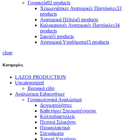
Γυναικεία
92 products
Χειμωνιάτικες Ανατομικές Παντόφλες
33
products
Ανατομικά Πέδιλα
5 products
Καλοκαιρινές Ανατομικές Παντόφλες
34
products
Σαμπό
5 products
Ανατομικά Υποδήματα
15 products
close
Κατηγορίες
LAZOS PRODUCTION
Uncategorized
Βρεφικά είδη
Αναλώσιμα Ειδικοτήτων
Γυναικολογικά Αναλώσιμα
Δειγματολήπτες
Καθετήρες Σπερματέγχυσης
Κολποδιαστολείς
Πεσσοί Σιλικόνης
Προφυλακτικά
Σπειράματα
Χαρτιά Υπερήχου