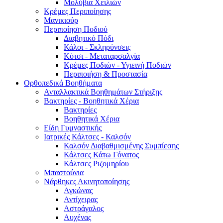
Μολύβια Χειλιών
Κρέμες Περιποίησης
Μανικιούρ
Περιποίηση Ποδιού
Διαβητικό Πόδι
Κάλοι - Σκληρύνσεις
Κότσι - Μεταταρσαλγία
Κρέμες Ποδιών - Υγιεινή Ποδιών
Περιποιήση & Προστασία
Ορθοπεδικά Βοηθήματα
Ανταλλακτικά Βοηθημάτων Στήριξης
Βακτηρίες - Βοηθητικά Χέρια
Βακτηρίες
Βοηθητικά Χέρια
Είδη Γυμναστικής
Ιατρικές Κάλτσες - Καλσόν
Καλσόν Διαβαθμισμένης Συμπίεσης
Κάλτσες Κάτω Γόνατος
Κάλτσες Ριζομηρίου
Μπαστούνια
Νάρθηκες Ακινητοποίησης
Αγκώνας
Αντίχειρας
Αστράγαλος
Αυχένας