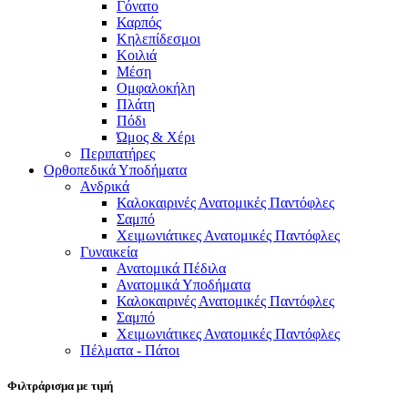
Γόνατο
Καρπός
Κηλεπίδεσμοι
Κοιλιά
Μέση
Ομφαλοκήλη
Πλάτη
Πόδι
Ώμος & Χέρι
Περιπατήρες
Ορθοπεδικά Υποδήματα
Ανδρικά
Καλοκαιρινές Ανατομικές Παντόφλες
Σαμπό
Χειμωνιάτικες Ανατομικές Παντόφλες
Γυναικεία
Ανατομικά Πέδιλα
Ανατομικά Υποδήματα
Καλοκαιρινές Ανατομικές Παντόφλες
Σαμπό
Χειμωνιάτικες Ανατομικές Παντόφλες
Πέλματα - Πάτοι
Φιλτράρισμα με τιμή