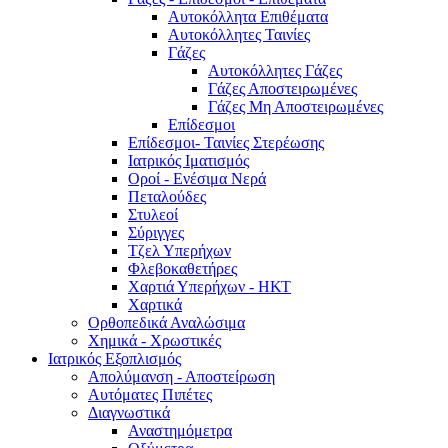
Αυτοκόλλητα Επιθέματα
Αυτοκόλλητες Ταινίες
Γάζες
Αυτοκόλλητες Γάζες
Γάζες Αποστειρωμένες
Γάζες Μη Αποστειρωμένες
Επίδεσμοι
Επίδεσμοι- Ταινίες Στερέωσης
Ιατρικός Ιματισμός
Οροί - Ενέσιμα Νερά
Πεταλούδες
Στυλεοί
Σύριγγες
Τζελ Υπερήχων
Φλεβοκαθετήρες
Χαρτιά Υπερήχων - ΗΚΤ
Χαρτικά
Ορθοπεδικά Αναλώσιμα
Χημικά - Χρωστικές
Ιατρικός Εξοπλισμός
Απολύμανση - Αποστείρωση
Αυτόματες Πιπέτες
Διαγνωστικά
Αναστημόμετρα