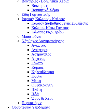
Βακτηρίες - Βοηθητικά Χέρια
Βακτηρίες
Βοηθητικά Χέρια
Είδη Γυμναστικής
Ιατρικές Κάλτσες - Καλσόν
Καλσόν Διαβαθμισμένης Συμπίεσης
Κάλτσες Κάτω Γόνατος
Κάλτσες Ριζομηρίου
Μπαστούνια
Νάρθηκες Ακινητοποίησης
Αγκώνας
Αντίχειρας
Αστράγαλος
Αυχένας
Γόνατο
Καρπός
Κηλεπίδεσμοι
Κοιλιά
Μέση
Ομφαλοκήλη
Πλάτη
Πόδι
Ώμος & Χέρι
Περιπατήρες
Ορθοπεδικά Υποδήματα