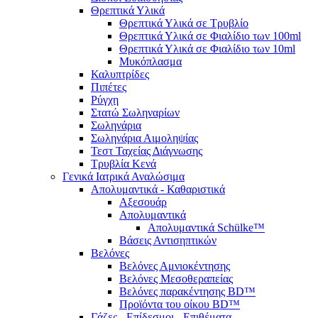
Θρεπτικά Υλικά
Θρεπτικά Υλικά σε Τρυβλίο
Θρεπτικά Υλικά σε Φιαλίδιο των 100ml
Θρεπτικά Υλικά σε Φιαλίδιο των 10ml
Μυκόπλασμα
Καλυπτρίδες
Πιπέτες
Ρύγχη
Στατώ Σωληναρίων
Σωληνάρια
Σωληνάρια Αιμοληψίας
Τεστ Ταχείας Διάγνωσης
Τρυβλία Κενά
Γενικά Ιατρικά Αναλώσιμα
Απολυμαντικά - Καθαριστικά
Αξεσουάρ
Απολυμαντικά
Απολυμαντικά Schülke™
Βάσεις Αντισηπτικών
Βελόνες
Βελόνες Αμνιοκέντησης
Βελόνες Μεσοθεραπείας
Βελόνες παρακέντησης BD™
Προϊόντα του οίκου BD™
Γάζες - Επίδεσμοι - Επιθέματα