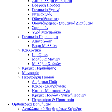
Αυτοκόλλητα Επιθέματα
Βρεφική Πούδρα
Γυναικεία Υγιεινή
Ντεμακιγιάζ
Οδοντόβουρτσες
Οδοντόκρεμες - Στοματικά Διαλύματα
Σαμπουάν
Υγρά Μαντηλάκια
Γυναικεία Περιποίηση
Αποτρίχωση
Βαφή Μαλλιών
Καλλυντικά
Lip Gloss
Μολύβια Ματιών
Μολύβια Χειλιών
Κρέμες Περιποίησης
Μανικιούρ
Περιποίηση Ποδιού
Διαβητικό Πόδι
Κάλοι - Σκληρύνσεις
Κότσι - Μεταταρσαλγία
Κρέμες Ποδιών - Υγιεινή Ποδιών
Περιποιήση & Προστασία
Ορθοπεδικά Βοηθήματα
Ανταλλακτικά Βοηθημάτων Στήριξης