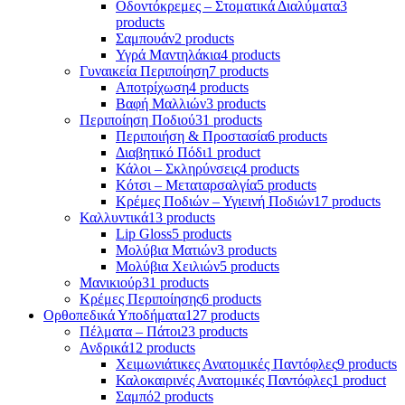
Οδοντόκρεμες – Στοματικά Διαλύματα
3
products
Σαμπουάν
2 products
Υγρά Μαντηλάκια
4 products
Γυναικεία Περιποίηση
7 products
Αποτρίχωση
4 products
Βαφή Μαλλιών
3 products
Περιποίηση Ποδιού
31 products
Περιποιήση & Προστασία
6 products
Διαβητικό Πόδι
1 product
Κάλοι – Σκληρύνσεις
4 products
Κότσι – Μεταταρσαλγία
5 products
Κρέμες Ποδιών – Υγιεινή Ποδιών
17 products
Καλλυντικά
13 products
Lip Gloss
5 products
Μολύβια Ματιών
3 products
Μολύβια Χειλιών
5 products
Μανικιούρ
31 products
Κρέμες Περιποίησης
6 products
Ορθοπεδικά Υποδήματα
127 products
Πέλματα – Πάτοι
23 products
Ανδρικά
12 products
Χειμωνιάτικες Ανατομικές Παντόφλες
9 products
Καλοκαιρινές Ανατομικές Παντόφλες
1 product
Σαμπό
2 products