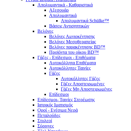
Απολυμαντικά - Καθαριστικά
Αξεσουάρ
Απολυμαντικά
Απολυμαντικά Schülke™
Βάσεις Αντισηπτικών
Βελόνες
Βελόνες Αμνιοκέντησης
Βελόνες Μεσοθεραπείας
Βελόνες παρακέντησης BD™
Προϊόντα του οίκου BD™
Γάζες - Επίδεσμοι - Επιθέματα
Αυτοκόλλητα Επιθέματα
Αυτοκόλλητες Ταινίες
Γάζες
Αυτοκόλλητες Γάζες
Γάζες Αποστειρωμένες
Γάζες Μη Αποστειρωμένες
Επίδεσμοι
Επίδεσμοι- Ταινίες Στερέωσης
Ιατρικός Ιματισμός
Οροί - Ενέσιμα Νερά
Πεταλούδες
Στυλεοί
Σύριγγες