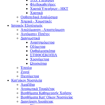
Τζελ Υπερήχων
Φλεβοκαθετήρες
Χαρτιά Υπερήχων - ΗΚΤ
Χαρτικά
Ορθοπεδικά Αναλώσιμα
Χημικά - Χρωστικές
Ιατρικός Εξοπλισμός
Απολύμανση - Αποστείρωση
Αυτόματες Πιπέτες
Διαγνωστικά
Αναστημόμετρα
Οξύμετρα
Οφθαλμοσκόπια
ΣΤΗΘΟΣΚΟΠΙΑ
Χρονόμετρα
Ωτοσκόπια
Έπιπλα
Ζυγοί
Πιεσόμετρα
Κατ'οίκον Νοσηλεία
Αμαξίδια
Ανυψωτικά Τουαλέτας
Βοηθήματα Καθημερινής Χρήσης
Βοηθήματα Κατ' Οίκον Νοσηλείας
Διαχείριση Ακράτειας