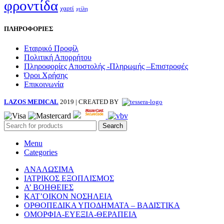
φροντίδα
χαρτί
χείλη
ΠΛΗΡΟΦΟΡΙΕΣ
Εταιρικό Προφίλ
Πολιτική Απορρήτου
Πληροφορίες Αποστολής -Πληρωμής –Επιστροφές
Όροι Χρήσης
Επικοινωνία
LAZOS MEDICAL
2019 | CREATED BY
Search
Menu
Categories
ΑΝΑΛΩΣΙΜΑ
ΙΑΤΡΙΚΟΣ ΕΞΟΠΛΙΣΜΟΣ
Α’ ΒΟΗΘΕΙΕΣ
ΚΑΤ’ΟΙΚΟΝ ΝΟΣΗΛΕΙΑ
ΟΡΘΟΠΕΔΙΚΑ ΥΠΟΔΗΜΑΤΑ – ΒΑΔΙΣΤΙΚΑ
ΟΜΟΡΦΙΑ-ΕΥΕΞΙΑ-ΘΕΡΑΠΕΙΑ