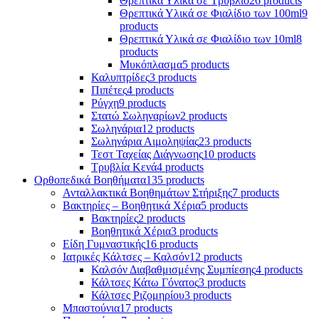
Θρεπτικά Υλικά σε Τρυβλίο
26 products
Θρεπτικά Υλικά σε Φιαλίδιο των 100ml
9
products
Θρεπτικά Υλικά σε Φιαλίδιο των 10ml
8
products
Μυκόπλασμα
5 products
Καλυπτρίδες
3 products
Πιπέτες
4 products
Ρύγχη
9 products
Στατώ Σωληναρίων
2 products
Σωληνάρια
12 products
Σωληνάρια Αιμοληψίας
23 products
Τεστ Ταχείας Διάγνωσης
10 products
Τρυβλία Κενά
4 products
Ορθοπεδικά Βοηθήματα
135 products
Ανταλλακτικά Βοηθημάτων Στήριξης
7 products
Βακτηρίες – Βοηθητικά Χέρια
5 products
Βακτηρίες
2 products
Βοηθητικά Χέρια
3 products
Είδη Γυμναστικής
16 products
Ιατρικές Κάλτσες – Καλσόν
12 products
Καλσόν Διαβαθμισμένης Συμπίεσης
4 products
Κάλτσες Κάτω Γόνατος
3 products
Κάλτσες Ριζομηρίου
3 products
Μπαστούνια
17 products