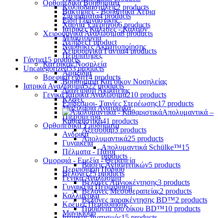
Ορθοπεδικά Βοηθήματα
Κολποδιαστολείς
2 products
Βακτηρίες - Βοηθητικά Χέρια
Σπειράματα
4 products
Είδη Γυμναστικής
Χαρτιά Υπερήχου
6 products
Ιατρικές Κάλτσες - Καλσόν
Χειρουργικά Αναλώσιμα
8 products
Μπαστούνια
Λεπίδες
1 product
Νάρθηκες Ακινητοποίησης
Χειρουργικά Γάντια
4 products
Περιπατήρες
Γάντια
15 products
Κατ'οίκον Νοσηλεία
Uncategorized
53 products
Αμαξίδια
Βρεφικά είδη
14 products
Βοηθήματα Κατ'οίκον Νοσηλείας
Ιατρικά Αναλώσιμα
522 products
Διαχείριση Ακράτειας
Γενικά Ιατρικά Αναλώσιμα
210 products
Κλίνες
Επίδεσμοι- Ταινίες Στερέωσης
17 products
Μαξιλάρια Ανατομικά
Απολυμαντικά –
Πιεσόμετρα
Καθαριστικά
41 products
Ορθοπεδικά Υποδήματα
Αξεσουάρ
3 products
Ανδρικά
Απολυμαντικά
25 products
Γυναικεία
Απολυμαντικά Schülke™
15
Πέλματα - Πάτοι
products
Ομορφιά - Ευεξία - Θεραπεία
Βάσεις Αντισηπτικών
5 products
Περιποίηση Ποδιού
Βελόνες
25 products
Γενικά Αναλώσιμα
Βελόνες Αμνιοκέντησης
3 products
Γυναικεία Περιποίηση
Βελόνες Μεσοθεραπείας
2 products
Καλλυντικά
Βελόνες παρακέντησης BD™
2 products
Κρέμες Περιποίησης
Προϊόντα του οίκου BD™
10 products
Μανικιούρ
Ιατρικός Ιματισμός
15 products