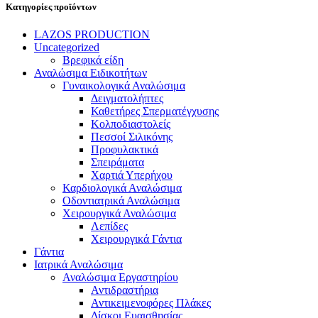
Κατηγορίες προϊόντων
LAZOS PRODUCTION
Uncategorized
Βρεφικά είδη
Αναλώσιμα Ειδικοτήτων
Γυναικολογικά Αναλώσιμα
Δειγματολήπτες
Καθετήρες Σπερματέγχυσης
Κολποδιαστολείς
Πεσσοί Σιλικόνης
Προφυλακτικά
Σπειράματα
Χαρτιά Υπερήχου
Καρδιολογικά Αναλώσιμα
Οδοντιατρικά Αναλώσιμα
Χειρουργικά Αναλώσιμα
Λεπίδες
Χειρουργικά Γάντια
Γάντια
Ιατρικά Αναλώσιμα
Αναλώσιμα Εργαστηρίου
Αντιδραστήρια
Αντικειμενοφόρες Πλάκες
Δίσκοι Ευαισθησίας