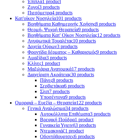
Έπιπλα
1 product
Ζυγοί
3 products
Πιεσόμετρα
4 products
Κατ'οίκον Νοσηλεία
101 products
Βοηθήματα Καθημερινής Χρήσης
8 products
Θερμή- Ψυχρή Θεραπεία
9 products
Βοηθήματα Κατ' Οίκον Νοσηλείας
12 products
Ανυψωτικά Τουαλέτας
10 products
Δοχεία Ούρων
3 products
Φροντίδα δέρματος – Καθαρισμός
9 products
Αμαξίδια
3 products
Κλίνες
1 product
Μαξιλάρια Ανατομικά
17 products
Διαχείριση Ακράτειας
30 products
Πάνες
8 products
Σερβιετάκια
6 products
Σλιπ
7 products
Υποσέντονα
9 products
Ομορφιά – Ευεξία – Θεραπεία
122 products
Γενικά Αναλώσιμα
34 products
Αυτοκόλλητα Επιθέματα
3 products
Βρεφική Πούδρα
1 product
Γυναικεία Υγιεινή
3 products
Ντεμακιγιάζ
1 product
Οδοντόβουρτσες
6 products