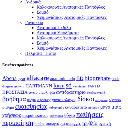
Ανδρικά
Καλοκαιρινές Ανατομικές Παντόφλες
Σαμπό
Χειμωνιάτικες Ανατομικές Παντόφλες
Γυναικεία
Ανατομικά Πέδιλα
Ανατομικά Υποδήματα
Καλοκαιρινές Ανατομικές Παντόφλες
Σαμπό
Χειμωνιάτικες Ανατομικές Παντόφλες
Πέλματα - Πάτοι
Ετικέτες προϊόντος
alfacare
bioprepare
Abena
BD
agar
anatomic help
bode
sd
lorin
HARTMANN
diagon
ΓΑΝΤΙΑ
gehwol
vacutainer
αντιδραστήριο
ΠΡΟΣΤΑΣΙΑ
άγαρ
αιμοληψία
απολυμαντικό
βοήθημα
δίσκοι
γυναικολόγος
εξέταση
βοήθημα βάδισης
διάγνωση
ευαισθησίας
μιας
μανό
καθαριότητα
επίθεμα
καθαρισμός
μέτρηση
παθήσεις
χρήσεως
νύχια
μικροβιολόγος
μπαστούνι
περιποίηση
τρυβλίο
σωληνάρια
σύριγγες
υγιεινή
πιπέτα