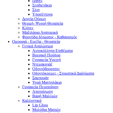
Πάνες
Σερβιετάκια
Σλιπ
Υποσέντονα
Δοχεία Ούρων
Θερμή- Ψυχρή Θεραπεία
Κλίνες
Μαξιλάρια Ανατομικά
Φροντίδα δέρματος - Καθαρισμός
Ομορφιά - Ευεξία - Θεραπεία
Γενικά Αναλώσιμα
Αυτοκόλλητα Επιθέματα
Βρεφική Πούδρα
Γυναικεία Υγιεινή
Ντεμακιγιάζ
Οδοντόβουρτσες
Οδοντόκρεμες - Στοματικά Διαλύματα
Σαμπουάν
Υγρά Μαντηλάκια
Γυναικεία Περιποίηση
Αποτρίχωση
Βαφή Μαλλιών
Καλλυντικά
Lip Gloss
Μολύβια Ματιών