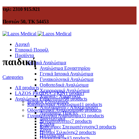
τηλ: 2310 915.921
Πεστών 50, ΤΚ 54453
Αρχική
Εταιρικό Προφίλ
Προϊόντα
παιδική
Ιατρικά Αναλώσιμα
Αναλώσιμα Εργαστηρίου
Γενικά Ιατρικά Αναλώσιμα
Categories
Γυναικολογικά Αναλώσιμα
Ορθοπεδικά Αναλώσιμα
All
products
Χειρουργικά Αναλώσιμα
LAZOS PRODUCTION
1 product
Χημικά - Χρωστικές
Αναλώσιμα Ειδικοτήτων
98 products
Ιατρικός Εξοπλισμός
Καρδιολογικά Αναλώσιμα
11 products
Απολύμανση - Αποστείρωση
Οδοντιατρικά Αναλώσιμα
46 products
Αυτόματες Πιπέτες
Γυναικολογικά Αναλώσιμα
33 products
Διαγνωστικά
Δειγματολήπτες
7 products
Έπιπλα
Καθετήρες Σπερματέγχυσης
3 products
Ζυγοί
Πεσσοί Σιλικόνης
2 products
Πιεσόμετρα
Προφυλακτικά
3 products