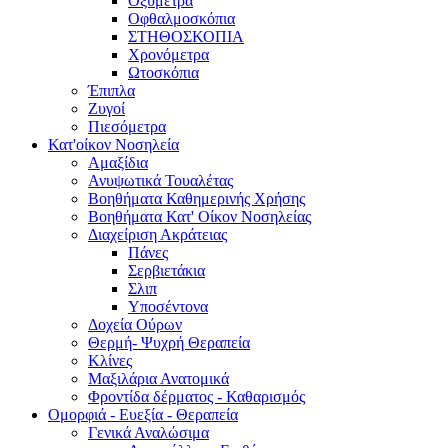
Οξύμετρα
Οφθαλμοσκόπια
ΣΤΗΘΟΣΚΟΠΙΑ
Χρονόμετρα
Ωτοσκόπια
Έπιπλα
Ζυγοί
Πιεσόμετρα
Κατ'οίκον Νοσηλεία
Αμαξίδια
Ανυψωτικά Τουαλέτας
Βοηθήματα Καθημερινής Χρήσης
Βοηθήματα Κατ' Οίκον Νοσηλείας
Διαχείριση Ακράτειας
Πάνες
Σερβιετάκια
Σλιπ
Υποσέντονα
Δοχεία Ούρων
Θερμή- Ψυχρή Θεραπεία
Κλίνες
Μαξιλάρια Ανατομικά
Φροντίδα δέρματος - Καθαρισμός
Ομορφιά - Ευεξία - Θεραπεία
Γενικά Αναλώσιμα