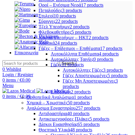
Οροί – Ενέσιμα Νερά
17 products
Πεταλούδες
3 products
Στυλεοί
10 products
Σύριγγες
22 products
Τζελ Υπερήχων
2 products
Φλεβοκαθετήρες
5 products
Χαρτιά Υπερήχων – ΗΚΤ
2 products
Χαρτικά
24 products
Γάζες – Επίδεσμοι – Επιθέματα
17 products
Επικοινωνία
Αυτοκόλλητα Επιθέματα
4 products
Αυτοκόλλητες Ταινίες
0 products
Search
Γάζες
11 products
0
Wishlist
Αυτοκόλλητες Γάζες
3 products
Login / Register
Γάζες Αποστειρωμένες
5 products
0
items
/
€
0.00
Γάζες Μη Αποστειρωμένες
3
Menu
products
Επίδεσμοι
2 products
0
items
/
€
0.00
Ορθοπεδικά Αναλώσιμα
1 product
Χημικά – Χρωστικές
50 products
Αναλώσιμα Εργαστηρίου
257 products
Αντιδραστήρια
40 products
Αντικειμενοφόρες Πλάκες
5 products
Δίσκοι Ευαισθησίας
65 products
Θρεπτικά Υλικά
48 products