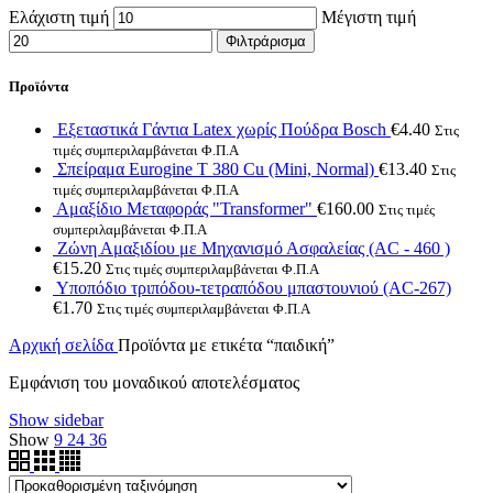
Ελάχιστη τιμή
Μέγιστη τιμή
Φιλτράρισμα
Προϊόντα
Εξεταστικά Γάντια Latex χωρίς Πούδρα Bosch
€
4.40
Στις
τιμές συμπεριλαμβάνεται Φ.Π.Α
Σπείραμα Eurogine Τ 380 Cu (Mini, Normal)
€
13.40
Στις
τιμές συμπεριλαμβάνεται Φ.Π.Α
Αμαξίδιο Μεταφοράς "Transformer"
€
160.00
Στις τιμές
συμπεριλαμβάνεται Φ.Π.Α
Ζώνη Αμαξιδίου με Μηχανισμό Ασφαλείας (AC - 460 )
€
15.20
Στις τιμές συμπεριλαμβάνεται Φ.Π.Α
Υποπόδιο τριπόδου-τετραπόδου μπαστουνιού (AC-267)
€
1.70
Στις τιμές συμπεριλαμβάνεται Φ.Π.Α
Αρχική σελίδα
Προϊόντα με ετικέτα “παιδική”
Εμφάνιση του μοναδικού αποτελέσματος
Show sidebar
Show
9
24
36