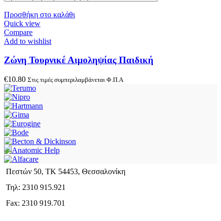
Προσθήκη στο καλάθι
Quick view
Compare
Add to wishlist
Ζώνη Τουρνικέ Αιμοληψίας Παιδική
€
10.80
Στις τιμές συμπεριλαμβάνεται Φ.Π.Α
Πεστών 50, ΤΚ 54453, Θεσσαλονίκη
Τηλ: 2310 915.921
Fax: 2310 919.701