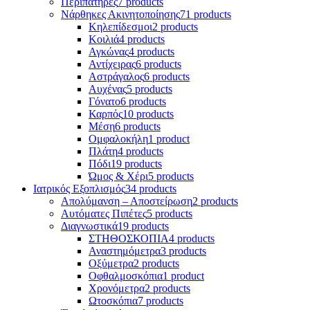
Περιπατήρες
7 products
Νάρθηκες Ακινητοποίησης
71 products
Κηλεπίδεσμοι
2 products
Κοιλιά
4 products
Αγκώνας
4 products
Αντίχειρας
6 products
Αστράγαλος
6 products
Αυχένας
5 products
Γόνατο
6 products
Καρπός
10 products
Μέση
6 products
Ομφαλοκήλη
1 product
Πλάτη
4 products
Πόδι
19 products
Ώμος & Χέρι
5 products
Ιατρικός Εξοπλισμός
34 products
Απολύμανση – Αποστείρωση
2 products
Αυτόματες Πιπέτες
5 products
Διαγνωστικά
19 products
ΣΤΗΘΟΣΚΟΠΙΑ
4 products
Αναστημόμετρα
3 products
Οξύμετρα
2 products
Οφθαλμοσκόπια
1 product
Χρονόμετρα
2 products
Ωτοσκόπια
7 products