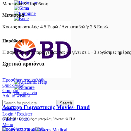
Μεταφορά & Παράδοση
Μεταφορά
Κόστος αποστολής: 4.5 Ευρώ / Αντικαταβολή: 2,5 Ευρώ.
Παράδοση
Η παράδοση της παραγγελίας σας θα γίνει σε 1 - 3 εργάσιμες ημέρες
Σχετικά προϊόντα
Προσθήκη στο καλάθι
Quick view
Compare
Επικοινωνία
Add to wishlist
Search
Λάστιχο Γυμναστικής Movies- Band
0
Wishlist
Login / Register
€
101.50
Στις τιμές συμπεριλαμβάνεται Φ.Π.Α
0
items
/
€
0.00
Menu
Προσθήκη στο καλάθι