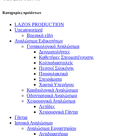
Κατηγορίες προϊόντων
LAZOS PRODUCTION
Uncategorized
Βρεφικά είδη
Αναλώσιμα Ειδικοτήτων
Γυναικολογικά Αναλώσιμα
Δειγματολήπτες
Καθετήρες Σπερματέγχυσης
Κολποδιαστολείς
Πεσσοί Σιλικόνης
Προφυλακτικά
Σπειράματα
Χαρτιά Υπερήχου
Καρδιολογικά Αναλώσιμα
Οδοντιατρικά Αναλώσιμα
Χειρουργικά Αναλώσιμα
Λεπίδες
Χειρουργικά Γάντια
Γάντια
Ιατρικά Αναλώσιμα
Αναλώσιμα Εργαστηρίου
Αντιδραστήρια