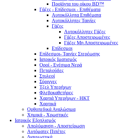
Προϊόντα του οίκου BD™
Γάζες - Επίδεσμοι - Επιθέματα
Αυτοκόλλητα Επιθέματα
Αυτοκόλλητες Ταινίες
Γάζες
Αυτοκόλλητες Γάζες
Γάζες Αποστειρωμένες
Γάζες Μη Αποστειρωμένες
Επίδεσμοι
Επίδεσμοι- Ταινίες Στερέωσης
Ιατρικός Ιματισμός
Οροί - Ενέσιμα Νερά
Πεταλούδες
Στυλεοί
Σύριγγες
Τζελ Υπερήχων
Φλεβοκαθετήρες
Χαρτιά Υπερήχων - ΗΚΤ
Χαρτικά
Ορθοπεδικά Αναλώσιμα
Χημικά - Χρωστικές
Ιατρικός Εξοπλισμός
Απολύμανση - Αποστείρωση
Αυτόματες Πιπέτες
Διαγνωστικά