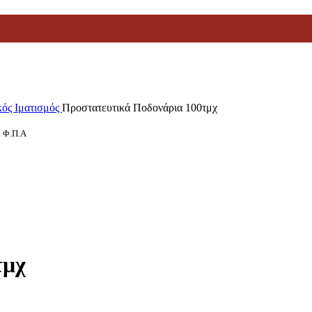
κός Ιματισμός
Προστατευτικά Ποδονάρια 100τμχ
ι Φ.Π.Α
τμχ