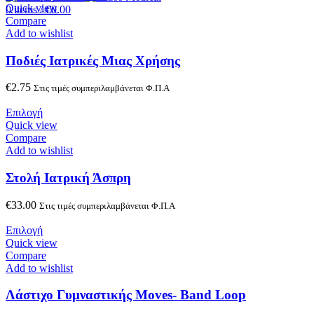
Quick view
0
items
/
€
0.00
Compare
Add to wishlist
Ποδιές Ιατρικές Μιας Χρήσης
€
2.75
Στις τιμές συμπεριλαμβάνεται Φ.Π.Α
Επιλογή
Quick view
Compare
Add to wishlist
Στολή Ιατρική Άσπρη
€
33.00
Στις τιμές συμπεριλαμβάνεται Φ.Π.Α
Επιλογή
Quick view
Compare
Add to wishlist
Λάστιχο Γυμναστικής Moves- Band Loop