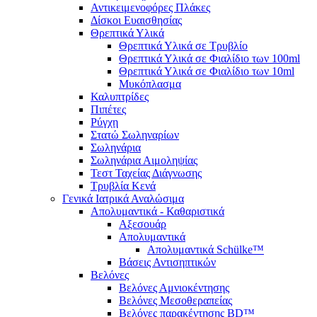
Αντικειμενοφόρες Πλάκες
Δίσκοι Ευαισθησίας
Θρεπτικά Υλικά
Θρεπτικά Υλικά σε Τρυβλίο
Θρεπτικά Υλικά σε Φιαλίδιο των 100ml
Θρεπτικά Υλικά σε Φιαλίδιο των 10ml
Μυκόπλασμα
Καλυπτρίδες
Πιπέτες
Ρύγχη
Στατώ Σωληναρίων
Σωληνάρια
Σωληνάρια Αιμοληψίας
Τεστ Ταχείας Διάγνωσης
Τρυβλία Κενά
Γενικά Ιατρικά Αναλώσιμα
Απολυμαντικά - Καθαριστικά
Αξεσουάρ
Απολυμαντικά
Απολυμαντικά Schülke™
Βάσεις Αντισηπτικών
Βελόνες
Βελόνες Αμνιοκέντησης
Βελόνες Μεσοθεραπείας
Βελόνες παρακέντησης BD™