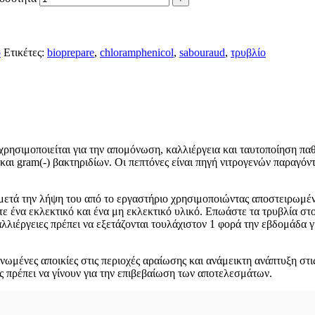
ο
Ετικέτες:
bioprepare
,
chloramphenicol
,
sabouraud
,
τρυβλίο
 χρησιμοποιείται για την απομόνωση, καλλιέργεια και ταυτοποίηση π
και gram(-) βακτηριδίων. Οι πεπτόνες είναι πηγή νιτρογενών παραγόν
μετά την λήψη του από το εργαστήριο χρησιμοποιώντας αποστειρωμένο
ένα εκλεκτικό και ένα μη εκλεκτικό υλικό. Επωάστε τα τρυβλία στου
λλιέργειες πρέπει να εξετάζονται τουλάχιστον 1 φορά την εβδομάδα γ
μένες αποικίες στις περιοχές αραίωσης και ανάμεικτη ανάπτυξη στις
ς πρέπει να γίνουν για την επιβεβαίωση των αποτελεσμάτων.