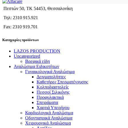
Πεστών 50, ΤΚ 54453, Θεσσαλονίκη
Τηλ: 2310 915.921
Fax: 2310 919.701
Κατηγορίες προϊόντων
LAZOS PRODUCTION
Uncategorized
Βρεφικά είδη
Αναλώσιμα Ειδικοτήτων
Γυναικολογικά Αναλώσιμα
Δειγματολήπτες
Καθετήρες Σπερματέγχυσης
Κολποδιαστολείς
Πεσσοί Σιλικόνης
Προφυλακτικά
Σπειράματα
Χαρτιά Υπερήχου
Καρδιολογικά Αναλώσιμα
Οδοντιατρικά Αναλώσιμα
Χειρουργικά Αναλώσιμα