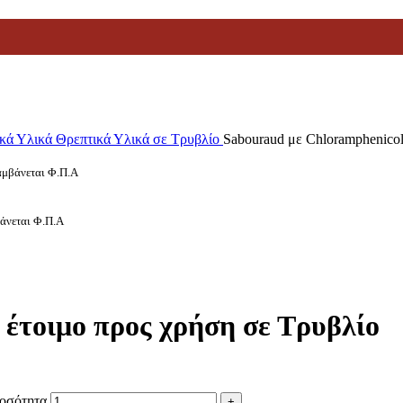
ικά Υλικά
Θρεπτικά Υλικά σε Τρυβλίο
Sabouraud με Chloramphenicol
λαμβάνεται Φ.Π.Α
βάνεται Φ.Π.Α
έτοιμο προς χρήση σε Τρυβλίο
ποσότητα