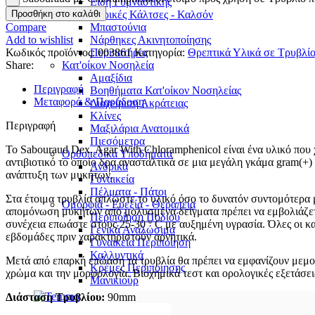
Είδη Γυμναστικής
Προσθήκη στο καλάθι
Ιατρικές Κάλτσες - Καλσόν
Compare
Μπαστούνια
Add to wishlist
Νάρθηκες Ακινητοποίησης
Κωδικός προϊόντος:
003861
Κατηγορία:
Θρεπτικά Υλικά σε Τρυβλί
Περιπατήρες
Share:
Κατ'οίκον Νοσηλεία
Αμαξίδια
Περιγραφή
Βοηθήματα Κατ'οίκον Νοσηλείας
Μεταφορά & Παράδοση
Διαχείριση Ακράτειας
Κλίνες
Περιγραφή
Μαξιλάρια Ανατομικά
Πιεσόμετρα
Το Sabouraud Dex. Agar With Chloramphenicol είναι ένα υλικό που
Ορθοπεδικά Υποδήματα
αντιβιοτικό το οποίο δρα ανασταλτικά σε μια μεγάλη γκάμα gram(+) 
Ανδρικά
ανάπτυξη των μυκήτων.
Γυναικεία
Πέλματα - Πάτοι
Στα έτοιμα τρυβλία απλώστε το υλικό όσο το δυνατόν συντομότερα 
Ομορφιά - Ευεξία - Θεραπεία
απομόνωση μυκήτων από μολυσμένα δείγματα πρέπει να εμβολιάζετε 
Περιποίηση Ποδιού
συνέχεια επωάστε στους 25-30 º C με αυξημένη υγρασία. Όλες οι κα
Γενικά Αναλώσιμα
εβδομάδες πριν χαρακτηριστούν αρνητικά.
Γυναικεία Περιποίηση
Καλλυντικά
Μετά από επαρκή επώαση τα τρυβλία θα πρέπει να εμφανίζουν μεμονω
Κρέμες Περιποίησης
χρώμα και την μορφολογία. Βιοχημικά τεστ και ορολογικές εξετάσει
Μανικιούρ
Διάσταση Τρυβλίου:
90mm