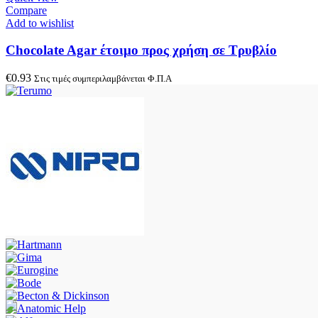
Compare
Add to wishlist
Chocolate Agar έτοιμο προς χρήση σε Τρυβλίο
€
0.93
Στις τιμές συμπεριλαμβάνεται Φ.Π.Α