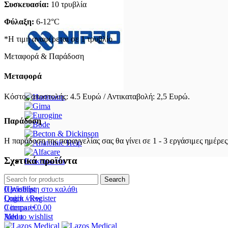
Συσκευασία:
10 τρυβλία
Φύλαξη:
6-12°C
*Η τιμή αναφέρεται σε 1 τρυβλίο
Μεταφορά & Παράδοση
Μεταφορά
Κόστος αποστολής: 4.5 Ευρώ / Αντικαταβολή: 2,5 Ευρώ.
Παράδοση
Η παράδοση της παραγγελίας σας θα γίνει σε 1 - 3 εργάσιμες ημέρες
Σχετικά προϊόντα
Επικοινωνία
Search
0
Wishlist
Προσθήκη στο καλάθι
Login / Register
Quick view
0
items
/
€
0.00
Compare
Menu
Add to wishlist