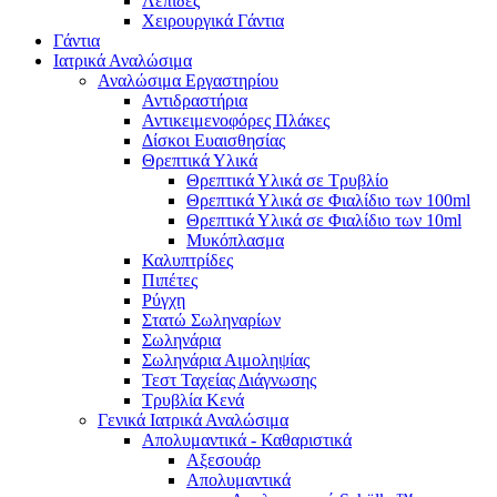
Λεπίδες
Χειρουργικά Γάντια
Γάντια
Ιατρικά Αναλώσιμα
Αναλώσιμα Εργαστηρίου
Αντιδραστήρια
Αντικειμενοφόρες Πλάκες
Δίσκοι Ευαισθησίας
Θρεπτικά Υλικά
Θρεπτικά Υλικά σε Τρυβλίο
Θρεπτικά Υλικά σε Φιαλίδιο των 100ml
Θρεπτικά Υλικά σε Φιαλίδιο των 10ml
Μυκόπλασμα
Καλυπτρίδες
Πιπέτες
Ρύγχη
Στατώ Σωληναρίων
Σωληνάρια
Σωληνάρια Αιμοληψίας
Τεστ Ταχείας Διάγνωσης
Τρυβλία Κενά
Γενικά Ιατρικά Αναλώσιμα
Απολυμαντικά - Καθαριστικά
Αξεσουάρ
Απολυμαντικά