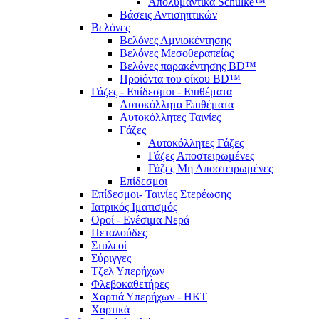
Απολυμαντικά Schülke™
Βάσεις Αντισηπτικών
Βελόνες
Βελόνες Αμνιοκέντησης
Βελόνες Μεσοθεραπείας
Βελόνες παρακέντησης BD™
Προϊόντα του οίκου BD™
Γάζες - Επίδεσμοι - Επιθέματα
Αυτοκόλλητα Επιθέματα
Αυτοκόλλητες Ταινίες
Γάζες
Αυτοκόλλητες Γάζες
Γάζες Αποστειρωμένες
Γάζες Μη Αποστειρωμένες
Επίδεσμοι
Επίδεσμοι- Ταινίες Στερέωσης
Ιατρικός Ιματισμός
Οροί - Ενέσιμα Νερά
Πεταλούδες
Στυλεοί
Σύριγγες
Τζελ Υπερήχων
Φλεβοκαθετήρες
Χαρτιά Υπερήχων - ΗΚΤ
Χαρτικά