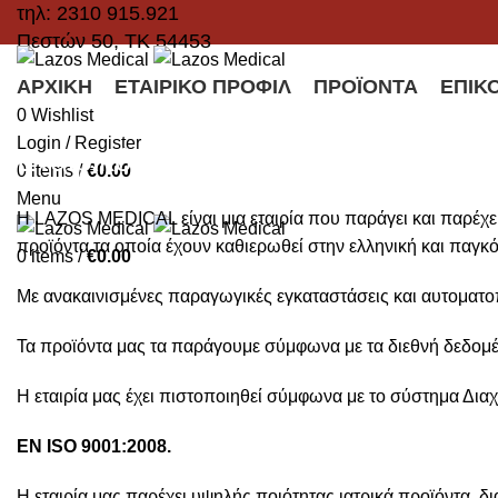
τηλ: 2310 915.921
Πεστών 50, ΤΚ 54453
ΑΡΧΙΚΉ
ΕΤΑΙΡΙΚΌ ΠΡΟΦΊΛ
ΠΡΟΪΌΝΤΑ
ΕΠΙΚ
0
Wishlist
Login / Register
Εταιρικό Προφίλ
0
items
/
€
0.00
Menu
Η LAZOS MEDICAL είναι μια εταιρία που παράγει και παρέχει 
προϊόντα τα οποία έχουν καθιερωθεί στην ελληνική και παγ
0
items
/
€
0.00
Με ανακαινισμένες παραγωγικές εγκαταστάσεις και αυτοματο
Τα προϊόντα μας τα παράγουμε σύμφωνα με τα διεθνή δεδομέ
Η εταιρία μας έχει πιστοποιηθεί σύμφωνα με το σύστημα Διαχ
EN
ISO
9001:2008.
Η εταιρία μας παρέχει υψηλής ποιότητας ιατρικά προϊόντα, δ