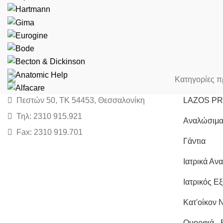
Κατηγορίες π
Πεστών 50, ΤΚ 54453, Θεσσαλονίκη
LAZOS P
Τηλ: 2310 915.921
Αναλώσιμα
Fax: 2310 919.701
Γάντια
Ιατρικά Αν
Ιατρικός Ε
Κατ'οίκον 
Ομορφιά - 