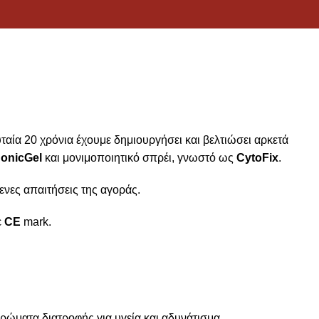
ταία 20 χρόνια έχουμε δημιουργήσει και βελτιώσει αρκετά
onicGel
και μονιμοποιητικό σπρέι, γνωστό ως
CytoFix
.
νες απαιτήσεις της αγοράς.
ε
CE
mark.
ρώματα διατροφής για υγεία και αδυνάτισμα.