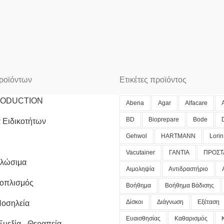
ροϊόντων
Ετικέτες προϊόντος
RODUCTION
Abena
Agar
Alfacare
BD
Bioprepare
Bode
 Ειδικοτήτων
Gehwol
HARTMANN
Lorin
Vacutainer
ΓΑΝΤΙΑ
ΠΡΟΣΤ
αλώσιμα
Αιμοληψία
Αντιδραστήριο
ξοπλισμός
Βοήθημα
Βοήθημα Βάδισης
Δίσκοι
Διάγνωση
Εξέταση
Νοσηλεία
Ευαισθησίας
Καθαρισμός
Ευεξία - Θεραπεία