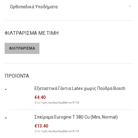
Ορθοπεδικά Υποδήματα
ΦΙΛΤΡΑΡΙΣΜΑ ΜΕ ΤΙΜΗ
ΦΙΛΤΡΑΡΙΣΜΑ
Ελάχιστη
Μέγιστη
τιμή
τιμή
ΠΡΟΪΟΝΤΑ
Εξεταστικά Γάντια Latex χωρίς Πούδρα Bosch
€
4.40
Στις τιμές συμπεριλαμβάνεται Φ.Π.Α
Σπείραμα Eurogine Τ 380 Cu (Mini, Normal)
€
13.40
Στις τιμές συμπεριλαμβάνεται Φ.Π.Α