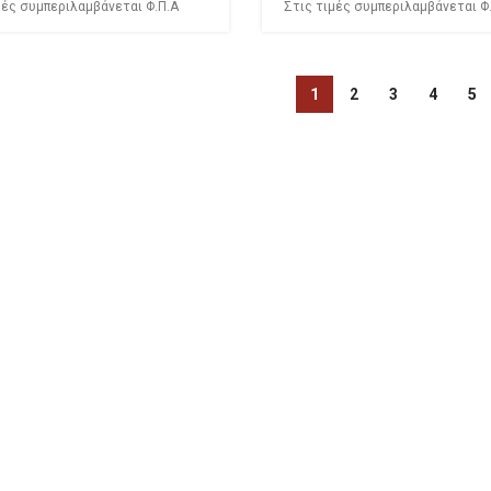
μές συμπεριλαμβάνεται Φ.Π.Α
Στις τιμές συμπεριλαμβάνεται Φ
1
2
3
4
5