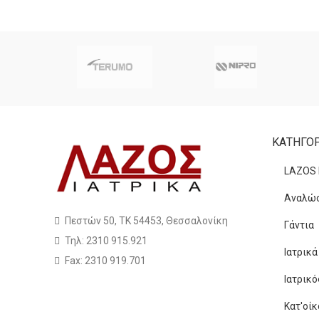
ΚΑΤΗΓΟΡ
LAZOS
Αναλώσ
Πεστών 50, ΤΚ 54453, Θεσσαλονίκη
Γάντια
Τηλ: 2310 915.921
Ιατρικ
Fax: 2310 919.701
Ιατρικ
Κατ'οίκ