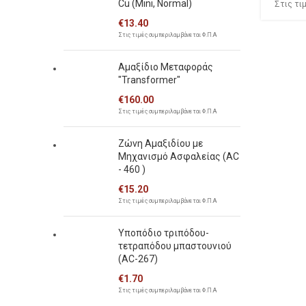
Cu (Mini, Normal)
Στις τι
€
13.40
Στις τιμές συμπεριλαμβάνεται Φ.Π.Α
Αμαξίδιο Μεταφοράς
"Transformer"
€
160.00
Στις τιμές συμπεριλαμβάνεται Φ.Π.Α
Ζώνη Αμαξιδίου με
Μηχανισμό Ασφαλείας (AC
- 460 )
€
15.20
Στις τιμές συμπεριλαμβάνεται Φ.Π.Α
Υποπόδιο τριπόδου-
τετραπόδου μπαστουνιού
(AC-267)
€
1.70
Στις τιμές συμπεριλαμβάνεται Φ.Π.Α