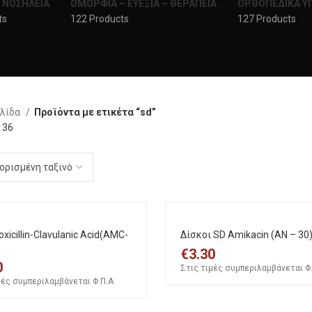
 ΝΟΣΗΛΕΙΑ
ΟΜΟΡΦΙΑ – ΕΥΕΞΙΑ – ΘΕΡΑΠΕΙΑ
ΟΡΘΟΠΕΔΙΚΑ 
ts
122 Products
127 Products
ελίδα
Προϊόντα με ετικέτα “sd”
4
36
icillin-Clavulanic Acid(AMC-
Δίσκοι SD Amikacin (AN – 30
€
3.30
0
Στις τιμές συμπεριλαμβάνεται Φ
μές συμπεριλαμβάνεται Φ.Π.Α