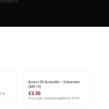
ΥΠΟΔΗΜΑΤΑ
)
Δίσκοι SD Ampicillin – Sulbactam
(AM-10)
€
3.30
.Π.Α
Στις τιμές συμπεριλαμβάνεται Φ.Π.Α