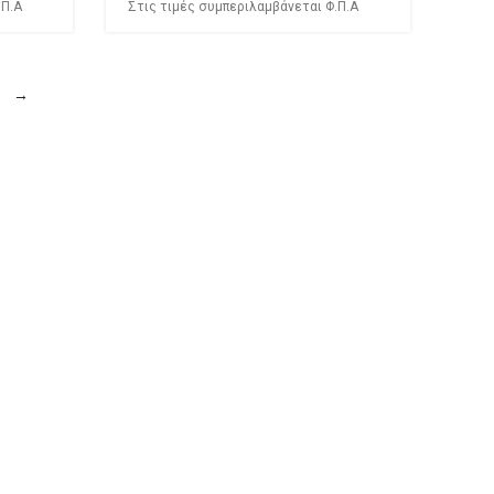
.Π.Α
Στις τιμές συμπεριλαμβάνεται Φ.Π.Α
→