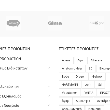
ΙΕΣ ΠΡΟΪΟΝΤΩΝ
ΕΤΙΚΕΤΕΣ ΠΡΟΪΟΝΤΟΣ
 PRODUCTION
Abena
Agar
Alfacare
ιμα Ειδικοτήτων
Anatomic Help
BD
Bioprep
Bode
Diagon
Gehwol
HARTMANN
Lorin
Sd
ά Αναλώσιμα
Vacutainer
ΓΑΝΤΙΑ
ΠΡΟΣΤ
ός Εξοπλισμός
Άγαρ
Αιμοληψία
Αντιδρα
ον Νοσηλεία
Απολυμαντικό
Βοήθημα