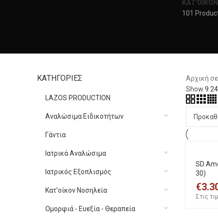
ΚΑΤ'ΟΙΚΟΝ
101 Produc
ΚΑΤΗΓΟΡΙΕΣ
Αρχική σ
Show
9
2
LAZOS PRODUCTION
Αναλώσιμα Ειδικοτήτων
Γάντια
Ιατρικά Αναλώσιμα
SD Amox
Ιατρικός Εξοπλισμός
30)
€
3.3
Κατ'οίκον Νοσηλεία
Στις τι
Ομορφιά - Ευεξία - Θεραπεία