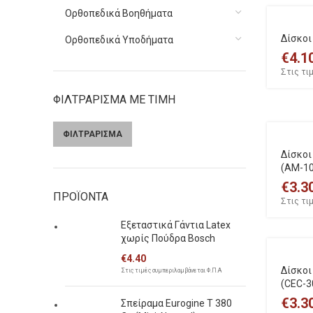
Ορθοπεδικά Βοηθήματα
Δίσκοι
Ορθοπεδικά Υποδήματα
€
4.1
Στις τι
ΦΙΛΤΡΑΡΙΣΜΑ ΜΕ ΤΙΜΗ
ΦΙΛΤΡΑΡΙΣΜΑ
Ελάχιστη
Μέγιστη
Δίσκοι
τιμή
τιμή
(AM-10
€
3.3
ΠΡΟΪΟΝΤΑ
Στις τι
Εξεταστικά Γάντια Latex
χωρίς Πούδρα Bosch
€
4.40
Δίσκοι
Στις τιμές συμπεριλαμβάνεται Φ.Π.Α
(CEC-3
€
3.3
Σπείραμα Eurogine Τ 380