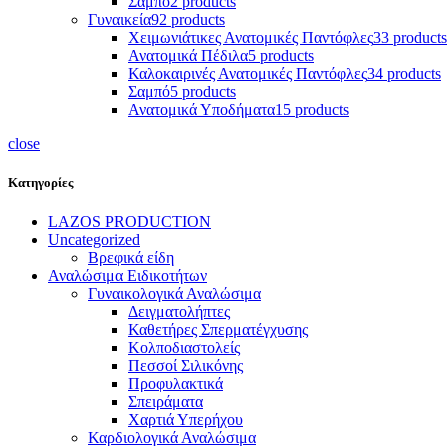
Σαμπό
2 products
Γυναικεία
92 products
Χειμωνιάτικες Ανατομικές Παντόφλες
33 products
Ανατομικά Πέδιλα
5 products
Καλοκαιρινές Ανατομικές Παντόφλες
34 products
Σαμπό
5 products
Ανατομικά Υποδήματα
15 products
close
Κατηγορίες
LAZOS PRODUCTION
Uncategorized
Βρεφικά είδη
Αναλώσιμα Ειδικοτήτων
Γυναικολογικά Αναλώσιμα
Δειγματολήπτες
Καθετήρες Σπερματέγχυσης
Κολποδιαστολείς
Πεσσοί Σιλικόνης
Προφυλακτικά
Σπειράματα
Χαρτιά Υπερήχου
Καρδιολογικά Αναλώσιμα