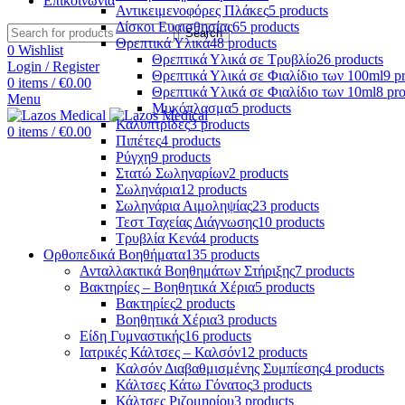
Επικοινωνία
Αντικειμενοφόρες Πλάκες
5 products
Δίσκοι Ευαισθησίας
65 products
Search
Θρεπτικά Υλικά
48 products
0
Wishlist
Θρεπτικά Υλικά σε Τρυβλίο
26 products
Login / Register
Θρεπτικά Υλικά σε Φιαλίδιο των 100ml
9 p
0
items
/
€
0.00
Θρεπτικά Υλικά σε Φιαλίδιο των 10ml
8 pr
Menu
Μυκόπλασμα
5 products
Καλυπτρίδες
3 products
0
items
/
€
0.00
Πιπέτες
4 products
Ρύγχη
9 products
Στατώ Σωληναρίων
2 products
Σωληνάρια
12 products
Σωληνάρια Αιμοληψίας
23 products
Τεστ Ταχείας Διάγνωσης
10 products
Τρυβλία Κενά
4 products
Ορθοπεδικά Βοηθήματα
135 products
Ανταλλακτικά Βοηθημάτων Στήριξης
7 products
Βακτηρίες – Βοηθητικά Χέρια
5 products
Βακτηρίες
2 products
Βοηθητικά Χέρια
3 products
Είδη Γυμναστικής
16 products
Ιατρικές Κάλτσες – Καλσόν
12 products
Καλσόν Διαβαθμισμένης Συμπίεσης
4 products
Κάλτσες Κάτω Γόνατος
3 products
Κάλτσες Ριζομηρίου
3 products