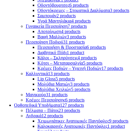
Οδοντόβουρτσες
6 products
Οδοντόκρεμες – Στοματικά Διαλύματα
3 products
Σαμπουάν
2 products
Υγρά Μαντηλάκια
4 products
Γυναικεία Περιποίηση
7 products
Αποτρίχωση
4 products
Βαφή Μαλλιών
3 products
Περιποίηση Ποδιού
31 products
Περιποιήση & Προστασία
6 products
Διαβητικό Πόδι
1 product
Κάλοι – Σκληρύνσεις
4 products
Κότσι – Μεταταρσαλγία
5 products
Κρέμες Ποδιών – Υγιεινή Ποδιών
17 products
Καλλυντικά
13 products
Lip Gloss
5 products
Μολύβια Ματιών
3 products
Μολύβια Χειλιών
5 products
Μανικιούρ
31 products
Κρέμες Περιποίησης
6 products
Ορθοπεδικά Υποδήματα
127 products
Πέλματα – Πάτοι
23 products
Ανδρικά
12 products
Χειμωνιάτικες Ανατομικές Παντόφλες
9 products
Καλοκαιρινές Ανατομικές Παντόφλες
1 product