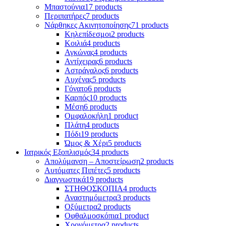
Μπαστούνια
17 products
Περιπατήρες
7 products
Νάρθηκες Ακινητοποίησης
71 products
Κηλεπίδεσμοι
2 products
Κοιλιά
4 products
Αγκώνας
4 products
Αντίχειρας
6 products
Αστράγαλος
6 products
Αυχένας
5 products
Γόνατο
6 products
Καρπός
10 products
Μέση
6 products
Ομφαλοκήλη
1 product
Πλάτη
4 products
Πόδι
19 products
Ώμος & Χέρι
5 products
Ιατρικός Εξοπλισμός
34 products
Απολύμανση – Αποστείρωση
2 products
Αυτόματες Πιπέτες
5 products
Διαγνωστικά
19 products
ΣΤΗΘΟΣΚΟΠΙΑ
4 products
Αναστημόμετρα
3 products
Οξύμετρα
2 products
Οφθαλμοσκόπια
1 product
Χρονόμετρα
2 products