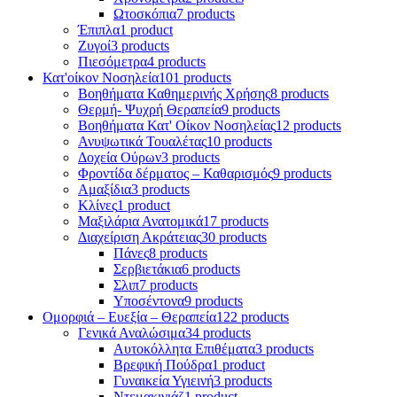
Ωτοσκόπια
7 products
Έπιπλα
1 product
Ζυγοί
3 products
Πιεσόμετρα
4 products
Κατ'οίκον Νοσηλεία
101 products
Βοηθήματα Καθημερινής Χρήσης
8 products
Θερμή- Ψυχρή Θεραπεία
9 products
Βοηθήματα Κατ' Οίκον Νοσηλείας
12 products
Ανυψωτικά Τουαλέτας
10 products
Δοχεία Ούρων
3 products
Φροντίδα δέρματος – Καθαρισμός
9 products
Αμαξίδια
3 products
Κλίνες
1 product
Μαξιλάρια Ανατομικά
17 products
Διαχείριση Ακράτειας
30 products
Πάνες
8 products
Σερβιετάκια
6 products
Σλιπ
7 products
Υποσέντονα
9 products
Ομορφιά – Ευεξία – Θεραπεία
122 products
Γενικά Αναλώσιμα
34 products
Αυτοκόλλητα Επιθέματα
3 products
Βρεφική Πούδρα
1 product
Γυναικεία Υγιεινή
3 products
Ντεμακιγιάζ
1 product