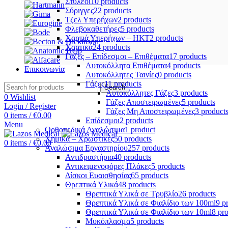
Στυλεοί
10 products
Σύριγγες
22 products
Τζελ Υπερήχων
2 products
Φλεβοκαθετήρες
5 products
Χαρτιά Υπερήχων – ΗΚΤ
2 products
Χαρτικά
24 products
Γάζες – Επίδεσμοι – Επιθέματα
17 products
Αυτοκόλλητα Επιθέματα
4 products
Επικοινωνία
Αυτοκόλλητες Ταινίες
0 products
Γάζες
11 products
Search
Αυτοκόλλητες Γάζες
3 products
0
Wishlist
Γάζες Αποστειρωμένες
5 products
Login / Register
Γάζες Μη Αποστειρωμένες
3 product
0
items
/
€
0.00
Επίδεσμοι
2 products
Menu
Ορθοπεδικά Αναλώσιμα
1 product
Χημικά – Χρωστικές
50 products
0
items
/
€
0.00
Αναλώσιμα Εργαστηρίου
257 products
Αντιδραστήρια
40 products
Αντικειμενοφόρες Πλάκες
5 products
Δίσκοι Ευαισθησίας
65 products
Θρεπτικά Υλικά
48 products
Θρεπτικά Υλικά σε Τρυβλίο
26 products
Θρεπτικά Υλικά σε Φιαλίδιο των 100ml
9 p
Θρεπτικά Υλικά σε Φιαλίδιο των 10ml
8 pr
Μυκόπλασμα
5 products