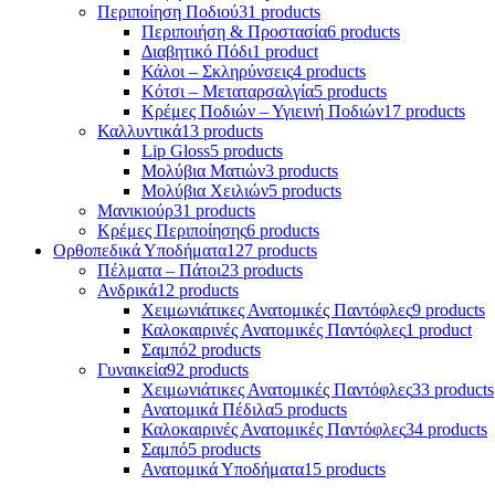
Περιποίηση Ποδιού
31 products
Περιποιήση & Προστασία
6 products
Διαβητικό Πόδι
1 product
Κάλοι – Σκληρύνσεις
4 products
Κότσι – Μεταταρσαλγία
5 products
Κρέμες Ποδιών – Υγιεινή Ποδιών
17 products
Καλλυντικά
13 products
Lip Gloss
5 products
Μολύβια Ματιών
3 products
Μολύβια Χειλιών
5 products
Μανικιούρ
31 products
Κρέμες Περιποίησης
6 products
Ορθοπεδικά Υποδήματα
127 products
Πέλματα – Πάτοι
23 products
Ανδρικά
12 products
Χειμωνιάτικες Ανατομικές Παντόφλες
9 products
Καλοκαιρινές Ανατομικές Παντόφλες
1 product
Σαμπό
2 products
Γυναικεία
92 products
Χειμωνιάτικες Ανατομικές Παντόφλες
33 products
Ανατομικά Πέδιλα
5 products
Καλοκαιρινές Ανατομικές Παντόφλες
34 products
Σαμπό
5 products
Ανατομικά Υποδήματα
15 products