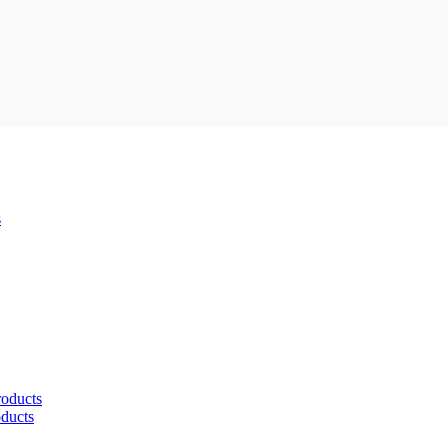
s
roducts
oducts