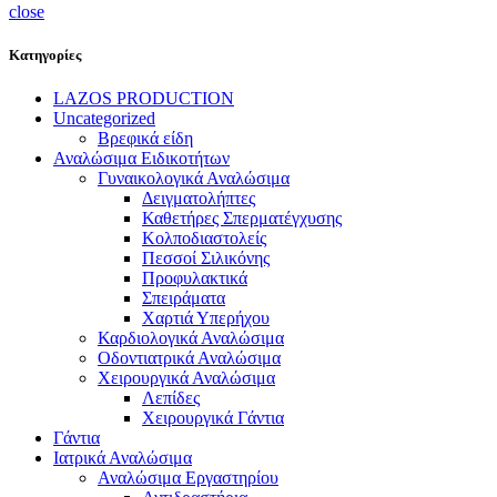
close
Κατηγορίες
LAZOS PRODUCTION
Uncategorized
Βρεφικά είδη
Αναλώσιμα Ειδικοτήτων
Γυναικολογικά Αναλώσιμα
Δειγματολήπτες
Καθετήρες Σπερματέγχυσης
Κολποδιαστολείς
Πεσσοί Σιλικόνης
Προφυλακτικά
Σπειράματα
Χαρτιά Υπερήχου
Καρδιολογικά Αναλώσιμα
Οδοντιατρικά Αναλώσιμα
Χειρουργικά Αναλώσιμα
Λεπίδες
Χειρουργικά Γάντια
Γάντια
Ιατρικά Αναλώσιμα
Αναλώσιμα Εργαστηρίου