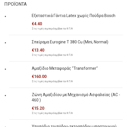
ΠΡΟΪΟΝΤΑ
Εξεταστικά Γάντια Latex χωρίς Πούδρα Bosch
€
4.40
Στις τιμές συμπεριλαμβάνεται Φ.Π.Α
Σπείραμα Eurogine Τ 380 Cu (Mini, Normal)
€
13.40
Στις τιμές συμπεριλαμβάνεται Φ.Π.Α
Αμαξίδιο Μεταφοράς "Transformer"
€
160.00
Στις τιμές συμπεριλαμβάνεται Φ.Π.Α
Ζώνη Αμαξιδίου με Μηχανισμό Ασφαλείας (AC -
460 )
€
15.20
Στις τιμές συμπεριλαμβάνεται Φ.Π.Α
Υποπόδιο τριπόδου-τετραπόδου μπαστουνιού