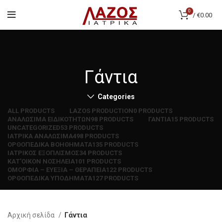
0
/
€
0.00
Γάντια
Categories
ALL
PRODUCTS
LAZOS PRODUCTION
0 PRODUCTS
ΑΝΑΛΩΣΙΜΑ ΕΙΔΙΚΟΤΗΤΩΝ
98 PRODUCTS
ΓΑΝΤΙΑ
15 PRODUCTS
UNCATEGORIZED
53 PRODUCTS
ΙΑΤΡΙΚΑ ΑΝΑΛΩΣΙΜΑ
498 PRODUCTS
ΟΡΘΟΠΕΔΙΚΑ ΒΟΗΘΗΜΑΤΑ
135 PRODUCTS
ΙΑΤΡΙΚΟΣ ΕΞΟΠΛΙΣΜΟΣ
34 PRODUCTS
ΚΑΤ'ΟΙΚΟΝ ΝΟΣΗΛΕΙΑ
101 PRODUCTS
ΟΜΟΡΦΙΑ – ΕΥΕΞΙΑ – ΘΕΡΑΠΕΙΑ
122 PRODUCTS
ΟΡΘΟΠΕΔΙΚΑ ΥΠΟΔΗΜΑΤΑ
127 PRODUCTS
Αρχική σελίδα
Γάντια