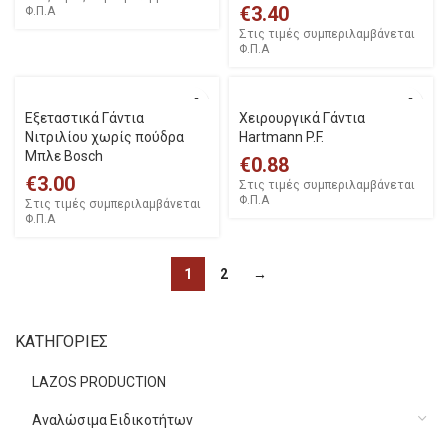
€
3.40
Φ.Π.Α
Στις τιμές συμπεριλαμβάνεται
Φ.Π.Α
Εξεταστικά Γάντια
Χειρουργικά Γάντια
Νιτριλίου χωρίς πούδρα
Hartmann P.F.
Μπλε Bosch
€
0.88
€
3.00
Στις τιμές συμπεριλαμβάνεται
Φ.Π.Α
Στις τιμές συμπεριλαμβάνεται
Φ.Π.Α
1
2
→
ΚΑΤΗΓΟΡΙΕΣ
LAZOS PRODUCTION
Αναλώσιμα Ειδικοτήτων