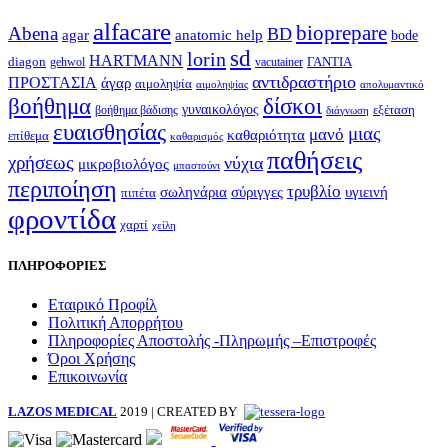
alfacare
bioprepare
Abena
BD
agar
anatomic help
bode
sd
lorin
HARTMANN
diagon
ΓΑΝΤΙΑ
gehwol
vacutainer
αντιδραστήριο
ΠΡΟΣΤΑΣΙΑ
άγαρ
αιμοληψία
απολυμαντικό
αιμοληψίας
βοήθημα
δίσκοι
γυναικολόγος
εξέταση
βοήθημα βάδισης
διάγνωση
ευαισθησίας
μιας
μανό
καθαριότητα
επίθεμα
καθαρισμός
παθήσεις
χρήσεως
νύχια
μικροβιολόγος
μπαστούνι
περιποίηση
τρυβλίο
σωληνάρια
σύριγγες
υγιεινή
πιπέτα
φροντίδα
χαρτί
χείλη
ΠΛΗΡΟΦΟΡΙΕΣ
Εταιρικό Προφίλ
Πολιτική Απορρήτου
Πληροφορίες Αποστολής -Πληρωμής –Επιστροφές
Όροι Χρήσης
Επικοινωνία
LAZOS MEDICAL
2019 | CREATED BY