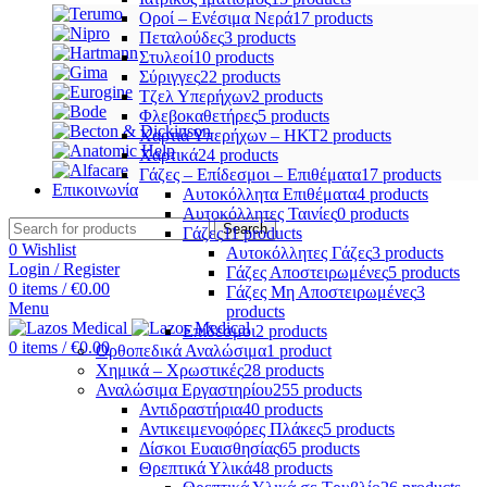
Οροί – Ενέσιμα Νερά
17 products
Πεταλούδες
3 products
Στυλεοί
10 products
Σύριγγες
22 products
Τζελ Υπερήχων
2 products
Φλεβοκαθετήρες
5 products
Χαρτιά Υπερήχων – ΗΚΤ
2 products
Χαρτικά
24 products
Γάζες – Επίδεσμοι – Επιθέματα
17 products
Επικοινωνία
Αυτοκόλλητα Επιθέματα
4 products
Αυτοκόλλητες Ταινίες
0 products
Search
Γάζες
11 products
0
Wishlist
Αυτοκόλλητες Γάζες
3 products
Login / Register
Γάζες Αποστειρωμένες
5 products
0
items
/
€
0.00
Γάζες Μη Αποστειρωμένες
3
Menu
products
Επίδεσμοι
2 products
0
items
/
€
0.00
Ορθοπεδικά Αναλώσιμα
1 product
Χημικά – Χρωστικές
28 products
Αναλώσιμα Εργαστηρίου
255 products
Αντιδραστήρια
40 products
Αντικειμενοφόρες Πλάκες
5 products
Δίσκοι Ευαισθησίας
65 products
Θρεπτικά Υλικά
48 products