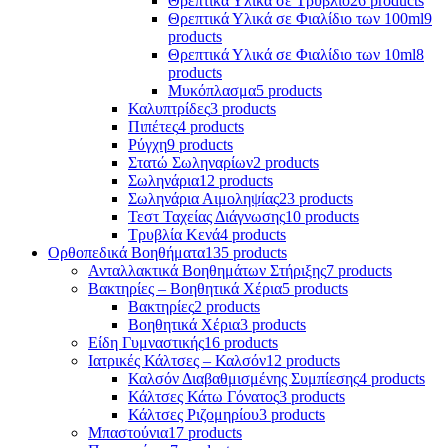
Θρεπτικά Υλικά σε Τρυβλίο
26 products
Θρεπτικά Υλικά σε Φιαλίδιο των 100ml
9
products
Θρεπτικά Υλικά σε Φιαλίδιο των 10ml
8
products
Μυκόπλασμα
5 products
Καλυπτρίδες
3 products
Πιπέτες
4 products
Ρύγχη
9 products
Στατώ Σωληναρίων
2 products
Σωληνάρια
12 products
Σωληνάρια Αιμοληψίας
23 products
Τεστ Ταχείας Διάγνωσης
10 products
Τρυβλία Κενά
4 products
Ορθοπεδικά Βοηθήματα
135 products
Ανταλλακτικά Βοηθημάτων Στήριξης
7 products
Βακτηρίες – Βοηθητικά Χέρια
5 products
Βακτηρίες
2 products
Βοηθητικά Χέρια
3 products
Είδη Γυμναστικής
16 products
Ιατρικές Κάλτσες – Καλσόν
12 products
Καλσόν Διαβαθμισμένης Συμπίεσης
4 products
Κάλτσες Κάτω Γόνατος
3 products
Κάλτσες Ριζομηρίου
3 products
Μπαστούνια
17 products