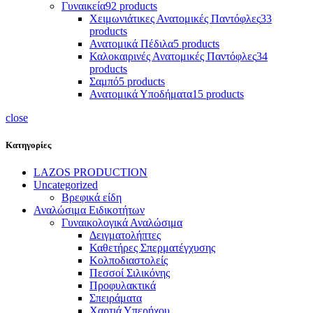
Γυναικεία
92 products
Χειμωνιάτικες Ανατομικές Παντόφλες
33
products
Ανατομικά Πέδιλα
5 products
Καλοκαιρινές Ανατομικές Παντόφλες
34
products
Σαμπό
5 products
Ανατομικά Υποδήματα
15 products
close
Κατηγορίες
LAZOS PRODUCTION
Uncategorized
Βρεφικά είδη
Αναλώσιμα Ειδικοτήτων
Γυναικολογικά Αναλώσιμα
Δειγματολήπτες
Καθετήρες Σπερματέγχυσης
Κολποδιαστολείς
Πεσσοί Σιλικόνης
Προφυλακτικά
Σπειράματα
Χαρτιά Υπερήχου