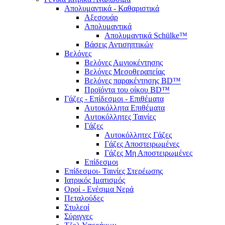
Απολυμαντικά - Καθαριστικά
Αξεσουάρ
Απολυμαντικά
Απολυμαντικά Schülke™
Βάσεις Αντισηπτικών
Βελόνες
Βελόνες Αμνιοκέντησης
Βελόνες Μεσοθεραπείας
Βελόνες παρακέντησης BD™
Προϊόντα του οίκου BD™
Γάζες - Επίδεσμοι - Επιθέματα
Αυτοκόλλητα Επιθέματα
Αυτοκόλλητες Ταινίες
Γάζες
Αυτοκόλλητες Γάζες
Γάζες Αποστειρωμένες
Γάζες Μη Αποστειρωμένες
Επίδεσμοι
Επίδεσμοι- Ταινίες Στερέωσης
Ιατρικός Ιματισμός
Οροί - Ενέσιμα Νερά
Πεταλούδες
Στυλεοί
Σύριγγες