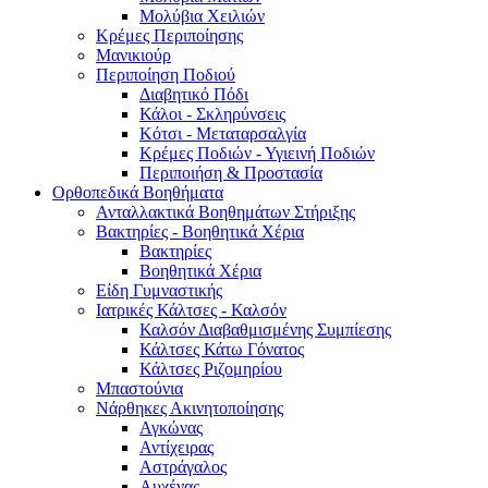
Μολύβια Χειλιών
Κρέμες Περιποίησης
Μανικιούρ
Περιποίηση Ποδιού
Διαβητικό Πόδι
Κάλοι - Σκληρύνσεις
Κότσι - Μεταταρσαλγία
Κρέμες Ποδιών - Υγιεινή Ποδιών
Περιποιήση & Προστασία
Ορθοπεδικά Βοηθήματα
Ανταλλακτικά Βοηθημάτων Στήριξης
Βακτηρίες - Βοηθητικά Χέρια
Βακτηρίες
Βοηθητικά Χέρια
Είδη Γυμναστικής
Ιατρικές Κάλτσες - Καλσόν
Καλσόν Διαβαθμισμένης Συμπίεσης
Κάλτσες Κάτω Γόνατος
Κάλτσες Ριζομηρίου
Μπαστούνια
Νάρθηκες Ακινητοποίησης
Αγκώνας
Αντίχειρας
Αστράγαλος
Αυχένας