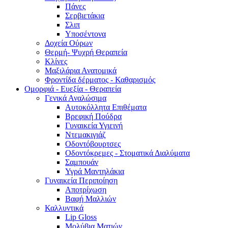
Πάνες
Σερβιετάκια
Σλιπ
Υποσέντονα
Δοχεία Ούρων
Θερμή- Ψυχρή Θεραπεία
Κλίνες
Μαξιλάρια Ανατομικά
Φροντίδα δέρματος - Καθαρισμός
Ομορφιά - Ευεξία - Θεραπεία
Γενικά Αναλώσιμα
Αυτοκόλλητα Επιθέματα
Βρεφική Πούδρα
Γυναικεία Υγιεινή
Ντεμακιγιάζ
Οδοντόβουρτσες
Οδοντόκρεμες - Στοματικά Διαλύματα
Σαμπουάν
Υγρά Μαντηλάκια
Γυναικεία Περιποίηση
Αποτρίχωση
Βαφή Μαλλιών
Καλλυντικά
Lip Gloss
Μολύβια Ματιών