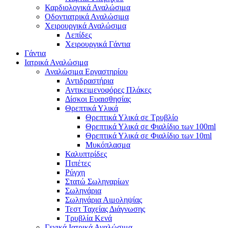
Καρδιολογικά Αναλώσιμα
Οδοντιατρικά Αναλώσιμα
Χειρουργικά Αναλώσιμα
Λεπίδες
Χειρουργικά Γάντια
Γάντια
Ιατρικά Αναλώσιμα
Αναλώσιμα Εργαστηρίου
Αντιδραστήρια
Αντικειμενοφόρες Πλάκες
Δίσκοι Ευαισθησίας
Θρεπτικά Υλικά
Θρεπτικά Υλικά σε Τρυβλίο
Θρεπτικά Υλικά σε Φιαλίδιο των 100ml
Θρεπτικά Υλικά σε Φιαλίδιο των 10ml
Μυκόπλασμα
Καλυπτρίδες
Πιπέτες
Ρύγχη
Στατώ Σωληναρίων
Σωληνάρια
Σωληνάρια Αιμοληψίας
Τεστ Ταχείας Διάγνωσης
Τρυβλία Κενά
Γενικά Ιατρικά Αναλώσιμα