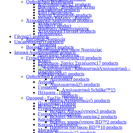
Ορθοπεδικά Βοηθήματα
Κολποδιαστολείς
2 products
Βακτηρίες - Βοηθητικά Χέρια
Σπειράματα
4 products
Είδη Γυμναστικής
Χαρτιά Υπερήχου
6 products
Ιατρικές Κάλτσες - Καλσόν
Χειρουργικά Αναλώσιμα
8 products
Μπαστούνια
Λεπίδες
1 product
Νάρθηκες Ακινητοποίησης
Χειρουργικά Γάντια
4 products
Περιπατήρες
Γάντια
15 products
Κατ'οίκον Νοσηλεία
Uncategorized
53 products
Αμαξίδια
Βρεφικά είδη
14 products
Βοηθήματα Κατ'οίκον Νοσηλείας
Ιατρικά Αναλώσιμα
498 products
Διαχείριση Ακράτειας
Γενικά Ιατρικά Αναλώσιμα
210 products
Κλίνες
Επίδεσμοι- Ταινίες Στερέωσης
17 products
Μαξιλάρια Ανατομικά
Απολυμαντικά –
Πιεσόμετρα
Καθαριστικά
41 products
Ορθοπεδικά Υποδήματα
Αξεσουάρ
3 products
Ανδρικά
Απολυμαντικά
25 products
Γυναικεία
Απολυμαντικά Schülke™
15
Πέλματα - Πάτοι
products
Ομορφιά - Ευεξία - Θεραπεία
Βάσεις Αντισηπτικών
5 products
Περιποίηση Ποδιού
Βελόνες
25 products
Γενικά Αναλώσιμα
Βελόνες Αμνιοκέντησης
3 products
Γυναικεία Περιποίηση
Βελόνες Μεσοθεραπείας
2 products
Καλλυντικά
Βελόνες παρακέντησης BD™
2 products
Κρέμες Περιποίησης
Προϊόντα του οίκου BD™
10 products
Μανικιούρ
Ιατρικός Ιματισμός
15 products