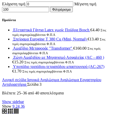
Ελάχιστη τιμή
Μέγιστη τιμή
Φιλτράρισμα
Προϊόντα
Εξεταστικά Γάντια Latex χωρίς Πούδρα Bosch
€
4.40
Στις
τιμές συμπεριλαμβάνεται Φ.Π.Α
Σπείραμα Eurogine Τ 380 Cu (Mini, Normal)
€
13.40
Στις
τιμές συμπεριλαμβάνεται Φ.Π.Α
Αμαξίδιο Μεταφοράς "Transformer"
€
160.00
Στις τιμές
συμπεριλαμβάνεται Φ.Π.Α
Ζώνη Αμαξιδίου με Μηχανισμό Ασφαλείας (AC - 460 )
€
15.20
Στις τιμές συμπεριλαμβάνεται Φ.Π.Α
Υποπόδιο τριπόδου-τετραπόδου μπαστουνιού (AC-267)
€
1.70
Στις τιμές συμπεριλαμβάνεται Φ.Π.Α
Αρχική σελίδα
Ιατρικά Αναλώσιμα
Αναλώσιμα Εργαστηρίου
Αντιδραστήρια
Σελίδα 3
Βλέπετε 25–36 από 40 αποτελέσματα
Show sidebar
Show
9
24
36