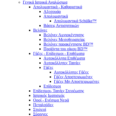
Γενικά Ιατρικά Αναλώσιμα
Απολυμαντικά - Καθαριστικά
Αξεσουάρ
Απολυμαντικά
Απολυμαντικά Schülke™
Βάσεις Αντισηπτικών
Βελόνες
Βελόνες Αμνιοκέντησης
Βελόνες Μεσοθεραπείας
Βελόνες παρακέντησης BD™
Προϊόντα του οίκου BD™
Γάζες - Επίδεσμοι - Επιθέματα
Αυτοκόλλητα Επιθέματα
Αυτοκόλλητες Ταινίες
Γάζες
Αυτοκόλλητες Γάζες
Γάζες Αποστειρωμένες
Γάζες Μη Αποστειρωμένες
Επίδεσμοι
Επίδεσμοι- Ταινίες Στερέωσης
Ιατρικός Ιματισμός
Οροί - Ενέσιμα Νερά
Πεταλούδες
Στυλεοί
Σύριγγες