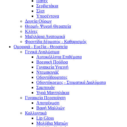
Πάνες
Σερβιετάκια
Σλιπ
Υποσέντονα
Δοχεία Ούρων
Θερμή- Ψυχρή Θεραπεία
Κλίνες
Μαξιλάρια Ανατομικά
Φροντίδα δέρματος - Καθαρισμός
Ομορφιά - Ευεξία - Θεραπεία
Γενικά Αναλώσιμα
Αυτοκόλλητα Επιθέματα
Βρεφική Πούδρα
Γυναικεία Υγιεινή
Ντεμακιγιάζ
Οδοντόβουρτσες
Οδοντόκρεμες - Στοματικά Διαλύματα
Σαμπουάν
Υγρά Μαντηλάκια
Γυναικεία Περιποίηση
Αποτρίχωση
Βαφή Μαλλιών
Καλλυντικά
Lip Gloss
Μολύβια Ματιών