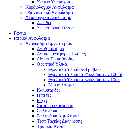
Χαρτιά Υπερήχου
Καρδιολογικά Αναλώσιμα
Οδοντιατρικά Αναλώσιμα
Χειρουργικά Αναλώσιμα
Λεπίδες
Χειρουργικά Γάντια
Γάντια
Ιατρικά Αναλώσιμα
Αναλώσιμα Εργαστηρίου
Αντιδραστήρια
Αντικειμενοφόρες Πλάκες
Δίσκοι Ευαισθησίας
Θρεπτικά Υλικά
Θρεπτικά Υλικά σε Τρυβλίο
Θρεπτικά Υλικά σε Φιαλίδιο των 100ml
Θρεπτικά Υλικά σε Φιαλίδιο των 10ml
Μυκόπλασμα
Καλυπτρίδες
Πιπέτες
Ρύγχη
Στατώ Σωληναρίων
Σωληνάρια
Σωληνάρια Αιμοληψίας
Τεστ Ταχείας Διάγνωσης
Τρυβλία Κενά