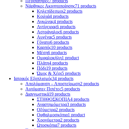
Περιπατήρες
7 products
Νάρθηκες Ακινητοποίησης
71 products
Κηλεπίδεσμοι
2 products
Κοιλιά
4 products
Αγκώνας
4 products
Αντίχειρας
6 products
Αστράγαλος
6 products
Αυχένας
5 products
Γόνατο
6 products
Καρπός
10 products
Μέση
6 products
Ομφαλοκήλη
1 product
Πλάτη
4 products
Πόδι
19 products
Ώμος & Χέρι
5 products
Ιατρικός Εξοπλισμός
34 products
Απολύμανση – Αποστείρωση
2 products
Αυτόματες Πιπέτες
5 products
Διαγνωστικά
19 products
ΣΤΗΘΟΣΚΟΠΙΑ
4 products
Αναστημόμετρα
3 products
Οξύμετρα
2 products
Οφθαλμοσκόπια
1 product
Χρονόμετρα
2 products
Ωτοσκόπια
7 products