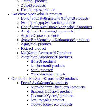
Έπιπλα
1 product
Ζυγοί
3 products
Πιεσόμετρα
4 products
Κατ'οίκον Νοσηλεία
101 products
Βοηθήματα Καθημερινής Χρήσης
8 products
Θερμή- Ψυχρή Θεραπεία
9 products
Βοηθήματα Κατ' Οίκον Νοσηλείας
12 products
Ανυψωτικά Τουαλέτας
10 products
Δοχεία Ούρων
3 products
Φροντίδα δέρματος – Καθαρισμός
9 products
Αμαξίδια
3 products
Κλίνες
1 product
Μαξιλάρια Ανατομικά
17 products
Διαχείριση Ακράτειας
30 products
Πάνες
8 products
Σερβιετάκια
6 products
Σλιπ
7 products
Υποσέντονα
9 products
Ομορφιά – Ευεξία – Θεραπεία
122 products
Γενικά Αναλώσιμα
34 products
Αυτοκόλλητα Επιθέματα
3 products
Βρεφική Πούδρα
1 product
Γυναικεία Υγιεινή
3 products
Ντεμακιγιάζ
1 product
Οδοντόβουρτσες
6 products