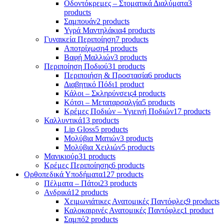
Οδοντόκρεμες – Στοματικά Διαλύματα
3
products
Σαμπουάν
2 products
Υγρά Μαντηλάκια
4 products
Γυναικεία Περιποίηση
7 products
Αποτρίχωση
4 products
Βαφή Μαλλιών
3 products
Περιποίηση Ποδιού
31 products
Περιποιήση & Προστασία
6 products
Διαβητικό Πόδι
1 product
Κάλοι – Σκληρύνσεις
4 products
Κότσι – Μεταταρσαλγία
5 products
Κρέμες Ποδιών – Υγιεινή Ποδιών
17 products
Καλλυντικά
13 products
Lip Gloss
5 products
Μολύβια Ματιών
3 products
Μολύβια Χειλιών
5 products
Μανικιούρ
31 products
Κρέμες Περιποίησης
6 products
Ορθοπεδικά Υποδήματα
127 products
Πέλματα – Πάτοι
23 products
Ανδρικά
12 products
Χειμωνιάτικες Ανατομικές Παντόφλες
9 products
Καλοκαιρινές Ανατομικές Παντόφλες
1 product
Σαμπό
2 products