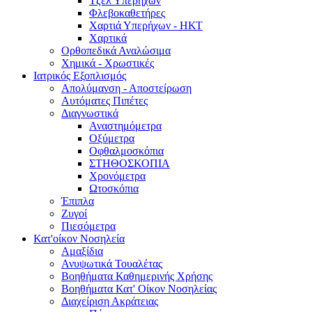
Τζελ Υπερήχων
Φλεβοκαθετήρες
Χαρτιά Υπερήχων - ΗΚΤ
Χαρτικά
Ορθοπεδικά Αναλώσιμα
Χημικά - Χρωστικές
Ιατρικός Εξοπλισμός
Απολύμανση - Αποστείρωση
Αυτόματες Πιπέτες
Διαγνωστικά
Αναστημόμετρα
Οξύμετρα
Οφθαλμοσκόπια
ΣΤΗΘΟΣΚΟΠΙΑ
Χρονόμετρα
Ωτοσκόπια
Έπιπλα
Ζυγοί
Πιεσόμετρα
Κατ'οίκον Νοσηλεία
Αμαξίδια
Ανυψωτικά Τουαλέτας
Βοηθήματα Καθημερινής Χρήσης
Βοηθήματα Κατ' Οίκον Νοσηλείας
Διαχείριση Ακράτειας