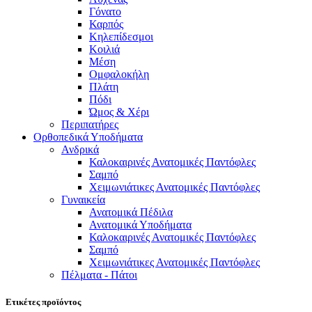
Γόνατο
Καρπός
Κηλεπίδεσμοι
Κοιλιά
Μέση
Ομφαλοκήλη
Πλάτη
Πόδι
Ώμος & Χέρι
Περιπατήρες
Ορθοπεδικά Υποδήματα
Ανδρικά
Καλοκαιρινές Ανατομικές Παντόφλες
Σαμπό
Χειμωνιάτικες Ανατομικές Παντόφλες
Γυναικεία
Ανατομικά Πέδιλα
Ανατομικά Υποδήματα
Καλοκαιρινές Ανατομικές Παντόφλες
Σαμπό
Χειμωνιάτικες Ανατομικές Παντόφλες
Πέλματα - Πάτοι
Ετικέτες προϊόντος