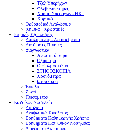
Τζελ Υπερήχων
Φλεβοκαθετήρες
Χαρτιά Υπερήχων - ΗΚΤ
Χαρτικά
Ορθοπεδικά Αναλώσιμα
Χημικά - Χρωστικές
Ιατρικός Εξοπλισμός
Απολύμανση - Αποστείρωση
Αυτόματες Πιπέτες
Διαγνωστικά
Αναστημόμετρα
Οξύμετρα
Οφθαλμοσκόπια
ΣΤΗΘΟΣΚΟΠΙΑ
Χρονόμετρα
Ωτοσκόπια
Έπιπλα
Ζυγοί
Πιεσόμετρα
Κατ'οίκον Νοσηλεία
Αμαξίδια
Ανυψωτικά Τουαλέτας
Βοηθήματα Καθημερινής Χρήσης
Βοηθήματα Κατ' Οίκον Νοσηλείας
Διαχείριση Ακράτειας