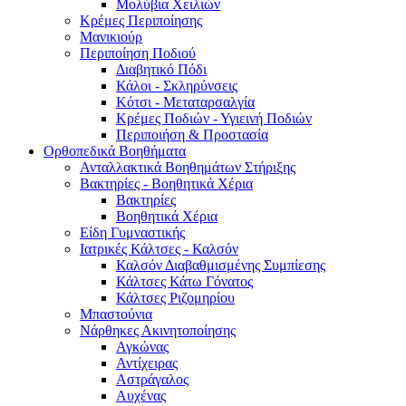
Μολύβια Χειλιών
Κρέμες Περιποίησης
Μανικιούρ
Περιποίηση Ποδιού
Διαβητικό Πόδι
Κάλοι - Σκληρύνσεις
Κότσι - Μεταταρσαλγία
Κρέμες Ποδιών - Υγιεινή Ποδιών
Περιποιήση & Προστασία
Ορθοπεδικά Βοηθήματα
Ανταλλακτικά Βοηθημάτων Στήριξης
Βακτηρίες - Βοηθητικά Χέρια
Βακτηρίες
Βοηθητικά Χέρια
Είδη Γυμναστικής
Ιατρικές Κάλτσες - Καλσόν
Καλσόν Διαβαθμισμένης Συμπίεσης
Κάλτσες Κάτω Γόνατος
Κάλτσες Ριζομηρίου
Μπαστούνια
Νάρθηκες Ακινητοποίησης
Αγκώνας
Αντίχειρας
Αστράγαλος
Αυχένας