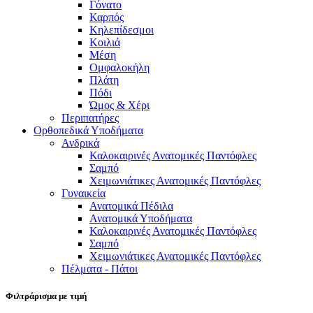
Γόνατο
Καρπός
Κηλεπίδεσμοι
Κοιλιά
Μέση
Ομφαλοκήλη
Πλάτη
Πόδι
Ώμος & Χέρι
Περιπατήρες
Ορθοπεδικά Υποδήματα
Ανδρικά
Καλοκαιρινές Ανατομικές Παντόφλες
Σαμπό
Χειμωνιάτικες Ανατομικές Παντόφλες
Γυναικεία
Ανατομικά Πέδιλα
Ανατομικά Υποδήματα
Καλοκαιρινές Ανατομικές Παντόφλες
Σαμπό
Χειμωνιάτικες Ανατομικές Παντόφλες
Πέλματα - Πάτοι
Φιλτράρισμα με τιμή