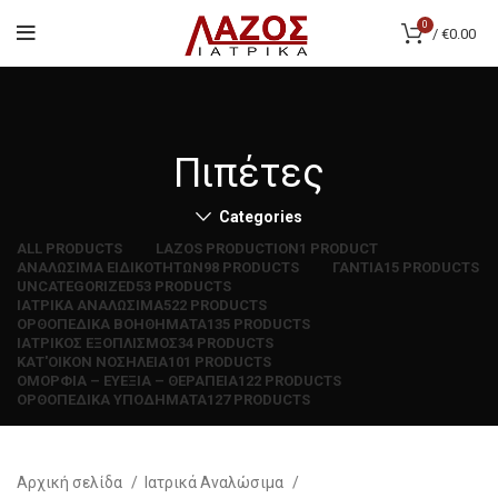
0
/
€
0.00
Πιπέτες
Categories
ALL
PRODUCTS
LAZOS PRODUCTION
1 PRODUCT
ΑΝΑΛΩΣΙΜΑ ΕΙΔΙΚΟΤΗΤΩΝ
98 PRODUCTS
ΓΑΝΤΙΑ
15 PRODUCTS
UNCATEGORIZED
53 PRODUCTS
ΙΑΤΡΙΚΑ ΑΝΑΛΩΣΙΜΑ
522 PRODUCTS
ΟΡΘΟΠΕΔΙΚΑ ΒΟΗΘΗΜΑΤΑ
135 PRODUCTS
ΙΑΤΡΙΚΟΣ ΕΞΟΠΛΙΣΜΟΣ
34 PRODUCTS
ΚΑΤ'ΟΙΚΟΝ ΝΟΣΗΛΕΙΑ
101 PRODUCTS
ΟΜΟΡΦΙΑ – ΕΥΕΞΙΑ – ΘΕΡΑΠΕΙΑ
122 PRODUCTS
ΟΡΘΟΠΕΔΙΚΑ ΥΠΟΔΗΜΑΤΑ
127 PRODUCTS
Αρχική σελίδα
Ιατρικά Αναλώσιμα