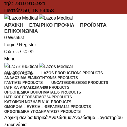
τηλ: 2310 915.921
Πεστών 50, ΤΚ 54453
ΑΡΧΙΚΉ
ΕΤΑΙΡΙΚΌ ΠΡΟΦΊΛ
ΠΡΟΪΌΝΤΑ
ΕΠΙΚΟΙΝΩΝΊΑ
0
Wishlist
Login / Register
Σωληνάρια
0
items
/
€
0.00
Menu
Categories
ALL
PRODUCTS
LAZOS PRODUCTION
0 PRODUCTS
0
items
/
€
0.00
ΑΝΑΛΏΣΙΜΑ ΕΙΔΙΚΟΤΉΤΩΝ
98 PRODUCTS
ΓΆΝΤΙΑ
15 PRODUCTS
UNCATEGORIZED
53 PRODUCTS
ΙΑΤΡΙΚΆ ΑΝΑΛΏΣΙΜΑ
498 PRODUCTS
ΟΡΘΟΠΕΔΙΚΆ ΒΟΗΘΉΜΑΤΑ
135 PRODUCTS
ΙΑΤΡΙΚΌΣ ΕΞΟΠΛΙΣΜΌΣ
34 PRODUCTS
ΚΑΤ'ΟΊΚΟΝ ΝΟΣΗΛΕΊΑ
101 PRODUCTS
ΟΜΟΡΦΙΆ – ΕΥΕΞΊΑ – ΘΕΡΑΠΕΊΑ
122 PRODUCTS
ΟΡΘΟΠΕΔΙΚΆ ΥΠΟΔΉΜΑΤΑ
127 PRODUCTS
Αρχική σελίδα
Ιατρικά Αναλώσιμα
Αναλώσιμα Εργαστηρίου
Σωληνάρια