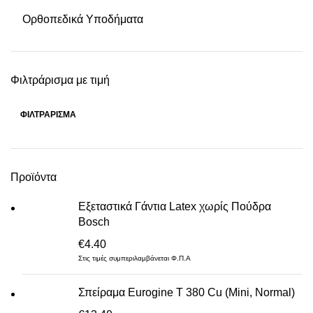
Ορθοπεδικά Υποδήματα
Φιλτράρισμα με τιμή
ΦΙΛΤΡΆΡΙΣΜΑ
Ελάχιστη
Μέγιστη
τιμή
τιμή
Προϊόντα
Εξεταστικά Γάντια Latex χωρίς Πούδρα
Bosch
€
4.40
Στις τιμές συμπεριλαμβάνεται Φ.Π.Α
Σπείραμα Eurogine Τ 380 Cu (Mini, Normal)