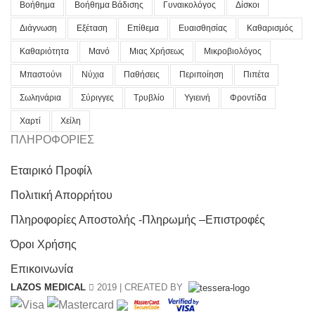
Βοήθημα
Βοήθημα Βάδισης
Γυναικολόγος
Δίσκοι
Διάγνωση
Εξέταση
Επίθεμα
Ευαισθησίας
Καθαρισμός
Καθαριότητα
Μανό
Μιας Χρήσεως
Μικροβιολόγος
Μπαστούνι
Νύχια
Παθήσεις
Περιποίηση
Πιπέτα
Σωληνάρια
Σύριγγες
Τρυβλίο
Υγιεινή
Φροντίδα
Χαρτί
Χείλη
ΠΛΗΡΟΦΟΡΙΕΣ
Εταιρικό Προφίλ
Πολιτική Απορρήτου
Πληροφορίες Αποστολής -Πληρωμής –Επιστροφές
Όροι Χρήσης
Επικοινωνία
LAZOS MEDICAL
2019 | CREATED BY