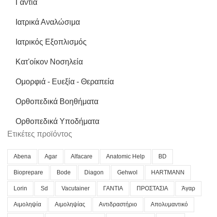
Γάντια
Ιατρικά Αναλώσιμα
Ιατρικός Εξοπλισμός
Κατ'οίκον Νοσηλεία
Ομορφιά - Ευεξία - Θεραπεία
Ορθοπεδικά Βοηθήματα
Ορθοπεδικά Υποδήματα
Ετικέτες προϊόντος
Abena
Agar
Alfacare
Anatomic Help
BD
Bioprepare
Bode
Diagon
Gehwol
HARTMANN
Lorin
Sd
Vacutainer
ΓΑΝΤΙΑ
ΠΡΟΣΤΑΣΙΑ
Άγαρ
Αιμοληψία
Αιμοληψίας
Αντιδραστήριο
Απολυμαντικό