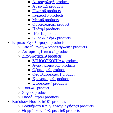
Αστράγαλος
6 products
Αυχένας
5 products
Γόνατο
6 products
Καρπός
10 products
Μέση
6 products
Ομφαλοκήλη
1 product
Πλάτη
4 products
Πόδι
19 products
Ώμος & Χέρι
5 products
Ιατρικός Εξοπλισμός
34 products
Απολύμανση – Αποστείρωση
2 products
Αυτόματες Πιπέτες
5 products
Διαγνωστικά
19 products
ΣΤΗΘΟΣΚΟΠΙΑ
4 products
Αναστημόμετρα
3 products
Οξύμετρα
2 products
Οφθαλμοσκόπια
1 product
Χρονόμετρα
2 products
Ωτοσκόπια
7 products
Έπιπλα
1 product
Ζυγοί
3 products
Πιεσόμετρα
4 products
Κατ'οίκον Νοσηλεία
101 products
Βοηθήματα Καθημερινής Χρήσης
8 products
Θερμή- Ψυχρή Θεραπεία
9 products