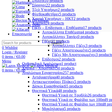
Στυλεοί
10 products
Σύριγγες
22 products
Τζελ Υπερήχων
2 products
Φλεβοκαθετήρες
5 products
Χαρτιά Υπερήχων – ΗΚΤ
2 products
Χαρτικά
24 products
Γάζες – Επίδεσμοι – Επιθέματα
17 products
Αυτοκόλλητα Επιθέματα
4 products
Επικοινωνία
Αυτοκόλλητες Ταινίες
0 products
Γάζες
11 products
Search
Αυτοκόλλητες Γάζες
3 products
0
Wishlist
Γάζες Αποστειρωμένες
5 products
Login / Register
Γάζες Μη Αποστειρωμένες
3 product
0
items
/
€
0.00
Επίδεσμοι
2 products
Menu
Ορθοπεδικά Αναλώσιμα
1 product
Χημικά – Χρωστικές
50 products
0
items
/
€
0.00
Αναλώσιμα Εργαστηρίου
257 products
Αντιδραστήρια
40 products
Αντικειμενοφόρες Πλάκες
5 products
Δίσκοι Ευαισθησίας
65 products
Θρεπτικά Υλικά
48 products
Θρεπτικά Υλικά σε Τρυβλίο
26 products
Θρεπτικά Υλικά σε Φιαλίδιο των 100ml
9 p
Θρεπτικά Υλικά σε Φιαλίδιο των 10ml
8 pr
Μυκόπλασμα
5 products