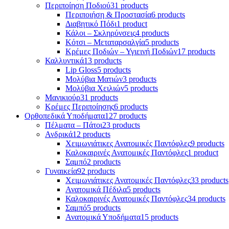
Περιποίηση Ποδιού
31 products
Περιποιήση & Προστασία
6 products
Διαβητικό Πόδι
1 product
Κάλοι – Σκληρύνσεις
4 products
Κότσι – Μεταταρσαλγία
5 products
Κρέμες Ποδιών – Υγιεινή Ποδιών
17 products
Καλλυντικά
13 products
Lip Gloss
5 products
Μολύβια Ματιών
3 products
Μολύβια Χειλιών
5 products
Μανικιούρ
31 products
Κρέμες Περιποίησης
6 products
Ορθοπεδικά Υποδήματα
127 products
Πέλματα – Πάτοι
23 products
Ανδρικά
12 products
Χειμωνιάτικες Ανατομικές Παντόφλες
9 products
Καλοκαιρινές Ανατομικές Παντόφλες
1 product
Σαμπό
2 products
Γυναικεία
92 products
Χειμωνιάτικες Ανατομικές Παντόφλες
33 products
Ανατομικά Πέδιλα
5 products
Καλοκαιρινές Ανατομικές Παντόφλες
34 products
Σαμπό
5 products
Ανατομικά Υποδήματα
15 products