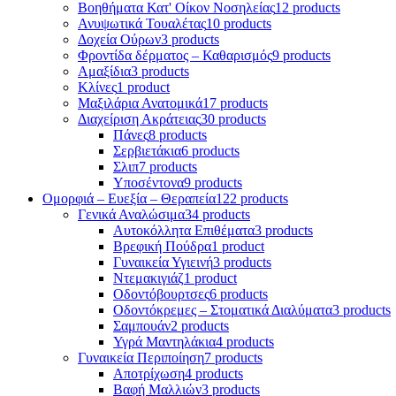
Βοηθήματα Κατ' Οίκον Νοσηλείας
12 products
Ανυψωτικά Τουαλέτας
10 products
Δοχεία Ούρων
3 products
Φροντίδα δέρματος – Καθαρισμός
9 products
Αμαξίδια
3 products
Κλίνες
1 product
Μαξιλάρια Ανατομικά
17 products
Διαχείριση Ακράτειας
30 products
Πάνες
8 products
Σερβιετάκια
6 products
Σλιπ
7 products
Υποσέντονα
9 products
Ομορφιά – Ευεξία – Θεραπεία
122 products
Γενικά Αναλώσιμα
34 products
Αυτοκόλλητα Επιθέματα
3 products
Βρεφική Πούδρα
1 product
Γυναικεία Υγιεινή
3 products
Ντεμακιγιάζ
1 product
Οδοντόβουρτσες
6 products
Οδοντόκρεμες – Στοματικά Διαλύματα
3 products
Σαμπουάν
2 products
Υγρά Μαντηλάκια
4 products
Γυναικεία Περιποίηση
7 products
Αποτρίχωση
4 products
Βαφή Μαλλιών
3 products