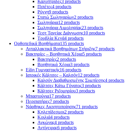
Καλυπτρίδες
3 products
Πιπέτες
4 products
Ρύγχη
9 products
Στατώ Σωληναρίων
2 products
Σωληνάρια
12 products
Σωληνάρια Αιμοληψίας
23 products
Τεστ Ταχείας Διάγνωσης
10 products
Τρυβλία Κενά
4 products
Ορθοπεδικά Βοηθήματα
135 products
Ανταλλακτικά Βοηθημάτων Στήριξης
7 products
Βακτηρίες – Βοηθητικά Χέρια
5 products
Βακτηρίες
2 products
Βοηθητικά Χέρια
3 products
Είδη Γυμναστικής
16 products
Ιατρικές Κάλτσες – Καλσόν
12 products
Καλσόν Διαβαθμισμένης Συμπίεσης
4 products
Κάλτσες Κάτω Γόνατος
3 products
Κάλτσες Ριζομηρίου
3 products
Μπαστούνια
17 products
Περιπατήρες
7 products
Νάρθηκες Ακινητοποίησης
71 products
Κηλεπίδεσμοι
2 products
Κοιλιά
4 products
Αγκώνας
4 products
Αντίχειρας
6 products