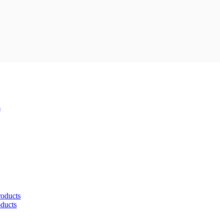
s
roducts
oducts