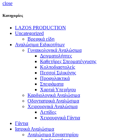
close
Κατηγορίες
LAZOS PRODUCTION
Uncategorized
Βρεφικά είδη
Αναλώσιμα Ειδικοτήτων
Γυναικολογικά Αναλώσιμα
Δειγματολήπτες
Καθετήρες Σπερματέγχυσης
Κολποδιαστολείς
Πεσσοί Σιλικόνης
Προφυλακτικά
Σπειράματα
Χαρτιά Υπερήχου
Καρδιολογικά Αναλώσιμα
Οδοντιατρικά Αναλώσιμα
Χειρουργικά Αναλώσιμα
Λεπίδες
Χειρουργικά Γάντια
Γάντια
Ιατρικά Αναλώσιμα
Αναλώσιμα Εργαστηρίου