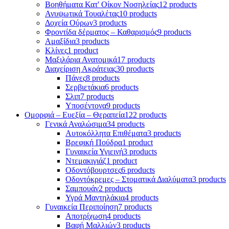
Βοηθήματα Κατ' Οίκον Νοσηλείας
12 products
Ανυψωτικά Τουαλέτας
10 products
Δοχεία Ούρων
3 products
Φροντίδα δέρματος – Καθαρισμός
9 products
Αμαξίδια
3 products
Κλίνες
1 product
Μαξιλάρια Ανατομικά
17 products
Διαχείριση Ακράτειας
30 products
Πάνες
8 products
Σερβιετάκια
6 products
Σλιπ
7 products
Υποσέντονα
9 products
Ομορφιά – Ευεξία – Θεραπεία
122 products
Γενικά Αναλώσιμα
34 products
Αυτοκόλλητα Επιθέματα
3 products
Βρεφική Πούδρα
1 product
Γυναικεία Υγιεινή
3 products
Ντεμακιγιάζ
1 product
Οδοντόβουρτσες
6 products
Οδοντόκρεμες – Στοματικά Διαλύματα
3 products
Σαμπουάν
2 products
Υγρά Μαντηλάκια
4 products
Γυναικεία Περιποίηση
7 products
Αποτρίχωση
4 products
Βαφή Μαλλιών
3 products