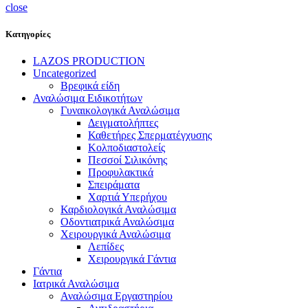
close
Κατηγορίες
LAZOS PRODUCTION
Uncategorized
Βρεφικά είδη
Αναλώσιμα Ειδικοτήτων
Γυναικολογικά Αναλώσιμα
Δειγματολήπτες
Καθετήρες Σπερματέγχυσης
Κολποδιαστολείς
Πεσσοί Σιλικόνης
Προφυλακτικά
Σπειράματα
Χαρτιά Υπερήχου
Καρδιολογικά Αναλώσιμα
Οδοντιατρικά Αναλώσιμα
Χειρουργικά Αναλώσιμα
Λεπίδες
Χειρουργικά Γάντια
Γάντια
Ιατρικά Αναλώσιμα
Αναλώσιμα Εργαστηρίου