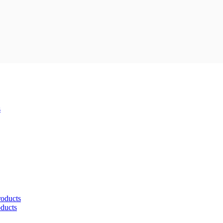
s
roducts
oducts