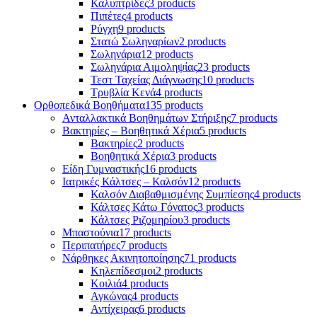
Καλυπτρίδες
3 products
Πιπέτες
4 products
Ρύγχη
9 products
Στατώ Σωληναρίων
2 products
Σωληνάρια
12 products
Σωληνάρια Αιμοληψίας
23 products
Τεστ Ταχείας Διάγνωσης
10 products
Τρυβλία Κενά
4 products
Ορθοπεδικά Βοηθήματα
135 products
Ανταλλακτικά Βοηθημάτων Στήριξης
7 products
Βακτηρίες – Βοηθητικά Χέρια
5 products
Βακτηρίες
2 products
Βοηθητικά Χέρια
3 products
Είδη Γυμναστικής
16 products
Ιατρικές Κάλτσες – Καλσόν
12 products
Καλσόν Διαβαθμισμένης Συμπίεσης
4 products
Κάλτσες Κάτω Γόνατος
3 products
Κάλτσες Ριζομηρίου
3 products
Μπαστούνια
17 products
Περιπατήρες
7 products
Νάρθηκες Ακινητοποίησης
71 products
Κηλεπίδεσμοι
2 products
Κοιλιά
4 products
Αγκώνας
4 products
Αντίχειρας
6 products