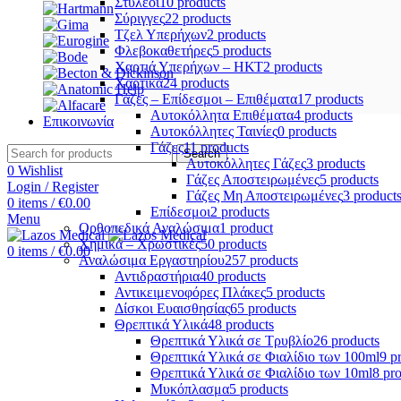
Στυλεοί
10 products
Σύριγγες
22 products
Τζελ Υπερήχων
2 products
Φλεβοκαθετήρες
5 products
Χαρτιά Υπερήχων – ΗΚΤ
2 products
Χαρτικά
24 products
Γάζες – Επίδεσμοι – Επιθέματα
17 products
Αυτοκόλλητα Επιθέματα
4 products
Επικοινωνία
Αυτοκόλλητες Ταινίες
0 products
Γάζες
11 products
Search
Αυτοκόλλητες Γάζες
3 products
0
Wishlist
Γάζες Αποστειρωμένες
5 products
Login / Register
Γάζες Μη Αποστειρωμένες
3 product
0
items
/
€
0.00
Επίδεσμοι
2 products
Menu
Ορθοπεδικά Αναλώσιμα
1 product
Χημικά – Χρωστικές
50 products
0
items
/
€
0.00
Αναλώσιμα Εργαστηρίου
257 products
Αντιδραστήρια
40 products
Αντικειμενοφόρες Πλάκες
5 products
Δίσκοι Ευαισθησίας
65 products
Θρεπτικά Υλικά
48 products
Θρεπτικά Υλικά σε Τρυβλίο
26 products
Θρεπτικά Υλικά σε Φιαλίδιο των 100ml
9 p
Θρεπτικά Υλικά σε Φιαλίδιο των 10ml
8 pr
Μυκόπλασμα
5 products