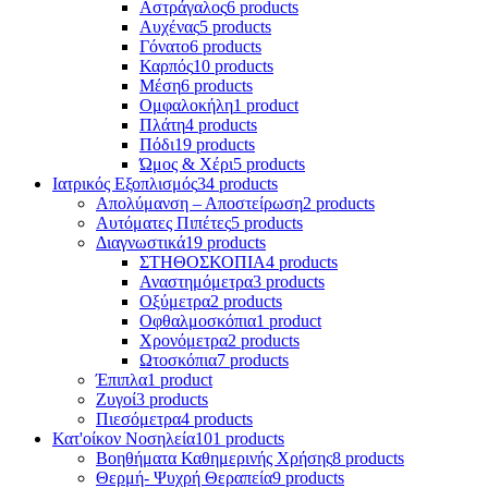
Αστράγαλος
6 products
Αυχένας
5 products
Γόνατο
6 products
Καρπός
10 products
Μέση
6 products
Ομφαλοκήλη
1 product
Πλάτη
4 products
Πόδι
19 products
Ώμος & Χέρι
5 products
Ιατρικός Εξοπλισμός
34 products
Απολύμανση – Αποστείρωση
2 products
Αυτόματες Πιπέτες
5 products
Διαγνωστικά
19 products
ΣΤΗΘΟΣΚΟΠΙΑ
4 products
Αναστημόμετρα
3 products
Οξύμετρα
2 products
Οφθαλμοσκόπια
1 product
Χρονόμετρα
2 products
Ωτοσκόπια
7 products
Έπιπλα
1 product
Ζυγοί
3 products
Πιεσόμετρα
4 products
Κατ'οίκον Νοσηλεία
101 products
Βοηθήματα Καθημερινής Χρήσης
8 products
Θερμή- Ψυχρή Θεραπεία
9 products