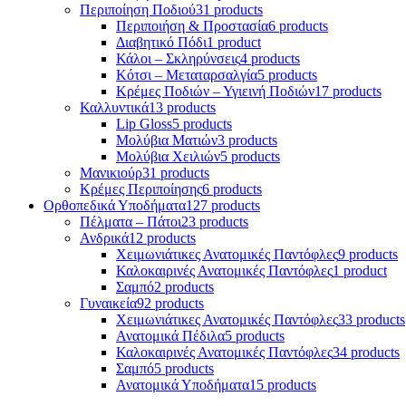
Περιποίηση Ποδιού
31 products
Περιποιήση & Προστασία
6 products
Διαβητικό Πόδι
1 product
Κάλοι – Σκληρύνσεις
4 products
Κότσι – Μεταταρσαλγία
5 products
Κρέμες Ποδιών – Υγιεινή Ποδιών
17 products
Καλλυντικά
13 products
Lip Gloss
5 products
Μολύβια Ματιών
3 products
Μολύβια Χειλιών
5 products
Μανικιούρ
31 products
Κρέμες Περιποίησης
6 products
Ορθοπεδικά Υποδήματα
127 products
Πέλματα – Πάτοι
23 products
Ανδρικά
12 products
Χειμωνιάτικες Ανατομικές Παντόφλες
9 products
Καλοκαιρινές Ανατομικές Παντόφλες
1 product
Σαμπό
2 products
Γυναικεία
92 products
Χειμωνιάτικες Ανατομικές Παντόφλες
33 products
Ανατομικά Πέδιλα
5 products
Καλοκαιρινές Ανατομικές Παντόφλες
34 products
Σαμπό
5 products
Ανατομικά Υποδήματα
15 products