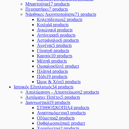
Μπαστούνια
17 products
Περιπατήρες
7 products
Νάρθηκες Ακινητοποίησης
71 products
Κηλεπίδεσμοι
2 products
Κοιλιά
4 products
Αγκώνας
4 products
Αντίχειρας
6 products
Αστράγαλος
6 products
Αυχένας
5 products
Γόνατο
6 products
Καρπός
10 products
Μέση
6 products
Ομφαλοκήλη
1 product
Πλάτη
4 products
Πόδι
19 products
Ώμος & Χέρι
5 products
Ιατρικός Εξοπλισμός
34 products
Απολύμανση – Αποστείρωση
2 products
Αυτόματες Πιπέτες
5 products
Διαγνωστικά
19 products
ΣΤΗΘΟΣΚΟΠΙΑ
4 products
Αναστημόμετρα
3 products
Οξύμετρα
2 products
Οφθαλμοσκόπια
1 product
Χρονόμετρα
2 products