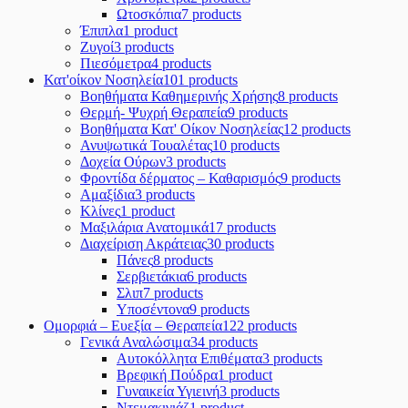
Ωτοσκόπια
7 products
Έπιπλα
1 product
Ζυγοί
3 products
Πιεσόμετρα
4 products
Κατ'οίκον Νοσηλεία
101 products
Βοηθήματα Καθημερινής Χρήσης
8 products
Θερμή- Ψυχρή Θεραπεία
9 products
Βοηθήματα Κατ' Οίκον Νοσηλείας
12 products
Ανυψωτικά Τουαλέτας
10 products
Δοχεία Ούρων
3 products
Φροντίδα δέρματος – Καθαρισμός
9 products
Αμαξίδια
3 products
Κλίνες
1 product
Μαξιλάρια Ανατομικά
17 products
Διαχείριση Ακράτειας
30 products
Πάνες
8 products
Σερβιετάκια
6 products
Σλιπ
7 products
Υποσέντονα
9 products
Ομορφιά – Ευεξία – Θεραπεία
122 products
Γενικά Αναλώσιμα
34 products
Αυτοκόλλητα Επιθέματα
3 products
Βρεφική Πούδρα
1 product
Γυναικεία Υγιεινή
3 products
Ντεμακιγιάζ
1 product