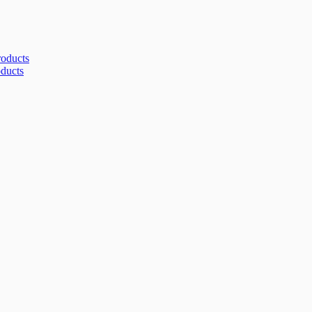
roducts
oducts