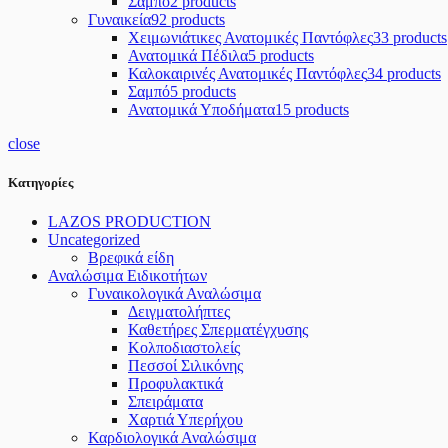
Σαμπό
2 products
Γυναικεία
92 products
Χειμωνιάτικες Ανατομικές Παντόφλες
33 products
Ανατομικά Πέδιλα
5 products
Καλοκαιρινές Ανατομικές Παντόφλες
34 products
Σαμπό
5 products
Ανατομικά Υποδήματα
15 products
close
Κατηγορίες
LAZOS PRODUCTION
Uncategorized
Βρεφικά είδη
Αναλώσιμα Ειδικοτήτων
Γυναικολογικά Αναλώσιμα
Δειγματολήπτες
Καθετήρες Σπερματέγχυσης
Κολποδιαστολείς
Πεσσοί Σιλικόνης
Προφυλακτικά
Σπειράματα
Χαρτιά Υπερήχου
Καρδιολογικά Αναλώσιμα