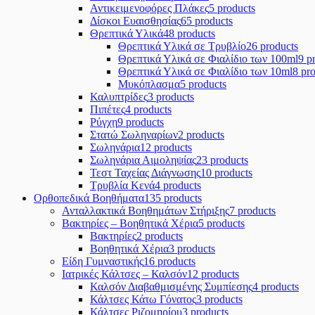
Αντικειμενοφόρες Πλάκες
5 products
Δίσκοι Ευαισθησίας
65 products
Θρεπτικά Υλικά
48 products
Θρεπτικά Υλικά σε Τρυβλίο
26 products
Θρεπτικά Υλικά σε Φιαλίδιο των 100ml
9 p
Θρεπτικά Υλικά σε Φιαλίδιο των 10ml
8 pr
Μυκόπλασμα
5 products
Καλυπτρίδες
3 products
Πιπέτες
4 products
Ρύγχη
9 products
Στατώ Σωληναρίων
2 products
Σωληνάρια
12 products
Σωληνάρια Αιμοληψίας
23 products
Τεστ Ταχείας Διάγνωσης
10 products
Τρυβλία Κενά
4 products
Ορθοπεδικά Βοηθήματα
135 products
Ανταλλακτικά Βοηθημάτων Στήριξης
7 products
Βακτηρίες – Βοηθητικά Χέρια
5 products
Βακτηρίες
2 products
Βοηθητικά Χέρια
3 products
Είδη Γυμναστικής
16 products
Ιατρικές Κάλτσες – Καλσόν
12 products
Καλσόν Διαβαθμισμένης Συμπίεσης
4 products
Κάλτσες Κάτω Γόνατος
3 products
Κάλτσες Ριζομηρίου
3 products