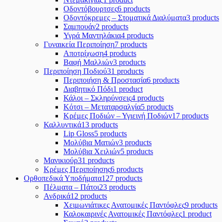
Οδοντόβουρτσες
6 products
Οδοντόκρεμες – Στοματικά Διαλύματα
3 products
Σαμπουάν
2 products
Υγρά Μαντηλάκια
4 products
Γυναικεία Περιποίηση
7 products
Αποτρίχωση
4 products
Βαφή Μαλλιών
3 products
Περιποίηση Ποδιού
31 products
Περιποιήση & Προστασία
6 products
Διαβητικό Πόδι
1 product
Κάλοι – Σκληρύνσεις
4 products
Κότσι – Μεταταρσαλγία
5 products
Κρέμες Ποδιών – Υγιεινή Ποδιών
17 products
Καλλυντικά
13 products
Lip Gloss
5 products
Μολύβια Ματιών
3 products
Μολύβια Χειλιών
5 products
Μανικιούρ
31 products
Κρέμες Περιποίησης
6 products
Ορθοπεδικά Υποδήματα
127 products
Πέλματα – Πάτοι
23 products
Ανδρικά
12 products
Χειμωνιάτικες Ανατομικές Παντόφλες
9 products
Καλοκαιρινές Ανατομικές Παντόφλες
1 product