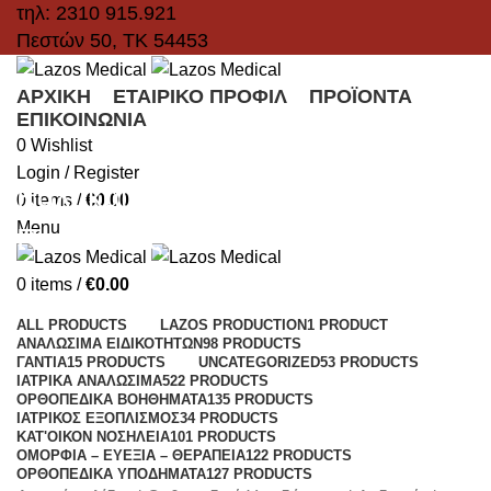
τηλ: 2310 915.921
Πεστών 50, ΤΚ 54453
ΑΡΧΙΚΉ
ΕΤΑΙΡΙΚΌ ΠΡΟΦΊΛ
ΠΡΟΪΌΝΤΑ
ΕΠΙΚΟΙΝΩΝΊΑ
0
Wishlist
Login / Register
Καλοκαιρινές Ανατομικές
0
items
/
€
0.00
Menu
Παντόφλες
0
items
/
€
0.00
Categories
ALL
PRODUCTS
LAZOS PRODUCTION
1 PRODUCT
ΑΝΑΛΏΣΙΜΑ ΕΙΔΙΚΟΤΉΤΩΝ
98 PRODUCTS
ΓΆΝΤΙΑ
15 PRODUCTS
UNCATEGORIZED
53 PRODUCTS
ΙΑΤΡΙΚΆ ΑΝΑΛΏΣΙΜΑ
522 PRODUCTS
ΟΡΘΟΠΕΔΙΚΆ ΒΟΗΘΉΜΑΤΑ
135 PRODUCTS
ΙΑΤΡΙΚΌΣ ΕΞΟΠΛΙΣΜΌΣ
34 PRODUCTS
ΚΑΤ'ΟΊΚΟΝ ΝΟΣΗΛΕΊΑ
101 PRODUCTS
ΟΜΟΡΦΙΆ – ΕΥΕΞΊΑ – ΘΕΡΑΠΕΊΑ
122 PRODUCTS
ΟΡΘΟΠΕΔΙΚΆ ΥΠΟΔΉΜΑΤΑ
127 PRODUCTS