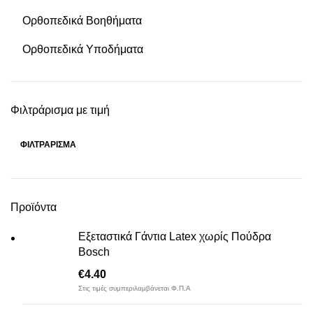
Ορθοπεδικά Βοηθήματα
Ορθοπεδικά Υποδήματα
Φιλτράρισμα με τιμή
ΦΙΛΤΡΆΡΙΣΜΑ
Ελάχιστη
Μέγιστη
τιμή
τιμή
Προϊόντα
Εξεταστικά Γάντια Latex χωρίς Πούδρα
Bosch
€
4.40
Στις τιμές συμπεριλαμβάνεται Φ.Π.Α