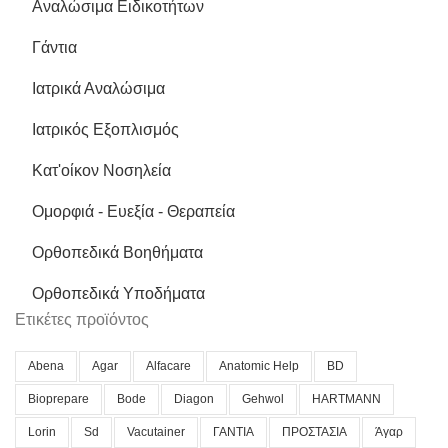
Αναλώσιμα Ειδικοτήτων
Γάντια
Ιατρικά Αναλώσιμα
Ιατρικός Εξοπλισμός
Κατ'οίκον Νοσηλεία
Ομορφιά - Ευεξία - Θεραπεία
Ορθοπεδικά Βοηθήματα
Ορθοπεδικά Υποδήματα
Ετικέτες προϊόντος
Abena
Agar
Alfacare
Anatomic Help
BD
Bioprepare
Bode
Diagon
Gehwol
HARTMANN
Lorin
Sd
Vacutainer
ΓΑΝΤΙΑ
ΠΡΟΣΤΑΣΙΑ
Άγαρ