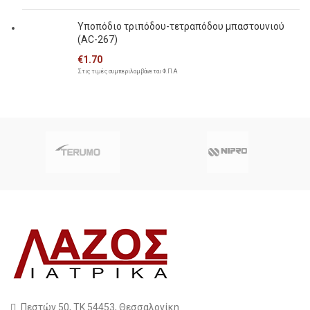
Υποπόδιο τριπόδου-τετραπόδου μπαστουνιού
(AC-267)
€
1.70
Στις τιμές συμπεριλαμβάνεται Φ.Π.Α
Πεστών 50, ΤΚ 54453, Θεσσαλονίκη