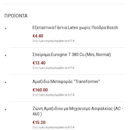
τιμή
τιμή
ΠΡΟΪΟΝΤΑ
Εξεταστικά Γάντια Latex χωρίς Πούδρα Bosch
€
4.40
Στις τιμές συμπεριλαμβάνεται Φ.Π.Α
Σπείραμα Eurogine Τ 380 Cu (Mini, Normal)
€
13.40
Στις τιμές συμπεριλαμβάνεται Φ.Π.Α
Αμαξίδιο Μεταφοράς "Transformer"
€
160.00
Στις τιμές συμπεριλαμβάνεται Φ.Π.Α
Ζώνη Αμαξιδίου με Μηχανισμό Ασφαλείας (AC -
460 )
€
15.20
Στις τιμές συμπεριλαμβάνεται Φ.Π.Α