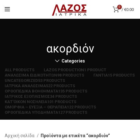
0
/
€
0.00
ακορδιόν
Categories
ALL
PRODUCTS
LAZOS PRODUCTION
1 PRODUCT
ΑΝΑΛΩΣΙΜΑ ΕΙΔΙΚΟΤΗΤΩΝ
98 PRODUCTS
ΓΑΝΤΙΑ
15 PRODUCTS
UNCATEGORIZED
53 PRODUCTS
ΙΑΤΡΙΚΑ ΑΝΑΛΩΣΙΜΑ
522 PRODUCTS
ΟΡΘΟΠΕΔΙΚΑ ΒΟΗΘΗΜΑΤΑ
135 PRODUCTS
ΙΑΤΡΙΚΟΣ ΕΞΟΠΛΙΣΜΟΣ
34 PRODUCTS
ΚΑΤ'ΟΙΚΟΝ ΝΟΣΗΛΕΙΑ
101 PRODUCTS
ΟΜΟΡΦΙΑ – ΕΥΕΞΙΑ – ΘΕΡΑΠΕΙΑ
122 PRODUCTS
ΟΡΘΟΠΕΔΙΚΑ ΥΠΟΔΗΜΑΤΑ
127 PRODUCTS
Αρχική σελίδα
Προϊόντα με ετικέτα “ακορδιόν”