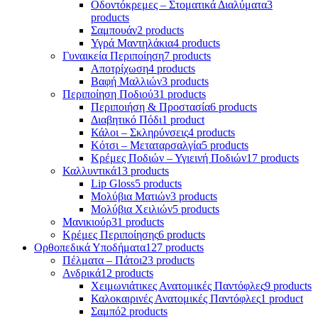
Οδοντόκρεμες – Στοματικά Διαλύματα
3
products
Σαμπουάν
2 products
Υγρά Μαντηλάκια
4 products
Γυναικεία Περιποίηση
7 products
Αποτρίχωση
4 products
Βαφή Μαλλιών
3 products
Περιποίηση Ποδιού
31 products
Περιποιήση & Προστασία
6 products
Διαβητικό Πόδι
1 product
Κάλοι – Σκληρύνσεις
4 products
Κότσι – Μεταταρσαλγία
5 products
Κρέμες Ποδιών – Υγιεινή Ποδιών
17 products
Καλλυντικά
13 products
Lip Gloss
5 products
Μολύβια Ματιών
3 products
Μολύβια Χειλιών
5 products
Μανικιούρ
31 products
Κρέμες Περιποίησης
6 products
Ορθοπεδικά Υποδήματα
127 products
Πέλματα – Πάτοι
23 products
Ανδρικά
12 products
Χειμωνιάτικες Ανατομικές Παντόφλες
9 products
Καλοκαιρινές Ανατομικές Παντόφλες
1 product
Σαμπό
2 products