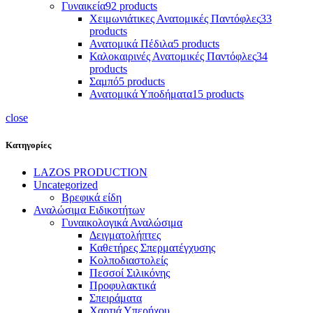
Γυναικεία
92 products
Χειμωνιάτικες Ανατομικές Παντόφλες
33
products
Ανατομικά Πέδιλα
5 products
Καλοκαιρινές Ανατομικές Παντόφλες
34
products
Σαμπό
5 products
Ανατομικά Υποδήματα
15 products
close
Κατηγορίες
LAZOS PRODUCTION
Uncategorized
Βρεφικά είδη
Αναλώσιμα Ειδικοτήτων
Γυναικολογικά Αναλώσιμα
Δειγματολήπτες
Καθετήρες Σπερματέγχυσης
Κολποδιαστολείς
Πεσσοί Σιλικόνης
Προφυλακτικά
Σπειράματα
Χαρτιά Υπερήχου