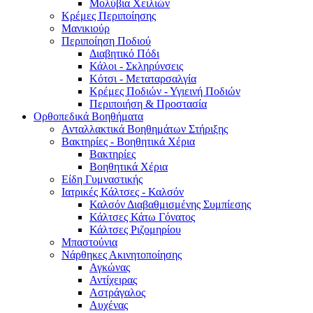
Μολύβια Χειλιών
Κρέμες Περιποίησης
Μανικιούρ
Περιποίηση Ποδιού
Διαβητικό Πόδι
Κάλοι - Σκληρύνσεις
Κότσι - Μεταταρσαλγία
Κρέμες Ποδιών - Υγιεινή Ποδιών
Περιποιήση & Προστασία
Ορθοπεδικά Βοηθήματα
Ανταλλακτικά Βοηθημάτων Στήριξης
Βακτηρίες - Βοηθητικά Χέρια
Βακτηρίες
Βοηθητικά Χέρια
Είδη Γυμναστικής
Ιατρικές Κάλτσες - Καλσόν
Καλσόν Διαβαθμισμένης Συμπίεσης
Κάλτσες Κάτω Γόνατος
Κάλτσες Ριζομηρίου
Μπαστούνια
Νάρθηκες Ακινητοποίησης
Αγκώνας
Αντίχειρας
Αστράγαλος
Αυχένας