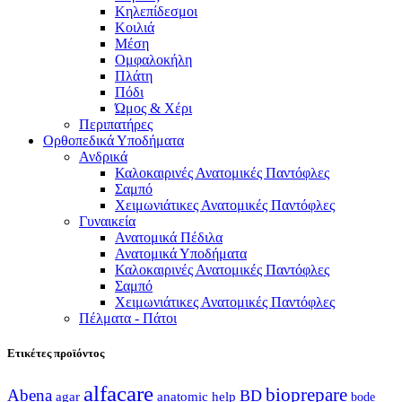
Κηλεπίδεσμοι
Κοιλιά
Μέση
Ομφαλοκήλη
Πλάτη
Πόδι
Ώμος & Χέρι
Περιπατήρες
Ορθοπεδικά Υποδήματα
Ανδρικά
Καλοκαιρινές Ανατομικές Παντόφλες
Σαμπό
Χειμωνιάτικες Ανατομικές Παντόφλες
Γυναικεία
Ανατομικά Πέδιλα
Ανατομικά Υποδήματα
Καλοκαιρινές Ανατομικές Παντόφλες
Σαμπό
Χειμωνιάτικες Ανατομικές Παντόφλες
Πέλματα - Πάτοι
Ετικέτες προϊόντος
alfacare
bioprepare
Abena
BD
agar
anatomic help
bode