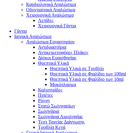
Καρδιολογικά Αναλώσιμα
Οδοντιατρικά Αναλώσιμα
Χειρουργικά Αναλώσιμα
Λεπίδες
Χειρουργικά Γάντια
Γάντια
Ιατρικά Αναλώσιμα
Αναλώσιμα Εργαστηρίου
Αντιδραστήρια
Αντικειμενοφόρες Πλάκες
Δίσκοι Ευαισθησίας
Θρεπτικά Υλικά
Θρεπτικά Υλικά σε Τρυβλίο
Θρεπτικά Υλικά σε Φιαλίδιο των 100ml
Θρεπτικά Υλικά σε Φιαλίδιο των 10ml
Μυκόπλασμα
Καλυπτρίδες
Πιπέτες
Ρύγχη
Στατώ Σωληναρίων
Σωληνάρια
Σωληνάρια Αιμοληψίας
Τεστ Ταχείας Διάγνωσης
Τρυβλία Κενά
Γενικά Ιατρικά Αναλώσιμα