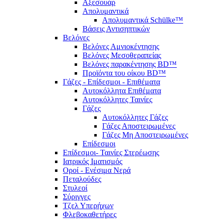
Αξεσουάρ
Απολυμαντικά
Απολυμαντικά Schülke™
Βάσεις Αντισηπτικών
Βελόνες
Βελόνες Αμνιοκέντησης
Βελόνες Μεσοθεραπείας
Βελόνες παρακέντησης BD™
Προϊόντα του οίκου BD™
Γάζες - Επίδεσμοι - Επιθέματα
Αυτοκόλλητα Επιθέματα
Αυτοκόλλητες Ταινίες
Γάζες
Αυτοκόλλητες Γάζες
Γάζες Αποστειρωμένες
Γάζες Μη Αποστειρωμένες
Επίδεσμοι
Επίδεσμοι- Ταινίες Στερέωσης
Ιατρικός Ιματισμός
Οροί - Ενέσιμα Νερά
Πεταλούδες
Στυλεοί
Σύριγγες
Τζελ Υπερήχων
Φλεβοκαθετήρες