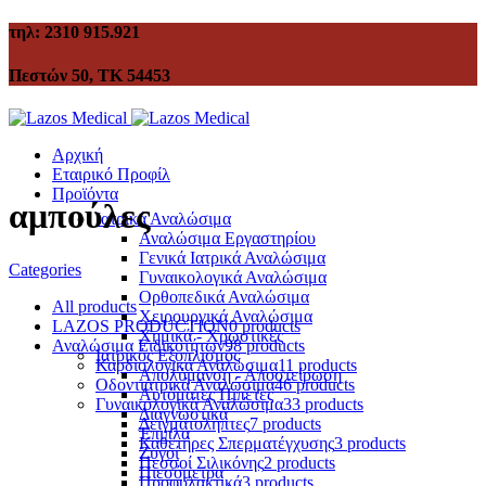
τηλ: 2310 915.921
Πεστών 50, ΤΚ 54453
Αρχική
Εταιρικό Προφίλ
Προϊόντα
αμπούλες
Ιατρικά Αναλώσιμα
Αναλώσιμα Εργαστηρίου
Γενικά Ιατρικά Αναλώσιμα
Categories
Γυναικολογικά Αναλώσιμα
Ορθοπεδικά Αναλώσιμα
All
products
Χειρουργικά Αναλώσιμα
LAZOS PRODUCTION
0 products
Χημικά - Χρωστικές
Αναλώσιμα Ειδικοτήτων
98 products
Ιατρικός Εξοπλισμός
Καρδιολογικά Αναλώσιμα
11 products
Απολύμανση - Αποστείρωση
Οδοντιατρικά Αναλώσιμα
46 products
Αυτόματες Πιπέτες
Γυναικολογικά Αναλώσιμα
33 products
Διαγνωστικά
Δειγματολήπτες
7 products
Έπιπλα
Καθετήρες Σπερματέγχυσης
3 products
Ζυγοί
Πεσσοί Σιλικόνης
2 products
Πιεσόμετρα
Προφυλακτικά
3 products