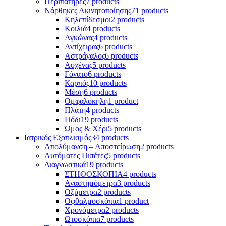
Περιπατήρες
7 products
Νάρθηκες Ακινητοποίησης
71 products
Κηλεπίδεσμοι
2 products
Κοιλιά
4 products
Αγκώνας
4 products
Αντίχειρας
6 products
Αστράγαλος
6 products
Αυχένας
5 products
Γόνατο
6 products
Καρπός
10 products
Μέση
6 products
Ομφαλοκήλη
1 product
Πλάτη
4 products
Πόδι
19 products
Ώμος & Χέρι
5 products
Ιατρικός Εξοπλισμός
34 products
Απολύμανση – Αποστείρωση
2 products
Αυτόματες Πιπέτες
5 products
Διαγνωστικά
19 products
ΣΤΗΘΟΣΚΟΠΙΑ
4 products
Αναστημόμετρα
3 products
Οξύμετρα
2 products
Οφθαλμοσκόπια
1 product
Χρονόμετρα
2 products
Ωτοσκόπια
7 products