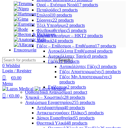
Οροί – Ενέσιμα Νερά
17 products
Πεταλούδες
3 products
Στυλεοί
10 products
Σύριγγες
22 products
Τζελ Υπερήχων
2 products
Φλεβοκαθετήρες
5 products
Χαρτιά Υπερήχων – ΗΚΤ
2 products
Χαρτικά
24 products
Γάζες – Επίδεσμοι – Επιθέματα
17 products
Επικοινωνία
Αυτοκόλλητα Επιθέματα
4 products
Αυτοκόλλητες Ταινίες
0 products
Search
Γάζες
11 products
0
Wishlist
Αυτοκόλλητες Γάζες
3 products
Login / Register
Γάζες Αποστειρωμένες
5 products
Γάζες Μη Αποστειρωμένες
3
€
0.00
products
Menu
Επίδεσμοι
2 products
Ορθοπεδικά Αναλώσιμα
1 product
/
€
0.00
Χημικά – Χρωστικές
28 products
Αναλώσιμα Εργαστηρίου
255 products
Αντιδραστήρια
40 products
Αντικειμενοφόρες Πλάκες
5 products
Δίσκοι Ευαισθησίας
65 products
Θρεπτικά Υλικά
48 products