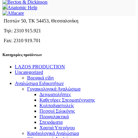
Πεστών 50, ΤΚ 54453, Θεσσαλονίκη
Τηλ: 2310 915.921
Fax: 2310 919.701
Κατηγορίες προϊόντων
LAZOS PRODUCTION
Uncategorized
Βρεφικά είδη
Αναλώσιμα Ειδικοτήτων
Γυναικολογικά Αναλώσιμα
Δειγματολήπτες
Καθετήρες Σπερματέγχυσης
Κολποδιαστολείς
Πεσσοί Σιλικόνης
Προφυλακτικά
Σπειράματα
Χαρτιά Υπερήχου
Καρδιολογικά Αναλώσιμα