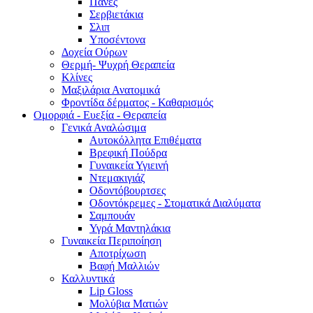
Πάνες
Σερβιετάκια
Σλιπ
Υποσέντονα
Δοχεία Ούρων
Θερμή- Ψυχρή Θεραπεία
Κλίνες
Μαξιλάρια Ανατομικά
Φροντίδα δέρματος - Καθαρισμός
Ομορφιά - Ευεξία - Θεραπεία
Γενικά Αναλώσιμα
Αυτοκόλλητα Επιθέματα
Βρεφική Πούδρα
Γυναικεία Υγιεινή
Ντεμακιγιάζ
Οδοντόβουρτσες
Οδοντόκρεμες - Στοματικά Διαλύματα
Σαμπουάν
Υγρά Μαντηλάκια
Γυναικεία Περιποίηση
Αποτρίχωση
Βαφή Μαλλιών
Καλλυντικά
Lip Gloss
Μολύβια Ματιών