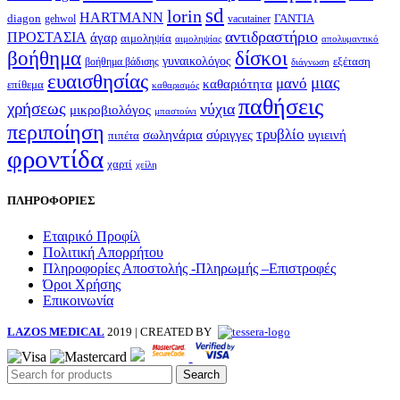
sd
lorin
HARTMANN
diagon
ΓΑΝΤΙΑ
gehwol
vacutainer
αντιδραστήριο
ΠΡΟΣΤΑΣΙΑ
άγαρ
αιμοληψία
απολυμαντικό
αιμοληψίας
βοήθημα
δίσκοι
γυναικολόγος
εξέταση
βοήθημα βάδισης
διάγνωση
ευαισθησίας
μιας
μανό
καθαριότητα
επίθεμα
καθαρισμός
παθήσεις
χρήσεως
νύχια
μικροβιολόγος
μπαστούνι
περιποίηση
τρυβλίο
σωληνάρια
σύριγγες
υγιεινή
πιπέτα
φροντίδα
χαρτί
χείλη
ΠΛΗΡΟΦΟΡΙΕΣ
Εταιρικό Προφίλ
Πολιτική Απορρήτου
Πληροφορίες Αποστολής -Πληρωμής –Επιστροφές
Όροι Χρήσης
Επικοινωνία
LAZOS MEDICAL
2019 | CREATED BY
Search