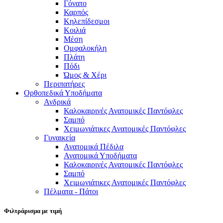
Γόνατο
Καρπός
Κηλεπίδεσμοι
Κοιλιά
Μέση
Ομφαλοκήλη
Πλάτη
Πόδι
Ώμος & Χέρι
Περιπατήρες
Ορθοπεδικά Υποδήματα
Ανδρικά
Καλοκαιρινές Ανατομικές Παντόφλες
Σαμπό
Χειμωνιάτικες Ανατομικές Παντόφλες
Γυναικεία
Ανατομικά Πέδιλα
Ανατομικά Υποδήματα
Καλοκαιρινές Ανατομικές Παντόφλες
Σαμπό
Χειμωνιάτικες Ανατομικές Παντόφλες
Πέλματα - Πάτοι
Φιλτράρισμα με τιμή