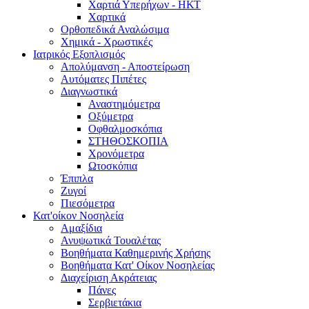
Χαρτιά Υπερήχων - ΗΚΤ
Χαρτικά
Ορθοπεδικά Αναλώσιμα
Χημικά - Χρωστικές
Ιατρικός Εξοπλισμός
Απολύμανση - Αποστείρωση
Αυτόματες Πιπέτες
Διαγνωστικά
Αναστημόμετρα
Οξύμετρα
Οφθαλμοσκόπια
ΣΤΗΘΟΣΚΟΠΙΑ
Χρονόμετρα
Ωτοσκόπια
Έπιπλα
Ζυγοί
Πιεσόμετρα
Κατ'οίκον Νοσηλεία
Αμαξίδια
Ανυψωτικά Τουαλέτας
Βοηθήματα Καθημερινής Χρήσης
Βοηθήματα Κατ' Οίκον Νοσηλείας
Διαχείριση Ακράτειας
Πάνες
Σερβιετάκια