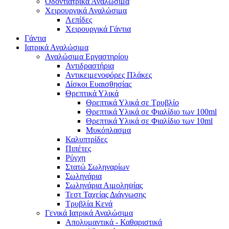
Οδοντιατρικά Αναλώσιμα
Χειρουργικά Αναλώσιμα
Λεπίδες
Χειρουργικά Γάντια
Γάντια
Ιατρικά Αναλώσιμα
Αναλώσιμα Εργαστηρίου
Αντιδραστήρια
Αντικειμενοφόρες Πλάκες
Δίσκοι Ευαισθησίας
Θρεπτικά Υλικά
Θρεπτικά Υλικά σε Τρυβλίο
Θρεπτικά Υλικά σε Φιαλίδιο των 100ml
Θρεπτικά Υλικά σε Φιαλίδιο των 10ml
Μυκόπλασμα
Καλυπτρίδες
Πιπέτες
Ρύγχη
Στατώ Σωληναρίων
Σωληνάρια
Σωληνάρια Αιμοληψίας
Τεστ Ταχείας Διάγνωσης
Τρυβλία Κενά
Γενικά Ιατρικά Αναλώσιμα
Απολυμαντικά - Καθαριστικά