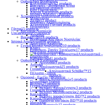
Ορθοπεδικά Βοηθήματα
Κολποδιαστολείς
2 products
Βακτηρίες - Βοηθητικά Χέρια
Σπειράματα
4 products
Είδη Γυμναστικής
Χαρτιά Υπερήχου
6 products
Ιατρικές Κάλτσες - Καλσόν
Χειρουργικά Αναλώσιμα
8 products
Μπαστούνια
Λεπίδες
1 product
Νάρθηκες Ακινητοποίησης
Χειρουργικά Γάντια
4 products
Περιπατήρες
Γάντια
15 products
Κατ'οίκον Νοσηλεία
Uncategorized
53 products
Αμαξίδια
Βρεφικά είδη
14 products
Βοηθήματα Κατ'οίκον Νοσηλείας
Ιατρικά Αναλώσιμα
498 products
Διαχείριση Ακράτειας
Γενικά Ιατρικά Αναλώσιμα
210 products
Κλίνες
Επίδεσμοι- Ταινίες Στερέωσης
17 products
Μαξιλάρια Ανατομικά
Απολυμαντικά –
Πιεσόμετρα
Καθαριστικά
41 products
Ορθοπεδικά Υποδήματα
Αξεσουάρ
3 products
Ανδρικά
Απολυμαντικά
25 products
Γυναικεία
Απολυμαντικά Schülke™
15
Πέλματα - Πάτοι
products
Ομορφιά - Ευεξία - Θεραπεία
Βάσεις Αντισηπτικών
5 products
Περιποίηση Ποδιού
Βελόνες
25 products
Γενικά Αναλώσιμα
Βελόνες Αμνιοκέντησης
3 products
Γυναικεία Περιποίηση
Βελόνες Μεσοθεραπείας
2 products
Καλλυντικά
Βελόνες παρακέντησης BD™
2 products
Κρέμες Περιποίησης
Προϊόντα του οίκου BD™
10 products
Μανικιούρ
Ιατρικός Ιματισμός
15 products