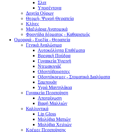
Σλιπ
Υποσέντονα
Δοχεία Ούρων
Θερμή- Ψυχρή Θεραπεία
Κλίνες
Μαξιλάρια Ανατομικά
Φροντίδα δέρματος - Καθαρισμός
Ομορφιά - Ευεξία - Θεραπεία
Γενικά Αναλώσιμα
Αυτοκόλλητα Επιθέματα
Βρεφική Πούδρα
Γυναικεία Υγιεινή
Ντεμακιγιάζ
Οδοντόβουρτσες
Οδοντόκρεμες - Στοματικά Διαλύματα
Σαμπουάν
Υγρά Μαντηλάκια
Γυναικεία Περιποίηση
Αποτρίχωση
Βαφή Μαλλιών
Καλλυντικά
Lip Gloss
Μολύβια Ματιών
Μολύβια Χειλιών
Κρέμες Περιποίησης