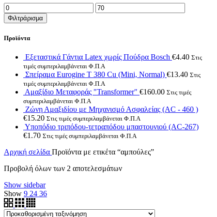
Ελάχιστη
Μέγιστη
τιμή
τιμή
Φιλτράρισμα
Προϊόντα
Εξεταστικά Γάντια Latex χωρίς Πούδρα Bosch
€
4.40
Στις
τιμές συμπεριλαμβάνεται Φ.Π.Α
Σπείραμα Eurogine Τ 380 Cu (Mini, Normal)
€
13.40
Στις
τιμές συμπεριλαμβάνεται Φ.Π.Α
Αμαξίδιο Μεταφοράς "Transformer"
€
160.00
Στις τιμές
συμπεριλαμβάνεται Φ.Π.Α
Ζώνη Αμαξιδίου με Μηχανισμό Ασφαλείας (AC - 460 )
€
15.20
Στις τιμές συμπεριλαμβάνεται Φ.Π.Α
Υποπόδιο τριπόδου-τετραπόδου μπαστουνιού (AC-267)
€
1.70
Στις τιμές συμπεριλαμβάνεται Φ.Π.Α
Αρχική σελίδα
Προϊόντα με ετικέτα “αμπούλες”
Προβολή όλων των 2 αποτελεσμάτων
Show sidebar
Show
9
24
36