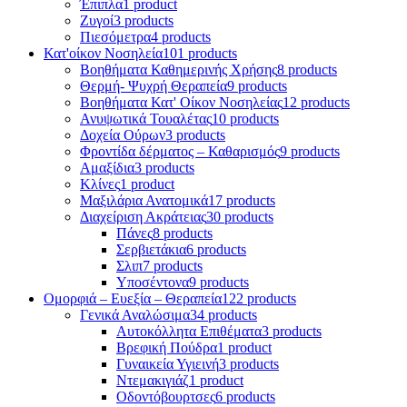
Έπιπλα
1 product
Ζυγοί
3 products
Πιεσόμετρα
4 products
Κατ'οίκον Νοσηλεία
101 products
Βοηθήματα Καθημερινής Χρήσης
8 products
Θερμή- Ψυχρή Θεραπεία
9 products
Βοηθήματα Κατ' Οίκον Νοσηλείας
12 products
Ανυψωτικά Τουαλέτας
10 products
Δοχεία Ούρων
3 products
Φροντίδα δέρματος – Καθαρισμός
9 products
Αμαξίδια
3 products
Κλίνες
1 product
Μαξιλάρια Ανατομικά
17 products
Διαχείριση Ακράτειας
30 products
Πάνες
8 products
Σερβιετάκια
6 products
Σλιπ
7 products
Υποσέντονα
9 products
Ομορφιά – Ευεξία – Θεραπεία
122 products
Γενικά Αναλώσιμα
34 products
Αυτοκόλλητα Επιθέματα
3 products
Βρεφική Πούδρα
1 product
Γυναικεία Υγιεινή
3 products
Ντεμακιγιάζ
1 product
Οδοντόβουρτσες
6 products