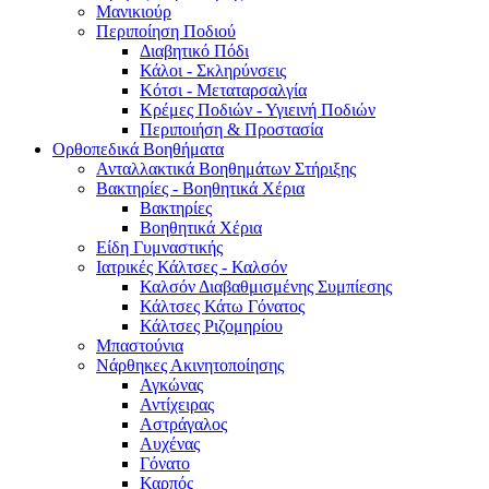
Μανικιούρ
Περιποίηση Ποδιού
Διαβητικό Πόδι
Κάλοι - Σκληρύνσεις
Κότσι - Μεταταρσαλγία
Κρέμες Ποδιών - Υγιεινή Ποδιών
Περιποιήση & Προστασία
Ορθοπεδικά Βοηθήματα
Ανταλλακτικά Βοηθημάτων Στήριξης
Βακτηρίες - Βοηθητικά Χέρια
Βακτηρίες
Βοηθητικά Χέρια
Είδη Γυμναστικής
Ιατρικές Κάλτσες - Καλσόν
Καλσόν Διαβαθμισμένης Συμπίεσης
Κάλτσες Κάτω Γόνατος
Κάλτσες Ριζομηρίου
Μπαστούνια
Νάρθηκες Ακινητοποίησης
Αγκώνας
Αντίχειρας
Αστράγαλος
Αυχένας
Γόνατο
Καρπός