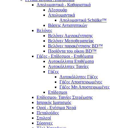
Απολυμαντικά - Καθαριστικά
Αξεσουάρ
Απολυμαντικά
Απολυμαντικά Schülke™
Βάσεις Αντισηπτικών
Βελόνες
Βελόνες Αμνιοκέντησης
Βελόνες Μεσοθεραπείας
Βελόνες παρακέντησης BD™
Προϊόντα του οίκου BD™
Γάζες - Επίδεσμοι - Επιθέματα
Αυτοκόλλητα Επιθέματα
Αυτοκόλλητες Ταινίες
Γάζες
Αυτοκόλλητες Γάζες
Γάζες Αποστειρωμένες
Γάζες Μη Αποστειρωμένες
Επίδεσμοι
Επίδεσμοι- Ταινίες Στερέωσης
Ιατρικός Ιματισμός
Οροί - Ενέσιμα Νερά
Πεταλούδες
Στυλεοί
Σύριγγες