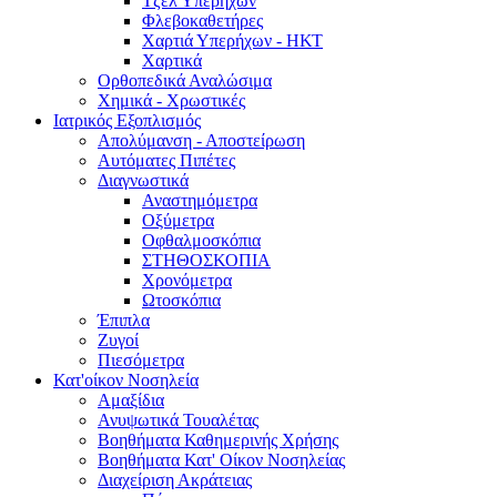
Τζελ Υπερήχων
Φλεβοκαθετήρες
Χαρτιά Υπερήχων - ΗΚΤ
Χαρτικά
Ορθοπεδικά Αναλώσιμα
Χημικά - Χρωστικές
Ιατρικός Εξοπλισμός
Απολύμανση - Αποστείρωση
Αυτόματες Πιπέτες
Διαγνωστικά
Αναστημόμετρα
Οξύμετρα
Οφθαλμοσκόπια
ΣΤΗΘΟΣΚΟΠΙΑ
Χρονόμετρα
Ωτοσκόπια
Έπιπλα
Ζυγοί
Πιεσόμετρα
Κατ'οίκον Νοσηλεία
Αμαξίδια
Ανυψωτικά Τουαλέτας
Βοηθήματα Καθημερινής Χρήσης
Βοηθήματα Κατ' Οίκον Νοσηλείας
Διαχείριση Ακράτειας