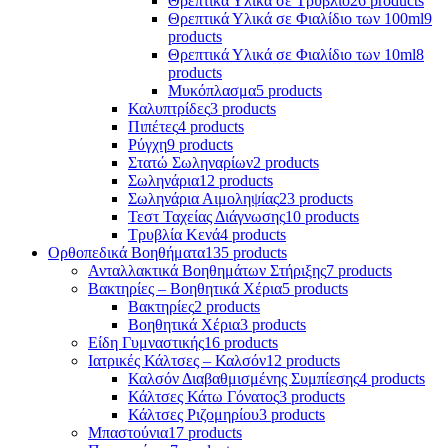
Θρεπτικά Υλικά σε Τρυβλίο
26 products
Θρεπτικά Υλικά σε Φιαλίδιο των 100ml
9
products
Θρεπτικά Υλικά σε Φιαλίδιο των 10ml
8
products
Μυκόπλασμα
5 products
Καλυπτρίδες
3 products
Πιπέτες
4 products
Ρύγχη
9 products
Στατώ Σωληναρίων
2 products
Σωληνάρια
12 products
Σωληνάρια Αιμοληψίας
23 products
Τεστ Ταχείας Διάγνωσης
10 products
Τρυβλία Κενά
4 products
Ορθοπεδικά Βοηθήματα
135 products
Ανταλλακτικά Βοηθημάτων Στήριξης
7 products
Βακτηρίες – Βοηθητικά Χέρια
5 products
Βακτηρίες
2 products
Βοηθητικά Χέρια
3 products
Είδη Γυμναστικής
16 products
Ιατρικές Κάλτσες – Καλσόν
12 products
Καλσόν Διαβαθμισμένης Συμπίεσης
4 products
Κάλτσες Κάτω Γόνατος
3 products
Κάλτσες Ριζομηρίου
3 products
Μπαστούνια
17 products