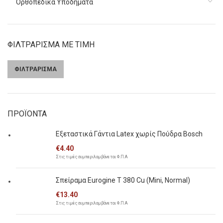
Ορθοπεδικά Υποδήματα
ΦΙΛΤΡΑΡΙΣΜΑ ΜΕ ΤΙΜΗ
ΦΙΛΤΡΑΡΙΣΜΑ
Ελάχιστη
Μέγιστη
τιμή
τιμή
ΠΡΟΪΟΝΤΑ
Εξεταστικά Γάντια Latex χωρίς Πούδρα Bosch
€
4.40
Στις τιμές συμπεριλαμβάνεται Φ.Π.Α
Σπείραμα Eurogine Τ 380 Cu (Mini, Normal)
€
13.40
Στις τιμές συμπεριλαμβάνεται Φ.Π.Α