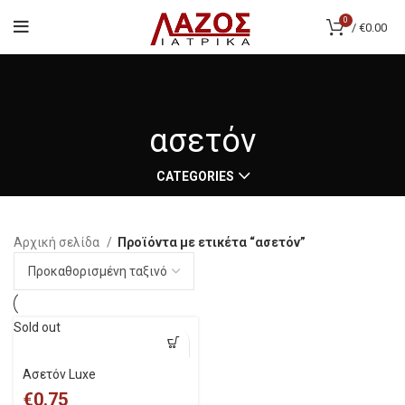
0
/
€
0.00
ασετόν
CATEGORIES
Αρχική σελίδα
Προϊόντα με ετικέτα “ασετόν”
Sold out
Aσετόν Luxe
€
0.75