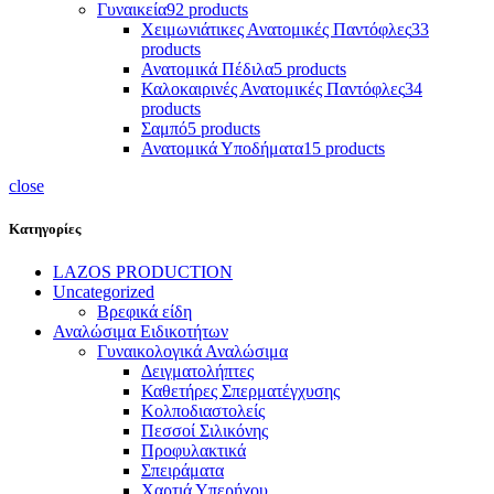
Γυναικεία
92 products
Χειμωνιάτικες Ανατομικές Παντόφλες
33
products
Ανατομικά Πέδιλα
5 products
Καλοκαιρινές Ανατομικές Παντόφλες
34
products
Σαμπό
5 products
Ανατομικά Υποδήματα
15 products
close
Κατηγορίες
LAZOS PRODUCTION
Uncategorized
Βρεφικά είδη
Αναλώσιμα Ειδικοτήτων
Γυναικολογικά Αναλώσιμα
Δειγματολήπτες
Καθετήρες Σπερματέγχυσης
Κολποδιαστολείς
Πεσσοί Σιλικόνης
Προφυλακτικά
Σπειράματα
Χαρτιά Υπερήχου