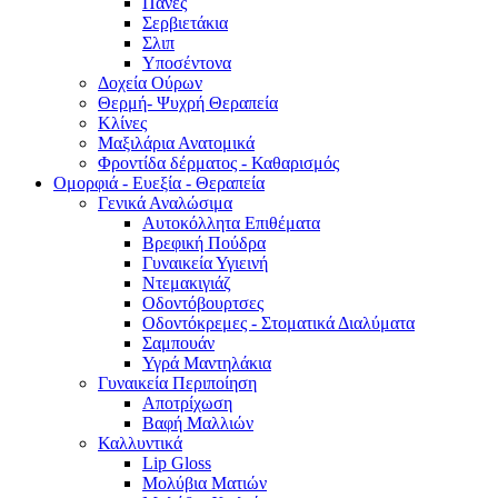
Πάνες
Σερβιετάκια
Σλιπ
Υποσέντονα
Δοχεία Ούρων
Θερμή- Ψυχρή Θεραπεία
Κλίνες
Μαξιλάρια Ανατομικά
Φροντίδα δέρματος - Καθαρισμός
Ομορφιά - Ευεξία - Θεραπεία
Γενικά Αναλώσιμα
Αυτοκόλλητα Επιθέματα
Βρεφική Πούδρα
Γυναικεία Υγιεινή
Ντεμακιγιάζ
Οδοντόβουρτσες
Οδοντόκρεμες - Στοματικά Διαλύματα
Σαμπουάν
Υγρά Μαντηλάκια
Γυναικεία Περιποίηση
Αποτρίχωση
Βαφή Μαλλιών
Καλλυντικά
Lip Gloss
Μολύβια Ματιών