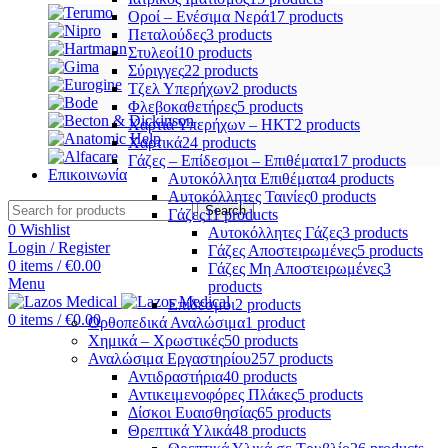
Οροί – Ενέσιμα Νερά
17 products
Πεταλούδες
3 products
Στυλεοί
10 products
Σύριγγες
22 products
Τζελ Υπερήχων
2 products
Φλεβοκαθετήρες
5 products
Χαρτιά Υπερήχων – ΗΚΤ
2 products
Χαρτικά
24 products
Γάζες – Επίδεσμοι – Επιθέματα
17 products
Επικοινωνία
Αυτοκόλλητα Επιθέματα
4 products
Αυτοκόλλητες Ταινίες
0 products
Search
Γάζες
11 products
0
Wishlist
Αυτοκόλλητες Γάζες
3 products
Login / Register
Γάζες Αποστειρωμένες
5 products
0
items
/
€
0.00
Γάζες Μη Αποστειρωμένες
3
Menu
products
Επίδεσμοι
2 products
0
items
/
€
0.00
Ορθοπεδικά Αναλώσιμα
1 product
Χημικά – Χρωστικές
50 products
Αναλώσιμα Εργαστηρίου
257 products
Αντιδραστήρια
40 products
Αντικειμενοφόρες Πλάκες
5 products
Δίσκοι Ευαισθησίας
65 products
Θρεπτικά Υλικά
48 products