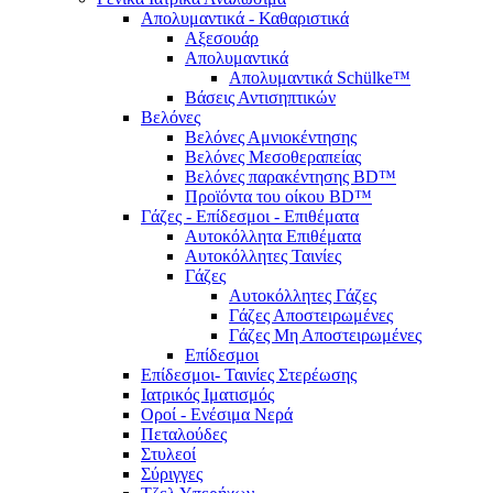
Απολυμαντικά - Καθαριστικά
Αξεσουάρ
Απολυμαντικά
Απολυμαντικά Schülke™
Βάσεις Αντισηπτικών
Βελόνες
Βελόνες Αμνιοκέντησης
Βελόνες Μεσοθεραπείας
Βελόνες παρακέντησης BD™
Προϊόντα του οίκου BD™
Γάζες - Επίδεσμοι - Επιθέματα
Αυτοκόλλητα Επιθέματα
Αυτοκόλλητες Ταινίες
Γάζες
Αυτοκόλλητες Γάζες
Γάζες Αποστειρωμένες
Γάζες Μη Αποστειρωμένες
Επίδεσμοι
Επίδεσμοι- Ταινίες Στερέωσης
Ιατρικός Ιματισμός
Οροί - Ενέσιμα Νερά
Πεταλούδες
Στυλεοί
Σύριγγες