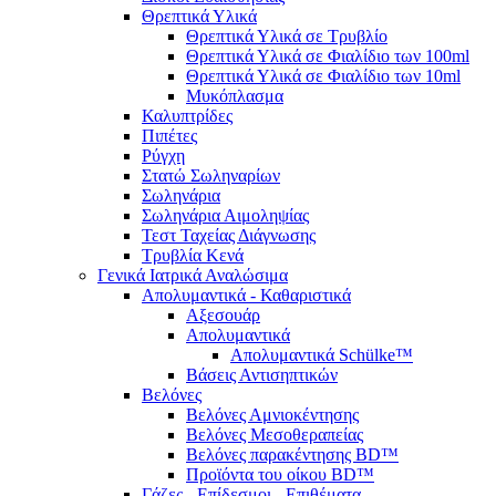
Θρεπτικά Υλικά
Θρεπτικά Υλικά σε Τρυβλίο
Θρεπτικά Υλικά σε Φιαλίδιο των 100ml
Θρεπτικά Υλικά σε Φιαλίδιο των 10ml
Μυκόπλασμα
Καλυπτρίδες
Πιπέτες
Ρύγχη
Στατώ Σωληναρίων
Σωληνάρια
Σωληνάρια Αιμοληψίας
Τεστ Ταχείας Διάγνωσης
Τρυβλία Κενά
Γενικά Ιατρικά Αναλώσιμα
Απολυμαντικά - Καθαριστικά
Αξεσουάρ
Απολυμαντικά
Απολυμαντικά Schülke™
Βάσεις Αντισηπτικών
Βελόνες
Βελόνες Αμνιοκέντησης
Βελόνες Μεσοθεραπείας
Βελόνες παρακέντησης BD™
Προϊόντα του οίκου BD™
Γάζες - Επίδεσμοι - Επιθέματα