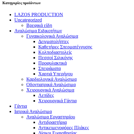
Κατηγορίες προϊόντων
LAZOS PRODUCTION
Uncategorized
Βρεφικά είδη
Αναλώσιμα Ειδικοτήτων
Γυναικολογικά Αναλώσιμα
Δειγματολήπτες
Καθετήρες Σπερματέγχυσης
Κολποδιαστολείς
Πεσσοί Σιλικόνης
Προφυλακτικά
Σπειράματα
Χαρτιά Υπερήχου
Καρδιολογικά Αναλώσιμα
Οδοντιατρικά Αναλώσιμα
Χειρουργικά Αναλώσιμα
Λεπίδες
Χειρουργικά Γάντια
Γάντια
Ιατρικά Αναλώσιμα
Αναλώσιμα Εργαστηρίου
Αντιδραστήρια
Αντικειμενοφόρες Πλάκες
Δίσκοι Ευαισθησίας