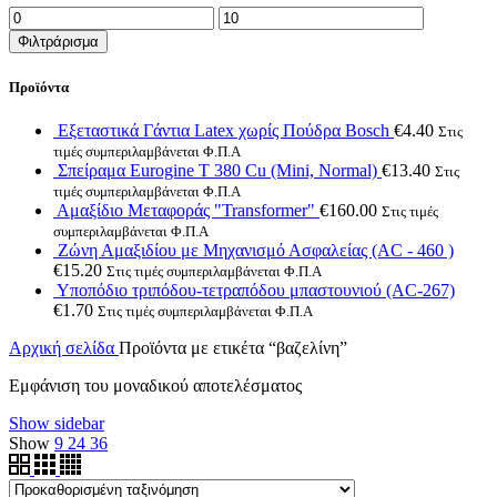
Ελάχιστη
Μέγιστη
τιμή
τιμή
Φιλτράρισμα
Προϊόντα
Εξεταστικά Γάντια Latex χωρίς Πούδρα Bosch
€
4.40
Στις
τιμές συμπεριλαμβάνεται Φ.Π.Α
Σπείραμα Eurogine Τ 380 Cu (Mini, Normal)
€
13.40
Στις
τιμές συμπεριλαμβάνεται Φ.Π.Α
Αμαξίδιο Μεταφοράς "Transformer"
€
160.00
Στις τιμές
συμπεριλαμβάνεται Φ.Π.Α
Ζώνη Αμαξιδίου με Μηχανισμό Ασφαλείας (AC - 460 )
€
15.20
Στις τιμές συμπεριλαμβάνεται Φ.Π.Α
Υποπόδιο τριπόδου-τετραπόδου μπαστουνιού (AC-267)
€
1.70
Στις τιμές συμπεριλαμβάνεται Φ.Π.Α
Αρχική σελίδα
Προϊόντα με ετικέτα “βαζελίνη”
Εμφάνιση του μοναδικού αποτελέσματος
Show sidebar
Show
9
24
36