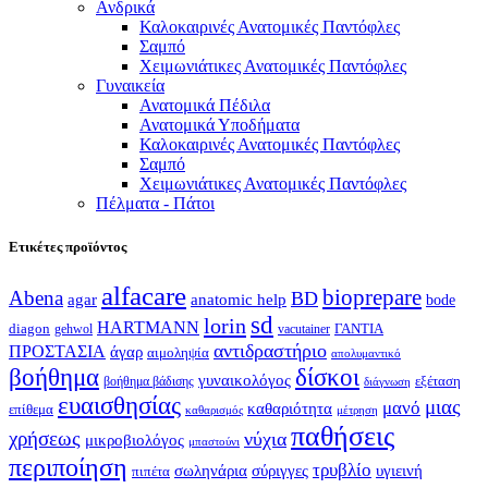
Ανδρικά
Καλοκαιρινές Ανατομικές Παντόφλες
Σαμπό
Χειμωνιάτικες Ανατομικές Παντόφλες
Γυναικεία
Ανατομικά Πέδιλα
Ανατομικά Υποδήματα
Καλοκαιρινές Ανατομικές Παντόφλες
Σαμπό
Χειμωνιάτικες Ανατομικές Παντόφλες
Πέλματα - Πάτοι
Ετικέτες προϊόντος
alfacare
bioprepare
Abena
BD
agar
anatomic help
bode
sd
lorin
HARTMANN
diagon
ΓΑΝΤΙΑ
gehwol
vacutainer
αντιδραστήριο
ΠΡΟΣΤΑΣΙΑ
άγαρ
αιμοληψία
απολυμαντικό
βοήθημα
δίσκοι
γυναικολόγος
εξέταση
βοήθημα βάδισης
διάγνωση
ευαισθησίας
μιας
μανό
καθαριότητα
επίθεμα
καθαρισμός
μέτρηση
παθήσεις
χρήσεως
νύχια
μικροβιολόγος
μπαστούνι
περιποίηση
τρυβλίο
σωληνάρια
σύριγγες
υγιεινή
πιπέτα