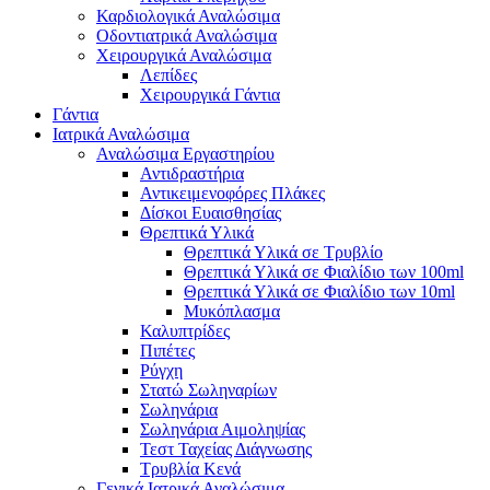
Καρδιολογικά Αναλώσιμα
Οδοντιατρικά Αναλώσιμα
Χειρουργικά Αναλώσιμα
Λεπίδες
Χειρουργικά Γάντια
Γάντια
Ιατρικά Αναλώσιμα
Αναλώσιμα Εργαστηρίου
Αντιδραστήρια
Αντικειμενοφόρες Πλάκες
Δίσκοι Ευαισθησίας
Θρεπτικά Υλικά
Θρεπτικά Υλικά σε Τρυβλίο
Θρεπτικά Υλικά σε Φιαλίδιο των 100ml
Θρεπτικά Υλικά σε Φιαλίδιο των 10ml
Μυκόπλασμα
Καλυπτρίδες
Πιπέτες
Ρύγχη
Στατώ Σωληναρίων
Σωληνάρια
Σωληνάρια Αιμοληψίας
Τεστ Ταχείας Διάγνωσης
Τρυβλία Κενά
Γενικά Ιατρικά Αναλώσιμα