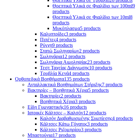
Θρεπτικά Υλικά σε Τρυβλίο
26 products
Θρεπτικά Υλικά σε Φιαλίδιο των 100ml
9
products
Θρεπτικά Υλικά σε Φιαλίδιο των 10ml
8
products
Μυκόπλασμα
5 products
Καλυπτρίδες
3 products
Πιπέτες
4 products
Ρύγχη
9 products
Στατώ Σωληναρίων
2 products
Σωληνάρια
12 products
Σωληνάρια Αιμοληψίας
23 products
Τεστ Ταχείας Διάγνωσης
10 products
Τρυβλία Κενά
4 products
Ορθοπεδικά Βοηθήματα
135 products
Ανταλλακτικά Βοηθημάτων Στήριξης
7 products
Βακτηρίες – Βοηθητικά Χέρια
5 products
Βακτηρίες
2 products
Βοηθητικά Χέρια
3 products
Είδη Γυμναστικής
16 products
Ιατρικές Κάλτσες – Καλσόν
12 products
Καλσόν Διαβαθμισμένης Συμπίεσης
4 products
Κάλτσες Κάτω Γόνατος
3 products
Κάλτσες Ριζομηρίου
3 products
Μπαστούνια
17 products