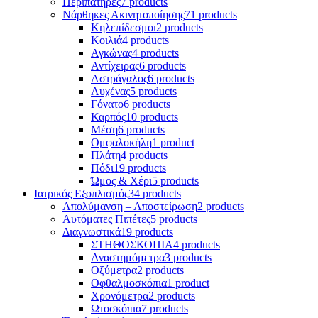
Περιπατήρες
7 products
Νάρθηκες Ακινητοποίησης
71 products
Κηλεπίδεσμοι
2 products
Κοιλιά
4 products
Αγκώνας
4 products
Αντίχειρας
6 products
Αστράγαλος
6 products
Αυχένας
5 products
Γόνατο
6 products
Καρπός
10 products
Μέση
6 products
Ομφαλοκήλη
1 product
Πλάτη
4 products
Πόδι
19 products
Ώμος & Χέρι
5 products
Ιατρικός Εξοπλισμός
34 products
Απολύμανση – Αποστείρωση
2 products
Αυτόματες Πιπέτες
5 products
Διαγνωστικά
19 products
ΣΤΗΘΟΣΚΟΠΙΑ
4 products
Αναστημόμετρα
3 products
Οξύμετρα
2 products
Οφθαλμοσκόπια
1 product
Χρονόμετρα
2 products
Ωτοσκόπια
7 products