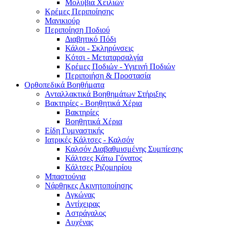
Μολύβια Χειλιών
Κρέμες Περιποίησης
Μανικιούρ
Περιποίηση Ποδιού
Διαβητικό Πόδι
Κάλοι - Σκληρύνσεις
Κότσι - Μεταταρσαλγία
Κρέμες Ποδιών - Υγιεινή Ποδιών
Περιποιήση & Προστασία
Ορθοπεδικά Βοηθήματα
Ανταλλακτικά Βοηθημάτων Στήριξης
Βακτηρίες - Βοηθητικά Χέρια
Βακτηρίες
Βοηθητικά Χέρια
Είδη Γυμναστικής
Ιατρικές Κάλτσες - Καλσόν
Καλσόν Διαβαθμισμένης Συμπίεσης
Κάλτσες Κάτω Γόνατος
Κάλτσες Ριζομηρίου
Μπαστούνια
Νάρθηκες Ακινητοποίησης
Αγκώνας
Αντίχειρας
Αστράγαλος
Αυχένας