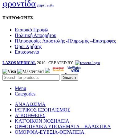
φροντίδα
χαρτί
χείλη
ΠΛΗΡΟΦΟΡΙΕΣ
Εταιρικό Προφίλ
Πολιτική Απορρήτου
Πληροφορίες Αποστολής -Πληρωμής –Επιστροφές
Όροι Χρήσης
Επικοινωνία
LAZOS MEDICAL
2019 | CREATED BY
Search
Menu
Categories
ΑΝΑΛΩΣΙΜΑ
ΙΑΤΡΙΚΟΣ ΕΞΟΠΛΙΣΜΟΣ
Α’ ΒΟΗΘΕΙΕΣ
ΚΑΤ’ΟΙΚΟΝ ΝΟΣΗΛΕΙΑ
ΟΡΘΟΠΕΔΙΚΑ ΥΠΟΔΗΜΑΤΑ – ΒΑΔΙΣΤΙΚΑ
ΟΜΟΡΦΙΑ-ΕΥΕΞΙΑ-ΘΕΡΑΠΕΙΑ