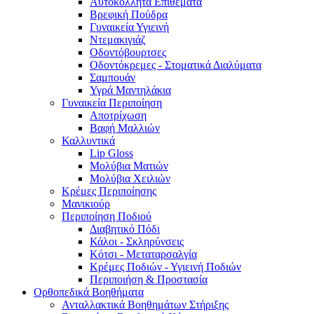
Αυτοκόλλητα Επιθέματα
Βρεφική Πούδρα
Γυναικεία Υγιεινή
Ντεμακιγιάζ
Οδοντόβουρτσες
Οδοντόκρεμες - Στοματικά Διαλύματα
Σαμπουάν
Υγρά Μαντηλάκια
Γυναικεία Περιποίηση
Αποτρίχωση
Βαφή Μαλλιών
Καλλυντικά
Lip Gloss
Μολύβια Ματιών
Μολύβια Χειλιών
Κρέμες Περιποίησης
Μανικιούρ
Περιποίηση Ποδιού
Διαβητικό Πόδι
Κάλοι - Σκληρύνσεις
Κότσι - Μεταταρσαλγία
Κρέμες Ποδιών - Υγιεινή Ποδιών
Περιποιήση & Προστασία
Ορθοπεδικά Βοηθήματα
Ανταλλακτικά Βοηθημάτων Στήριξης