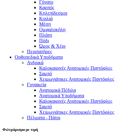
Γόνατο
Καρπός
Κηλεπίδεσμοι
Κοιλιά
Μέση
Ομφαλοκήλη
Πλάτη
Πόδι
Ώμος & Χέρι
Περιπατήρες
Ορθοπεδικά Υποδήματα
Ανδρικά
Καλοκαιρινές Ανατομικές Παντόφλες
Σαμπό
Χειμωνιάτικες Ανατομικές Παντόφλες
Γυναικεία
Ανατομικά Πέδιλα
Ανατομικά Υποδήματα
Καλοκαιρινές Ανατομικές Παντόφλες
Σαμπό
Χειμωνιάτικες Ανατομικές Παντόφλες
Πέλματα - Πάτοι
Φιλτράρισμα με τιμή