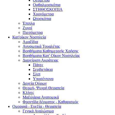
Οξύμετρα
Οφθαλμοσκόπια
ΣΤΗΘΟΣΚΟΠΙΑ
Χρονόμετρα
Ωτοσκόπια
Έπιπλα
Ζυγοί
Πιεσόμετρα
Κατ'οίκον Νοσηλεία
Αμαξίδια
Ανυψωτικά Τουαλέτας
Βοηθήματα Καθημερινής Χρήσης
Βοηθήματα Κατ' Οίκον Νοσηλείας
Διαχείριση Ακράτειας
Πάνες
Σερβιετάκια
Σλιπ
Υποσέντονα
Δοχεία Ούρων
Θερμή- Ψυχρή Θεραπεία
Κλίνες
Μαξιλάρια Ανατομικά
Φροντίδα δέρματος - Καθαρισμός
Ομορφιά - Ευεξία - Θεραπεία
Γενικά Αναλώσιμα