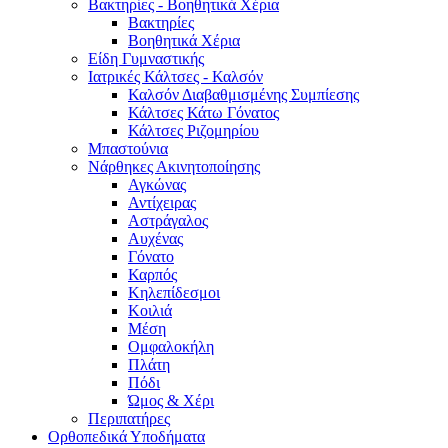
Βακτηρίες - Βοηθητικά Χέρια
Βακτηρίες
Βοηθητικά Χέρια
Είδη Γυμναστικής
Ιατρικές Κάλτσες - Καλσόν
Καλσόν Διαβαθμισμένης Συμπίεσης
Κάλτσες Κάτω Γόνατος
Κάλτσες Ριζομηρίου
Μπαστούνια
Νάρθηκες Ακινητοποίησης
Αγκώνας
Αντίχειρας
Αστράγαλος
Αυχένας
Γόνατο
Καρπός
Κηλεπίδεσμοι
Κοιλιά
Μέση
Ομφαλοκήλη
Πλάτη
Πόδι
Ώμος & Χέρι
Περιπατήρες
Ορθοπεδικά Υποδήματα