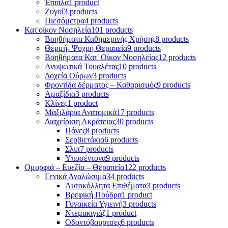
Έπιπλα
1 product
Ζυγοί
3 products
Πιεσόμετρα
4 products
Κατ'οίκον Νοσηλεία
101 products
Βοηθήματα Καθημερινής Χρήσης
8 products
Θερμή- Ψυχρή Θεραπεία
9 products
Βοηθήματα Κατ' Οίκον Νοσηλείας
12 products
Ανυψωτικά Τουαλέτας
10 products
Δοχεία Ούρων
3 products
Φροντίδα δέρματος – Καθαρισμός
9 products
Αμαξίδια
3 products
Κλίνες
1 product
Μαξιλάρια Ανατομικά
17 products
Διαχείριση Ακράτειας
30 products
Πάνες
8 products
Σερβιετάκια
6 products
Σλιπ
7 products
Υποσέντονα
9 products
Ομορφιά – Ευεξία – Θεραπεία
122 products
Γενικά Αναλώσιμα
34 products
Αυτοκόλλητα Επιθέματα
3 products
Βρεφική Πούδρα
1 product
Γυναικεία Υγιεινή
3 products
Ντεμακιγιάζ
1 product
Οδοντόβουρτσες
6 products