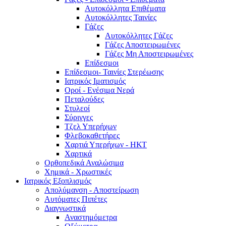
Αυτοκόλλητα Επιθέματα
Αυτοκόλλητες Ταινίες
Γάζες
Αυτοκόλλητες Γάζες
Γάζες Αποστειρωμένες
Γάζες Μη Αποστειρωμένες
Επίδεσμοι
Επίδεσμοι- Ταινίες Στερέωσης
Ιατρικός Ιματισμός
Οροί - Ενέσιμα Νερά
Πεταλούδες
Στυλεοί
Σύριγγες
Τζελ Υπερήχων
Φλεβοκαθετήρες
Χαρτιά Υπερήχων - ΗΚΤ
Χαρτικά
Ορθοπεδικά Αναλώσιμα
Χημικά - Χρωστικές
Ιατρικός Εξοπλισμός
Απολύμανση - Αποστείρωση
Αυτόματες Πιπέτες
Διαγνωστικά
Αναστημόμετρα