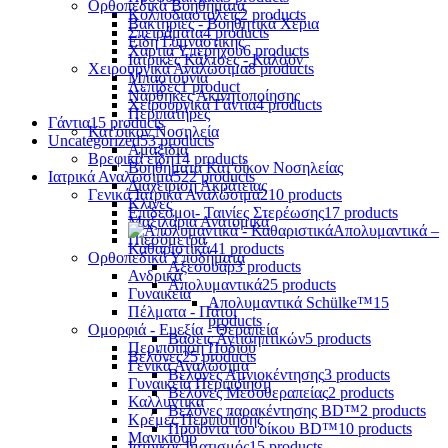
Ορθοπεδικά Βοηθήματα
Κολποδιαστολείς
2 products
Βακτηρίες - Βοηθητικά Χέρια
Σπειράματα
4 products
Είδη Γυμναστικής
Χαρτιά Υπερήχου
6 products
Ιατρικές Κάλτσες - Καλσόν
Χειρουργικά Αναλώσιμα
8 products
Μπαστούνια
Λεπίδες
1 product
Νάρθηκες Ακινητοποίησης
Χειρουργικά Γάντια
4 products
Περιπατήρες
Γάντια
15 products
Κατ'οίκον Νοσηλεία
Uncategorized
53 products
Αμαξίδια
Βρεφικά είδη
14 products
Βοηθήματα Κατ'οίκον Νοσηλείας
Ιατρικά Αναλώσιμα
522 products
Διαχείριση Ακράτειας
Γενικά Ιατρικά Αναλώσιμα
210 products
Κλίνες
Επίδεσμοι- Ταινίες Στερέωσης
17 products
Μαξιλάρια Ανατομικά
Απολυμαντικά –
Πιεσόμετρα
Καθαριστικά
41 products
Ορθοπεδικά Υποδήματα
Αξεσουάρ
3 products
Ανδρικά
Απολυμαντικά
25 products
Γυναικεία
Απολυμαντικά Schülke™
15
Πέλματα - Πάτοι
products
Ομορφιά - Ευεξία - Θεραπεία
Βάσεις Αντισηπτικών
5 products
Περιποίηση Ποδιού
Βελόνες
25 products
Γενικά Αναλώσιμα
Βελόνες Αμνιοκέντησης
3 products
Γυναικεία Περιποίηση
Βελόνες Μεσοθεραπείας
2 products
Καλλυντικά
Βελόνες παρακέντησης BD™
2 products
Κρέμες Περιποίησης
Προϊόντα του οίκου BD™
10 products
Μανικιούρ
Ιατρικός Ιματισμός
15 products