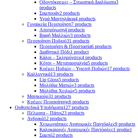
Οδοντόκρεμες – Στοματικά Διαλύματα
3
products
Σαμπουάν
2 products
Υγρά Μαντηλάκια
4 products
Γυναικεία Περιποίηση
7 products
Αποτρίχωση
4 products
Βαφή Μαλλιών
3 products
Περιποίηση Ποδιού
31 products
Περιποιήση & Προστασία
6 products
Διαβητικό Πόδι
1 product
Κάλοι – Σκληρύνσεις
4 products
Κότσι – Μεταταρσαλγία
5 products
Κρέμες Ποδιών – Υγιεινή Ποδιών
17 products
Καλλυντικά
13 products
Lip Gloss
5 products
Μολύβια Ματιών
3 products
Μολύβια Χειλιών
5 products
Μανικιούρ
31 products
Κρέμες Περιποίησης
6 products
Ορθοπεδικά Υποδήματα
127 products
Πέλματα – Πάτοι
23 products
Ανδρικά
12 products
Χειμωνιάτικες Ανατομικές Παντόφλες
9 products
Καλοκαιρινές Ανατομικές Παντόφλες
1 product
Σαμπό
2 products