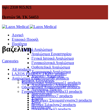
τηλ: 2310 915.921
Πεστών 50, ΤΚ 54453
Αρχική
Εταιρικό Προφίλ
Προϊόντα
βαζελίνη
Ιατρικά Αναλώσιμα
Αναλώσιμα Εργαστηρίου
Γενικά Ιατρικά Αναλώσιμα
Categories
Γυναικολογικά Αναλώσιμα
Ορθοπεδικά Αναλώσιμα
All
products
Χειρουργικά Αναλώσιμα
LAZOS PRODUCTION
1 product
Χημικά - Χρωστικές
Αναλώσιμα Ειδικοτήτων
98 products
Ιατρικός Εξοπλισμός
Καρδιολογικά Αναλώσιμα
11 products
Απολύμανση - Αποστείρωση
Οδοντιατρικά Αναλώσιμα
46 products
Αυτόματες Πιπέτες
Γυναικολογικά Αναλώσιμα
33 products
Διαγνωστικά
Δειγματολήπτες
7 products
Έπιπλα
Καθετήρες Σπερματέγχυσης
3 products
Ζυγοί
Πεσσοί Σιλικόνης
2 products
Πιεσόμετρα
Προφυλακτικά
3 products