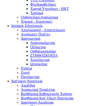
Τζελ Υπερήχων
Φλεβοκαθετήρες
Χαρτιά Υπερήχων - ΗΚΤ
Χαρτικά
Ορθοπεδικά Αναλώσιμα
Χημικά - Χρωστικές
Ιατρικός Εξοπλισμός
Απολύμανση - Αποστείρωση
Αυτόματες Πιπέτες
Διαγνωστικά
Αναστημόμετρα
Οξύμετρα
Οφθαλμοσκόπια
ΣΤΗΘΟΣΚΟΠΙΑ
Χρονόμετρα
Ωτοσκόπια
Έπιπλα
Ζυγοί
Πιεσόμετρα
Κατ'οίκον Νοσηλεία
Αμαξίδια
Ανυψωτικά Τουαλέτας
Βοηθήματα Καθημερινής Χρήσης
Βοηθήματα Κατ' Οίκον Νοσηλείας
Διαχείριση Ακράτειας