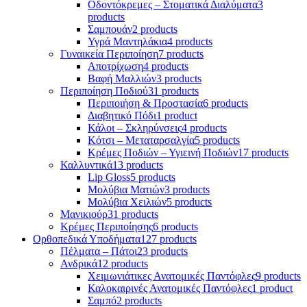
Οδοντόκρεμες – Στοματικά Διαλύματα
3
products
Σαμπουάν
2 products
Υγρά Μαντηλάκια
4 products
Γυναικεία Περιποίηση
7 products
Αποτρίχωση
4 products
Βαφή Μαλλιών
3 products
Περιποίηση Ποδιού
31 products
Περιποιήση & Προστασία
6 products
Διαβητικό Πόδι
1 product
Κάλοι – Σκληρύνσεις
4 products
Κότσι – Μεταταρσαλγία
5 products
Κρέμες Ποδιών – Υγιεινή Ποδιών
17 products
Καλλυντικά
13 products
Lip Gloss
5 products
Μολύβια Ματιών
3 products
Μολύβια Χειλιών
5 products
Μανικιούρ
31 products
Κρέμες Περιποίησης
6 products
Ορθοπεδικά Υποδήματα
127 products
Πέλματα – Πάτοι
23 products
Ανδρικά
12 products
Χειμωνιάτικες Ανατομικές Παντόφλες
9 products
Καλοκαιρινές Ανατομικές Παντόφλες
1 product
Σαμπό
2 products