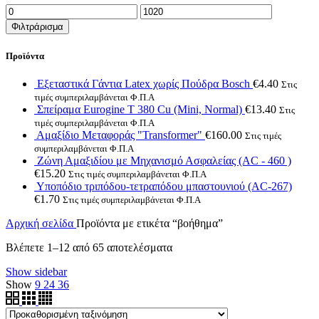
Ελάχιστη
Μέγιστη
τιμή
τιμή
Φιλτράρισμα
Προϊόντα
Εξεταστικά Γάντια Latex χωρίς Πούδρα Bosch
€
4.40
Στις
τιμές συμπεριλαμβάνεται Φ.Π.Α
Σπείραμα Eurogine Τ 380 Cu (Mini, Normal)
€
13.40
Στις
τιμές συμπεριλαμβάνεται Φ.Π.Α
Αμαξίδιο Μεταφοράς "Transformer"
€
160.00
Στις τιμές
συμπεριλαμβάνεται Φ.Π.Α
Ζώνη Αμαξιδίου με Μηχανισμό Ασφαλείας (AC - 460 )
€
15.20
Στις τιμές συμπεριλαμβάνεται Φ.Π.Α
Υποπόδιο τριπόδου-τετραπόδου μπαστουνιού (AC-267)
€
1.70
Στις τιμές συμπεριλαμβάνεται Φ.Π.Α
Αρχική σελίδα
Προϊόντα με ετικέτα “βοήθημα”
Βλέπετε 1–12 από 65 αποτελέσματα
Show sidebar
Show
9
24
36