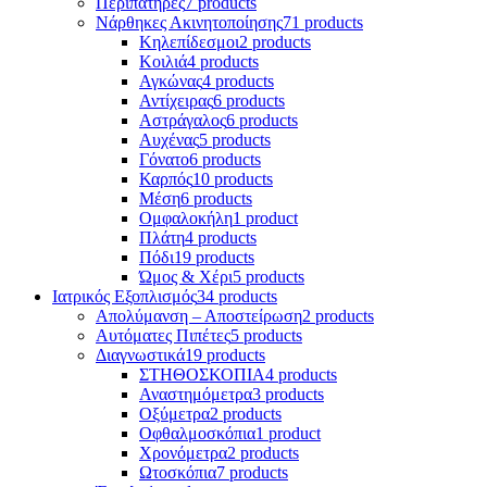
Περιπατήρες
7 products
Νάρθηκες Ακινητοποίησης
71 products
Κηλεπίδεσμοι
2 products
Κοιλιά
4 products
Αγκώνας
4 products
Αντίχειρας
6 products
Αστράγαλος
6 products
Αυχένας
5 products
Γόνατο
6 products
Καρπός
10 products
Μέση
6 products
Ομφαλοκήλη
1 product
Πλάτη
4 products
Πόδι
19 products
Ώμος & Χέρι
5 products
Ιατρικός Εξοπλισμός
34 products
Απολύμανση – Αποστείρωση
2 products
Αυτόματες Πιπέτες
5 products
Διαγνωστικά
19 products
ΣΤΗΘΟΣΚΟΠΙΑ
4 products
Αναστημόμετρα
3 products
Οξύμετρα
2 products
Οφθαλμοσκόπια
1 product
Χρονόμετρα
2 products
Ωτοσκόπια
7 products