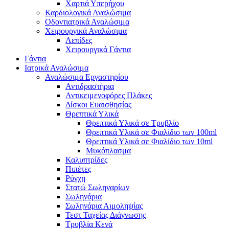
Χαρτιά Υπερήχου
Καρδιολογικά Αναλώσιμα
Οδοντιατρικά Αναλώσιμα
Χειρουργικά Αναλώσιμα
Λεπίδες
Χειρουργικά Γάντια
Γάντια
Ιατρικά Αναλώσιμα
Αναλώσιμα Εργαστηρίου
Αντιδραστήρια
Αντικειμενοφόρες Πλάκες
Δίσκοι Ευαισθησίας
Θρεπτικά Υλικά
Θρεπτικά Υλικά σε Τρυβλίο
Θρεπτικά Υλικά σε Φιαλίδιο των 100ml
Θρεπτικά Υλικά σε Φιαλίδιο των 10ml
Μυκόπλασμα
Καλυπτρίδες
Πιπέτες
Ρύγχη
Στατώ Σωληναρίων
Σωληνάρια
Σωληνάρια Αιμοληψίας
Τεστ Ταχείας Διάγνωσης
Τρυβλία Κενά