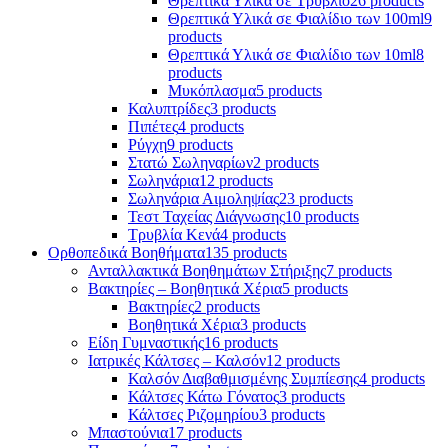
Θρεπτικά Υλικά σε Τρυβλίο
26 products
Θρεπτικά Υλικά σε Φιαλίδιο των 100ml
9
products
Θρεπτικά Υλικά σε Φιαλίδιο των 10ml
8
products
Μυκόπλασμα
5 products
Καλυπτρίδες
3 products
Πιπέτες
4 products
Ρύγχη
9 products
Στατώ Σωληναρίων
2 products
Σωληνάρια
12 products
Σωληνάρια Αιμοληψίας
23 products
Τεστ Ταχείας Διάγνωσης
10 products
Τρυβλία Κενά
4 products
Ορθοπεδικά Βοηθήματα
135 products
Ανταλλακτικά Βοηθημάτων Στήριξης
7 products
Βακτηρίες – Βοηθητικά Χέρια
5 products
Βακτηρίες
2 products
Βοηθητικά Χέρια
3 products
Είδη Γυμναστικής
16 products
Ιατρικές Κάλτσες – Καλσόν
12 products
Καλσόν Διαβαθμισμένης Συμπίεσης
4 products
Κάλτσες Κάτω Γόνατος
3 products
Κάλτσες Ριζομηρίου
3 products
Μπαστούνια
17 products