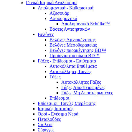
Γενικά Ιατρικά Αναλώσιμα
Απολυμαντικά - Καθαριστικά
Αξεσουάρ
Απολυμαντικά
Απολυμαντικά Schülke™
Βάσεις Αντισηπτικών
Βελόνες
Βελόνες Αμνιοκέντησης
Βελόνες Μεσοθεραπείας
Βελόνες παρακέντησης BD™
Προϊόντα του οίκου BD™
Γάζες - Επίδεσμοι - Επιθέματα
Αυτοκόλλητα Επιθέματα
Αυτοκόλλητες Ταινίες
Γάζες
Αυτοκόλλητες Γάζες
Γάζες Αποστειρωμένες
Γάζες Μη Αποστειρωμένες
Επίδεσμοι
Επίδεσμοι- Ταινίες Στερέωσης
Ιατρικός Ιματισμός
Οροί - Ενέσιμα Νερά
Πεταλούδες
Στυλεοί
Σύριγγες