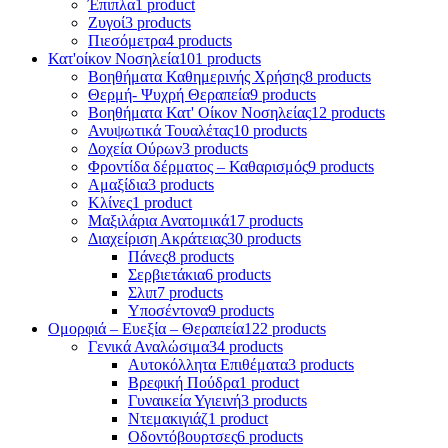
Έπιπλα
1 product
Ζυγοί
3 products
Πιεσόμετρα
4 products
Κατ'οίκον Νοσηλεία
101 products
Βοηθήματα Καθημερινής Χρήσης
8 products
Θερμή- Ψυχρή Θεραπεία
9 products
Βοηθήματα Κατ' Οίκον Νοσηλείας
12 products
Ανυψωτικά Τουαλέτας
10 products
Δοχεία Ούρων
3 products
Φροντίδα δέρματος – Καθαρισμός
9 products
Αμαξίδια
3 products
Κλίνες
1 product
Μαξιλάρια Ανατομικά
17 products
Διαχείριση Ακράτειας
30 products
Πάνες
8 products
Σερβιετάκια
6 products
Σλιπ
7 products
Υποσέντονα
9 products
Ομορφιά – Ευεξία – Θεραπεία
122 products
Γενικά Αναλώσιμα
34 products
Αυτοκόλλητα Επιθέματα
3 products
Βρεφική Πούδρα
1 product
Γυναικεία Υγιεινή
3 products
Ντεμακιγιάζ
1 product
Οδοντόβουρτσες
6 products