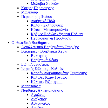
Μολύβια Χειλιών
Κρέμες Περιποίησης
Μανικιούρ
Περιποίηση Ποδιού
Διαβητικό Πόδι
Κάλοι - Σκληρύνσεις
Κότσι - Μεταταρσαλγία
Κρέμες Ποδιών - Υγιεινή Ποδιών
Περιποιήση & Προστασία
Ορθοπεδικά Βοηθήματα
Ανταλλακτικά Βοηθημάτων Στήριξης
Βακτηρίες - Βοηθητικά Χέρια
Βακτηρίες
Βοηθητικά Χέρια
Είδη Γυμναστικής
Ιατρικές Κάλτσες - Καλσόν
Καλσόν Διαβαθμισμένης Συμπίεσης
Κάλτσες Κάτω Γόνατος
Κάλτσες Ριζομηρίου
Μπαστούνια
Νάρθηκες Ακινητοποίησης
Αγκώνας
Αντίχειρας
Αστράγαλος
Αυχένας