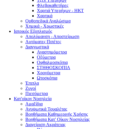
Τζελ Υπερήχων
Φλεβοκαθετήρες
Χαρτιά Υπερήχων - ΗΚΤ
Χαρτικά
Ορθοπεδικά Αναλώσιμα
Χημικά - Χρωστικές
Ιατρικός Εξοπλισμός
Απολύμανση - Αποστείρωση
Αυτόματες Πιπέτες
Διαγνωστικά
Αναστημόμετρα
Οξύμετρα
Οφθαλμοσκόπια
ΣΤΗΘΟΣΚΟΠΙΑ
Χρονόμετρα
Ωτοσκόπια
Έπιπλα
Ζυγοί
Πιεσόμετρα
Κατ'οίκον Νοσηλεία
Αμαξίδια
Ανυψωτικά Τουαλέτας
Βοηθήματα Καθημερινής Χρήσης
Βοηθήματα Κατ' Οίκον Νοσηλείας
Διαχείριση Ακράτειας