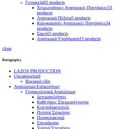
Γυναικεία
92 products
Χειμωνιάτικες Ανατομικές Παντόφλες
33
products
Ανατομικά Πέδιλα
5 products
Καλοκαιρινές Ανατομικές Παντόφλες
34
products
Σαμπό
5 products
Ανατομικά Υποδήματα
15 products
close
Κατηγορίες
LAZOS PRODUCTION
Uncategorized
Βρεφικά είδη
Αναλώσιμα Ειδικοτήτων
Γυναικολογικά Αναλώσιμα
Δειγματολήπτες
Καθετήρες Σπερματέγχυσης
Κολποδιαστολείς
Πεσσοί Σιλικόνης
Προφυλακτικά
Σπειράματα
Χαρτιά Υπερήχου