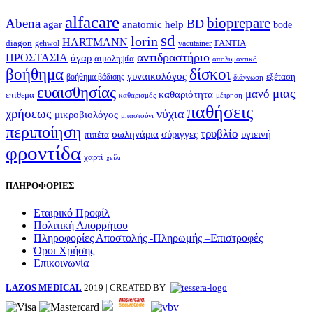
alfacare
bioprepare
Abena
BD
agar
anatomic help
bode
sd
lorin
HARTMANN
diagon
ΓΑΝΤΙΑ
gehwol
vacutainer
αντιδραστήριο
ΠΡΟΣΤΑΣΙΑ
άγαρ
αιμοληψία
απολυμαντικό
βοήθημα
δίσκοι
γυναικολόγος
εξέταση
βοήθημα βάδισης
διάγνωση
ευαισθησίας
μιας
μανό
καθαριότητα
επίθεμα
καθαρισμός
μέτρηση
παθήσεις
χρήσεως
νύχια
μικροβιολόγος
μπαστούνι
περιποίηση
τρυβλίο
σωληνάρια
σύριγγες
υγιεινή
πιπέτα
φροντίδα
χαρτί
χείλη
ΠΛΗΡΟΦΟΡΙΕΣ
Εταιρικό Προφίλ
Πολιτική Απορρήτου
Πληροφορίες Αποστολής -Πληρωμής –Επιστροφές
Όροι Χρήσης
Επικοινωνία
LAZOS MEDICAL
2019 | CREATED BY