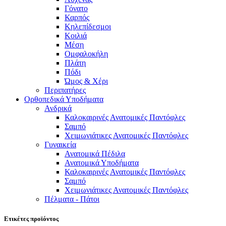
Γόνατο
Καρπός
Κηλεπίδεσμοι
Κοιλιά
Μέση
Ομφαλοκήλη
Πλάτη
Πόδι
Ώμος & Χέρι
Περιπατήρες
Ορθοπεδικά Υποδήματα
Ανδρικά
Καλοκαιρινές Ανατομικές Παντόφλες
Σαμπό
Χειμωνιάτικες Ανατομικές Παντόφλες
Γυναικεία
Ανατομικά Πέδιλα
Ανατομικά Υποδήματα
Καλοκαιρινές Ανατομικές Παντόφλες
Σαμπό
Χειμωνιάτικες Ανατομικές Παντόφλες
Πέλματα - Πάτοι
Ετικέτες προϊόντος