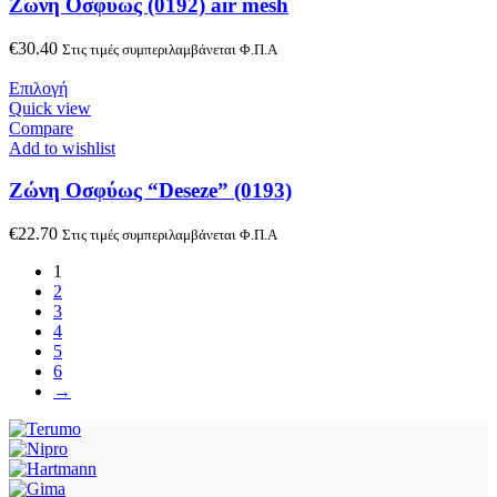
Zώνη Oσφύως (0192) air mesh
€
30.40
Στις τιμές συμπεριλαμβάνεται Φ.Π.Α
Επιλογή
Quick view
Compare
Add to wishlist
Zώνη Oσφύως “Deseze” (0193)
€
22.70
Στις τιμές συμπεριλαμβάνεται Φ.Π.Α
1
2
3
4
5
6
→