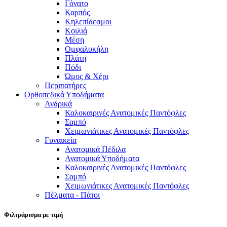
Γόνατο
Καρπός
Κηλεπίδεσμοι
Κοιλιά
Μέση
Ομφαλοκήλη
Πλάτη
Πόδι
Ώμος & Χέρι
Περιπατήρες
Ορθοπεδικά Υποδήματα
Ανδρικά
Καλοκαιρινές Ανατομικές Παντόφλες
Σαμπό
Χειμωνιάτικες Ανατομικές Παντόφλες
Γυναικεία
Ανατομικά Πέδιλα
Ανατομικά Υποδήματα
Καλοκαιρινές Ανατομικές Παντόφλες
Σαμπό
Χειμωνιάτικες Ανατομικές Παντόφλες
Πέλματα - Πάτοι
Φιλτράρισμα με τιμή