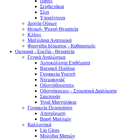
Πάνες
Σερβιετάκια
Σλιπ
Υποσέντονα
Δοχεία Ούρων
Θερμή- Ψυχρή Θεραπεία
Κλίνες
Μαξιλάρια Ανατομικά
Φροντίδα δέρματος - Καθαρισμός
Ομορφιά - Ευεξία - Θεραπεία
Γενικά Αναλώσιμα
Αυτοκόλλητα Επιθέματα
Βρεφική Πούδρα
Γυναικεία Υγιεινή
Ντεμακιγιάζ
Οδοντόβουρτσες
Οδοντόκρεμες - Στοματικά Διαλύματα
Σαμπουάν
Υγρά Μαντηλάκια
Γυναικεία Περιποίηση
Αποτρίχωση
Βαφή Μαλλιών
Καλλυντικά
Lip Gloss
Μολύβια Ματιών