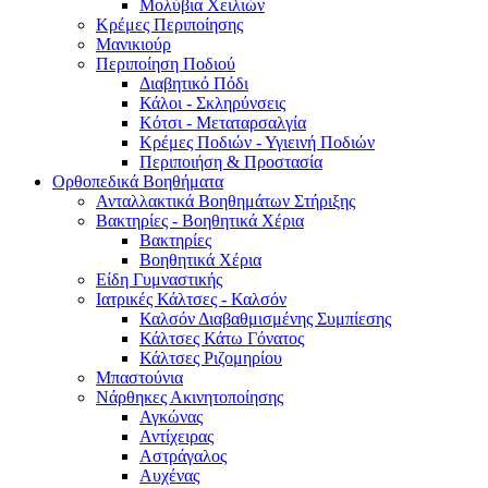
Μολύβια Χειλιών
Κρέμες Περιποίησης
Μανικιούρ
Περιποίηση Ποδιού
Διαβητικό Πόδι
Κάλοι - Σκληρύνσεις
Κότσι - Μεταταρσαλγία
Κρέμες Ποδιών - Υγιεινή Ποδιών
Περιποιήση & Προστασία
Ορθοπεδικά Βοηθήματα
Ανταλλακτικά Βοηθημάτων Στήριξης
Βακτηρίες - Βοηθητικά Χέρια
Βακτηρίες
Βοηθητικά Χέρια
Είδη Γυμναστικής
Ιατρικές Κάλτσες - Καλσόν
Καλσόν Διαβαθμισμένης Συμπίεσης
Κάλτσες Κάτω Γόνατος
Κάλτσες Ριζομηρίου
Μπαστούνια
Νάρθηκες Ακινητοποίησης
Αγκώνας
Αντίχειρας
Αστράγαλος
Αυχένας