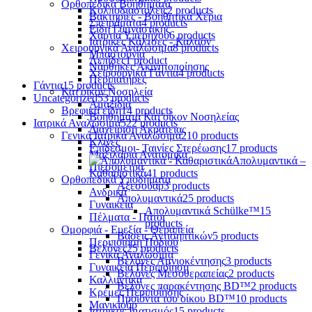
Ορθοπεδικά Βοηθήματα
Κολποδιαστολείς
2 products
Βακτηρίες - Βοηθητικά Χέρια
Σπειράματα
4 products
Είδη Γυμναστικής
Χαρτιά Υπερήχου
6 products
Ιατρικές Κάλτσες - Καλσόν
Χειρουργικά Αναλώσιμα
8 products
Μπαστούνια
Λεπίδες
1 product
Νάρθηκες Ακινητοποίησης
Χειρουργικά Γάντια
4 products
Περιπατήρες
Γάντια
15 products
Κατ'οίκον Νοσηλεία
Uncategorized
53 products
Αμαξίδια
Βρεφικά είδη
14 products
Βοηθήματα Κατ'οίκον Νοσηλείας
Ιατρικά Αναλώσιμα
522 products
Διαχείριση Ακράτειας
Γενικά Ιατρικά Αναλώσιμα
210 products
Κλίνες
Επίδεσμοι- Ταινίες Στερέωσης
17 products
Μαξιλάρια Ανατομικά
Απολυμαντικά –
Πιεσόμετρα
Καθαριστικά
41 products
Ορθοπεδικά Υποδήματα
Αξεσουάρ
3 products
Ανδρικά
Απολυμαντικά
25 products
Γυναικεία
Απολυμαντικά Schülke™
15
Πέλματα - Πάτοι
products
Ομορφιά - Ευεξία - Θεραπεία
Βάσεις Αντισηπτικών
5 products
Περιποίηση Ποδιού
Βελόνες
25 products
Γενικά Αναλώσιμα
Βελόνες Αμνιοκέντησης
3 products
Γυναικεία Περιποίηση
Βελόνες Μεσοθεραπείας
2 products
Καλλυντικά
Βελόνες παρακέντησης BD™
2 products
Κρέμες Περιποίησης
Προϊόντα του οίκου BD™
10 products
Μανικιούρ
Ιατρικός Ιματισμός
15 products