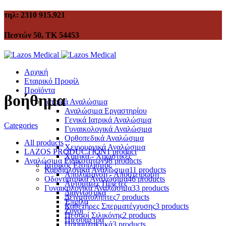
τηλ: 2310 915.921
Πεστών 50, ΤΚ 54453
Αρχική
Εταιρικό Προφίλ
Προϊόντα
βοήθημα
Ιατρικά Αναλώσιμα
Αναλώσιμα Εργαστηρίου
Γενικά Ιατρικά Αναλώσιμα
Categories
Γυναικολογικά Αναλώσιμα
Ορθοπεδικά Αναλώσιμα
All
products
Χειρουργικά Αναλώσιμα
LAZOS PRODUCTION
1 product
Χημικά - Χρωστικές
Αναλώσιμα Ειδικοτήτων
98 products
Ιατρικός Εξοπλισμός
Καρδιολογικά Αναλώσιμα
11 products
Απολύμανση - Αποστείρωση
Οδοντιατρικά Αναλώσιμα
46 products
Αυτόματες Πιπέτες
Γυναικολογικά Αναλώσιμα
33 products
Διαγνωστικά
Δειγματολήπτες
7 products
Έπιπλα
Καθετήρες Σπερματέγχυσης
3 products
Ζυγοί
Πεσσοί Σιλικόνης
2 products
Πιεσόμετρα
Προφυλακτικά
3 products