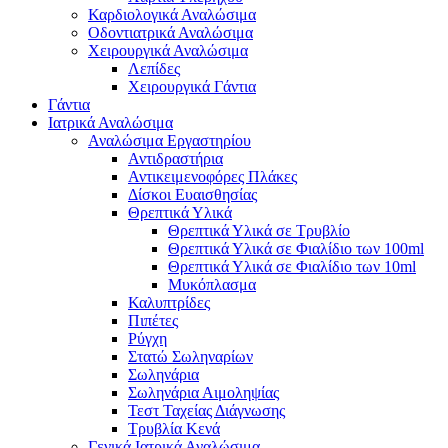
Καρδιολογικά Αναλώσιμα
Οδοντιατρικά Αναλώσιμα
Χειρουργικά Αναλώσιμα
Λεπίδες
Χειρουργικά Γάντια
Γάντια
Ιατρικά Αναλώσιμα
Αναλώσιμα Εργαστηρίου
Αντιδραστήρια
Αντικειμενοφόρες Πλάκες
Δίσκοι Ευαισθησίας
Θρεπτικά Υλικά
Θρεπτικά Υλικά σε Τρυβλίο
Θρεπτικά Υλικά σε Φιαλίδιο των 100ml
Θρεπτικά Υλικά σε Φιαλίδιο των 10ml
Μυκόπλασμα
Καλυπτρίδες
Πιπέτες
Ρύγχη
Στατώ Σωληναρίων
Σωληνάρια
Σωληνάρια Αιμοληψίας
Τεστ Ταχείας Διάγνωσης
Τρυβλία Κενά
Γενικά Ιατρικά Αναλώσιμα