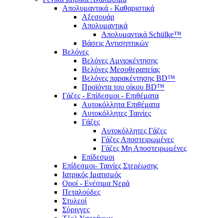
Απολυμαντικά - Καθαριστικά
Αξεσουάρ
Απολυμαντικά
Απολυμαντικά Schülke™
Βάσεις Αντισηπτικών
Βελόνες
Βελόνες Αμνιοκέντησης
Βελόνες Μεσοθεραπείας
Βελόνες παρακέντησης BD™
Προϊόντα του οίκου BD™
Γάζες - Επίδεσμοι - Επιθέματα
Αυτοκόλλητα Επιθέματα
Αυτοκόλλητες Ταινίες
Γάζες
Αυτοκόλλητες Γάζες
Γάζες Αποστειρωμένες
Γάζες Μη Αποστειρωμένες
Επίδεσμοι
Επίδεσμοι- Ταινίες Στερέωσης
Ιατρικός Ιματισμός
Οροί - Ενέσιμα Νερά
Πεταλούδες
Στυλεοί
Σύριγγες