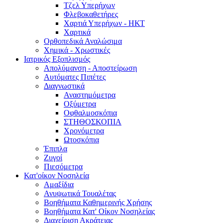
Τζελ Υπερήχων
Φλεβοκαθετήρες
Χαρτιά Υπερήχων - ΗΚΤ
Χαρτικά
Ορθοπεδικά Αναλώσιμα
Χημικά - Χρωστικές
Ιατρικός Εξοπλισμός
Απολύμανση - Αποστείρωση
Αυτόματες Πιπέτες
Διαγνωστικά
Αναστημόμετρα
Οξύμετρα
Οφθαλμοσκόπια
ΣΤΗΘΟΣΚΟΠΙΑ
Χρονόμετρα
Ωτοσκόπια
Έπιπλα
Ζυγοί
Πιεσόμετρα
Κατ'οίκον Νοσηλεία
Αμαξίδια
Ανυψωτικά Τουαλέτας
Βοηθήματα Καθημερινής Χρήσης
Βοηθήματα Κατ' Οίκον Νοσηλείας
Διαχείριση Ακράτειας