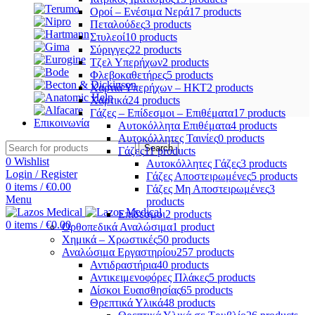
Οροί – Ενέσιμα Νερά
17 products
Πεταλούδες
3 products
Στυλεοί
10 products
Σύριγγες
22 products
Τζελ Υπερήχων
2 products
Φλεβοκαθετήρες
5 products
Χαρτιά Υπερήχων – ΗΚΤ
2 products
Χαρτικά
24 products
Γάζες – Επίδεσμοι – Επιθέματα
17 products
Επικοινωνία
Αυτοκόλλητα Επιθέματα
4 products
Αυτοκόλλητες Ταινίες
0 products
Search
Γάζες
11 products
0
Wishlist
Αυτοκόλλητες Γάζες
3 products
Login / Register
Γάζες Αποστειρωμένες
5 products
0
items
/
€
0.00
Γάζες Μη Αποστειρωμένες
3
Menu
products
Επίδεσμοι
2 products
0
items
/
€
0.00
Ορθοπεδικά Αναλώσιμα
1 product
Χημικά – Χρωστικές
50 products
Αναλώσιμα Εργαστηρίου
257 products
Αντιδραστήρια
40 products
Αντικειμενοφόρες Πλάκες
5 products
Δίσκοι Ευαισθησίας
65 products
Θρεπτικά Υλικά
48 products