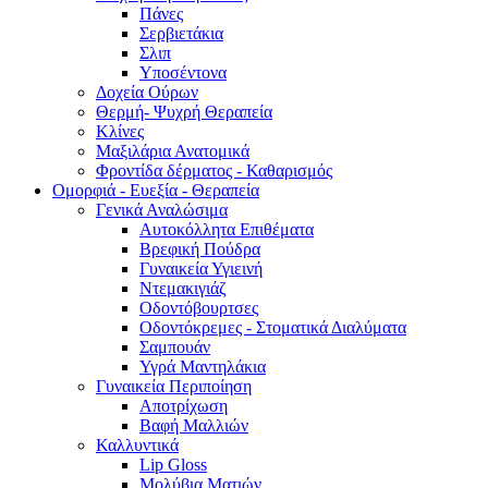
Πάνες
Σερβιετάκια
Σλιπ
Υποσέντονα
Δοχεία Ούρων
Θερμή- Ψυχρή Θεραπεία
Κλίνες
Μαξιλάρια Ανατομικά
Φροντίδα δέρματος - Καθαρισμός
Ομορφιά - Ευεξία - Θεραπεία
Γενικά Αναλώσιμα
Αυτοκόλλητα Επιθέματα
Βρεφική Πούδρα
Γυναικεία Υγιεινή
Ντεμακιγιάζ
Οδοντόβουρτσες
Οδοντόκρεμες - Στοματικά Διαλύματα
Σαμπουάν
Υγρά Μαντηλάκια
Γυναικεία Περιποίηση
Αποτρίχωση
Βαφή Μαλλιών
Καλλυντικά
Lip Gloss
Μολύβια Ματιών