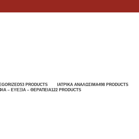
EGORIZED
53 PRODUCTS
ΙΑΤΡΙΚΆ ΑΝΑΛΏΣΙΜΑ
498 PRODUCTS
ΙΆ – ΕΥΕΞΊΑ – ΘΕΡΑΠΕΊΑ
122 PRODUCTS