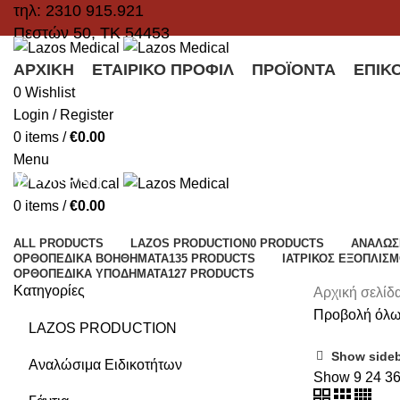
τηλ: 2310 915.921
Πεστών 50, ΤΚ 54453
ΑΡΧΙΚΉ
ΕΤΑΙΡΙΚΌ ΠΡΟΦΊΛ
ΠΡΟΪΌΝΤΑ
ΕΠΙΚ
0
Wishlist
Login / Register
0
items
/
€
0.00
Menu
γλυκόζη
0
items
/
€
0.00
Categories
ALL
PRODUCTS
LAZOS PRODUCTION
0 PRODUCTS
ΑΝΑΛΏΣ
ΟΡΘΟΠΕΔΙΚΆ ΒΟΗΘΉΜΑΤΑ
135 PRODUCTS
ΙΑΤΡΙΚΌΣ ΕΞΟΠΛΙΣ
ΟΡΘΟΠΕΔΙΚΆ ΥΠΟΔΉΜΑΤΑ
127 PRODUCTS
Κατηγορίες
Αρχική σελίδ
Προβολή όλω
LAZOS PRODUCTION
Show side
Αναλώσιμα Ειδικοτήτων
Show
9
24
3