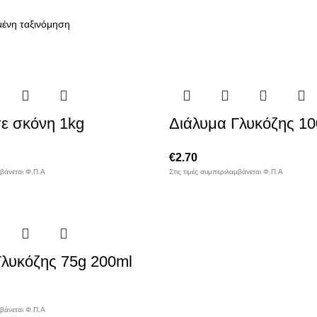
σε σκόνη 1kg
Διάλυμα Γλυκόζης 10
€
2.70
μβάνεται Φ.Π.Α
Στις τιμές συμπεριλαμβάνεται Φ.Π.Α
Γλυκόζης 75g 200ml
μβάνεται Φ.Π.Α