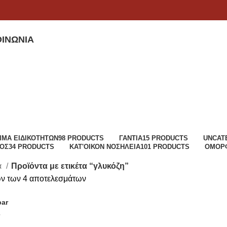
ΟΙΝΩΝΊΑ
ΙΜΑ ΕΙΔΙΚΟΤΉΤΩΝ
98 PRODUCTS
ΓΆΝΤΙΑ
15 PRODUCTS
UNCAT
ΜΌΣ
34 PRODUCTS
ΚΑΤ'ΟΊΚΟΝ ΝΟΣΗΛΕΊΑ
101 PRODUCTS
ΟΜΟΡΦ
α
Προϊόντα με ετικέτα “γλυκόζη”
ν των 4 αποτελεσμάτων
bar
6