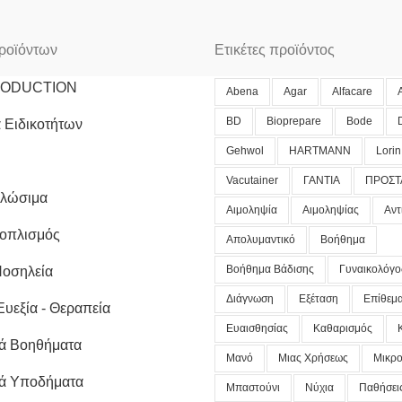
ροϊόντων
Ετικέτες προϊόντος
RODUCTION
Abena
Agar
Alfacare
BD
Bioprepare
Bode
 Ειδικοτήτων
Gehwol
HARTMANN
Lorin
Vacutainer
ΓΑΝΤΙΑ
ΠΡΟΣΤ
αλώσιμα
Αιμοληψία
Αιμοληψίας
Αντ
ξοπλισμός
Απολυμαντικό
Βοήθημα
Βοήθημα Βάδισης
Γυναικολόγο
Νοσηλεία
Διάγνωση
Εξέταση
Επίθεμ
Ευεξία - Θεραπεία
Ευαισθησίας
Καθαρισμός
ά Βοηθήματα
Μανό
Μιας Χρήσεως
Μικρο
ά Υποδήματα
Μπαστούνι
Νύχια
Παθήσει