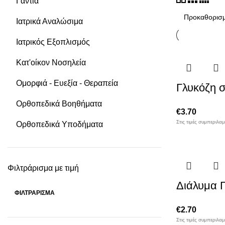
Γάντια
Ιατρικά Αναλώσιμα
Ιατρικός Εξοπλισμός
Κατ'οίκον Νοσηλεία
Ομορφιά - Ευεξία - Θεραπεία
Γλυκόζη 
Ορθοπεδικά Βοηθήματα
€
3.70
Στις τιμές συμπεριλα
Ορθοπεδικά Υποδήματα
Φιλτράρισμα με τιμή
Διάλυμα 
ΦΙΛΤΡΆΡΙΣΜΑ
Ελάχιστη
Μέγιστη
€
2.70
τιμή
τιμή
Στις τιμές συμπεριλα