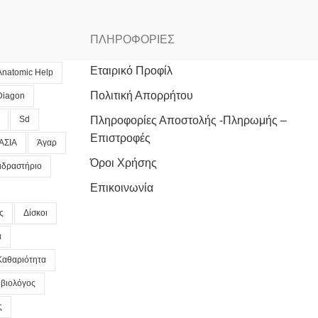
ΠΛΗΡΟΦΟΡΙΕΣ
Εταιρικό Προφίλ
Anatomic Help
Πολιτική Απορρήτου
Diagon
Sd
Πληροφορίες Αποστολής -Πληρωμής –
Επιστροφές
ΑΣΙΑ
Άγαρ
Όροι Χρήσης
ιδραστήριο
Επικοινωνία
ς
Δίσκοι
α
Καθαριότητα
βιολόγος
ς