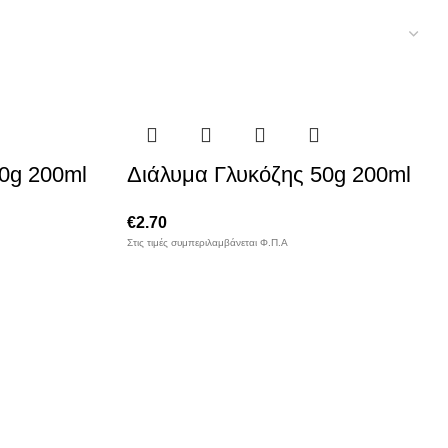
0g 200ml
Διάλυμα Γλυκόζης 50g 200ml
€
2.70
Στις τιμές συμπεριλαμβάνεται Φ.Π.Α