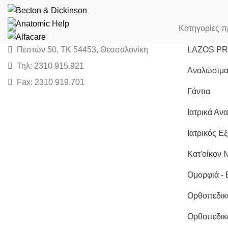
Κατηγορίες π
Πεστών 50, ΤΚ 54453, Θεσσαλονίκη
LAZOS P
Τηλ: 2310 915.921
Αναλώσιμα
Fax: 2310 919.701
Γάντια
Ιατρικά Αν
Ιατρικός Ε
Κατ'οίκον 
Ομορφιά - 
Ορθοπεδικ
Ορθοπεδικ