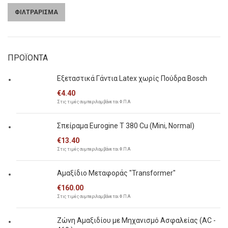
ΦΙΛΤΡΑΡΙΣΜΑ
Ελάχιστη
Μέγιστη
τιμή
τιμή
ΠΡΟΪΟΝΤΑ
Εξεταστικά Γάντια Latex χωρίς Πούδρα Bosch
€
4.40
Στις τιμές συμπεριλαμβάνεται Φ.Π.Α
Σπείραμα Eurogine Τ 380 Cu (Mini, Normal)
€
13.40
Στις τιμές συμπεριλαμβάνεται Φ.Π.Α
Αμαξίδιο Μεταφοράς "Transformer"
€
160.00
Στις τιμές συμπεριλαμβάνεται Φ.Π.Α
Ζώνη Αμαξιδίου με Μηχανισμό Ασφαλείας (AC -