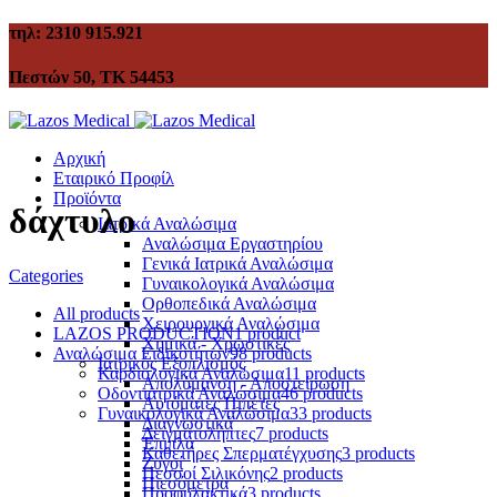
τηλ: 2310 915.921
Πεστών 50, ΤΚ 54453
Αρχική
Εταιρικό Προφίλ
Προϊόντα
δάχτυλο
Ιατρικά Αναλώσιμα
Αναλώσιμα Εργαστηρίου
Γενικά Ιατρικά Αναλώσιμα
Categories
Γυναικολογικά Αναλώσιμα
Ορθοπεδικά Αναλώσιμα
All
products
Χειρουργικά Αναλώσιμα
LAZOS PRODUCTION
1 product
Χημικά - Χρωστικές
Αναλώσιμα Ειδικοτήτων
98 products
Ιατρικός Εξοπλισμός
Καρδιολογικά Αναλώσιμα
11 products
Απολύμανση - Αποστείρωση
Οδοντιατρικά Αναλώσιμα
46 products
Αυτόματες Πιπέτες
Γυναικολογικά Αναλώσιμα
33 products
Διαγνωστικά
Δειγματολήπτες
7 products
Έπιπλα
Καθετήρες Σπερματέγχυσης
3 products
Ζυγοί
Πεσσοί Σιλικόνης
2 products
Πιεσόμετρα
Προφυλακτικά
3 products