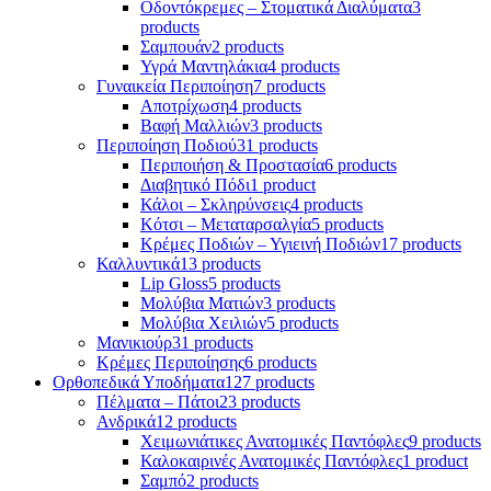
Οδοντόκρεμες – Στοματικά Διαλύματα
3
products
Σαμπουάν
2 products
Υγρά Μαντηλάκια
4 products
Γυναικεία Περιποίηση
7 products
Αποτρίχωση
4 products
Βαφή Μαλλιών
3 products
Περιποίηση Ποδιού
31 products
Περιποιήση & Προστασία
6 products
Διαβητικό Πόδι
1 product
Κάλοι – Σκληρύνσεις
4 products
Κότσι – Μεταταρσαλγία
5 products
Κρέμες Ποδιών – Υγιεινή Ποδιών
17 products
Καλλυντικά
13 products
Lip Gloss
5 products
Μολύβια Ματιών
3 products
Μολύβια Χειλιών
5 products
Μανικιούρ
31 products
Κρέμες Περιποίησης
6 products
Ορθοπεδικά Υποδήματα
127 products
Πέλματα – Πάτοι
23 products
Ανδρικά
12 products
Χειμωνιάτικες Ανατομικές Παντόφλες
9 products
Καλοκαιρινές Ανατομικές Παντόφλες
1 product
Σαμπό
2 products