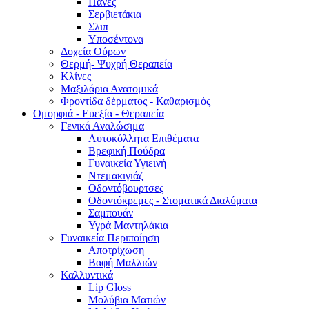
Πάνες
Σερβιετάκια
Σλιπ
Υποσέντονα
Δοχεία Ούρων
Θερμή- Ψυχρή Θεραπεία
Κλίνες
Μαξιλάρια Ανατομικά
Φροντίδα δέρματος - Καθαρισμός
Ομορφιά - Ευεξία - Θεραπεία
Γενικά Αναλώσιμα
Αυτοκόλλητα Επιθέματα
Βρεφική Πούδρα
Γυναικεία Υγιεινή
Ντεμακιγιάζ
Οδοντόβουρτσες
Οδοντόκρεμες - Στοματικά Διαλύματα
Σαμπουάν
Υγρά Μαντηλάκια
Γυναικεία Περιποίηση
Αποτρίχωση
Βαφή Μαλλιών
Καλλυντικά
Lip Gloss
Μολύβια Ματιών