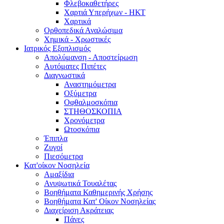
Φλεβοκαθετήρες
Χαρτιά Υπερήχων - ΗΚΤ
Χαρτικά
Ορθοπεδικά Αναλώσιμα
Χημικά - Χρωστικές
Ιατρικός Εξοπλισμός
Απολύμανση - Αποστείρωση
Αυτόματες Πιπέτες
Διαγνωστικά
Αναστημόμετρα
Οξύμετρα
Οφθαλμοσκόπια
ΣΤΗΘΟΣΚΟΠΙΑ
Χρονόμετρα
Ωτοσκόπια
Έπιπλα
Ζυγοί
Πιεσόμετρα
Κατ'οίκον Νοσηλεία
Αμαξίδια
Ανυψωτικά Τουαλέτας
Βοηθήματα Καθημερινής Χρήσης
Βοηθήματα Κατ' Οίκον Νοσηλείας
Διαχείριση Ακράτειας
Πάνες