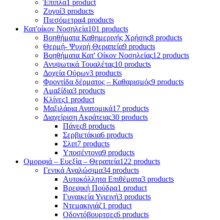
Έπιπλα
1 product
Ζυγοί
3 products
Πιεσόμετρα
4 products
Κατ'οίκον Νοσηλεία
101 products
Βοηθήματα Καθημερινής Χρήσης
8 products
Θερμή- Ψυχρή Θεραπεία
9 products
Βοηθήματα Κατ' Οίκον Νοσηλείας
12 products
Ανυψωτικά Τουαλέτας
10 products
Δοχεία Ούρων
3 products
Φροντίδα δέρματος – Καθαρισμός
9 products
Αμαξίδια
3 products
Κλίνες
1 product
Μαξιλάρια Ανατομικά
17 products
Διαχείριση Ακράτειας
30 products
Πάνες
8 products
Σερβιετάκια
6 products
Σλιπ
7 products
Υποσέντονα
9 products
Ομορφιά – Ευεξία – Θεραπεία
122 products
Γενικά Αναλώσιμα
34 products
Αυτοκόλλητα Επιθέματα
3 products
Βρεφική Πούδρα
1 product
Γυναικεία Υγιεινή
3 products
Ντεμακιγιάζ
1 product
Οδοντόβουρτσες
6 products