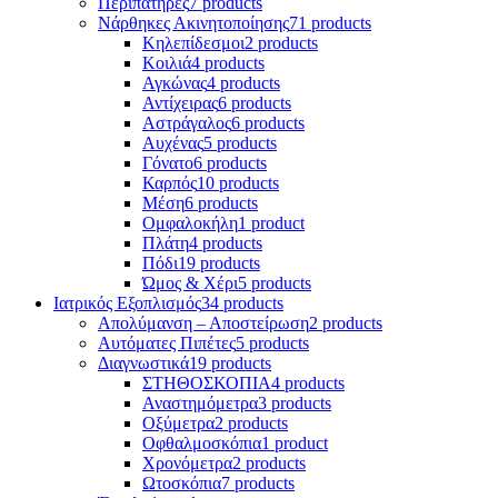
Περιπατήρες
7 products
Νάρθηκες Ακινητοποίησης
71 products
Κηλεπίδεσμοι
2 products
Κοιλιά
4 products
Αγκώνας
4 products
Αντίχειρας
6 products
Αστράγαλος
6 products
Αυχένας
5 products
Γόνατο
6 products
Καρπός
10 products
Μέση
6 products
Ομφαλοκήλη
1 product
Πλάτη
4 products
Πόδι
19 products
Ώμος & Χέρι
5 products
Ιατρικός Εξοπλισμός
34 products
Απολύμανση – Αποστείρωση
2 products
Αυτόματες Πιπέτες
5 products
Διαγνωστικά
19 products
ΣΤΗΘΟΣΚΟΠΙΑ
4 products
Αναστημόμετρα
3 products
Οξύμετρα
2 products
Οφθαλμοσκόπια
1 product
Χρονόμετρα
2 products
Ωτοσκόπια
7 products