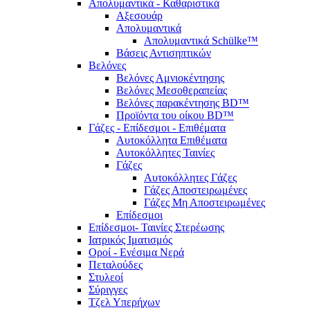
Απολυμαντικά - Καθαριστικά
Αξεσουάρ
Απολυμαντικά
Απολυμαντικά Schülke™
Βάσεις Αντισηπτικών
Βελόνες
Βελόνες Αμνιοκέντησης
Βελόνες Μεσοθεραπείας
Βελόνες παρακέντησης BD™
Προϊόντα του οίκου BD™
Γάζες - Επίδεσμοι - Επιθέματα
Αυτοκόλλητα Επιθέματα
Αυτοκόλλητες Ταινίες
Γάζες
Αυτοκόλλητες Γάζες
Γάζες Αποστειρωμένες
Γάζες Μη Αποστειρωμένες
Επίδεσμοι
Επίδεσμοι- Ταινίες Στερέωσης
Ιατρικός Ιματισμός
Οροί - Ενέσιμα Νερά
Πεταλούδες
Στυλεοί
Σύριγγες
Τζελ Υπερήχων