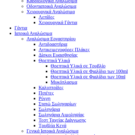
Καρδιολογικά Αναλώσιμα
Οδοντιατρικά Αναλώσιμα
Χειρουργικά Αναλώσιμα
Λεπίδες
Χειρουργικά Γάντια
Γάντια
Ιατρικά Αναλώσιμα
Αναλώσιμα Εργαστηρίου
Αντιδραστήρια
Αντικειμενοφόρες Πλάκες
Δίσκοι Ευαισθησίας
Θρεπτικά Υλικά
Θρεπτικά Υλικά σε Τρυβλίο
Θρεπτικά Υλικά σε Φιαλίδιο των 100ml
Θρεπτικά Υλικά σε Φιαλίδιο των 10ml
Μυκόπλασμα
Καλυπτρίδες
Πιπέτες
Ρύγχη
Στατώ Σωληναρίων
Σωληνάρια
Σωληνάρια Αιμοληψίας
Τεστ Ταχείας Διάγνωσης
Τρυβλία Κενά
Γενικά Ιατρικά Αναλώσιμα