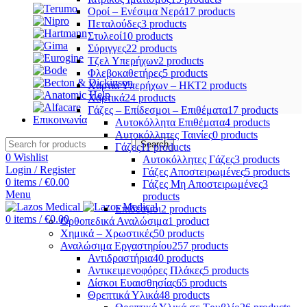
Οροί – Ενέσιμα Νερά
17 products
Πεταλούδες
3 products
Στυλεοί
10 products
Σύριγγες
22 products
Τζελ Υπερήχων
2 products
Φλεβοκαθετήρες
5 products
Χαρτιά Υπερήχων – ΗΚΤ
2 products
Χαρτικά
24 products
Γάζες – Επίδεσμοι – Επιθέματα
17 products
Επικοινωνία
Αυτοκόλλητα Επιθέματα
4 products
Αυτοκόλλητες Ταινίες
0 products
Search
Γάζες
11 products
0
Wishlist
Αυτοκόλλητες Γάζες
3 products
Login / Register
Γάζες Αποστειρωμένες
5 products
0
items
/
€
0.00
Γάζες Μη Αποστειρωμένες
3
Menu
products
Επίδεσμοι
2 products
0
items
/
€
0.00
Ορθοπεδικά Αναλώσιμα
1 product
Χημικά – Χρωστικές
50 products
Αναλώσιμα Εργαστηρίου
257 products
Αντιδραστήρια
40 products
Αντικειμενοφόρες Πλάκες
5 products
Δίσκοι Ευαισθησίας
65 products
Θρεπτικά Υλικά
48 products