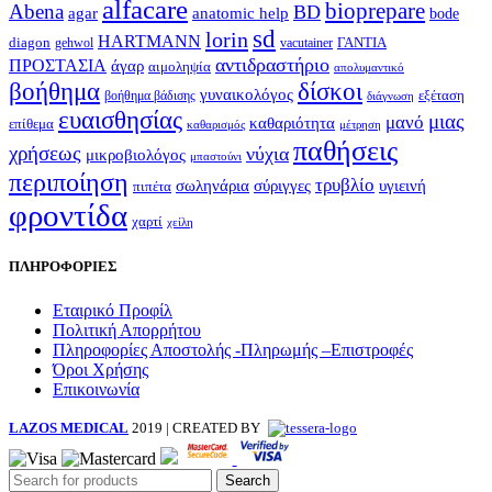
alfacare
bioprepare
Abena
BD
agar
anatomic help
bode
sd
lorin
HARTMANN
diagon
ΓΑΝΤΙΑ
gehwol
vacutainer
αντιδραστήριο
ΠΡΟΣΤΑΣΙΑ
άγαρ
αιμοληψία
απολυμαντικό
βοήθημα
δίσκοι
γυναικολόγος
εξέταση
βοήθημα βάδισης
διάγνωση
ευαισθησίας
μιας
μανό
καθαριότητα
επίθεμα
καθαρισμός
μέτρηση
παθήσεις
χρήσεως
νύχια
μικροβιολόγος
μπαστούνι
περιποίηση
τρυβλίο
σωληνάρια
σύριγγες
υγιεινή
πιπέτα
φροντίδα
χαρτί
χείλη
ΠΛΗΡΟΦΟΡΙΕΣ
Εταιρικό Προφίλ
Πολιτική Απορρήτου
Πληροφορίες Αποστολής -Πληρωμής –Επιστροφές
Όροι Χρήσης
Επικοινωνία
LAZOS MEDICAL
2019 | CREATED BY
Search