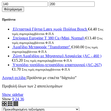
Ελάχιστη
Μέγιστη
τιμή
τιμή
Φιλτράρισμα
Προϊόντα
Εξεταστικά Γάντια Latex χωρίς Πούδρα Bosch
€
4.40
Στις
τιμές συμπεριλαμβάνεται Φ.Π.Α
Σπείραμα Eurogine Τ 380 Cu (Mini, Normal)
€
13.40
Στις
τιμές συμπεριλαμβάνεται Φ.Π.Α
Αμαξίδιο Μεταφοράς "Transformer"
€
160.00
Στις τιμές
συμπεριλαμβάνεται Φ.Π.Α
Ζώνη Αμαξιδίου με Μηχανισμό Ασφαλείας (AC - 460 )
€
15.20
Στις τιμές συμπεριλαμβάνεται Φ.Π.Α
Υποπόδιο τριπόδου-τετραπόδου μπαστουνιού (AC-267)
€
1.70
Στις τιμές συμπεριλαμβάνεται Φ.Π.Α
Αρχική σελίδα
Προϊόντα με ετικέτα “δάχτυλο”
Προβολή όλων των 2 αποτελεσμάτων
Show sidebar
Show
9
24
36