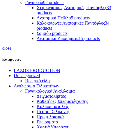
Γυναικεία
92 products
Χειμωνιάτικες Ανατομικές Παντόφλες
33
products
Ανατομικά Πέδιλα
5 products
Καλοκαιρινές Ανατομικές Παντόφλες
34
products
Σαμπό
5 products
Ανατομικά Υποδήματα
15 products
close
Κατηγορίες
LAZOS PRODUCTION
Uncategorized
Βρεφικά είδη
Αναλώσιμα Ειδικοτήτων
Γυναικολογικά Αναλώσιμα
Δειγματολήπτες
Καθετήρες Σπερματέγχυσης
Κολποδιαστολείς
Πεσσοί Σιλικόνης
Προφυλακτικά
Σπειράματα
Χαρτιά Υπερήχου