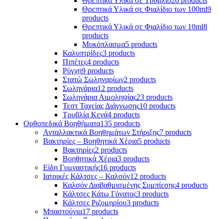
Θρεπτικά Υλικά σε Τρυβλίο
26 products
Θρεπτικά Υλικά σε Φιαλίδιο των 100ml
9
products
Θρεπτικά Υλικά σε Φιαλίδιο των 10ml
8
products
Μυκόπλασμα
5 products
Καλυπτρίδες
3 products
Πιπέτες
4 products
Ρύγχη
9 products
Στατώ Σωληναρίων
2 products
Σωληνάρια
12 products
Σωληνάρια Αιμοληψίας
23 products
Τεστ Ταχείας Διάγνωσης
10 products
Τρυβλία Κενά
4 products
Ορθοπεδικά Βοηθήματα
135 products
Ανταλλακτικά Βοηθημάτων Στήριξης
7 products
Βακτηρίες – Βοηθητικά Χέρια
5 products
Βακτηρίες
2 products
Βοηθητικά Χέρια
3 products
Είδη Γυμναστικής
16 products
Ιατρικές Κάλτσες – Καλσόν
12 products
Καλσόν Διαβαθμισμένης Συμπίεσης
4 products
Κάλτσες Κάτω Γόνατος
3 products
Κάλτσες Ριζομηρίου
3 products
Μπαστούνια
17 products