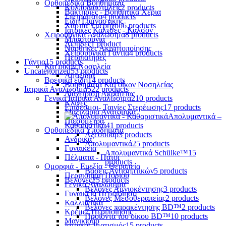
Ορθοπεδικά Βοηθήματα
Κολποδιαστολείς
2 products
Βακτηρίες - Βοηθητικά Χέρια
Σπειράματα
4 products
Είδη Γυμναστικής
Χαρτιά Υπερήχου
6 products
Ιατρικές Κάλτσες - Καλσόν
Χειρουργικά Αναλώσιμα
8 products
Μπαστούνια
Λεπίδες
1 product
Νάρθηκες Ακινητοποίησης
Χειρουργικά Γάντια
4 products
Περιπατήρες
Γάντια
15 products
Κατ'οίκον Νοσηλεία
Uncategorized
53 products
Αμαξίδια
Βρεφικά είδη
14 products
Βοηθήματα Κατ'οίκον Νοσηλείας
Ιατρικά Αναλώσιμα
522 products
Διαχείριση Ακράτειας
Γενικά Ιατρικά Αναλώσιμα
210 products
Κλίνες
Επίδεσμοι- Ταινίες Στερέωσης
17 products
Μαξιλάρια Ανατομικά
Απολυμαντικά –
Πιεσόμετρα
Καθαριστικά
41 products
Ορθοπεδικά Υποδήματα
Αξεσουάρ
3 products
Ανδρικά
Απολυμαντικά
25 products
Γυναικεία
Απολυμαντικά Schülke™
15
Πέλματα - Πάτοι
products
Ομορφιά - Ευεξία - Θεραπεία
Βάσεις Αντισηπτικών
5 products
Περιποίηση Ποδιού
Βελόνες
25 products
Γενικά Αναλώσιμα
Βελόνες Αμνιοκέντησης
3 products
Γυναικεία Περιποίηση
Βελόνες Μεσοθεραπείας
2 products
Καλλυντικά
Βελόνες παρακέντησης BD™
2 products
Κρέμες Περιποίησης
Προϊόντα του οίκου BD™
10 products
Μανικιούρ
Ιατρικός Ιματισμός
15 products