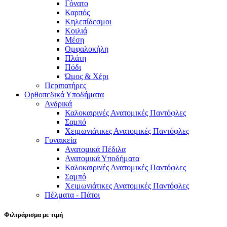
Γόνατο
Καρπός
Κηλεπίδεσμοι
Κοιλιά
Μέση
Ομφαλοκήλη
Πλάτη
Πόδι
Ώμος & Χέρι
Περιπατήρες
Ορθοπεδικά Υποδήματα
Ανδρικά
Καλοκαιρινές Ανατομικές Παντόφλες
Σαμπό
Χειμωνιάτικες Ανατομικές Παντόφλες
Γυναικεία
Ανατομικά Πέδιλα
Ανατομικά Υποδήματα
Καλοκαιρινές Ανατομικές Παντόφλες
Σαμπό
Χειμωνιάτικες Ανατομικές Παντόφλες
Πέλματα - Πάτοι
Φιλτράρισμα με τιμή