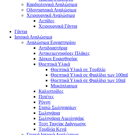
Καρδιολογικά Αναλώσιμα
Οδοντιατρικά Αναλώσιμα
Χειρουργικά Αναλώσιμα
Λεπίδες
Χειρουργικά Γάντια
Γάντια
Ιατρικά Αναλώσιμα
Αναλώσιμα Εργαστηρίου
Αντιδραστήρια
Αντικειμενοφόρες Πλάκες
Δίσκοι Ευαισθησίας
Θρεπτικά Υλικά
Θρεπτικά Υλικά σε Τρυβλίο
Θρεπτικά Υλικά σε Φιαλίδιο των 100ml
Θρεπτικά Υλικά σε Φιαλίδιο των 10ml
Μυκόπλασμα
Καλυπτρίδες
Πιπέτες
Ρύγχη
Στατώ Σωληναρίων
Σωληνάρια
Σωληνάρια Αιμοληψίας
Τεστ Ταχείας Διάγνωσης
Τρυβλία Κενά
Γενικά Ιατρικά Αναλώσιμα