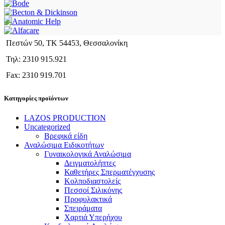
Πεστών 50, ΤΚ 54453, Θεσσαλονίκη
Τηλ: 2310 915.921
Fax: 2310 919.701
Κατηγορίες προϊόντων
LAZOS PRODUCTION
Uncategorized
Βρεφικά είδη
Αναλώσιμα Ειδικοτήτων
Γυναικολογικά Αναλώσιμα
Δειγματολήπτες
Καθετήρες Σπερματέγχυσης
Κολποδιαστολείς
Πεσσοί Σιλικόνης
Προφυλακτικά
Σπειράματα
Χαρτιά Υπερήχου