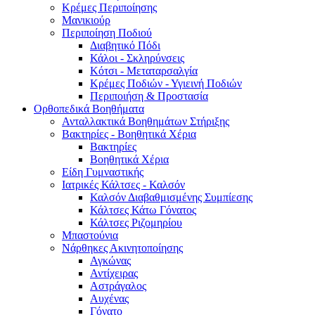
Κρέμες Περιποίησης
Μανικιούρ
Περιποίηση Ποδιού
Διαβητικό Πόδι
Κάλοι - Σκληρύνσεις
Κότσι - Μεταταρσαλγία
Κρέμες Ποδιών - Υγιεινή Ποδιών
Περιποιήση & Προστασία
Ορθοπεδικά Βοηθήματα
Ανταλλακτικά Βοηθημάτων Στήριξης
Βακτηρίες - Βοηθητικά Χέρια
Βακτηρίες
Βοηθητικά Χέρια
Είδη Γυμναστικής
Ιατρικές Κάλτσες - Καλσόν
Καλσόν Διαβαθμισμένης Συμπίεσης
Κάλτσες Κάτω Γόνατος
Κάλτσες Ριζομηρίου
Μπαστούνια
Νάρθηκες Ακινητοποίησης
Αγκώνας
Αντίχειρας
Αστράγαλος
Αυχένας
Γόνατο