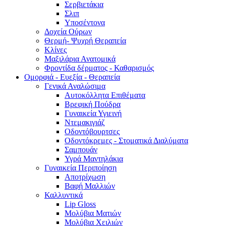
Σερβιετάκια
Σλιπ
Υποσέντονα
Δοχεία Ούρων
Θερμή- Ψυχρή Θεραπεία
Κλίνες
Μαξιλάρια Ανατομικά
Φροντίδα δέρματος - Καθαρισμός
Ομορφιά - Ευεξία - Θεραπεία
Γενικά Αναλώσιμα
Αυτοκόλλητα Επιθέματα
Βρεφική Πούδρα
Γυναικεία Υγιεινή
Ντεμακιγιάζ
Οδοντόβουρτσες
Οδοντόκρεμες - Στοματικά Διαλύματα
Σαμπουάν
Υγρά Μαντηλάκια
Γυναικεία Περιποίηση
Αποτρίχωση
Βαφή Μαλλιών
Καλλυντικά
Lip Gloss
Μολύβια Ματιών
Μολύβια Χειλιών