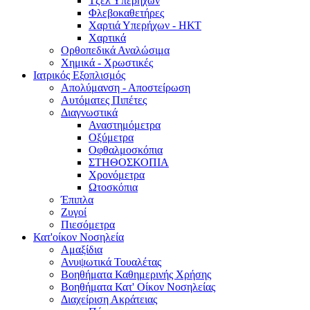
Τζελ Υπερήχων
Φλεβοκαθετήρες
Χαρτιά Υπερήχων - ΗΚΤ
Χαρτικά
Ορθοπεδικά Αναλώσιμα
Χημικά - Χρωστικές
Ιατρικός Εξοπλισμός
Απολύμανση - Αποστείρωση
Αυτόματες Πιπέτες
Διαγνωστικά
Αναστημόμετρα
Οξύμετρα
Οφθαλμοσκόπια
ΣΤΗΘΟΣΚΟΠΙΑ
Χρονόμετρα
Ωτοσκόπια
Έπιπλα
Ζυγοί
Πιεσόμετρα
Κατ'οίκον Νοσηλεία
Αμαξίδια
Ανυψωτικά Τουαλέτας
Βοηθήματα Καθημερινής Χρήσης
Βοηθήματα Κατ' Οίκον Νοσηλείας
Διαχείριση Ακράτειας