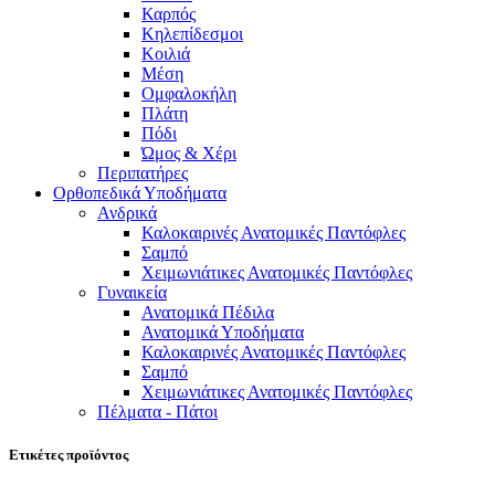
Καρπός
Κηλεπίδεσμοι
Κοιλιά
Μέση
Ομφαλοκήλη
Πλάτη
Πόδι
Ώμος & Χέρι
Περιπατήρες
Ορθοπεδικά Υποδήματα
Ανδρικά
Καλοκαιρινές Ανατομικές Παντόφλες
Σαμπό
Χειμωνιάτικες Ανατομικές Παντόφλες
Γυναικεία
Ανατομικά Πέδιλα
Ανατομικά Υποδήματα
Καλοκαιρινές Ανατομικές Παντόφλες
Σαμπό
Χειμωνιάτικες Ανατομικές Παντόφλες
Πέλματα - Πάτοι
Ετικέτες προϊόντος