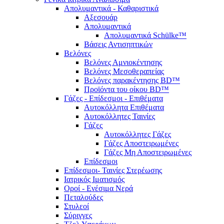
Απολυμαντικά - Καθαριστικά
Αξεσουάρ
Απολυμαντικά
Απολυμαντικά Schülke™
Βάσεις Αντισηπτικών
Βελόνες
Βελόνες Αμνιοκέντησης
Βελόνες Μεσοθεραπείας
Βελόνες παρακέντησης BD™
Προϊόντα του οίκου BD™
Γάζες - Επίδεσμοι - Επιθέματα
Αυτοκόλλητα Επιθέματα
Αυτοκόλλητες Ταινίες
Γάζες
Αυτοκόλλητες Γάζες
Γάζες Αποστειρωμένες
Γάζες Μη Αποστειρωμένες
Επίδεσμοι
Επίδεσμοι- Ταινίες Στερέωσης
Ιατρικός Ιματισμός
Οροί - Ενέσιμα Νερά
Πεταλούδες
Στυλεοί
Σύριγγες