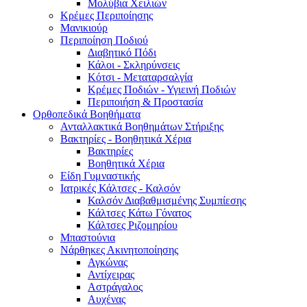
Μολύβια Χειλιών
Κρέμες Περιποίησης
Μανικιούρ
Περιποίηση Ποδιού
Διαβητικό Πόδι
Κάλοι - Σκληρύνσεις
Κότσι - Μεταταρσαλγία
Κρέμες Ποδιών - Υγιεινή Ποδιών
Περιποιήση & Προστασία
Ορθοπεδικά Βοηθήματα
Ανταλλακτικά Βοηθημάτων Στήριξης
Βακτηρίες - Βοηθητικά Χέρια
Βακτηρίες
Βοηθητικά Χέρια
Είδη Γυμναστικής
Ιατρικές Κάλτσες - Καλσόν
Καλσόν Διαβαθμισμένης Συμπίεσης
Κάλτσες Κάτω Γόνατος
Κάλτσες Ριζομηρίου
Μπαστούνια
Νάρθηκες Ακινητοποίησης
Αγκώνας
Αντίχειρας
Αστράγαλος
Αυχένας