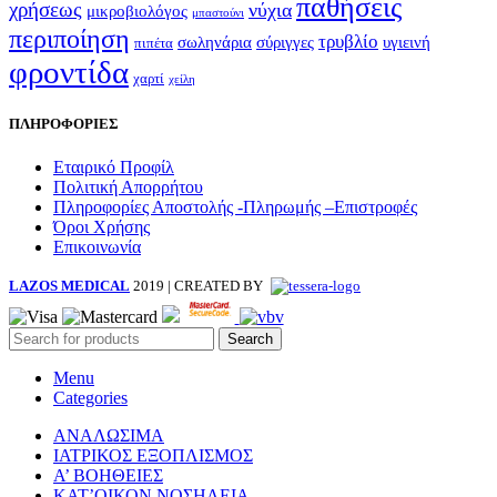
παθήσεις
χρήσεως
νύχια
μικροβιολόγος
μπαστούνι
περιποίηση
τρυβλίο
σωληνάρια
σύριγγες
υγιεινή
πιπέτα
φροντίδα
χαρτί
χείλη
ΠΛΗΡΟΦΟΡΙΕΣ
Εταιρικό Προφίλ
Πολιτική Απορρήτου
Πληροφορίες Αποστολής -Πληρωμής –Επιστροφές
Όροι Χρήσης
Επικοινωνία
LAZOS MEDICAL
2019 | CREATED BY
Search
Menu
Categories
ΑΝΑΛΩΣΙΜΑ
ΙΑΤΡΙΚΟΣ ΕΞΟΠΛΙΣΜΟΣ
Α’ ΒΟΗΘΕΙΕΣ
ΚΑΤ’ΟΙΚΟΝ ΝΟΣΗΛΕΙΑ