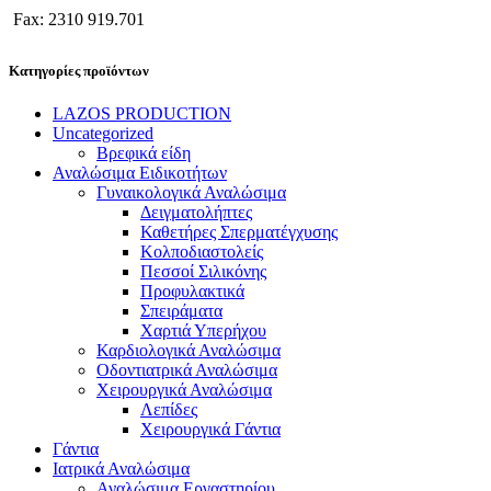
Fax: 2310 919.701
Κατηγορίες προϊόντων
LAZOS PRODUCTION
Uncategorized
Βρεφικά είδη
Αναλώσιμα Ειδικοτήτων
Γυναικολογικά Αναλώσιμα
Δειγματολήπτες
Καθετήρες Σπερματέγχυσης
Κολποδιαστολείς
Πεσσοί Σιλικόνης
Προφυλακτικά
Σπειράματα
Χαρτιά Υπερήχου
Καρδιολογικά Αναλώσιμα
Οδοντιατρικά Αναλώσιμα
Χειρουργικά Αναλώσιμα
Λεπίδες
Χειρουργικά Γάντια
Γάντια
Ιατρικά Αναλώσιμα
Αναλώσιμα Εργαστηρίου