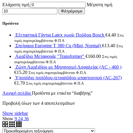
Ελάχιστη τιμή
Μέγιστη τιμή
Φιλτράρισμα
Προϊόντα
Εξεταστικά Γάντια Latex χωρίς Πούδρα Bosch
€
4.40
Στις
τιμές συμπεριλαμβάνεται Φ.Π.Α
Σπείραμα Eurogine Τ 380 Cu (Mini, Normal)
€
13.40
Στις
τιμές συμπεριλαμβάνεται Φ.Π.Α
Αμαξίδιο Μεταφοράς "Transformer"
€
160.00
Στις τιμές
συμπεριλαμβάνεται Φ.Π.Α
Ζώνη Αμαξιδίου με Μηχανισμό Ασφαλείας (AC - 460 )
€
15.20
Στις τιμές συμπεριλαμβάνεται Φ.Π.Α
Υποπόδιο τριπόδου-τετραπόδου μπαστουνιού (AC-267)
€
1.70
Στις τιμές συμπεριλαμβάνεται Φ.Π.Α
Αρχική σελίδα
Προϊόντα με ετικέτα “διαβήτης”
Προβολή όλων των 4 αποτελεσμάτων
Show sidebar
Show
9
24
36