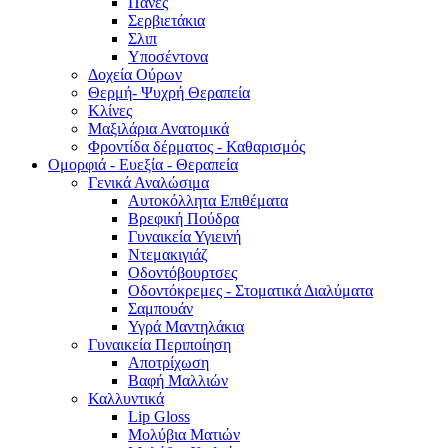
Πάνες
Σερβιετάκια
Σλιπ
Υποσέντονα
Δοχεία Ούρων
Θερμή- Ψυχρή Θεραπεία
Κλίνες
Μαξιλάρια Ανατομικά
Φροντίδα δέρματος - Καθαρισμός
Ομορφιά - Ευεξία - Θεραπεία
Γενικά Αναλώσιμα
Αυτοκόλλητα Επιθέματα
Βρεφική Πούδρα
Γυναικεία Υγιεινή
Ντεμακιγιάζ
Οδοντόβουρτσες
Οδοντόκρεμες - Στοματικά Διαλύματα
Σαμπουάν
Υγρά Μαντηλάκια
Γυναικεία Περιποίηση
Αποτρίχωση
Βαφή Μαλλιών
Καλλυντικά
Lip Gloss
Μολύβια Ματιών