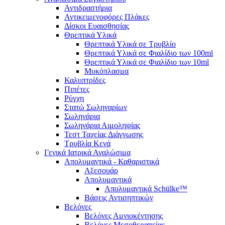
Αντιδραστήρια
Αντικειμενοφόρες Πλάκες
Δίσκοι Ευαισθησίας
Θρεπτικά Υλικά
Θρεπτικά Υλικά σε Τρυβλίο
Θρεπτικά Υλικά σε Φιαλίδιο των 100ml
Θρεπτικά Υλικά σε Φιαλίδιο των 10ml
Μυκόπλασμα
Καλυπτρίδες
Πιπέτες
Ρύγχη
Στατώ Σωληναρίων
Σωληνάρια
Σωληνάρια Αιμοληψίας
Τεστ Ταχείας Διάγνωσης
Τρυβλία Κενά
Γενικά Ιατρικά Αναλώσιμα
Απολυμαντικά - Καθαριστικά
Αξεσουάρ
Απολυμαντικά
Απολυμαντικά Schülke™
Βάσεις Αντισηπτικών
Βελόνες
Βελόνες Αμνιοκέντησης
Βελόνες Μεσοθεραπείας