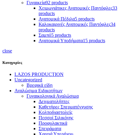
Γυναικεία
92 products
Χειμωνιάτικες Ανατομικές Παντόφλες
33
products
Ανατομικά Πέδιλα
5 products
Καλοκαιρινές Ανατομικές Παντόφλες
34
products
Σαμπό
5 products
Ανατομικά Υποδήματα
15 products
close
Κατηγορίες
LAZOS PRODUCTION
Uncategorized
Βρεφικά είδη
Αναλώσιμα Ειδικοτήτων
Γυναικολογικά Αναλώσιμα
Δειγματολήπτες
Καθετήρες Σπερματέγχυσης
Κολποδιαστολείς
Πεσσοί Σιλικόνης
Προφυλακτικά
Σπειράματα
Χαρτιά Υπερήχου