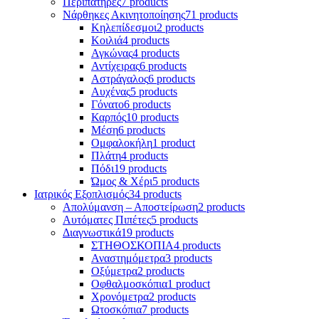
Περιπατήρες
7 products
Νάρθηκες Ακινητοποίησης
71 products
Κηλεπίδεσμοι
2 products
Κοιλιά
4 products
Αγκώνας
4 products
Αντίχειρας
6 products
Αστράγαλος
6 products
Αυχένας
5 products
Γόνατο
6 products
Καρπός
10 products
Μέση
6 products
Ομφαλοκήλη
1 product
Πλάτη
4 products
Πόδι
19 products
Ώμος & Χέρι
5 products
Ιατρικός Εξοπλισμός
34 products
Απολύμανση – Αποστείρωση
2 products
Αυτόματες Πιπέτες
5 products
Διαγνωστικά
19 products
ΣΤΗΘΟΣΚΟΠΙΑ
4 products
Αναστημόμετρα
3 products
Οξύμετρα
2 products
Οφθαλμοσκόπια
1 product
Χρονόμετρα
2 products
Ωτοσκόπια
7 products