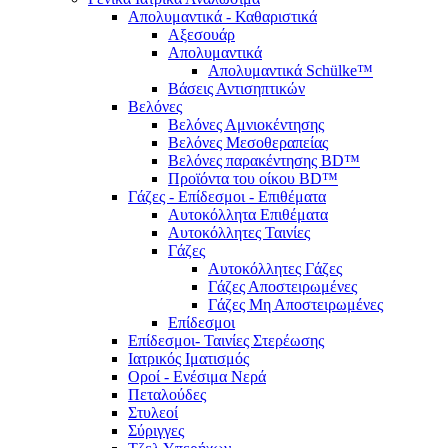
Απολυμαντικά - Καθαριστικά
Αξεσουάρ
Απολυμαντικά
Απολυμαντικά Schülke™
Βάσεις Αντισηπτικών
Βελόνες
Βελόνες Αμνιοκέντησης
Βελόνες Μεσοθεραπείας
Βελόνες παρακέντησης BD™
Προϊόντα του οίκου BD™
Γάζες - Επίδεσμοι - Επιθέματα
Αυτοκόλλητα Επιθέματα
Αυτοκόλλητες Ταινίες
Γάζες
Αυτοκόλλητες Γάζες
Γάζες Αποστειρωμένες
Γάζες Μη Αποστειρωμένες
Επίδεσμοι
Επίδεσμοι- Ταινίες Στερέωσης
Ιατρικός Ιματισμός
Οροί - Ενέσιμα Νερά
Πεταλούδες
Στυλεοί
Σύριγγες