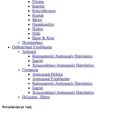
Γόνατο
Καρπός
Κηλεπίδεσμοι
Κοιλιά
Μέση
Ομφαλοκήλη
Πλάτη
Πόδι
Ώμος & Χέρι
Περιπατήρες
Ορθοπεδικά Υποδήματα
Ανδρικά
Καλοκαιρινές Ανατομικές Παντόφλες
Σαμπό
Χειμωνιάτικες Ανατομικές Παντόφλες
Γυναικεία
Ανατομικά Πέδιλα
Ανατομικά Υποδήματα
Καλοκαιρινές Ανατομικές Παντόφλες
Σαμπό
Χειμωνιάτικες Ανατομικές Παντόφλες
Πέλματα - Πάτοι
Φιλτράρισμα με τιμή