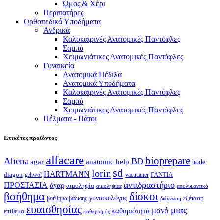
Ώμος & Χέρι
Περιπατήρες
Ορθοπεδικά Υποδήματα
Ανδρικά
Καλοκαιρινές Ανατομικές Παντόφλες
Σαμπό
Χειμωνιάτικες Ανατομικές Παντόφλες
Γυναικεία
Ανατομικά Πέδιλα
Ανατομικά Υποδήματα
Καλοκαιρινές Ανατομικές Παντόφλες
Σαμπό
Χειμωνιάτικες Ανατομικές Παντόφλες
Πέλματα - Πάτοι
Ετικέτες προϊόντος
alfacare
bioprepare
Abena
BD
agar
anatomic help
bode
sd
lorin
HARTMANN
diagon
ΓΑΝΤΙΑ
gehwol
vacutainer
αντιδραστήριο
ΠΡΟΣΤΑΣΙΑ
άγαρ
αιμοληψία
απολυμαντικό
αιμοληψίας
βοήθημα
δίσκοι
γυναικολόγος
εξέταση
βοήθημα βάδισης
διάγνωση
ευαισθησίας
μιας
μανό
καθαριότητα
επίθεμα
καθαρισμός