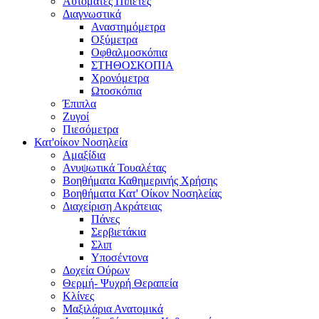
Αυτόματες Πιπέτες
Διαγνωστικά
Αναστημόμετρα
Οξύμετρα
Οφθαλμοσκόπια
ΣΤΗΘΟΣΚΟΠΙΑ
Χρονόμετρα
Ωτοσκόπια
Έπιπλα
Ζυγοί
Πιεσόμετρα
Κατ'οίκον Νοσηλεία
Αμαξίδια
Ανυψωτικά Τουαλέτας
Βοηθήματα Καθημερινής Χρήσης
Βοηθήματα Κατ' Οίκον Νοσηλείας
Διαχείριση Ακράτειας
Πάνες
Σερβιετάκια
Σλιπ
Υποσέντονα
Δοχεία Ούρων
Θερμή- Ψυχρή Θεραπεία
Κλίνες
Μαξιλάρια Ανατομικά