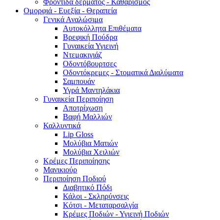
Φροντίδα δέρματος - Καθαρισμός
Ομορφιά - Ευεξία - Θεραπεία
Γενικά Αναλώσιμα
Αυτοκόλλητα Επιθέματα
Βρεφική Πούδρα
Γυναικεία Υγιεινή
Ντεμακιγιάζ
Οδοντόβουρτσες
Οδοντόκρεμες - Στοματικά Διαλύματα
Σαμπουάν
Υγρά Μαντηλάκια
Γυναικεία Περιποίηση
Αποτρίχωση
Βαφή Μαλλιών
Καλλυντικά
Lip Gloss
Μολύβια Ματιών
Μολύβια Χειλιών
Κρέμες Περιποίησης
Μανικιούρ
Περιποίηση Ποδιού
Διαβητικό Πόδι
Κάλοι - Σκληρύνσεις
Κότσι - Μεταταρσαλγία
Κρέμες Ποδιών - Υγιεινή Ποδιών