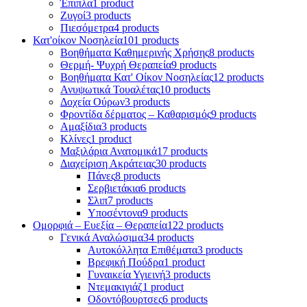
Έπιπλα
1 product
Ζυγοί
3 products
Πιεσόμετρα
4 products
Κατ'οίκον Νοσηλεία
101 products
Βοηθήματα Καθημερινής Χρήσης
8 products
Θερμή- Ψυχρή Θεραπεία
9 products
Βοηθήματα Κατ' Οίκον Νοσηλείας
12 products
Ανυψωτικά Τουαλέτας
10 products
Δοχεία Ούρων
3 products
Φροντίδα δέρματος – Καθαρισμός
9 products
Αμαξίδια
3 products
Κλίνες
1 product
Μαξιλάρια Ανατομικά
17 products
Διαχείριση Ακράτειας
30 products
Πάνες
8 products
Σερβιετάκια
6 products
Σλιπ
7 products
Υποσέντονα
9 products
Ομορφιά – Ευεξία – Θεραπεία
122 products
Γενικά Αναλώσιμα
34 products
Αυτοκόλλητα Επιθέματα
3 products
Βρεφική Πούδρα
1 product
Γυναικεία Υγιεινή
3 products
Ντεμακιγιάζ
1 product
Οδοντόβουρτσες
6 products