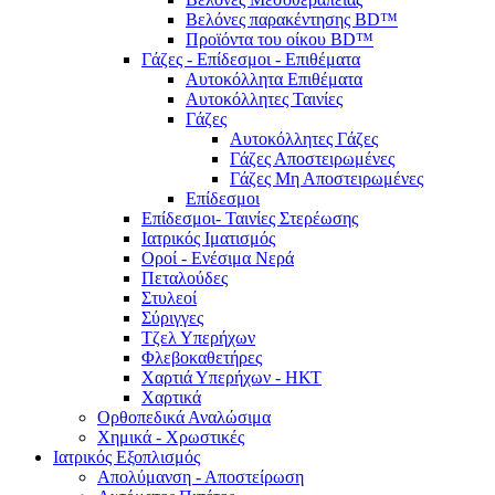
Βελόνες παρακέντησης BD™
Προϊόντα του οίκου BD™
Γάζες - Επίδεσμοι - Επιθέματα
Αυτοκόλλητα Επιθέματα
Αυτοκόλλητες Ταινίες
Γάζες
Αυτοκόλλητες Γάζες
Γάζες Αποστειρωμένες
Γάζες Μη Αποστειρωμένες
Επίδεσμοι
Επίδεσμοι- Ταινίες Στερέωσης
Ιατρικός Ιματισμός
Οροί - Ενέσιμα Νερά
Πεταλούδες
Στυλεοί
Σύριγγες
Τζελ Υπερήχων
Φλεβοκαθετήρες
Χαρτιά Υπερήχων - ΗΚΤ
Χαρτικά
Ορθοπεδικά Αναλώσιμα
Χημικά - Χρωστικές
Ιατρικός Εξοπλισμός
Απολύμανση - Αποστείρωση