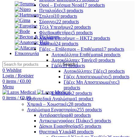
Οροί – Ενέσιμα Νερά
17 products
Πεταλούδες
3 products
Στυλεοί
10 products
Σύριγγες
22 products
Τζελ Υπερήχων
2 products
Φλεβοκαθετήρες
5 products
Χαρτιά Υπερήχων – ΗΚΤ
2 products
Χαρτικά
24 products
Γάζες – Επίδεσμοι – Επιθέματα
17 products
Επικοινωνία
Αυτοκόλλητα Επιθέματα
4 products
Αυτοκόλλητες Ταινίες
0 products
Search
Γάζες
11 products
0
Wishlist
Αυτοκόλλητες Γάζες
3 products
Login / Register
Γάζες Αποστειρωμένες
5 products
0
items
/
€
0.00
Γάζες Μη Αποστειρωμένες
3
Menu
products
Επίδεσμοι
2 products
0
items
/
€
0.00
Ορθοπεδικά Αναλώσιμα
1 product
Χημικά – Χρωστικές
28 products
Αναλώσιμα Εργαστηρίου
255 products
Αντιδραστήρια
40 products
Αντικειμενοφόρες Πλάκες
5 products
Δίσκοι Ευαισθησίας
65 products
Θρεπτικά Υλικά
48 products