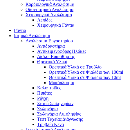
Καρδιολογικά Αναλώσιμα
Οδοντιατρικά Αναλώσιμα
Χειρουργικά Αναλώσιμα
Λεπίδες
Χειρουργικά Γάντια
Γάντια
Ιατρικά Αναλώσιμα
Αναλώσιμα Εργαστηρίου
Αντιδραστήρια
Αντικειμενοφόρες Πλάκες
Δίσκοι Ευαισθησίας
Θρεπτικά Υλικά
Θρεπτικά Υλικά σε Τρυβλίο
Θρεπτικά Υλικά σε Φιαλίδιο των 100ml
Θρεπτικά Υλικά σε Φιαλίδιο των 10ml
Μυκόπλασμα
Καλυπτρίδες
Πιπέτες
Ρύγχη
Στατώ Σωληναρίων
Σωληνάρια
Σωληνάρια Αιμοληψίας
Τεστ Ταχείας Διάγνωσης
Τρυβλία Κενά
Γενικά Ιατρικά Αναλώσιμα