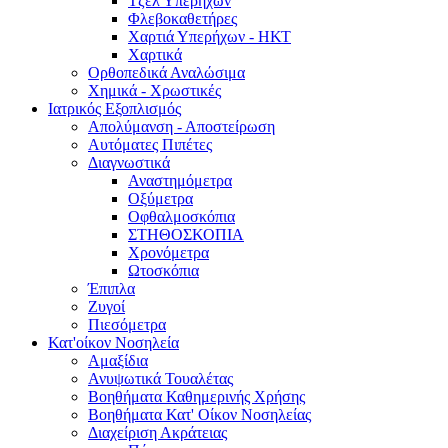
Τζελ Υπερήχων
Φλεβοκαθετήρες
Χαρτιά Υπερήχων - ΗΚΤ
Χαρτικά
Ορθοπεδικά Αναλώσιμα
Χημικά - Χρωστικές
Ιατρικός Εξοπλισμός
Απολύμανση - Αποστείρωση
Αυτόματες Πιπέτες
Διαγνωστικά
Αναστημόμετρα
Οξύμετρα
Οφθαλμοσκόπια
ΣΤΗΘΟΣΚΟΠΙΑ
Χρονόμετρα
Ωτοσκόπια
Έπιπλα
Ζυγοί
Πιεσόμετρα
Κατ'οίκον Νοσηλεία
Αμαξίδια
Ανυψωτικά Τουαλέτας
Βοηθήματα Καθημερινής Χρήσης
Βοηθήματα Κατ' Οίκον Νοσηλείας
Διαχείριση Ακράτειας