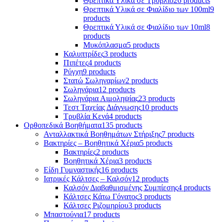
Θρεπτικά Υλικά σε Τρυβλίο
26 products
Θρεπτικά Υλικά σε Φιαλίδιο των 100ml
9
products
Θρεπτικά Υλικά σε Φιαλίδιο των 10ml
8
products
Μυκόπλασμα
5 products
Καλυπτρίδες
3 products
Πιπέτες
4 products
Ρύγχη
9 products
Στατώ Σωληναρίων
2 products
Σωληνάρια
12 products
Σωληνάρια Αιμοληψίας
23 products
Τεστ Ταχείας Διάγνωσης
10 products
Τρυβλία Κενά
4 products
Ορθοπεδικά Βοηθήματα
135 products
Ανταλλακτικά Βοηθημάτων Στήριξης
7 products
Βακτηρίες – Βοηθητικά Χέρια
5 products
Βακτηρίες
2 products
Βοηθητικά Χέρια
3 products
Είδη Γυμναστικής
16 products
Ιατρικές Κάλτσες – Καλσόν
12 products
Καλσόν Διαβαθμισμένης Συμπίεσης
4 products
Κάλτσες Κάτω Γόνατος
3 products
Κάλτσες Ριζομηρίου
3 products
Μπαστούνια
17 products