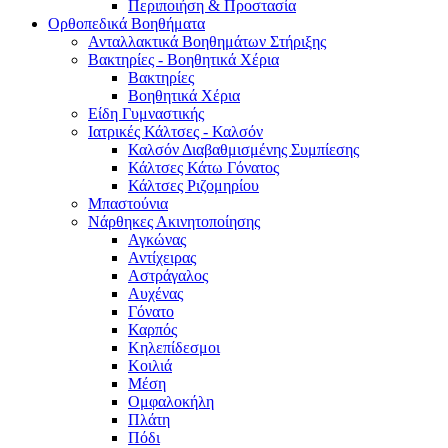
Περιποιήση & Προστασία
Ορθοπεδικά Βοηθήματα
Ανταλλακτικά Βοηθημάτων Στήριξης
Βακτηρίες - Βοηθητικά Χέρια
Βακτηρίες
Βοηθητικά Χέρια
Είδη Γυμναστικής
Ιατρικές Κάλτσες - Καλσόν
Καλσόν Διαβαθμισμένης Συμπίεσης
Κάλτσες Κάτω Γόνατος
Κάλτσες Ριζομηρίου
Μπαστούνια
Νάρθηκες Ακινητοποίησης
Αγκώνας
Αντίχειρας
Αστράγαλος
Αυχένας
Γόνατο
Καρπός
Κηλεπίδεσμοι
Κοιλιά
Μέση
Ομφαλοκήλη
Πλάτη
Πόδι