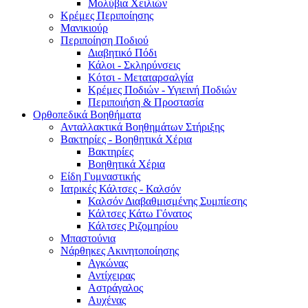
Μολύβια Χειλιών
Κρέμες Περιποίησης
Μανικιούρ
Περιποίηση Ποδιού
Διαβητικό Πόδι
Κάλοι - Σκληρύνσεις
Κότσι - Μεταταρσαλγία
Κρέμες Ποδιών - Υγιεινή Ποδιών
Περιποιήση & Προστασία
Ορθοπεδικά Βοηθήματα
Ανταλλακτικά Βοηθημάτων Στήριξης
Βακτηρίες - Βοηθητικά Χέρια
Βακτηρίες
Βοηθητικά Χέρια
Είδη Γυμναστικής
Ιατρικές Κάλτσες - Καλσόν
Καλσόν Διαβαθμισμένης Συμπίεσης
Κάλτσες Κάτω Γόνατος
Κάλτσες Ριζομηρίου
Μπαστούνια
Νάρθηκες Ακινητοποίησης
Αγκώνας
Αντίχειρας
Αστράγαλος
Αυχένας