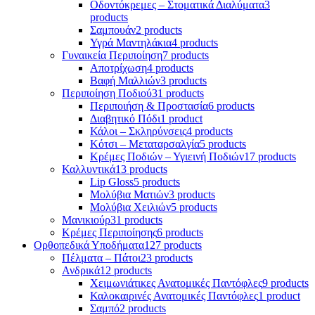
Οδοντόκρεμες – Στοματικά Διαλύματα
3
products
Σαμπουάν
2 products
Υγρά Μαντηλάκια
4 products
Γυναικεία Περιποίηση
7 products
Αποτρίχωση
4 products
Βαφή Μαλλιών
3 products
Περιποίηση Ποδιού
31 products
Περιποιήση & Προστασία
6 products
Διαβητικό Πόδι
1 product
Κάλοι – Σκληρύνσεις
4 products
Κότσι – Μεταταρσαλγία
5 products
Κρέμες Ποδιών – Υγιεινή Ποδιών
17 products
Καλλυντικά
13 products
Lip Gloss
5 products
Μολύβια Ματιών
3 products
Μολύβια Χειλιών
5 products
Μανικιούρ
31 products
Κρέμες Περιποίησης
6 products
Ορθοπεδικά Υποδήματα
127 products
Πέλματα – Πάτοι
23 products
Ανδρικά
12 products
Χειμωνιάτικες Ανατομικές Παντόφλες
9 products
Καλοκαιρινές Ανατομικές Παντόφλες
1 product
Σαμπό
2 products