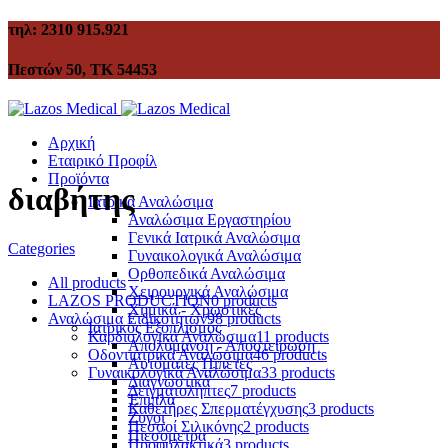
τηλ: 2310 915.921
Πεστών 50, ΤΚ 54453
Αρχική
Εταιρικό Προφίλ
Προϊόντα
διαβήτης
Ιατρικά Αναλώσιμα
Αναλώσιμα Εργαστηρίου
Γενικά Ιατρικά Αναλώσιμα
Categories
Γυναικολογικά Αναλώσιμα
Ορθοπεδικά Αναλώσιμα
All
products
Χειρουργικά Αναλώσιμα
LAZOS PRODUCTION
0 products
Χημικά - Χρωστικές
Αναλώσιμα Ειδικοτήτων
98 products
Ιατρικός Εξοπλισμός
Καρδιολογικά Αναλώσιμα
11 products
Απολύμανση - Αποστείρωση
Οδοντιατρικά Αναλώσιμα
46 products
Αυτόματες Πιπέτες
Γυναικολογικά Αναλώσιμα
33 products
Διαγνωστικά
Δειγματολήπτες
7 products
Έπιπλα
Καθετήρες Σπερματέγχυσης
3 products
Ζυγοί
Πεσσοί Σιλικόνης
2 products
Πιεσόμετρα
Προφυλακτικά
3 products