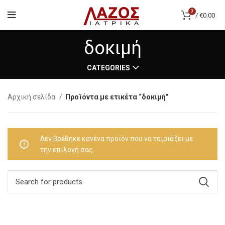
0
/
€
0.00
δοκιμή
CATEGORIES
Αρχική σελίδα
Προϊόντα με ετικέτα “δοκιμή”
Δεν βρέθηκε κανένα προϊόν που να ταιριάζει με
την επιλογή σας.