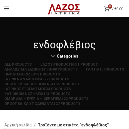
0
/
€
0.00
ενδοφλέβιος
Categories
ALL
PRODUCTS
LAZOS PRODUCTION
1 PRODUCT
ΑΝΑΛΩΣΙΜΑ ΕΙΔΙΚΟΤΗΤΩΝ
98 PRODUCTS
ΓΑΝΤΙΑ
15 PRODUCTS
UNCATEGORIZED
53 PRODUCTS
ΙΑΤΡΙΚΑ ΑΝΑΛΩΣΙΜΑ
522 PRODUCTS
ΟΡΘΟΠΕΔΙΚΑ ΒΟΗΘΗΜΑΤΑ
135 PRODUCTS
ΙΑΤΡΙΚΟΣ ΕΞΟΠΛΙΣΜΟΣ
34 PRODUCTS
ΚΑΤ'ΟΙΚΟΝ ΝΟΣΗΛΕΙΑ
101 PRODUCTS
ΟΜΟΡΦΙΑ – ΕΥΕΞΙΑ – ΘΕΡΑΠΕΙΑ
122 PRODUCTS
ΟΡΘΟΠΕΔΙΚΑ ΥΠΟΔΗΜΑΤΑ
127 PRODUCTS
Αρχική σελίδα
Προϊόντα με ετικέτα “ενδοφλέβιος”