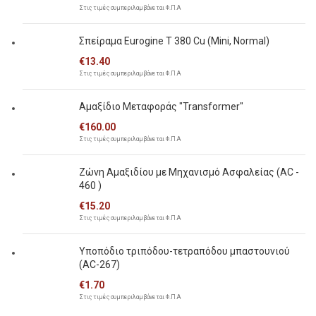
Στις τιμές συμπεριλαμβάνεται Φ.Π.Α
Σπείραμα Eurogine Τ 380 Cu (Mini, Normal)
€
13.40
Στις τιμές συμπεριλαμβάνεται Φ.Π.Α
Αμαξίδιο Μεταφοράς "Transformer"
€
160.00
Στις τιμές συμπεριλαμβάνεται Φ.Π.Α
Ζώνη Αμαξιδίου με Μηχανισμό Ασφαλείας (AC -
460 )
€
15.20
Στις τιμές συμπεριλαμβάνεται Φ.Π.Α
Υποπόδιο τριπόδου-τετραπόδου μπαστουνιού
(AC-267)
€
1.70
Στις τιμές συμπεριλαμβάνεται Φ.Π.Α