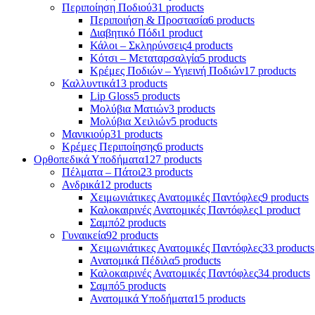
Περιποίηση Ποδιού
31 products
Περιποιήση & Προστασία
6 products
Διαβητικό Πόδι
1 product
Κάλοι – Σκληρύνσεις
4 products
Κότσι – Μεταταρσαλγία
5 products
Κρέμες Ποδιών – Υγιεινή Ποδιών
17 products
Καλλυντικά
13 products
Lip Gloss
5 products
Μολύβια Ματιών
3 products
Μολύβια Χειλιών
5 products
Μανικιούρ
31 products
Κρέμες Περιποίησης
6 products
Ορθοπεδικά Υποδήματα
127 products
Πέλματα – Πάτοι
23 products
Ανδρικά
12 products
Χειμωνιάτικες Ανατομικές Παντόφλες
9 products
Καλοκαιρινές Ανατομικές Παντόφλες
1 product
Σαμπό
2 products
Γυναικεία
92 products
Χειμωνιάτικες Ανατομικές Παντόφλες
33 products
Ανατομικά Πέδιλα
5 products
Καλοκαιρινές Ανατομικές Παντόφλες
34 products
Σαμπό
5 products
Ανατομικά Υποδήματα
15 products