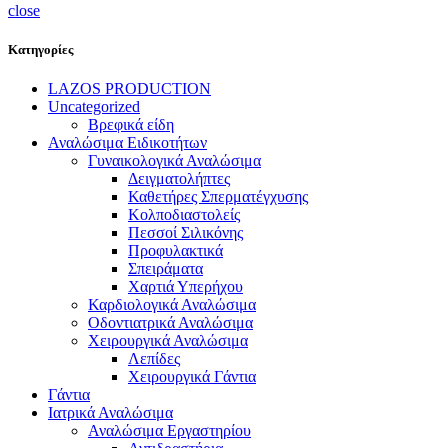
close
Κατηγορίες
LAZOS PRODUCTION
Uncategorized
Βρεφικά είδη
Αναλώσιμα Ειδικοτήτων
Γυναικολογικά Αναλώσιμα
Δειγματολήπτες
Καθετήρες Σπερματέγχυσης
Κολποδιαστολείς
Πεσσοί Σιλικόνης
Προφυλακτικά
Σπειράματα
Χαρτιά Υπερήχου
Καρδιολογικά Αναλώσιμα
Οδοντιατρικά Αναλώσιμα
Χειρουργικά Αναλώσιμα
Λεπίδες
Χειρουργικά Γάντια
Γάντια
Ιατρικά Αναλώσιμα
Αναλώσιμα Εργαστηρίου