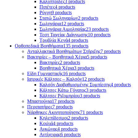
Καλυπτρίδες
3 products
Πιπέτες
4 products
Ρύγχη
9 products
Στατώ Σωληναρίων
2 products
Σωληνάρια
12 products
Σωληνάρια Αιμοληψίας
23 products
Τεστ Ταχείας Διάγνωσης
10 products
Τρυβλία Κενά
4 products
Ορθοπεδικά Βοηθήματα
135 products
Ανταλλακτικά Βοηθημάτων Στήριξης
7 products
Βακτηρίες – Βοηθητικά Χέρια
5 products
Βακτηρίες
2 products
Βοηθητικά Χέρια
3 products
Είδη Γυμναστικής
16 products
Ιατρικές Κάλτσες – Καλσόν
12 products
Καλσόν Διαβαθμισμένης Συμπίεσης
4 products
Κάλτσες Κάτω Γόνατος
3 products
Κάλτσες Ριζομηρίου
3 products
Μπαστούνια
17 products
Περιπατήρες
7 products
Νάρθηκες Ακινητοποίησης
71 products
Κηλεπίδεσμοι
2 products
Κοιλιά
4 products
Αγκώνας
4 products
Αντίχειρας
6 products