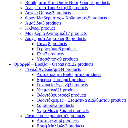
Βοηθήματα Κατ' Οίκον Νοσηλείας
12 products
Ανυψωτικά Τουαλέτας
10 products
Δοχεία Ούρων
3 products
Φροντίδα δέρματος – Καθαρισμός
9 products
Αμαξίδια
3 products
Κλίνες
1 product
Μαξιλάρια Ανατομικά
17 products
Διαχείριση Ακράτειας
30 products
Πάνες
8 products
Σερβιετάκια
6 products
Σλιπ
7 products
Υποσέντονα
9 products
Ομορφιά – Ευεξία – Θεραπεία
122 products
Γενικά Αναλώσιμα
34 products
Αυτοκόλλητα Επιθέματα
3 products
Βρεφική Πούδρα
1 product
Γυναικεία Υγιεινή
3 products
Ντεμακιγιάζ
1 product
Οδοντόβουρτσες
6 products
Οδοντόκρεμες – Στοματικά Διαλύματα
3 products
Σαμπουάν
2 products
Υγρά Μαντηλάκια
4 products
Γυναικεία Περιποίηση
7 products
Αποτρίχωση
4 products
Βαφή Μαλλιών
3 products