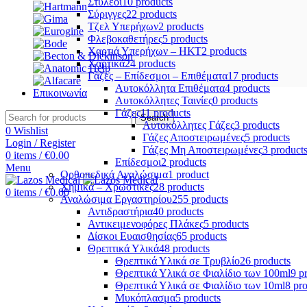
Στυλεοί
10 products
Σύριγγες
22 products
Τζελ Υπερήχων
2 products
Φλεβοκαθετήρες
5 products
Χαρτιά Υπερήχων – ΗΚΤ
2 products
Χαρτικά
24 products
Γάζες – Επίδεσμοι – Επιθέματα
17 products
Αυτοκόλλητα Επιθέματα
4 products
Επικοινωνία
Αυτοκόλλητες Ταινίες
0 products
Γάζες
11 products
Search
Αυτοκόλλητες Γάζες
3 products
0
Wishlist
Γάζες Αποστειρωμένες
5 products
Login / Register
Γάζες Μη Αποστειρωμένες
3 product
0
items
/
€
0.00
Επίδεσμοι
2 products
Menu
Ορθοπεδικά Αναλώσιμα
1 product
Χημικά – Χρωστικές
28 products
0
items
/
€
0.00
Αναλώσιμα Εργαστηρίου
255 products
Αντιδραστήρια
40 products
Αντικειμενοφόρες Πλάκες
5 products
Δίσκοι Ευαισθησίας
65 products
Θρεπτικά Υλικά
48 products
Θρεπτικά Υλικά σε Τρυβλίο
26 products
Θρεπτικά Υλικά σε Φιαλίδιο των 100ml
9 p
Θρεπτικά Υλικά σε Φιαλίδιο των 10ml
8 pr
Μυκόπλασμα
5 products