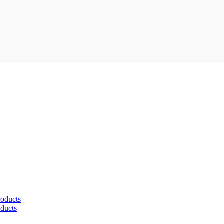
s
roducts
oducts