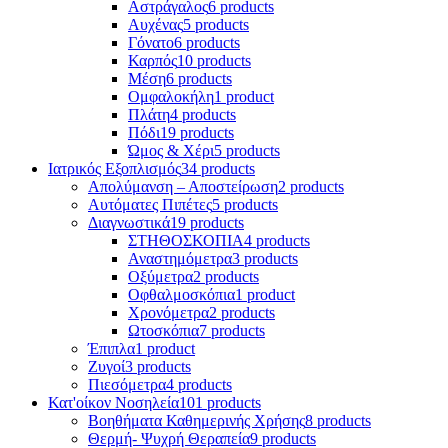
Αστράγαλος
6 products
Αυχένας
5 products
Γόνατο
6 products
Καρπός
10 products
Μέση
6 products
Ομφαλοκήλη
1 product
Πλάτη
4 products
Πόδι
19 products
Ώμος & Χέρι
5 products
Ιατρικός Εξοπλισμός
34 products
Απολύμανση – Αποστείρωση
2 products
Αυτόματες Πιπέτες
5 products
Διαγνωστικά
19 products
ΣΤΗΘΟΣΚΟΠΙΑ
4 products
Αναστημόμετρα
3 products
Οξύμετρα
2 products
Οφθαλμοσκόπια
1 product
Χρονόμετρα
2 products
Ωτοσκόπια
7 products
Έπιπλα
1 product
Ζυγοί
3 products
Πιεσόμετρα
4 products
Κατ'οίκον Νοσηλεία
101 products
Βοηθήματα Καθημερινής Χρήσης
8 products
Θερμή- Ψυχρή Θεραπεία
9 products