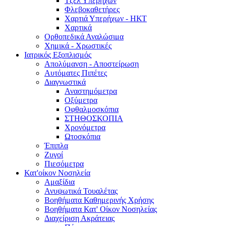
Τζελ Υπερήχων
Φλεβοκαθετήρες
Χαρτιά Υπερήχων - ΗΚΤ
Χαρτικά
Ορθοπεδικά Αναλώσιμα
Χημικά - Χρωστικές
Ιατρικός Εξοπλισμός
Απολύμανση - Αποστείρωση
Αυτόματες Πιπέτες
Διαγνωστικά
Αναστημόμετρα
Οξύμετρα
Οφθαλμοσκόπια
ΣΤΗΘΟΣΚΟΠΙΑ
Χρονόμετρα
Ωτοσκόπια
Έπιπλα
Ζυγοί
Πιεσόμετρα
Κατ'οίκον Νοσηλεία
Αμαξίδια
Ανυψωτικά Τουαλέτας
Βοηθήματα Καθημερινής Χρήσης
Βοηθήματα Κατ' Οίκον Νοσηλείας
Διαχείριση Ακράτειας