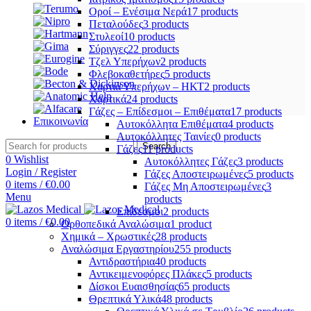
Οροί – Ενέσιμα Νερά
17 products
Πεταλούδες
3 products
Στυλεοί
10 products
Σύριγγες
22 products
Τζελ Υπερήχων
2 products
Φλεβοκαθετήρες
5 products
Χαρτιά Υπερήχων – ΗΚΤ
2 products
Χαρτικά
24 products
Γάζες – Επίδεσμοι – Επιθέματα
17 products
Επικοινωνία
Αυτοκόλλητα Επιθέματα
4 products
Αυτοκόλλητες Ταινίες
0 products
Search
Γάζες
11 products
0
Wishlist
Αυτοκόλλητες Γάζες
3 products
Login / Register
Γάζες Αποστειρωμένες
5 products
0
items
/
€
0.00
Γάζες Μη Αποστειρωμένες
3
Menu
products
Επίδεσμοι
2 products
0
items
/
€
0.00
Ορθοπεδικά Αναλώσιμα
1 product
Χημικά – Χρωστικές
28 products
Αναλώσιμα Εργαστηρίου
255 products
Αντιδραστήρια
40 products
Αντικειμενοφόρες Πλάκες
5 products
Δίσκοι Ευαισθησίας
65 products
Θρεπτικά Υλικά
48 products