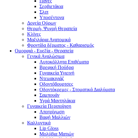
Πάνες
Σερβιετάκια
Σλιπ
Υποσέντονα
Δοχεία Ούρων
Θερμή- Ψυχρή Θεραπεία
Κλίνες
Μαξιλάρια Ανατομικά
Φροντίδα δέρματος - Καθαρισμός
Ομορφιά - Ευεξία - Θεραπεία
Γενικά Αναλώσιμα
Αυτοκόλλητα Επιθέματα
Βρεφική Πούδρα
Γυναικεία Υγιεινή
Ντεμακιγιάζ
Οδοντόβουρτσες
Οδοντόκρεμες - Στοματικά Διαλύματα
Σαμπουάν
Υγρά Μαντηλάκια
Γυναικεία Περιποίηση
Αποτρίχωση
Βαφή Μαλλιών
Καλλυντικά
Lip Gloss
Μολύβια Ματιών