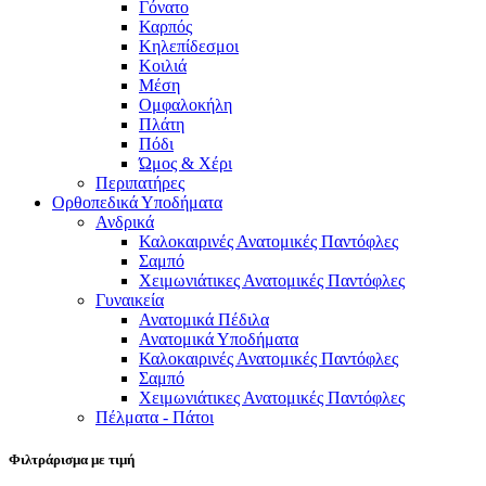
Γόνατο
Καρπός
Κηλεπίδεσμοι
Κοιλιά
Μέση
Ομφαλοκήλη
Πλάτη
Πόδι
Ώμος & Χέρι
Περιπατήρες
Ορθοπεδικά Υποδήματα
Ανδρικά
Καλοκαιρινές Ανατομικές Παντόφλες
Σαμπό
Χειμωνιάτικες Ανατομικές Παντόφλες
Γυναικεία
Ανατομικά Πέδιλα
Ανατομικά Υποδήματα
Καλοκαιρινές Ανατομικές Παντόφλες
Σαμπό
Χειμωνιάτικες Ανατομικές Παντόφλες
Πέλματα - Πάτοι
Φιλτράρισμα με τιμή