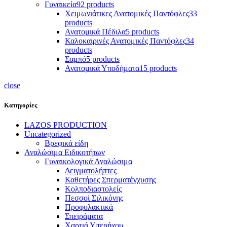
Γυναικεία
92 products
Χειμωνιάτικες Ανατομικές Παντόφλες
33
products
Ανατομικά Πέδιλα
5 products
Καλοκαιρινές Ανατομικές Παντόφλες
34
products
Σαμπό
5 products
Ανατομικά Υποδήματα
15 products
close
Κατηγορίες
LAZOS PRODUCTION
Uncategorized
Βρεφικά είδη
Αναλώσιμα Ειδικοτήτων
Γυναικολογικά Αναλώσιμα
Δειγματολήπτες
Καθετήρες Σπερματέγχυσης
Κολποδιαστολείς
Πεσσοί Σιλικόνης
Προφυλακτικά
Σπειράματα
Χαρτιά Υπερήχου