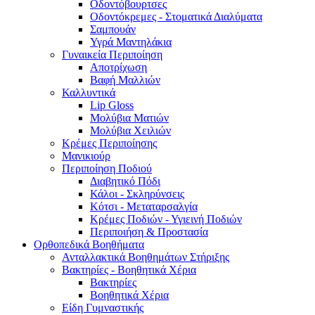
Οδοντόβουρτσες
Οδοντόκρεμες - Στοματικά Διαλύματα
Σαμπουάν
Υγρά Μαντηλάκια
Γυναικεία Περιποίηση
Αποτρίχωση
Βαφή Μαλλιών
Καλλυντικά
Lip Gloss
Μολύβια Ματιών
Μολύβια Χειλιών
Κρέμες Περιποίησης
Μανικιούρ
Περιποίηση Ποδιού
Διαβητικό Πόδι
Κάλοι - Σκληρύνσεις
Κότσι - Μεταταρσαλγία
Κρέμες Ποδιών - Υγιεινή Ποδιών
Περιποιήση & Προστασία
Ορθοπεδικά Βοηθήματα
Ανταλλακτικά Βοηθημάτων Στήριξης
Βακτηρίες - Βοηθητικά Χέρια
Βακτηρίες
Βοηθητικά Χέρια
Είδη Γυμναστικής