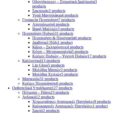
Οδοντόκρεμες – Στοματικά Διαλύματα
3
products
Σαμπουάν
2 products
Υγρά Μαντηλάκια
4 products
Γυναικεία Περιποίηση
7 products
Αποτρίχωση
4 products
Βαφή Μαλλιών
3 products
Περιποίηση Ποδιού
31 products
Περιποιήση & Προστασία
6 products
Διαβητικό Πόδι
1 product
Κάλοι – Σκληρύνσεις
4 products
Κότσι – Μεταταρσαλγία
5 products
Κρέμες Ποδιών – Υγιεινή Ποδιών
17 products
Καλλυντικά
13 products
Lip Gloss
5 products
Μολύβια Ματιών
3 products
Μολύβια Χειλιών
5 products
Μανικιούρ
31 products
Κρέμες Περιποίησης
6 products
Ορθοπεδικά Υποδήματα
127 products
Πέλματα – Πάτοι
23 products
Ανδρικά
12 products
Χειμωνιάτικες Ανατομικές Παντόφλες
9 products
Καλοκαιρινές Ανατομικές Παντόφλες
1 product
Σαμπό
2 products