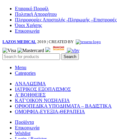
Εταιρικό Προφίλ
Πολιτική Απορρήτου
Πληροφορίες Αποστολής -Πληρωμής –Επιστροφές
Όροι Χρήσης
Επικοινωνία
LAZOS MEDICAL
2019 | CREATED BY
Search
Menu
Categories
ΑΝΑΛΩΣΙΜΑ
ΙΑΤΡΙΚΟΣ ΕΞΟΠΛΙΣΜΟΣ
Α’ ΒΟΗΘΕΙΕΣ
ΚΑΤ’ΟΙΚΟΝ ΝΟΣΗΛΕΙΑ
ΟΡΘΟΠΕΔΙΚΑ ΥΠΟΔΗΜΑΤΑ – ΒΑΔΙΣΤΙΚΑ
ΟΜΟΡΦΙΑ-ΕΥΕΞΙΑ-ΘΕΡΑΠΕΙΑ
Προϊόντα
Επικοινωνία
Wishlist
Login / Register