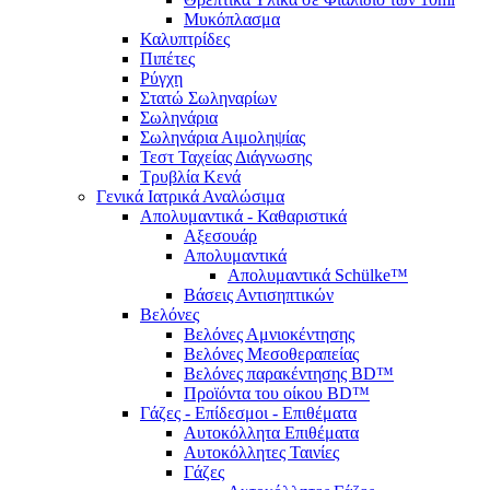
Μυκόπλασμα
Καλυπτρίδες
Πιπέτες
Ρύγχη
Στατώ Σωληναρίων
Σωληνάρια
Σωληνάρια Αιμοληψίας
Τεστ Ταχείας Διάγνωσης
Τρυβλία Κενά
Γενικά Ιατρικά Αναλώσιμα
Απολυμαντικά - Καθαριστικά
Αξεσουάρ
Απολυμαντικά
Απολυμαντικά Schülke™
Βάσεις Αντισηπτικών
Βελόνες
Βελόνες Αμνιοκέντησης
Βελόνες Μεσοθεραπείας
Βελόνες παρακέντησης BD™
Προϊόντα του οίκου BD™
Γάζες - Επίδεσμοι - Επιθέματα
Αυτοκόλλητα Επιθέματα
Αυτοκόλλητες Ταινίες
Γάζες