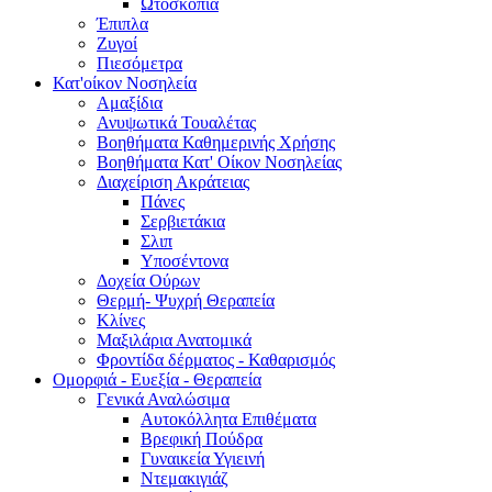
Ωτοσκόπια
Έπιπλα
Ζυγοί
Πιεσόμετρα
Κατ'οίκον Νοσηλεία
Αμαξίδια
Ανυψωτικά Τουαλέτας
Βοηθήματα Καθημερινής Χρήσης
Βοηθήματα Κατ' Οίκον Νοσηλείας
Διαχείριση Ακράτειας
Πάνες
Σερβιετάκια
Σλιπ
Υποσέντονα
Δοχεία Ούρων
Θερμή- Ψυχρή Θεραπεία
Κλίνες
Μαξιλάρια Ανατομικά
Φροντίδα δέρματος - Καθαρισμός
Ομορφιά - Ευεξία - Θεραπεία
Γενικά Αναλώσιμα
Αυτοκόλλητα Επιθέματα
Βρεφική Πούδρα
Γυναικεία Υγιεινή
Ντεμακιγιάζ