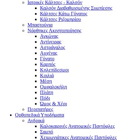
Ιατρικές Κάλτσες - Καλσόν
Καλσόν Διαβαθμισμένης Συμπίεσης
Κάλτσες Κάτω Γόνατος
Κάλτσες Ριζομηρίου
Μπαστούνια
Νάρθηκες Ακινητοποίησης
Αγκώνας
Αντίχειρας
Αστράγαλος
Αυχένας
Γόνατο
Καρπός
Κηλεπίδεσμοι
Κοιλιά
Μέση
Ομφαλοκήλη
Πλάτη
Πόδι
Ώμος & Χέρι
Περιπατήρες
Ορθοπεδικά Υποδήματα
Ανδρικά
Καλοκαιρινές Ανατομικές Παντόφλες
Σαμπό
Χειμωνιάτικες Ανατομικές Παντόφλες