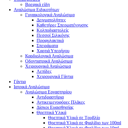
Βρεφικά είδη
Αναλώσιμα Ειδικοτήτων
Γυναικολογικά Αναλώσιμα
Δειγματολήπτες
Καθετήρες Σπερματέγχυσης
Κολποδιαστολείς
Πεσσοί Σιλικόνης
Προφυλακτικά
Σπειράματα
Χαρτιά Υπερήχου
Καρδιολογικά Αναλώσιμα
Οδοντιατρικά Αναλώσιμα
Χειρουργικά Αναλώσιμα
Λεπίδες
Χειρουργικά Γάντια
Γάντια
Ιατρικά Αναλώσιμα
Αναλώσιμα Εργαστηρίου
Αντιδραστήρια
Αντικειμενοφόρες Πλάκες
Δίσκοι Ευαισθησίας
Θρεπτικά Υλικά
Θρεπτικά Υλικά σε Τρυβλίο
Θρεπτικά Υλικά σε Φιαλίδιο των 100ml
Θρεπτικά Υλικά σε Φιαλίδιο των 10ml