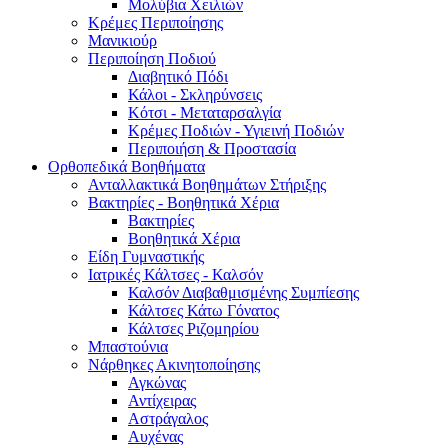
Μολύβια Χειλιών
Κρέμες Περιποίησης
Μανικιούρ
Περιποίηση Ποδιού
Διαβητικό Πόδι
Κάλοι - Σκληρύνσεις
Κότσι - Μεταταρσαλγία
Κρέμες Ποδιών - Υγιεινή Ποδιών
Περιποιήση & Προστασία
Ορθοπεδικά Βοηθήματα
Ανταλλακτικά Βοηθημάτων Στήριξης
Βακτηρίες - Βοηθητικά Χέρια
Βακτηρίες
Βοηθητικά Χέρια
Είδη Γυμναστικής
Ιατρικές Κάλτσες - Καλσόν
Καλσόν Διαβαθμισμένης Συμπίεσης
Κάλτσες Κάτω Γόνατος
Κάλτσες Ριζομηρίου
Μπαστούνια
Νάρθηκες Ακινητοποίησης
Αγκώνας
Αντίχειρας
Αστράγαλος
Αυχένας