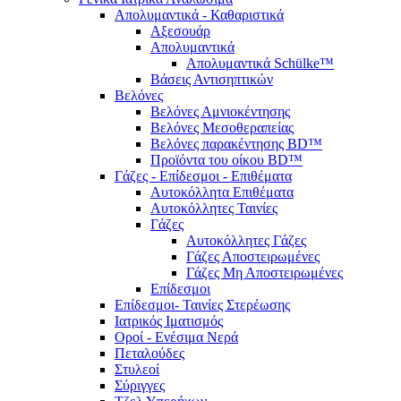
Απολυμαντικά - Καθαριστικά
Αξεσουάρ
Απολυμαντικά
Απολυμαντικά Schülke™
Βάσεις Αντισηπτικών
Βελόνες
Βελόνες Αμνιοκέντησης
Βελόνες Μεσοθεραπείας
Βελόνες παρακέντησης BD™
Προϊόντα του οίκου BD™
Γάζες - Επίδεσμοι - Επιθέματα
Αυτοκόλλητα Επιθέματα
Αυτοκόλλητες Ταινίες
Γάζες
Αυτοκόλλητες Γάζες
Γάζες Αποστειρωμένες
Γάζες Μη Αποστειρωμένες
Επίδεσμοι
Επίδεσμοι- Ταινίες Στερέωσης
Ιατρικός Ιματισμός
Οροί - Ενέσιμα Νερά
Πεταλούδες
Στυλεοί
Σύριγγες