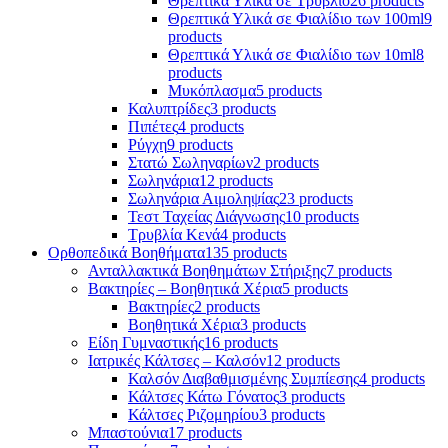
Θρεπτικά Υλικά σε Τρυβλίο
26 products
Θρεπτικά Υλικά σε Φιαλίδιο των 100ml
9
products
Θρεπτικά Υλικά σε Φιαλίδιο των 10ml
8
products
Μυκόπλασμα
5 products
Καλυπτρίδες
3 products
Πιπέτες
4 products
Ρύγχη
9 products
Στατώ Σωληναρίων
2 products
Σωληνάρια
12 products
Σωληνάρια Αιμοληψίας
23 products
Τεστ Ταχείας Διάγνωσης
10 products
Τρυβλία Κενά
4 products
Ορθοπεδικά Βοηθήματα
135 products
Ανταλλακτικά Βοηθημάτων Στήριξης
7 products
Βακτηρίες – Βοηθητικά Χέρια
5 products
Βακτηρίες
2 products
Βοηθητικά Χέρια
3 products
Είδη Γυμναστικής
16 products
Ιατρικές Κάλτσες – Καλσόν
12 products
Καλσόν Διαβαθμισμένης Συμπίεσης
4 products
Κάλτσες Κάτω Γόνατος
3 products
Κάλτσες Ριζομηρίου
3 products
Μπαστούνια
17 products