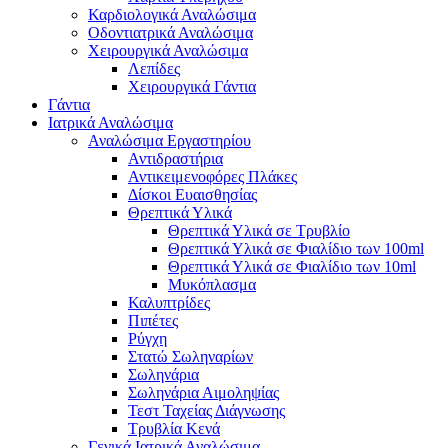
Καρδιολογικά Αναλώσιμα
Οδοντιατρικά Αναλώσιμα
Χειρουργικά Αναλώσιμα
Λεπίδες
Χειρουργικά Γάντια
Γάντια
Ιατρικά Αναλώσιμα
Αναλώσιμα Εργαστηρίου
Αντιδραστήρια
Αντικειμενοφόρες Πλάκες
Δίσκοι Ευαισθησίας
Θρεπτικά Υλικά
Θρεπτικά Υλικά σε Τρυβλίο
Θρεπτικά Υλικά σε Φιαλίδιο των 100ml
Θρεπτικά Υλικά σε Φιαλίδιο των 10ml
Μυκόπλασμα
Καλυπτρίδες
Πιπέτες
Ρύγχη
Στατώ Σωληναρίων
Σωληνάρια
Σωληνάρια Αιμοληψίας
Τεστ Ταχείας Διάγνωσης
Τρυβλία Κενά
Γενικά Ιατρικά Αναλώσιμα