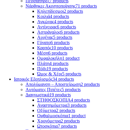
Περιπατήρες
7 products
Νάρθηκες Ακινητοποίησης
71 products
Κηλεπίδεσμοι
2 products
Κοιλιά
4 products
Αγκώνας
4 products
Αντίχειρας
6 products
Αστράγαλος
6 products
Αυχένας
5 products
Γόνατο
6 products
Καρπός
10 products
Μέση
6 products
Ομφαλοκήλη
1 product
Πλάτη
4 products
Πόδι
19 products
Ώμος & Χέρι
5 products
Ιατρικός Εξοπλισμός
34 products
Απολύμανση – Αποστείρωση
2 products
Αυτόματες Πιπέτες
5 products
Διαγνωστικά
19 products
ΣΤΗΘΟΣΚΟΠΙΑ
4 products
Αναστημόμετρα
3 products
Οξύμετρα
2 products
Οφθαλμοσκόπια
1 product
Χρονόμετρα
2 products
Ωτοσκόπια
7 products