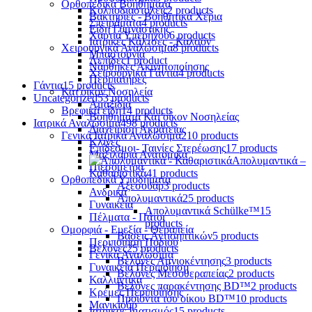
Ορθοπεδικά Βοηθήματα
Κολποδιαστολείς
2 products
Βακτηρίες - Βοηθητικά Χέρια
Σπειράματα
4 products
Είδη Γυμναστικής
Χαρτιά Υπερήχου
6 products
Ιατρικές Κάλτσες - Καλσόν
Χειρουργικά Αναλώσιμα
8 products
Μπαστούνια
Λεπίδες
1 product
Νάρθηκες Ακινητοποίησης
Χειρουργικά Γάντια
4 products
Περιπατήρες
Γάντια
15 products
Κατ'οίκον Νοσηλεία
Uncategorized
53 products
Αμαξίδια
Βρεφικά είδη
14 products
Βοηθήματα Κατ'οίκον Νοσηλείας
Ιατρικά Αναλώσιμα
498 products
Διαχείριση Ακράτειας
Γενικά Ιατρικά Αναλώσιμα
210 products
Κλίνες
Επίδεσμοι- Ταινίες Στερέωσης
17 products
Μαξιλάρια Ανατομικά
Απολυμαντικά –
Πιεσόμετρα
Καθαριστικά
41 products
Ορθοπεδικά Υποδήματα
Αξεσουάρ
3 products
Ανδρικά
Απολυμαντικά
25 products
Γυναικεία
Απολυμαντικά Schülke™
15
Πέλματα - Πάτοι
products
Ομορφιά - Ευεξία - Θεραπεία
Βάσεις Αντισηπτικών
5 products
Περιποίηση Ποδιού
Βελόνες
25 products
Γενικά Αναλώσιμα
Βελόνες Αμνιοκέντησης
3 products
Γυναικεία Περιποίηση
Βελόνες Μεσοθεραπείας
2 products
Καλλυντικά
Βελόνες παρακέντησης BD™
2 products
Κρέμες Περιποίησης
Προϊόντα του οίκου BD™
10 products
Μανικιούρ
Ιατρικός Ιματισμός
15 products