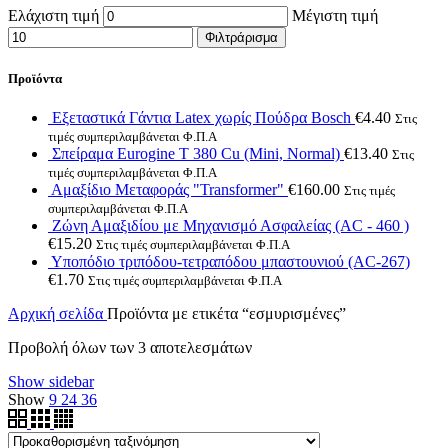
Ελάχιστη τιμή
Μέγιστη τιμή
Φιλτράρισμα
Προϊόντα
Εξεταστικά Γάντια Latex χωρίς Πούδρα Bosch
€
4.40
Στις
τιμές συμπεριλαμβάνεται Φ.Π.Α
Σπείραμα Eurogine Τ 380 Cu (Mini, Normal)
€
13.40
Στις
τιμές συμπεριλαμβάνεται Φ.Π.Α
Αμαξίδιο Μεταφοράς "Transformer"
€
160.00
Στις τιμές
συμπεριλαμβάνεται Φ.Π.Α
Ζώνη Αμαξιδίου με Μηχανισμό Ασφαλείας (AC - 460 )
€
15.20
Στις τιμές συμπεριλαμβάνεται Φ.Π.Α
Υποπόδιο τριπόδου-τετραπόδου μπαστουνιού (AC-267)
€
1.70
Στις τιμές συμπεριλαμβάνεται Φ.Π.Α
Αρχική σελίδα
Προϊόντα με ετικέτα “εσμυρισμένες”
Προβολή όλων των 3 αποτελεσμάτων
Show sidebar
Show
9
24
36