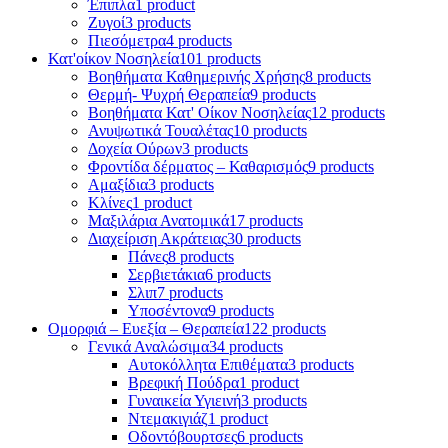
Έπιπλα
1 product
Ζυγοί
3 products
Πιεσόμετρα
4 products
Κατ'οίκον Νοσηλεία
101 products
Βοηθήματα Καθημερινής Χρήσης
8 products
Θερμή- Ψυχρή Θεραπεία
9 products
Βοηθήματα Κατ' Οίκον Νοσηλείας
12 products
Ανυψωτικά Τουαλέτας
10 products
Δοχεία Ούρων
3 products
Φροντίδα δέρματος – Καθαρισμός
9 products
Αμαξίδια
3 products
Κλίνες
1 product
Μαξιλάρια Ανατομικά
17 products
Διαχείριση Ακράτειας
30 products
Πάνες
8 products
Σερβιετάκια
6 products
Σλιπ
7 products
Υποσέντονα
9 products
Ομορφιά – Ευεξία – Θεραπεία
122 products
Γενικά Αναλώσιμα
34 products
Αυτοκόλλητα Επιθέματα
3 products
Βρεφική Πούδρα
1 product
Γυναικεία Υγιεινή
3 products
Ντεμακιγιάζ
1 product
Οδοντόβουρτσες
6 products