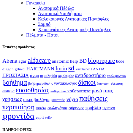
Γυναικεία
Ανατομικά Πέδιλα
Ανατομικά Υποδήματα
Καλοκαιρινές Ανατομικές Παντόφλες
Σαμπό
Χειμωνιάτικες Ανατομικές Παντόφλες
Πέλματα - Πάτοι
Ετικέτες προϊόντος
alfacare
bioprepare
Abena
BD
agar
anatomic help
bode
sd
lorin
HARTMANN
diagon
ΓΑΝΤΙΑ
gehwol
vacutainer
αντιδραστήριο
ΠΡΟΣΤΑΣΙΑ
άγαρ
αιμοληψία
απολυμαντικό
αιμοληψίας
βοήθημα
δίσκοι
γυναικολόγος
εξέταση
βοήθημα βάδισης
διάγνωση
ευαισθησίας
μιας
μανό
καθαριότητα
επίθεμα
καθαρισμός
παθήσεις
χρήσεως
νύχια
μικροβιολόγος
μπαστούνι
περιποίηση
τρυβλίο
σωληνάρια
σύριγγες
υγιεινή
πιπέτα
φροντίδα
χαρτί
χείλη
ΠΛΗΡΟΦΟΡΙΕΣ