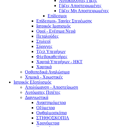
Αυτοκόλλητες Γάζες
Γάζες Αποστειρωμένες
Γάζες Μη Αποστειρωμένες
Επίδεσμοι
Επίδεσμοι- Ταινίες Στερέωσης
Ιατρικός Ιματισμός
Οροί - Ενέσιμα Νερά
Πεταλούδες
Στυλεοί
Σύριγγες
Τζελ Υπερήχων
Φλεβοκαθετήρες
Χαρτιά Υπερήχων - ΗΚΤ
Χαρτικά
Ορθοπεδικά Αναλώσιμα
Χημικά - Χρωστικές
Ιατρικός Εξοπλισμός
Απολύμανση - Αποστείρωση
Αυτόματες Πιπέτες
Διαγνωστικά
Αναστημόμετρα
Οξύμετρα
Οφθαλμοσκόπια
ΣΤΗΘΟΣΚΟΠΙΑ
Χρονόμετρα