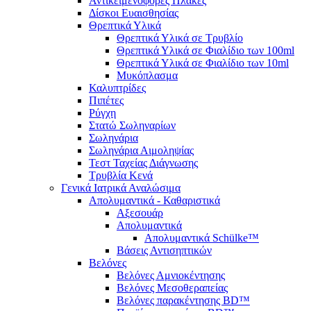
Αντικειμενοφόρες Πλάκες
Δίσκοι Ευαισθησίας
Θρεπτικά Υλικά
Θρεπτικά Υλικά σε Τρυβλίο
Θρεπτικά Υλικά σε Φιαλίδιο των 100ml
Θρεπτικά Υλικά σε Φιαλίδιο των 10ml
Μυκόπλασμα
Καλυπτρίδες
Πιπέτες
Ρύγχη
Στατώ Σωληναρίων
Σωληνάρια
Σωληνάρια Αιμοληψίας
Τεστ Ταχείας Διάγνωσης
Τρυβλία Κενά
Γενικά Ιατρικά Αναλώσιμα
Απολυμαντικά - Καθαριστικά
Αξεσουάρ
Απολυμαντικά
Απολυμαντικά Schülke™
Βάσεις Αντισηπτικών
Βελόνες
Βελόνες Αμνιοκέντησης
Βελόνες Μεσοθεραπείας
Βελόνες παρακέντησης BD™