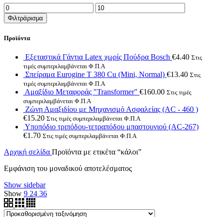
Ελάχιστη
Μέγιστη
τιμή
τιμή
Φιλτράρισμα
Προϊόντα
Εξεταστικά Γάντια Latex χωρίς Πούδρα Bosch
€
4.40
Στις
τιμές συμπεριλαμβάνεται Φ.Π.Α
Σπείραμα Eurogine Τ 380 Cu (Mini, Normal)
€
13.40
Στις
τιμές συμπεριλαμβάνεται Φ.Π.Α
Αμαξίδιο Μεταφοράς "Transformer"
€
160.00
Στις τιμές
συμπεριλαμβάνεται Φ.Π.Α
Ζώνη Αμαξιδίου με Μηχανισμό Ασφαλείας (AC - 460 )
€
15.20
Στις τιμές συμπεριλαμβάνεται Φ.Π.Α
Υποπόδιο τριπόδου-τετραπόδου μπαστουνιού (AC-267)
€
1.70
Στις τιμές συμπεριλαμβάνεται Φ.Π.Α
Αρχική σελίδα
Προϊόντα με ετικέτα “κάλοι”
Εμφάνιση του μοναδικού αποτελέσματος
Show sidebar
Show
9
24
36