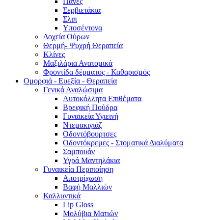
Πάνες
Σερβιετάκια
Σλιπ
Υποσέντονα
Δοχεία Ούρων
Θερμή- Ψυχρή Θεραπεία
Κλίνες
Μαξιλάρια Ανατομικά
Φροντίδα δέρματος - Καθαρισμός
Ομορφιά - Ευεξία - Θεραπεία
Γενικά Αναλώσιμα
Αυτοκόλλητα Επιθέματα
Βρεφική Πούδρα
Γυναικεία Υγιεινή
Ντεμακιγιάζ
Οδοντόβουρτσες
Οδοντόκρεμες - Στοματικά Διαλύματα
Σαμπουάν
Υγρά Μαντηλάκια
Γυναικεία Περιποίηση
Αποτρίχωση
Βαφή Μαλλιών
Καλλυντικά
Lip Gloss
Μολύβια Ματιών