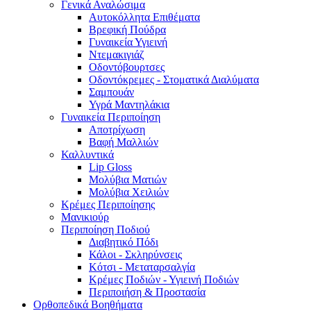
Γενικά Αναλώσιμα
Αυτοκόλλητα Επιθέματα
Βρεφική Πούδρα
Γυναικεία Υγιεινή
Ντεμακιγιάζ
Οδοντόβουρτσες
Οδοντόκρεμες - Στοματικά Διαλύματα
Σαμπουάν
Υγρά Μαντηλάκια
Γυναικεία Περιποίηση
Αποτρίχωση
Βαφή Μαλλιών
Καλλυντικά
Lip Gloss
Μολύβια Ματιών
Μολύβια Χειλιών
Κρέμες Περιποίησης
Μανικιούρ
Περιποίηση Ποδιού
Διαβητικό Πόδι
Κάλοι - Σκληρύνσεις
Κότσι - Μεταταρσαλγία
Κρέμες Ποδιών - Υγιεινή Ποδιών
Περιποιήση & Προστασία
Ορθοπεδικά Βοηθήματα