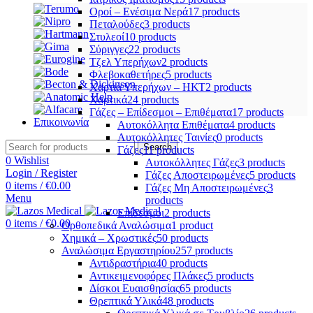
Οροί – Ενέσιμα Νερά
17 products
Πεταλούδες
3 products
Στυλεοί
10 products
Σύριγγες
22 products
Τζελ Υπερήχων
2 products
Φλεβοκαθετήρες
5 products
Χαρτιά Υπερήχων – ΗΚΤ
2 products
Χαρτικά
24 products
Γάζες – Επίδεσμοι – Επιθέματα
17 products
Επικοινωνία
Αυτοκόλλητα Επιθέματα
4 products
Αυτοκόλλητες Ταινίες
0 products
Search
Γάζες
11 products
0
Wishlist
Αυτοκόλλητες Γάζες
3 products
Login / Register
Γάζες Αποστειρωμένες
5 products
0
items
/
€
0.00
Γάζες Μη Αποστειρωμένες
3
Menu
products
Επίδεσμοι
2 products
0
items
/
€
0.00
Ορθοπεδικά Αναλώσιμα
1 product
Χημικά – Χρωστικές
50 products
Αναλώσιμα Εργαστηρίου
257 products
Αντιδραστήρια
40 products
Αντικειμενοφόρες Πλάκες
5 products
Δίσκοι Ευαισθησίας
65 products
Θρεπτικά Υλικά
48 products