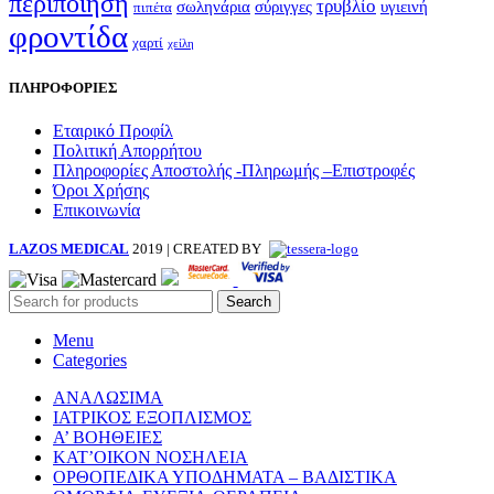
περιποίηση
τρυβλίο
σωληνάρια
σύριγγες
υγιεινή
πιπέτα
φροντίδα
χαρτί
χείλη
ΠΛΗΡΟΦΟΡΙΕΣ
Εταιρικό Προφίλ
Πολιτική Απορρήτου
Πληροφορίες Αποστολής -Πληρωμής –Επιστροφές
Όροι Χρήσης
Επικοινωνία
LAZOS MEDICAL
2019 | CREATED BY
Search
Menu
Categories
ΑΝΑΛΩΣΙΜΑ
ΙΑΤΡΙΚΟΣ ΕΞΟΠΛΙΣΜΟΣ
Α’ ΒΟΗΘΕΙΕΣ
ΚΑΤ’ΟΙΚΟΝ ΝΟΣΗΛΕΙΑ
ΟΡΘΟΠΕΔΙΚΑ ΥΠΟΔΗΜΑΤΑ – ΒΑΔΙΣΤΙΚΑ