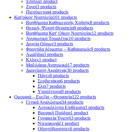
Έπιπλα
1 product
Ζυγοί
3 products
Πιεσόμετρα
4 products
Κατ'οίκον Νοσηλεία
101 products
Βοηθήματα Καθημερινής Χρήσης
8 products
Θερμή- Ψυχρή Θεραπεία
9 products
Βοηθήματα Κατ' Οίκον Νοσηλείας
12 products
Ανυψωτικά Τουαλέτας
10 products
Δοχεία Ούρων
3 products
Φροντίδα δέρματος – Καθαρισμός
9 products
Αμαξίδια
3 products
Κλίνες
1 product
Μαξιλάρια Ανατομικά
17 products
Διαχείριση Ακράτειας
30 products
Πάνες
8 products
Σερβιετάκια
6 products
Σλιπ
7 products
Υποσέντονα
9 products
Ομορφιά – Ευεξία – Θεραπεία
122 products
Γενικά Αναλώσιμα
34 products
Αυτοκόλλητα Επιθέματα
3 products
Βρεφική Πούδρα
1 product
Γυναικεία Υγιεινή
3 products
Ντεμακιγιάζ
1 product
Οδοντόβουρτσες
6 products