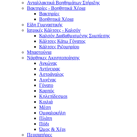
Ανταλλακτικά Βοηθημάτων Στήριξης
Βακτηρίες - Βοηθητικά Χέρια
Βακτηρίες
Βοηθητικά Χέρια
Είδη Γυμναστικής
Ιατρικές Κάλτσες - Καλσόν
Καλσόν Διαβαθμισμένης Συμπίεσης
Κάλτσες Κάτω Γόνατος
Κάλτσες Ριζομηρίου
Μπαστούνια
Νάρθηκες Ακινητοποίησης
Αγκώνας
Αντίχειρας
Αστράγαλος
Αυχένας
Γόνατο
Καρπός
Κηλεπίδεσμοι
Κοιλιά
Μέση
Ομφαλοκήλη
Πλάτη
Πόδι
Ώμος & Χέρι
Περιπατήρες