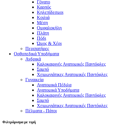
Γόνατο
Καρπός
Κηλεπίδεσμοι
Κοιλιά
Μέση
Ομφαλοκήλη
Πλάτη
Πόδι
Ώμος & Χέρι
Περιπατήρες
Ορθοπεδικά Υποδήματα
Ανδρικά
Καλοκαιρινές Ανατομικές Παντόφλες
Σαμπό
Χειμωνιάτικες Ανατομικές Παντόφλες
Γυναικεία
Ανατομικά Πέδιλα
Ανατομικά Υποδήματα
Καλοκαιρινές Ανατομικές Παντόφλες
Σαμπό
Χειμωνιάτικες Ανατομικές Παντόφλες
Πέλματα - Πάτοι
Φιλτράρισμα με τιμή