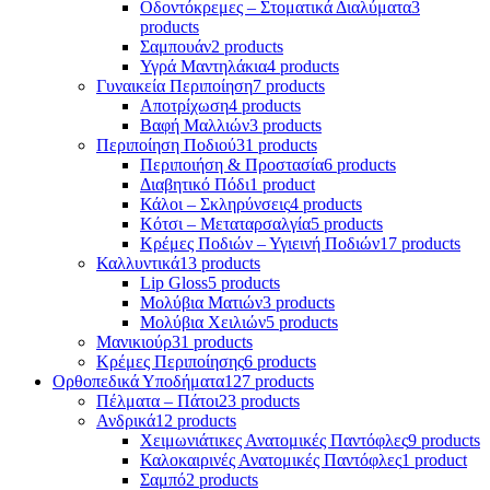
Οδοντόκρεμες – Στοματικά Διαλύματα
3
products
Σαμπουάν
2 products
Υγρά Μαντηλάκια
4 products
Γυναικεία Περιποίηση
7 products
Αποτρίχωση
4 products
Βαφή Μαλλιών
3 products
Περιποίηση Ποδιού
31 products
Περιποιήση & Προστασία
6 products
Διαβητικό Πόδι
1 product
Κάλοι – Σκληρύνσεις
4 products
Κότσι – Μεταταρσαλγία
5 products
Κρέμες Ποδιών – Υγιεινή Ποδιών
17 products
Καλλυντικά
13 products
Lip Gloss
5 products
Μολύβια Ματιών
3 products
Μολύβια Χειλιών
5 products
Μανικιούρ
31 products
Κρέμες Περιποίησης
6 products
Ορθοπεδικά Υποδήματα
127 products
Πέλματα – Πάτοι
23 products
Ανδρικά
12 products
Χειμωνιάτικες Ανατομικές Παντόφλες
9 products
Καλοκαιρινές Ανατομικές Παντόφλες
1 product
Σαμπό
2 products