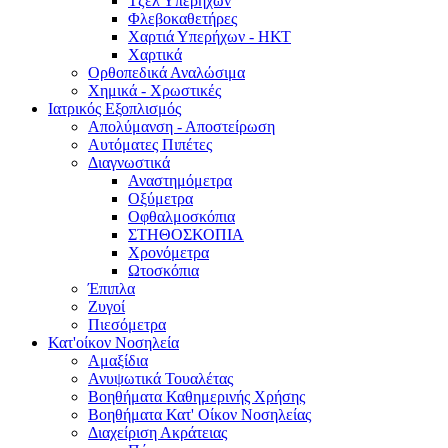
Τζελ Υπερήχων
Φλεβοκαθετήρες
Χαρτιά Υπερήχων - ΗΚΤ
Χαρτικά
Ορθοπεδικά Αναλώσιμα
Χημικά - Χρωστικές
Ιατρικός Εξοπλισμός
Απολύμανση - Αποστείρωση
Αυτόματες Πιπέτες
Διαγνωστικά
Αναστημόμετρα
Οξύμετρα
Οφθαλμοσκόπια
ΣΤΗΘΟΣΚΟΠΙΑ
Χρονόμετρα
Ωτοσκόπια
Έπιπλα
Ζυγοί
Πιεσόμετρα
Κατ'οίκον Νοσηλεία
Αμαξίδια
Ανυψωτικά Τουαλέτας
Βοηθήματα Καθημερινής Χρήσης
Βοηθήματα Κατ' Οίκον Νοσηλείας
Διαχείριση Ακράτειας