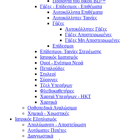
Προϊόντα του οίκου BD™
Γάζες - Επίδεσμοι - Επιθέματα
Αυτοκόλλητα Επιθέματα
Αυτοκόλλητες Ταινίες
Γάζες
Αυτοκόλλητες Γάζες
Γάζες Αποστειρωμένες
Γάζες Μη Αποστειρωμένες
Επίδεσμοι
Επίδεσμοι- Ταινίες Στερέωσης
Ιατρικός Ιματισμός
Οροί - Ενέσιμα Νερά
Πεταλούδες
Στυλεοί
Σύριγγες
Τζελ Υπερήχων
Φλεβοκαθετήρες
Χαρτιά Υπερήχων - ΗΚΤ
Χαρτικά
Ορθοπεδικά Αναλώσιμα
Χημικά - Χρωστικές
Ιατρικός Εξοπλισμός
Απολύμανση - Αποστείρωση
Αυτόματες Πιπέτες
Διαγνωστικά