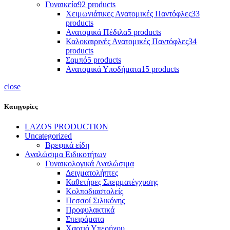
Γυναικεία
92 products
Χειμωνιάτικες Ανατομικές Παντόφλες
33
products
Ανατομικά Πέδιλα
5 products
Καλοκαιρινές Ανατομικές Παντόφλες
34
products
Σαμπό
5 products
Ανατομικά Υποδήματα
15 products
close
Κατηγορίες
LAZOS PRODUCTION
Uncategorized
Βρεφικά είδη
Αναλώσιμα Ειδικοτήτων
Γυναικολογικά Αναλώσιμα
Δειγματολήπτες
Καθετήρες Σπερματέγχυσης
Κολποδιαστολείς
Πεσσοί Σιλικόνης
Προφυλακτικά
Σπειράματα
Χαρτιά Υπερήχου