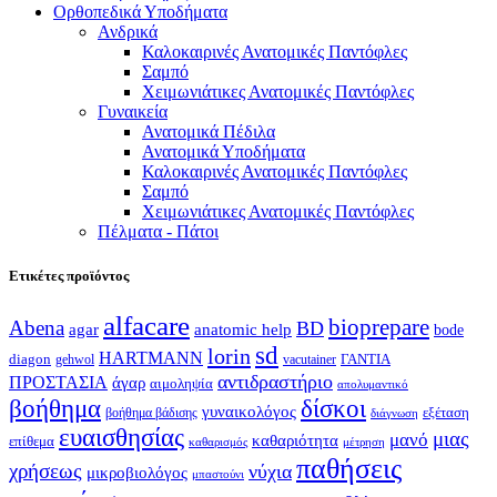
Ορθοπεδικά Υποδήματα
Ανδρικά
Καλοκαιρινές Ανατομικές Παντόφλες
Σαμπό
Χειμωνιάτικες Ανατομικές Παντόφλες
Γυναικεία
Ανατομικά Πέδιλα
Ανατομικά Υποδήματα
Καλοκαιρινές Ανατομικές Παντόφλες
Σαμπό
Χειμωνιάτικες Ανατομικές Παντόφλες
Πέλματα - Πάτοι
Ετικέτες προϊόντος
alfacare
bioprepare
Abena
BD
agar
anatomic help
bode
sd
lorin
HARTMANN
diagon
ΓΑΝΤΙΑ
gehwol
vacutainer
αντιδραστήριο
ΠΡΟΣΤΑΣΙΑ
άγαρ
αιμοληψία
απολυμαντικό
βοήθημα
δίσκοι
γυναικολόγος
εξέταση
βοήθημα βάδισης
διάγνωση
ευαισθησίας
μιας
μανό
καθαριότητα
επίθεμα
καθαρισμός
μέτρηση
παθήσεις
χρήσεως
νύχια
μικροβιολόγος
μπαστούνι