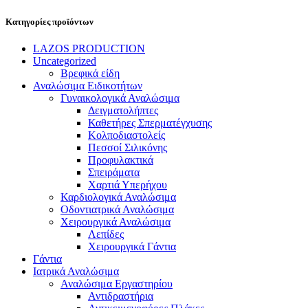
Κατηγορίες προϊόντων
LAZOS PRODUCTION
Uncategorized
Βρεφικά είδη
Αναλώσιμα Ειδικοτήτων
Γυναικολογικά Αναλώσιμα
Δειγματολήπτες
Καθετήρες Σπερματέγχυσης
Κολποδιαστολείς
Πεσσοί Σιλικόνης
Προφυλακτικά
Σπειράματα
Χαρτιά Υπερήχου
Καρδιολογικά Αναλώσιμα
Οδοντιατρικά Αναλώσιμα
Χειρουργικά Αναλώσιμα
Λεπίδες
Χειρουργικά Γάντια
Γάντια
Ιατρικά Αναλώσιμα
Αναλώσιμα Εργαστηρίου
Αντιδραστήρια