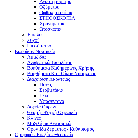
Αναστημόμετρα
Οξύμετρα
Οφθαλμοσκόπια
ΣΤΗΘΟΣΚΟΠΙΑ
Χρονόμετρα
Ωτοσκόπια
Έπιπλα
Ζυγοί
Πιεσόμετρα
Κατ'οίκον Νοσηλεία
Αμαξίδια
Ανυψωτικά Τουαλέτας
Βοηθήματα Καθημερινής Χρήσης
Βοηθήματα Κατ' Οίκον Νοσηλείας
Διαχείριση Ακράτειας
Πάνες
Σερβιετάκια
Σλιπ
Υποσέντονα
Δοχεία Ούρων
Θερμή- Ψυχρή Θεραπεία
Κλίνες
Μαξιλάρια Ανατομικά
Φροντίδα δέρματος - Καθαρισμός
Ομορφιά - Ευεξία - Θεραπεία