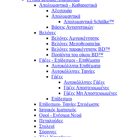
Απολυμαντικά - Καθαριστικά
Αξεσουάρ
Απολυμαντικά
Απολυμαντικά Schülke™
Βάσεις Αντισηπτικών
Βελόνες
Βελόνες Αμνιοκέντησης
Βελόνες Μεσοθεραπείας
Βελόνες παρακέντησης BD™
Προϊόντα του οίκου BD™
Γάζες - Επίδεσμοι - Επιθέματα
Αυτοκόλλητα Επιθέματα
Αυτοκόλλητες Ταινίες
Γάζες
Αυτοκόλλητες Γάζες
Γάζες Αποστειρωμένες
Γάζες Μη Αποστειρωμένες
Επίδεσμοι
Επίδεσμοι- Ταινίες Στερέωσης
Ιατρικός Ιματισμός
Οροί - Ενέσιμα Νερά
Πεταλούδες
Στυλεοί
Σύριγγες