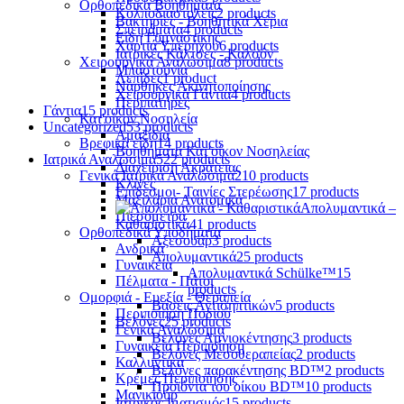
Ορθοπεδικά Βοηθήματα
Κολποδιαστολείς
2 products
Βακτηρίες - Βοηθητικά Χέρια
Σπειράματα
4 products
Είδη Γυμναστικής
Χαρτιά Υπερήχου
6 products
Ιατρικές Κάλτσες - Καλσόν
Χειρουργικά Αναλώσιμα
8 products
Μπαστούνια
Λεπίδες
1 product
Νάρθηκες Ακινητοποίησης
Χειρουργικά Γάντια
4 products
Περιπατήρες
Γάντια
15 products
Κατ'οίκον Νοσηλεία
Uncategorized
53 products
Αμαξίδια
Βρεφικά είδη
14 products
Βοηθήματα Κατ'οίκον Νοσηλείας
Ιατρικά Αναλώσιμα
522 products
Διαχείριση Ακράτειας
Γενικά Ιατρικά Αναλώσιμα
210 products
Κλίνες
Επίδεσμοι- Ταινίες Στερέωσης
17 products
Μαξιλάρια Ανατομικά
Απολυμαντικά –
Πιεσόμετρα
Καθαριστικά
41 products
Ορθοπεδικά Υποδήματα
Αξεσουάρ
3 products
Ανδρικά
Απολυμαντικά
25 products
Γυναικεία
Απολυμαντικά Schülke™
15
Πέλματα - Πάτοι
products
Ομορφιά - Ευεξία - Θεραπεία
Βάσεις Αντισηπτικών
5 products
Περιποίηση Ποδιού
Βελόνες
25 products
Γενικά Αναλώσιμα
Βελόνες Αμνιοκέντησης
3 products
Γυναικεία Περιποίηση
Βελόνες Μεσοθεραπείας
2 products
Καλλυντικά
Βελόνες παρακέντησης BD™
2 products
Κρέμες Περιποίησης
Προϊόντα του οίκου BD™
10 products
Μανικιούρ
Ιατρικός Ιματισμός
15 products