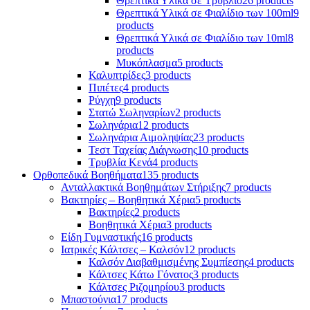
Θρεπτικά Υλικά σε Τρυβλίο
26 products
Θρεπτικά Υλικά σε Φιαλίδιο των 100ml
9
products
Θρεπτικά Υλικά σε Φιαλίδιο των 10ml
8
products
Μυκόπλασμα
5 products
Καλυπτρίδες
3 products
Πιπέτες
4 products
Ρύγχη
9 products
Στατώ Σωληναρίων
2 products
Σωληνάρια
12 products
Σωληνάρια Αιμοληψίας
23 products
Τεστ Ταχείας Διάγνωσης
10 products
Τρυβλία Κενά
4 products
Ορθοπεδικά Βοηθήματα
135 products
Ανταλλακτικά Βοηθημάτων Στήριξης
7 products
Βακτηρίες – Βοηθητικά Χέρια
5 products
Βακτηρίες
2 products
Βοηθητικά Χέρια
3 products
Είδη Γυμναστικής
16 products
Ιατρικές Κάλτσες – Καλσόν
12 products
Καλσόν Διαβαθμισμένης Συμπίεσης
4 products
Κάλτσες Κάτω Γόνατος
3 products
Κάλτσες Ριζομηρίου
3 products
Μπαστούνια
17 products