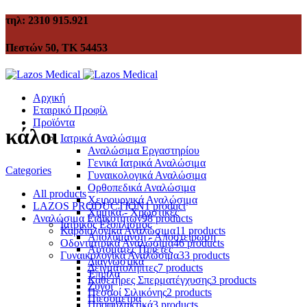
τηλ: 2310 915.921
Πεστών 50, ΤΚ 54453
Αρχική
Εταιρικό Προφίλ
Προϊόντα
κάλοι
Ιατρικά Αναλώσιμα
Αναλώσιμα Εργαστηρίου
Γενικά Ιατρικά Αναλώσιμα
Categories
Γυναικολογικά Αναλώσιμα
Ορθοπεδικά Αναλώσιμα
All
products
Χειρουργικά Αναλώσιμα
LAZOS PRODUCTION
1 product
Χημικά - Χρωστικές
Αναλώσιμα Ειδικοτήτων
98 products
Ιατρικός Εξοπλισμός
Καρδιολογικά Αναλώσιμα
11 products
Απολύμανση - Αποστείρωση
Οδοντιατρικά Αναλώσιμα
46 products
Αυτόματες Πιπέτες
Γυναικολογικά Αναλώσιμα
33 products
Διαγνωστικά
Δειγματολήπτες
7 products
Έπιπλα
Καθετήρες Σπερματέγχυσης
3 products
Ζυγοί
Πεσσοί Σιλικόνης
2 products
Πιεσόμετρα
Προφυλακτικά
3 products