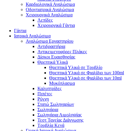
Καρδιολογικά Αναλώσιμα
Οδοντιατρικά Αναλώσιμα
Χειρουργικά Αναλώσιμα
Λεπίδες
Χειρουργικά Γάντια
Γάντια
Ιατρικά Αναλώσιμα
Αναλώσιμα Εργαστηρίου
Αντιδραστήρια
Αντικειμενοφόρες Πλάκες
Δίσκοι Ευαισθησίας
Θρεπτικά Υλικά
Θρεπτικά Υλικά σε Τρυβλίο
Θρεπτικά Υλικά σε Φιαλίδιο των 100ml
Θρεπτικά Υλικά σε Φιαλίδιο των 10ml
Μυκόπλασμα
Καλυπτρίδες
Πιπέτες
Ρύγχη
Στατώ Σωληναρίων
Σωληνάρια
Σωληνάρια Αιμοληψίας
Τεστ Ταχείας Διάγνωσης
Τρυβλία Κενά
Γενικά Ιατρικά Αναλώσιμα