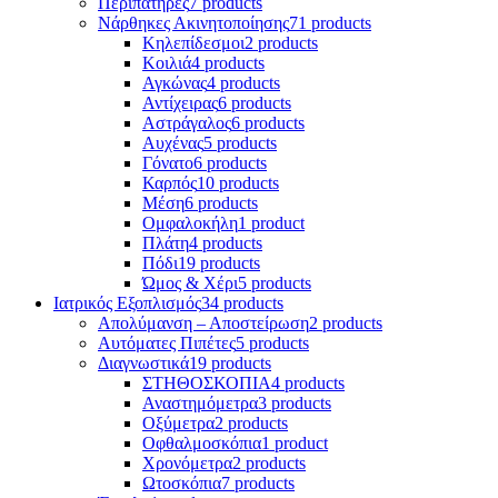
Περιπατήρες
7 products
Νάρθηκες Ακινητοποίησης
71 products
Κηλεπίδεσμοι
2 products
Κοιλιά
4 products
Αγκώνας
4 products
Αντίχειρας
6 products
Αστράγαλος
6 products
Αυχένας
5 products
Γόνατο
6 products
Καρπός
10 products
Μέση
6 products
Ομφαλοκήλη
1 product
Πλάτη
4 products
Πόδι
19 products
Ώμος & Χέρι
5 products
Ιατρικός Εξοπλισμός
34 products
Απολύμανση – Αποστείρωση
2 products
Αυτόματες Πιπέτες
5 products
Διαγνωστικά
19 products
ΣΤΗΘΟΣΚΟΠΙΑ
4 products
Αναστημόμετρα
3 products
Οξύμετρα
2 products
Οφθαλμοσκόπια
1 product
Χρονόμετρα
2 products
Ωτοσκόπια
7 products