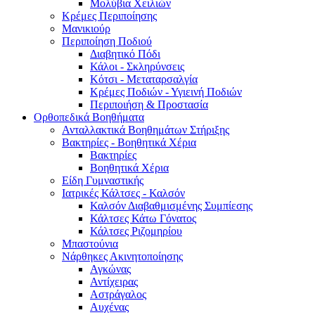
Μολύβια Χειλιών
Κρέμες Περιποίησης
Μανικιούρ
Περιποίηση Ποδιού
Διαβητικό Πόδι
Κάλοι - Σκληρύνσεις
Κότσι - Μεταταρσαλγία
Κρέμες Ποδιών - Υγιεινή Ποδιών
Περιποιήση & Προστασία
Ορθοπεδικά Βοηθήματα
Ανταλλακτικά Βοηθημάτων Στήριξης
Βακτηρίες - Βοηθητικά Χέρια
Βακτηρίες
Βοηθητικά Χέρια
Είδη Γυμναστικής
Ιατρικές Κάλτσες - Καλσόν
Καλσόν Διαβαθμισμένης Συμπίεσης
Κάλτσες Κάτω Γόνατος
Κάλτσες Ριζομηρίου
Μπαστούνια
Νάρθηκες Ακινητοποίησης
Αγκώνας
Αντίχειρας
Αστράγαλος
Αυχένας