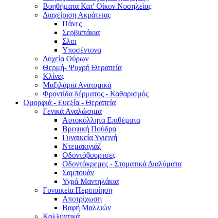
Βοηθήματα Κατ' Οίκον Νοσηλείας
Διαχείριση Ακράτειας
Πάνες
Σερβιετάκια
Σλιπ
Υποσέντονα
Δοχεία Ούρων
Θερμή- Ψυχρή Θεραπεία
Κλίνες
Μαξιλάρια Ανατομικά
Φροντίδα δέρματος - Καθαρισμός
Ομορφιά - Ευεξία - Θεραπεία
Γενικά Αναλώσιμα
Αυτοκόλλητα Επιθέματα
Βρεφική Πούδρα
Γυναικεία Υγιεινή
Ντεμακιγιάζ
Οδοντόβουρτσες
Οδοντόκρεμες - Στοματικά Διαλύματα
Σαμπουάν
Υγρά Μαντηλάκια
Γυναικεία Περιποίηση
Αποτρίχωση
Βαφή Μαλλιών
Καλλυντικά