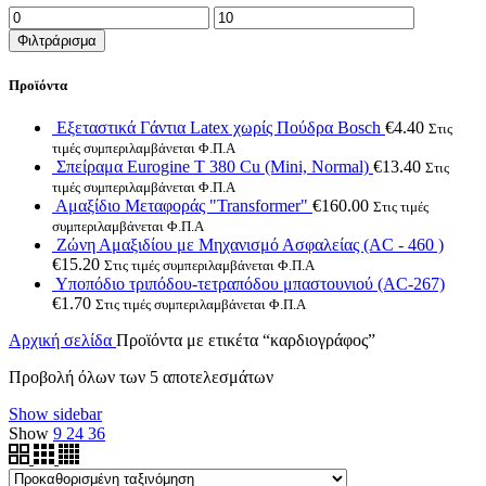
Ελάχιστη
Μέγιστη
τιμή
τιμή
Φιλτράρισμα
Προϊόντα
Εξεταστικά Γάντια Latex χωρίς Πούδρα Bosch
€
4.40
Στις
τιμές συμπεριλαμβάνεται Φ.Π.Α
Σπείραμα Eurogine Τ 380 Cu (Mini, Normal)
€
13.40
Στις
τιμές συμπεριλαμβάνεται Φ.Π.Α
Αμαξίδιο Μεταφοράς "Transformer"
€
160.00
Στις τιμές
συμπεριλαμβάνεται Φ.Π.Α
Ζώνη Αμαξιδίου με Μηχανισμό Ασφαλείας (AC - 460 )
€
15.20
Στις τιμές συμπεριλαμβάνεται Φ.Π.Α
Υποπόδιο τριπόδου-τετραπόδου μπαστουνιού (AC-267)
€
1.70
Στις τιμές συμπεριλαμβάνεται Φ.Π.Α
Αρχική σελίδα
Προϊόντα με ετικέτα “καρδιογράφος”
Προβολή όλων των 5 αποτελεσμάτων
Show sidebar
Show
9
24
36