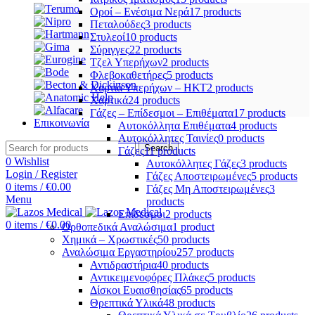
Οροί – Ενέσιμα Νερά
17 products
Πεταλούδες
3 products
Στυλεοί
10 products
Σύριγγες
22 products
Τζελ Υπερήχων
2 products
Φλεβοκαθετήρες
5 products
Χαρτιά Υπερήχων – ΗΚΤ
2 products
Χαρτικά
24 products
Γάζες – Επίδεσμοι – Επιθέματα
17 products
Επικοινωνία
Αυτοκόλλητα Επιθέματα
4 products
Αυτοκόλλητες Ταινίες
0 products
Search
Γάζες
11 products
0
Wishlist
Αυτοκόλλητες Γάζες
3 products
Login / Register
Γάζες Αποστειρωμένες
5 products
0
items
/
€
0.00
Γάζες Μη Αποστειρωμένες
3
Menu
products
Επίδεσμοι
2 products
0
items
/
€
0.00
Ορθοπεδικά Αναλώσιμα
1 product
Χημικά – Χρωστικές
50 products
Αναλώσιμα Εργαστηρίου
257 products
Αντιδραστήρια
40 products
Αντικειμενοφόρες Πλάκες
5 products
Δίσκοι Ευαισθησίας
65 products
Θρεπτικά Υλικά
48 products