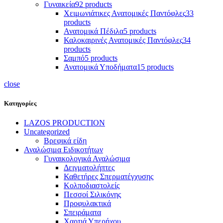
Γυναικεία
92 products
Χειμωνιάτικες Ανατομικές Παντόφλες
33
products
Ανατομικά Πέδιλα
5 products
Καλοκαιρινές Ανατομικές Παντόφλες
34
products
Σαμπό
5 products
Ανατομικά Υποδήματα
15 products
close
Κατηγορίες
LAZOS PRODUCTION
Uncategorized
Βρεφικά είδη
Αναλώσιμα Ειδικοτήτων
Γυναικολογικά Αναλώσιμα
Δειγματολήπτες
Καθετήρες Σπερματέγχυσης
Κολποδιαστολείς
Πεσσοί Σιλικόνης
Προφυλακτικά
Σπειράματα
Χαρτιά Υπερήχου