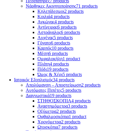
Περιπατήρες
7 products
Νάρθηκες Ακινητοποίησης
71 products
Κηλεπίδεσμοι
2 products
Κοιλιά
4 products
Αγκώνας
4 products
Αντίχειρας
6 products
Αστράγαλος
6 products
Αυχένας
5 products
Γόνατο
6 products
Καρπός
10 products
Μέση
6 products
Ομφαλοκήλη
1 product
Πλάτη
4 products
Πόδι
19 products
Ώμος & Χέρι
5 products
Ιατρικός Εξοπλισμός
34 products
Απολύμανση – Αποστείρωση
2 products
Αυτόματες Πιπέτες
5 products
Διαγνωστικά
19 products
ΣΤΗΘΟΣΚΟΠΙΑ
4 products
Αναστημόμετρα
3 products
Οξύμετρα
2 products
Οφθαλμοσκόπια
1 product
Χρονόμετρα
2 products
Ωτοσκόπια
7 products