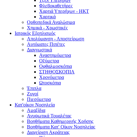
Τζελ Υπερήχων
Φλεβοκαθετήρες
Χαρτιά Υπερήχων - ΗΚΤ
Χαρτικά
Ορθοπεδικά Αναλώσιμα
Χημικά - Χρωστικές
Ιατρικός Εξοπλισμός
Απολύμανση - Αποστείρωση
Αυτόματες Πιπέτες
Διαγνωστικά
Αναστημόμετρα
Οξύμετρα
Οφθαλμοσκόπια
ΣΤΗΘΟΣΚΟΠΙΑ
Χρονόμετρα
Ωτοσκόπια
Έπιπλα
Ζυγοί
Πιεσόμετρα
Κατ'οίκον Νοσηλεία
Αμαξίδια
Ανυψωτικά Τουαλέτας
Βοηθήματα Καθημερινής Χρήσης
Βοηθήματα Κατ' Οίκον Νοσηλείας
Διαχείριση Ακράτειας