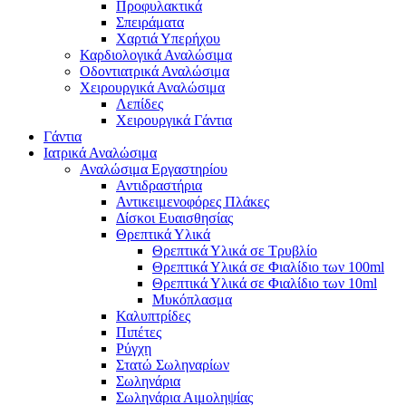
Προφυλακτικά
Σπειράματα
Χαρτιά Υπερήχου
Καρδιολογικά Αναλώσιμα
Οδοντιατρικά Αναλώσιμα
Χειρουργικά Αναλώσιμα
Λεπίδες
Χειρουργικά Γάντια
Γάντια
Ιατρικά Αναλώσιμα
Αναλώσιμα Εργαστηρίου
Αντιδραστήρια
Αντικειμενοφόρες Πλάκες
Δίσκοι Ευαισθησίας
Θρεπτικά Υλικά
Θρεπτικά Υλικά σε Τρυβλίο
Θρεπτικά Υλικά σε Φιαλίδιο των 100ml
Θρεπτικά Υλικά σε Φιαλίδιο των 10ml
Μυκόπλασμα
Καλυπτρίδες
Πιπέτες
Ρύγχη
Στατώ Σωληναρίων
Σωληνάρια
Σωληνάρια Αιμοληψίας