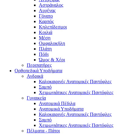
Αστράγαλος
Αυχένας
Γόνατο
Καρπός
Κηλεπίδεσμοι
Κοιλιά
Μέση
Ομφαλοκήλη
Πλάτη
Πόδι
Ώμος & Χέρι
Περιπατήρες
Ορθοπεδικά Υποδήματα
Ανδρικά
Καλοκαιρινές Ανατομικές Παντόφλες
Σαμπό
Χειμωνιάτικες Ανατομικές Παντόφλες
Γυναικεία
Ανατομικά Πέδιλα
Ανατομικά Υποδήματα
Καλοκαιρινές Ανατομικές Παντόφλες
Σαμπό
Χειμωνιάτικες Ανατομικές Παντόφλες
Πέλματα - Πάτοι