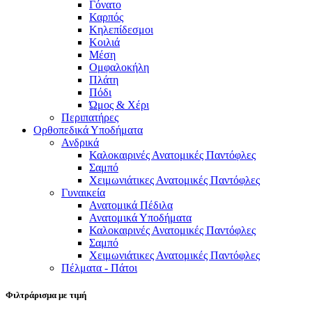
Γόνατο
Καρπός
Κηλεπίδεσμοι
Κοιλιά
Μέση
Ομφαλοκήλη
Πλάτη
Πόδι
Ώμος & Χέρι
Περιπατήρες
Ορθοπεδικά Υποδήματα
Ανδρικά
Καλοκαιρινές Ανατομικές Παντόφλες
Σαμπό
Χειμωνιάτικες Ανατομικές Παντόφλες
Γυναικεία
Ανατομικά Πέδιλα
Ανατομικά Υποδήματα
Καλοκαιρινές Ανατομικές Παντόφλες
Σαμπό
Χειμωνιάτικες Ανατομικές Παντόφλες
Πέλματα - Πάτοι
Φιλτράρισμα με τιμή