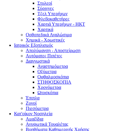
Στυλεοί
Σύριγγες
Τζελ Υπερήχων
Φλεβοκαθετήρες
Χαρτιά Υπερήχων - ΗΚΤ
Χαρτικά
Ορθοπεδικά Αναλώσιμα
Χημικά - Χρωστικές
Ιατρικός Εξοπλισμός
Απολύμανση - Αποστείρωση
Αυτόματες Πιπέτες
Διαγνωστικά
Αναστημόμετρα
Οξύμετρα
Οφθαλμοσκόπια
ΣΤΗΘΟΣΚΟΠΙΑ
Χρονόμετρα
Ωτοσκόπια
Έπιπλα
Ζυγοί
Πιεσόμετρα
Κατ'οίκον Νοσηλεία
Αμαξίδια
Ανυψωτικά Τουαλέτας
Βοηθήματα Καθημερινής Χρήσης