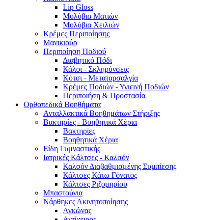
Lip Gloss
Μολύβια Ματιών
Μολύβια Χειλιών
Κρέμες Περιποίησης
Μανικιούρ
Περιποίηση Ποδιού
Διαβητικό Πόδι
Κάλοι - Σκληρύνσεις
Κότσι - Μεταταρσαλγία
Κρέμες Ποδιών - Υγιεινή Ποδιών
Περιποιήση & Προστασία
Ορθοπεδικά Βοηθήματα
Ανταλλακτικά Βοηθημάτων Στήριξης
Βακτηρίες - Βοηθητικά Χέρια
Βακτηρίες
Βοηθητικά Χέρια
Είδη Γυμναστικής
Ιατρικές Κάλτσες - Καλσόν
Καλσόν Διαβαθμισμένης Συμπίεσης
Κάλτσες Κάτω Γόνατος
Κάλτσες Ριζομηρίου
Μπαστούνια
Νάρθηκες Ακινητοποίησης
Αγκώνας
Αντίχειρας