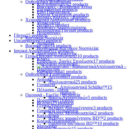
Ορθοπεδικά Βοηθήματα
Κολποδιαστολείς
2 products
Βακτηρίες - Βοηθητικά Χέρια
Σπειράματα
4 products
Είδη Γυμναστικής
Χαρτιά Υπερήχου
6 products
Ιατρικές Κάλτσες - Καλσόν
Χειρουργικά Αναλώσιμα
8 products
Μπαστούνια
Λεπίδες
1 product
Νάρθηκες Ακινητοποίησης
Χειρουργικά Γάντια
4 products
Περιπατήρες
Γάντια
15 products
Κατ'οίκον Νοσηλεία
Uncategorized
53 products
Αμαξίδια
Βρεφικά είδη
14 products
Βοηθήματα Κατ'οίκον Νοσηλείας
Ιατρικά Αναλώσιμα
522 products
Διαχείριση Ακράτειας
Γενικά Ιατρικά Αναλώσιμα
210 products
Κλίνες
Επίδεσμοι- Ταινίες Στερέωσης
17 products
Μαξιλάρια Ανατομικά
Απολυμαντικά –
Πιεσόμετρα
Καθαριστικά
41 products
Ορθοπεδικά Υποδήματα
Αξεσουάρ
3 products
Ανδρικά
Απολυμαντικά
25 products
Γυναικεία
Απολυμαντικά Schülke™
15
Πέλματα - Πάτοι
products
Ομορφιά - Ευεξία - Θεραπεία
Βάσεις Αντισηπτικών
5 products
Περιποίηση Ποδιού
Βελόνες
25 products
Γενικά Αναλώσιμα
Βελόνες Αμνιοκέντησης
3 products
Γυναικεία Περιποίηση
Βελόνες Μεσοθεραπείας
2 products
Καλλυντικά
Βελόνες παρακέντησης BD™
2 products
Κρέμες Περιποίησης
Προϊόντα του οίκου BD™
10 products
Μανικιούρ
Ιατρικός Ιματισμός
15 products