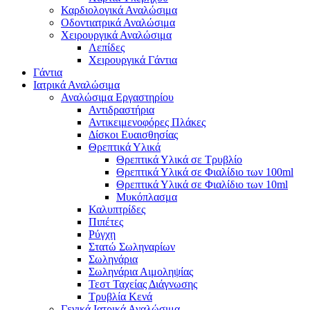
Καρδιολογικά Αναλώσιμα
Οδοντιατρικά Αναλώσιμα
Χειρουργικά Αναλώσιμα
Λεπίδες
Χειρουργικά Γάντια
Γάντια
Ιατρικά Αναλώσιμα
Αναλώσιμα Εργαστηρίου
Αντιδραστήρια
Αντικειμενοφόρες Πλάκες
Δίσκοι Ευαισθησίας
Θρεπτικά Υλικά
Θρεπτικά Υλικά σε Τρυβλίο
Θρεπτικά Υλικά σε Φιαλίδιο των 100ml
Θρεπτικά Υλικά σε Φιαλίδιο των 10ml
Μυκόπλασμα
Καλυπτρίδες
Πιπέτες
Ρύγχη
Στατώ Σωληναρίων
Σωληνάρια
Σωληνάρια Αιμοληψίας
Τεστ Ταχείας Διάγνωσης
Τρυβλία Κενά
Γενικά Ιατρικά Αναλώσιμα