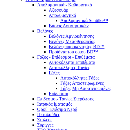
Απολυμαντικά - Καθαριστικά
Αξεσουάρ
Απολυμαντικά
Απολυμαντικά Schülke™
Βάσεις Αντισηπτικών
Βελόνες
Βελόνες Αμνιοκέντησης
Βελόνες Μεσοθεραπείας
Βελόνες παρακέντησης BD™
Προϊόντα του οίκου BD™
Γάζες - Επίδεσμοι - Επιθέματα
Αυτοκόλλητα Επιθέματα
Αυτοκόλλητες Ταινίες
Γάζες
Αυτοκόλλητες Γάζες
Γάζες Αποστειρωμένες
Γάζες Μη Αποστειρωμένες
Επίδεσμοι
Επίδεσμοι- Ταινίες Στερέωσης
Ιατρικός Ιματισμός
Οροί - Ενέσιμα Νερά
Πεταλούδες
Στυλεοί
Σύριγγες