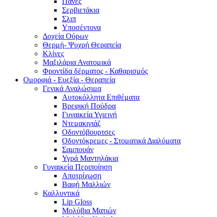
Πάνες
Σερβιετάκια
Σλιπ
Υποσέντονα
Δοχεία Ούρων
Θερμή- Ψυχρή Θεραπεία
Κλίνες
Μαξιλάρια Ανατομικά
Φροντίδα δέρματος - Καθαρισμός
Ομορφιά - Ευεξία - Θεραπεία
Γενικά Αναλώσιμα
Αυτοκόλλητα Επιθέματα
Βρεφική Πούδρα
Γυναικεία Υγιεινή
Ντεμακιγιάζ
Οδοντόβουρτσες
Οδοντόκρεμες - Στοματικά Διαλύματα
Σαμπουάν
Υγρά Μαντηλάκια
Γυναικεία Περιποίηση
Αποτρίχωση
Βαφή Μαλλιών
Καλλυντικά
Lip Gloss
Μολύβια Ματιών