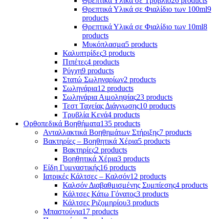
Θρεπτικά Υλικά σε Τρυβλίο
26 products
Θρεπτικά Υλικά σε Φιαλίδιο των 100ml
9
products
Θρεπτικά Υλικά σε Φιαλίδιο των 10ml
8
products
Μυκόπλασμα
5 products
Καλυπτρίδες
3 products
Πιπέτες
4 products
Ρύγχη
9 products
Στατώ Σωληναρίων
2 products
Σωληνάρια
12 products
Σωληνάρια Αιμοληψίας
23 products
Τεστ Ταχείας Διάγνωσης
10 products
Τρυβλία Κενά
4 products
Ορθοπεδικά Βοηθήματα
135 products
Ανταλλακτικά Βοηθημάτων Στήριξης
7 products
Βακτηρίες – Βοηθητικά Χέρια
5 products
Βακτηρίες
2 products
Βοηθητικά Χέρια
3 products
Είδη Γυμναστικής
16 products
Ιατρικές Κάλτσες – Καλσόν
12 products
Καλσόν Διαβαθμισμένης Συμπίεσης
4 products
Κάλτσες Κάτω Γόνατος
3 products
Κάλτσες Ριζομηρίου
3 products
Μπαστούνια
17 products