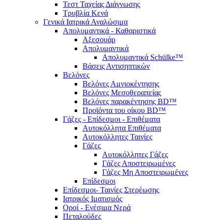
Τεστ Ταχείας Διάγνωσης
Τρυβλία Κενά
Γενικά Ιατρικά Αναλώσιμα
Απολυμαντικά - Καθαριστικά
Αξεσουάρ
Απολυμαντικά
Απολυμαντικά Schülke™
Βάσεις Αντισηπτικών
Βελόνες
Βελόνες Αμνιοκέντησης
Βελόνες Μεσοθεραπείας
Βελόνες παρακέντησης BD™
Προϊόντα του οίκου BD™
Γάζες - Επίδεσμοι - Επιθέματα
Αυτοκόλλητα Επιθέματα
Αυτοκόλλητες Ταινίες
Γάζες
Αυτοκόλλητες Γάζες
Γάζες Αποστειρωμένες
Γάζες Μη Αποστειρωμένες
Επίδεσμοι
Επίδεσμοι- Ταινίες Στερέωσης
Ιατρικός Ιματισμός
Οροί - Ενέσιμα Νερά
Πεταλούδες