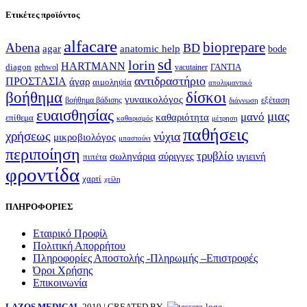
Ετικέτες προϊόντος
alfacare
bioprepare
Abena
BD
agar
anatomic help
bode
sd
lorin
HARTMANN
diagon
ΓΑΝΤΙΑ
gehwol
vacutainer
αντιδραστήριο
ΠΡΟΣΤΑΣΙΑ
άγαρ
αιμοληψία
απολυμαντικό
βοήθημα
δίσκοι
γυναικολόγος
εξέταση
βοήθημα βάδισης
διάγνωση
ευαισθησίας
μιας
μανό
καθαριότητα
επίθεμα
καθαρισμός
μέτρηση
παθήσεις
χρήσεως
νύχια
μικροβιολόγος
μπαστούνι
περιποίηση
τρυβλίο
σωληνάρια
σύριγγες
υγιεινή
πιπέτα
φροντίδα
χαρτί
χείλη
ΠΛΗΡΟΦΟΡΙΕΣ
Εταιρικό Προφίλ
Πολιτική Απορρήτου
Πληροφορίες Αποστολής -Πληρωμής –Επιστροφές
Όροι Χρήσης
Επικοινωνία
LAZOS MEDICAL
2019 | CREATED BY