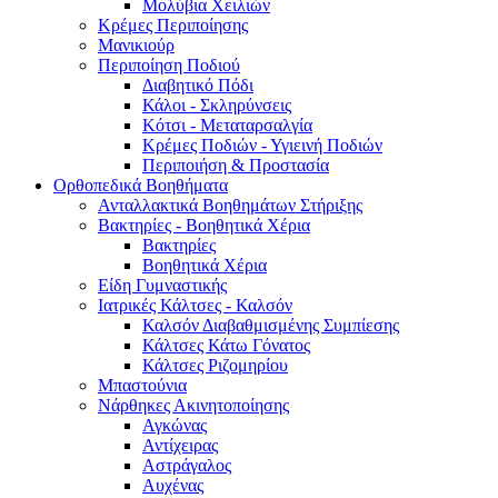
Μολύβια Χειλιών
Κρέμες Περιποίησης
Μανικιούρ
Περιποίηση Ποδιού
Διαβητικό Πόδι
Κάλοι - Σκληρύνσεις
Κότσι - Μεταταρσαλγία
Κρέμες Ποδιών - Υγιεινή Ποδιών
Περιποιήση & Προστασία
Ορθοπεδικά Βοηθήματα
Ανταλλακτικά Βοηθημάτων Στήριξης
Βακτηρίες - Βοηθητικά Χέρια
Βακτηρίες
Βοηθητικά Χέρια
Είδη Γυμναστικής
Ιατρικές Κάλτσες - Καλσόν
Καλσόν Διαβαθμισμένης Συμπίεσης
Κάλτσες Κάτω Γόνατος
Κάλτσες Ριζομηρίου
Μπαστούνια
Νάρθηκες Ακινητοποίησης
Αγκώνας
Αντίχειρας
Αστράγαλος
Αυχένας