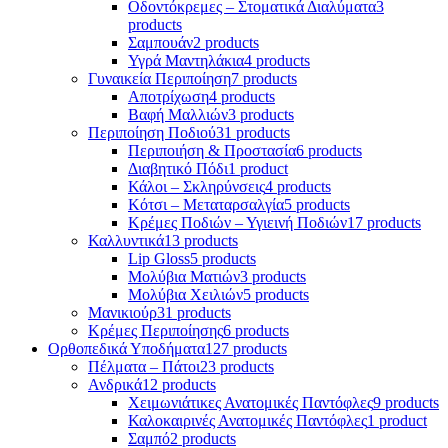
Οδοντόκρεμες – Στοματικά Διαλύματα
3
products
Σαμπουάν
2 products
Υγρά Μαντηλάκια
4 products
Γυναικεία Περιποίηση
7 products
Αποτρίχωση
4 products
Βαφή Μαλλιών
3 products
Περιποίηση Ποδιού
31 products
Περιποιήση & Προστασία
6 products
Διαβητικό Πόδι
1 product
Κάλοι – Σκληρύνσεις
4 products
Κότσι – Μεταταρσαλγία
5 products
Κρέμες Ποδιών – Υγιεινή Ποδιών
17 products
Καλλυντικά
13 products
Lip Gloss
5 products
Μολύβια Ματιών
3 products
Μολύβια Χειλιών
5 products
Μανικιούρ
31 products
Κρέμες Περιποίησης
6 products
Ορθοπεδικά Υποδήματα
127 products
Πέλματα – Πάτοι
23 products
Ανδρικά
12 products
Χειμωνιάτικες Ανατομικές Παντόφλες
9 products
Καλοκαιρινές Ανατομικές Παντόφλες
1 product
Σαμπό
2 products