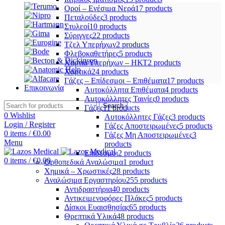
Οροί – Ενέσιμα Νερά
17 products
Πεταλούδες
3 products
Στυλεοί
10 products
Σύριγγες
22 products
Τζελ Υπερήχων
2 products
Φλεβοκαθετήρες
5 products
Χαρτιά Υπερήχων – ΗΚΤ
2 products
Χαρτικά
24 products
Γάζες – Επίδεσμοι – Επιθέματα
17 products
Επικοινωνία
Αυτοκόλλητα Επιθέματα
4 products
Αυτοκόλλητες Ταινίες
0 products
Search
Γάζες
11 products
0
Wishlist
Αυτοκόλλητες Γάζες
3 products
Login / Register
Γάζες Αποστειρωμένες
5 products
0
items
/
€
0.00
Γάζες Μη Αποστειρωμένες
3
Menu
products
Επίδεσμοι
2 products
0
items
/
€
0.00
Ορθοπεδικά Αναλώσιμα
1 product
Χημικά – Χρωστικές
28 products
Αναλώσιμα Εργαστηρίου
255 products
Αντιδραστήρια
40 products
Αντικειμενοφόρες Πλάκες
5 products
Δίσκοι Ευαισθησίας
65 products
Θρεπτικά Υλικά
48 products