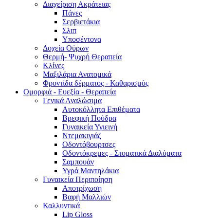
Διαχείριση Ακράτειας
Πάνες
Σερβιετάκια
Σλιπ
Υποσέντονα
Δοχεία Ούρων
Θερμή- Ψυχρή Θεραπεία
Κλίνες
Μαξιλάρια Ανατομικά
Φροντίδα δέρματος - Καθαρισμός
Ομορφιά - Ευεξία - Θεραπεία
Γενικά Αναλώσιμα
Αυτοκόλλητα Επιθέματα
Βρεφική Πούδρα
Γυναικεία Υγιεινή
Ντεμακιγιάζ
Οδοντόβουρτσες
Οδοντόκρεμες - Στοματικά Διαλύματα
Σαμπουάν
Υγρά Μαντηλάκια
Γυναικεία Περιποίηση
Αποτρίχωση
Βαφή Μαλλιών
Καλλυντικά
Lip Gloss