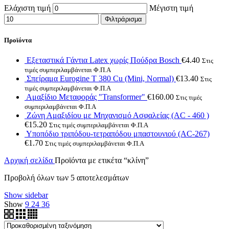
Ελάχιστη τιμή
Μέγιστη τιμή
Φιλτράρισμα
Προϊόντα
Εξεταστικά Γάντια Latex χωρίς Πούδρα Bosch
€
4.40
Στις
τιμές συμπεριλαμβάνεται Φ.Π.Α
Σπείραμα Eurogine Τ 380 Cu (Mini, Normal)
€
13.40
Στις
τιμές συμπεριλαμβάνεται Φ.Π.Α
Αμαξίδιο Μεταφοράς "Transformer"
€
160.00
Στις τιμές
συμπεριλαμβάνεται Φ.Π.Α
Ζώνη Αμαξιδίου με Μηχανισμό Ασφαλείας (AC - 460 )
€
15.20
Στις τιμές συμπεριλαμβάνεται Φ.Π.Α
Υποπόδιο τριπόδου-τετραπόδου μπαστουνιού (AC-267)
€
1.70
Στις τιμές συμπεριλαμβάνεται Φ.Π.Α
Αρχική σελίδα
Προϊόντα με ετικέτα “κλίνη”
Προβολή όλων των 5 αποτελεσμάτων
Show sidebar
Show
9
24
36