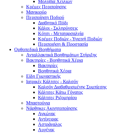
Μολύβια Χειλιών
Κρέμες Περιποίησης
Μανικιούρ
Περιποίηση Ποδιού
Διαβητικό Πόδι
Κάλοι - Σκληρύνσεις
Κότσι - Μεταταρσαλγία
Κρέμες Ποδιών - Υγιεινή Ποδιών
Περιποιήση & Προστασία
Ορθοπεδικά Βοηθήματα
Ανταλλακτικά Βοηθημάτων Στήριξης
Βακτηρίες - Βοηθητικά Χέρια
Βακτηρίες
Βοηθητικά Χέρια
Είδη Γυμναστικής
Ιατρικές Κάλτσες - Καλσόν
Καλσόν Διαβαθμισμένης Συμπίεσης
Κάλτσες Κάτω Γόνατος
Κάλτσες Ριζομηρίου
Μπαστούνια
Νάρθηκες Ακινητοποίησης
Αγκώνας
Αντίχειρας
Αστράγαλος
Αυχένας