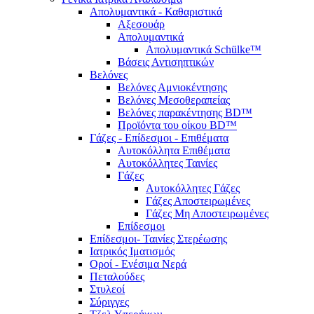
Απολυμαντικά - Καθαριστικά
Αξεσουάρ
Απολυμαντικά
Απολυμαντικά Schülke™
Βάσεις Αντισηπτικών
Βελόνες
Βελόνες Αμνιοκέντησης
Βελόνες Μεσοθεραπείας
Βελόνες παρακέντησης BD™
Προϊόντα του οίκου BD™
Γάζες - Επίδεσμοι - Επιθέματα
Αυτοκόλλητα Επιθέματα
Αυτοκόλλητες Ταινίες
Γάζες
Αυτοκόλλητες Γάζες
Γάζες Αποστειρωμένες
Γάζες Μη Αποστειρωμένες
Επίδεσμοι
Επίδεσμοι- Ταινίες Στερέωσης
Ιατρικός Ιματισμός
Οροί - Ενέσιμα Νερά
Πεταλούδες
Στυλεοί
Σύριγγες