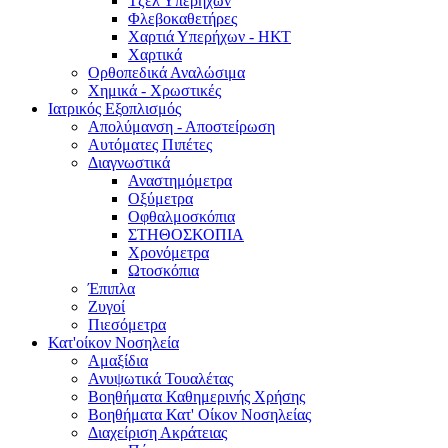
Τζελ Υπερήχων
Φλεβοκαθετήρες
Χαρτιά Υπερήχων - ΗΚΤ
Χαρτικά
Ορθοπεδικά Αναλώσιμα
Χημικά - Χρωστικές
Ιατρικός Εξοπλισμός
Απολύμανση - Αποστείρωση
Αυτόματες Πιπέτες
Διαγνωστικά
Αναστημόμετρα
Οξύμετρα
Οφθαλμοσκόπια
ΣΤΗΘΟΣΚΟΠΙΑ
Χρονόμετρα
Ωτοσκόπια
Έπιπλα
Ζυγοί
Πιεσόμετρα
Κατ'οίκον Νοσηλεία
Αμαξίδια
Ανυψωτικά Τουαλέτας
Βοηθήματα Καθημερινής Χρήσης
Βοηθήματα Κατ' Οίκον Νοσηλείας
Διαχείριση Ακράτειας