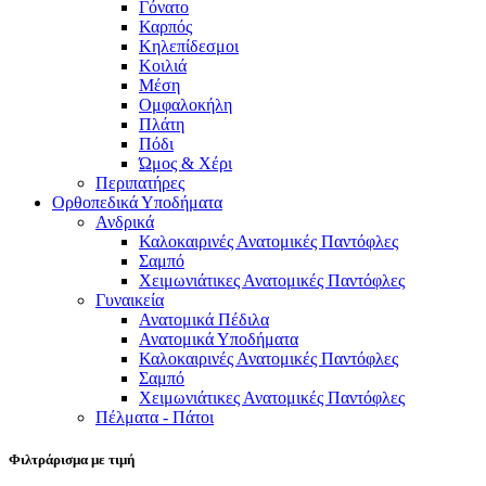
Γόνατο
Καρπός
Κηλεπίδεσμοι
Κοιλιά
Μέση
Ομφαλοκήλη
Πλάτη
Πόδι
Ώμος & Χέρι
Περιπατήρες
Ορθοπεδικά Υποδήματα
Ανδρικά
Καλοκαιρινές Ανατομικές Παντόφλες
Σαμπό
Χειμωνιάτικες Ανατομικές Παντόφλες
Γυναικεία
Ανατομικά Πέδιλα
Ανατομικά Υποδήματα
Καλοκαιρινές Ανατομικές Παντόφλες
Σαμπό
Χειμωνιάτικες Ανατομικές Παντόφλες
Πέλματα - Πάτοι
Φιλτράρισμα με τιμή