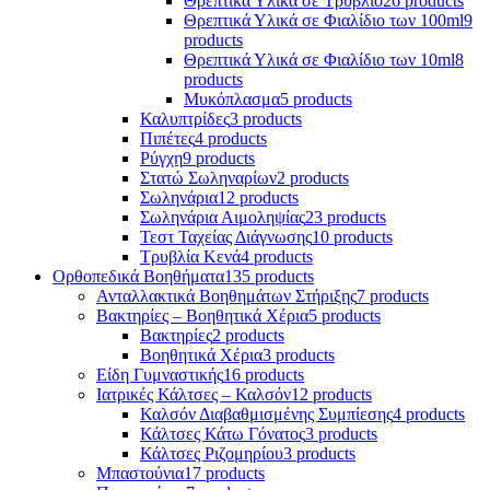
Θρεπτικά Υλικά σε Τρυβλίο
26 products
Θρεπτικά Υλικά σε Φιαλίδιο των 100ml
9
products
Θρεπτικά Υλικά σε Φιαλίδιο των 10ml
8
products
Μυκόπλασμα
5 products
Καλυπτρίδες
3 products
Πιπέτες
4 products
Ρύγχη
9 products
Στατώ Σωληναρίων
2 products
Σωληνάρια
12 products
Σωληνάρια Αιμοληψίας
23 products
Τεστ Ταχείας Διάγνωσης
10 products
Τρυβλία Κενά
4 products
Ορθοπεδικά Βοηθήματα
135 products
Ανταλλακτικά Βοηθημάτων Στήριξης
7 products
Βακτηρίες – Βοηθητικά Χέρια
5 products
Βακτηρίες
2 products
Βοηθητικά Χέρια
3 products
Είδη Γυμναστικής
16 products
Ιατρικές Κάλτσες – Καλσόν
12 products
Καλσόν Διαβαθμισμένης Συμπίεσης
4 products
Κάλτσες Κάτω Γόνατος
3 products
Κάλτσες Ριζομηρίου
3 products
Μπαστούνια
17 products