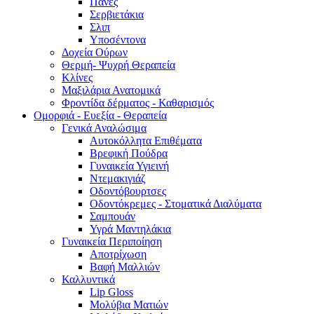
Πάνες
Σερβιετάκια
Σλιπ
Υποσέντονα
Δοχεία Ούρων
Θερμή- Ψυχρή Θεραπεία
Κλίνες
Μαξιλάρια Ανατομικά
Φροντίδα δέρματος - Καθαρισμός
Ομορφιά - Ευεξία - Θεραπεία
Γενικά Αναλώσιμα
Αυτοκόλλητα Επιθέματα
Βρεφική Πούδρα
Γυναικεία Υγιεινή
Ντεμακιγιάζ
Οδοντόβουρτσες
Οδοντόκρεμες - Στοματικά Διαλύματα
Σαμπουάν
Υγρά Μαντηλάκια
Γυναικεία Περιποίηση
Αποτρίχωση
Βαφή Μαλλιών
Καλλυντικά
Lip Gloss
Μολύβια Ματιών