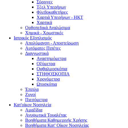
Σύριγγες
Τζελ Υπερήχων
Φλεβοκαθετήρες
Χαρτιά Υπερήχων - ΗΚΤ
Χαρτικά
Ορθοπεδικά Αναλώσιμα
Χημικά - Χρωστικές
Ιατρικός Εξοπλισμός
Απολύμανση - Αποστείρωση
Αυτόματες Πιπέτες
Διαγνωστικά
Αναστημόμετρα
Οξύμετρα
Οφθαλμοσκόπια
ΣΤΗΘΟΣΚΟΠΙΑ
Χρονόμετρα
Ωτοσκόπια
Έπιπλα
Ζυγοί
Πιεσόμετρα
Κατ'οίκον Νοσηλεία
Αμαξίδια
Ανυψωτικά Τουαλέτας
Βοηθήματα Καθημερινής Χρήσης
Βοηθήματα Κατ' Οίκον Νοσηλείας