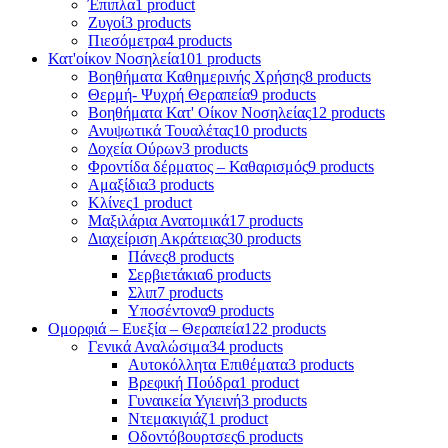
Έπιπλα
1 product
Ζυγοί
3 products
Πιεσόμετρα
4 products
Κατ'οίκον Νοσηλεία
101 products
Βοηθήματα Καθημερινής Χρήσης
8 products
Θερμή- Ψυχρή Θεραπεία
9 products
Βοηθήματα Κατ' Οίκον Νοσηλείας
12 products
Ανυψωτικά Τουαλέτας
10 products
Δοχεία Ούρων
3 products
Φροντίδα δέρματος – Καθαρισμός
9 products
Αμαξίδια
3 products
Κλίνες
1 product
Μαξιλάρια Ανατομικά
17 products
Διαχείριση Ακράτειας
30 products
Πάνες
8 products
Σερβιετάκια
6 products
Σλιπ
7 products
Υποσέντονα
9 products
Ομορφιά – Ευεξία – Θεραπεία
122 products
Γενικά Αναλώσιμα
34 products
Αυτοκόλλητα Επιθέματα
3 products
Βρεφική Πούδρα
1 product
Γυναικεία Υγιεινή
3 products
Ντεμακιγιάζ
1 product
Οδοντόβουρτσες
6 products