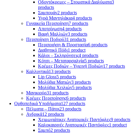
Οδοντόκρεμες – Στοματικά Διαλύματα
3
products
Σαμπουάν
2 products
Υγρά Μαντηλάκια
4 products
Γυναικεία Περιποίηση
7 products
Αποτρίχωση
4 products
Βαφή Μαλλιών
3 products
Περιποίηση Ποδιού
31 products
Περιποιήση & Προστασία
6 products
Διαβητικό Πόδι
1 product
Κάλοι – Σκληρύνσεις
4 products
Κότσι – Μεταταρσαλγία
5 products
Κρέμες Ποδιών – Υγιεινή Ποδιών
17 products
Καλλυντικά
13 products
Lip Gloss
5 products
Μολύβια Ματιών
3 products
Μολύβια Χειλιών
5 products
Μανικιούρ
31 products
Κρέμες Περιποίησης
6 products
Ορθοπεδικά Υποδήματα
127 products
Πέλματα – Πάτοι
23 products
Ανδρικά
12 products
Χειμωνιάτικες Ανατομικές Παντόφλες
9 products
Καλοκαιρινές Ανατομικές Παντόφλες
1 product
Σαμπό
2 products