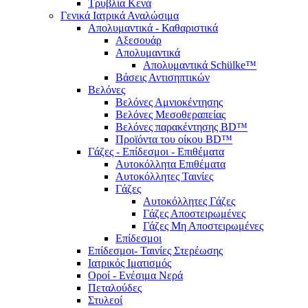
Τρυβλία Κενά
Γενικά Ιατρικά Αναλώσιμα
Απολυμαντικά - Καθαριστικά
Αξεσουάρ
Απολυμαντικά
Απολυμαντικά Schülke™
Βάσεις Αντισηπτικών
Βελόνες
Βελόνες Αμνιοκέντησης
Βελόνες Μεσοθεραπείας
Βελόνες παρακέντησης BD™
Προϊόντα του οίκου BD™
Γάζες - Επίδεσμοι - Επιθέματα
Αυτοκόλλητα Επιθέματα
Αυτοκόλλητες Ταινίες
Γάζες
Αυτοκόλλητες Γάζες
Γάζες Αποστειρωμένες
Γάζες Μη Αποστειρωμένες
Επίδεσμοι
Επίδεσμοι- Ταινίες Στερέωσης
Ιατρικός Ιματισμός
Οροί - Ενέσιμα Νερά
Πεταλούδες
Στυλεοί