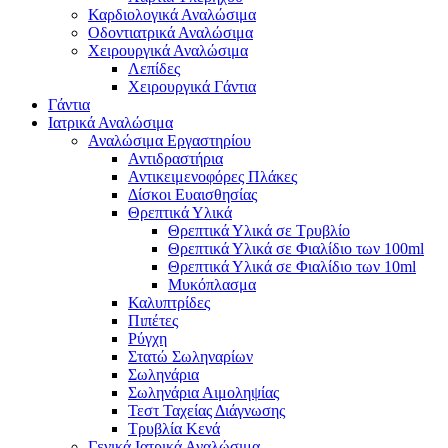
Καρδιολογικά Αναλώσιμα
Οδοντιατρικά Αναλώσιμα
Χειρουργικά Αναλώσιμα
Λεπίδες
Χειρουργικά Γάντια
Γάντια
Ιατρικά Αναλώσιμα
Αναλώσιμα Εργαστηρίου
Αντιδραστήρια
Αντικειμενοφόρες Πλάκες
Δίσκοι Ευαισθησίας
Θρεπτικά Υλικά
Θρεπτικά Υλικά σε Τρυβλίο
Θρεπτικά Υλικά σε Φιαλίδιο των 100ml
Θρεπτικά Υλικά σε Φιαλίδιο των 10ml
Μυκόπλασμα
Καλυπτρίδες
Πιπέτες
Ρύγχη
Στατώ Σωληναρίων
Σωληνάρια
Σωληνάρια Αιμοληψίας
Τεστ Ταχείας Διάγνωσης
Τρυβλία Κενά
Γενικά Ιατρικά Αναλώσιμα