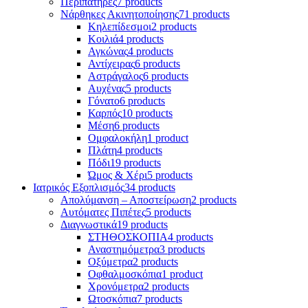
Περιπατήρες
7 products
Νάρθηκες Ακινητοποίησης
71 products
Κηλεπίδεσμοι
2 products
Κοιλιά
4 products
Αγκώνας
4 products
Αντίχειρας
6 products
Αστράγαλος
6 products
Αυχένας
5 products
Γόνατο
6 products
Καρπός
10 products
Μέση
6 products
Ομφαλοκήλη
1 product
Πλάτη
4 products
Πόδι
19 products
Ώμος & Χέρι
5 products
Ιατρικός Εξοπλισμός
34 products
Απολύμανση – Αποστείρωση
2 products
Αυτόματες Πιπέτες
5 products
Διαγνωστικά
19 products
ΣΤΗΘΟΣΚΟΠΙΑ
4 products
Αναστημόμετρα
3 products
Οξύμετρα
2 products
Οφθαλμοσκόπια
1 product
Χρονόμετρα
2 products
Ωτοσκόπια
7 products