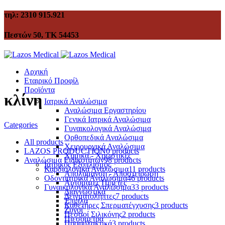
τηλ: 2310 915.921
Πεστών 50, ΤΚ 54453
Αρχική
Εταιρικό Προφίλ
Προϊόντα
κλίνη
Ιατρικά Αναλώσιμα
Αναλώσιμα Εργαστηρίου
Γενικά Ιατρικά Αναλώσιμα
Categories
Γυναικολογικά Αναλώσιμα
Ορθοπεδικά Αναλώσιμα
All
products
Χειρουργικά Αναλώσιμα
LAZOS PRODUCTION
0 products
Χημικά - Χρωστικές
Αναλώσιμα Ειδικοτήτων
98 products
Ιατρικός Εξοπλισμός
Καρδιολογικά Αναλώσιμα
11 products
Απολύμανση - Αποστείρωση
Οδοντιατρικά Αναλώσιμα
46 products
Αυτόματες Πιπέτες
Γυναικολογικά Αναλώσιμα
33 products
Διαγνωστικά
Δειγματολήπτες
7 products
Έπιπλα
Καθετήρες Σπερματέγχυσης
3 products
Ζυγοί
Πεσσοί Σιλικόνης
2 products
Πιεσόμετρα
Προφυλακτικά
3 products