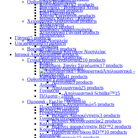
Ορθοπεδικά Βοηθήματα
Κολποδιαστολείς
2 products
Βακτηρίες - Βοηθητικά Χέρια
Σπειράματα
4 products
Είδη Γυμναστικής
Χαρτιά Υπερήχου
6 products
Ιατρικές Κάλτσες - Καλσόν
Χειρουργικά Αναλώσιμα
8 products
Μπαστούνια
Λεπίδες
1 product
Νάρθηκες Ακινητοποίησης
Χειρουργικά Γάντια
4 products
Περιπατήρες
Γάντια
15 products
Κατ'οίκον Νοσηλεία
Uncategorized
53 products
Αμαξίδια
Βρεφικά είδη
14 products
Βοηθήματα Κατ'οίκον Νοσηλείας
Ιατρικά Αναλώσιμα
498 products
Διαχείριση Ακράτειας
Γενικά Ιατρικά Αναλώσιμα
210 products
Κλίνες
Επίδεσμοι- Ταινίες Στερέωσης
17 products
Μαξιλάρια Ανατομικά
Απολυμαντικά –
Πιεσόμετρα
Καθαριστικά
41 products
Ορθοπεδικά Υποδήματα
Αξεσουάρ
3 products
Ανδρικά
Απολυμαντικά
25 products
Γυναικεία
Απολυμαντικά Schülke™
15
Πέλματα - Πάτοι
products
Ομορφιά - Ευεξία - Θεραπεία
Βάσεις Αντισηπτικών
5 products
Περιποίηση Ποδιού
Βελόνες
25 products
Γενικά Αναλώσιμα
Βελόνες Αμνιοκέντησης
3 products
Γυναικεία Περιποίηση
Βελόνες Μεσοθεραπείας
2 products
Καλλυντικά
Βελόνες παρακέντησης BD™
2 products
Κρέμες Περιποίησης
Προϊόντα του οίκου BD™
10 products
Μανικιούρ
Ιατρικός Ιματισμός
15 products