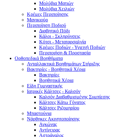
Μολύβια Ματιών
Μολύβια Χειλιών
Κρέμες Περιποίησης
Μανικιούρ
Περιποίηση Ποδιού
Διαβητικό Πόδι
Κάλοι - Σκληρύνσεις
Κότσι - Μεταταρσαλγία
Κρέμες Ποδιών - Υγιεινή Ποδιών
Περιποιήση & Προστασία
Ορθοπεδικά Βοηθήματα
Ανταλλακτικά Βοηθημάτων Στήριξης
Βακτηρίες - Βοηθητικά Χέρια
Βακτηρίες
Βοηθητικά Χέρια
Είδη Γυμναστικής
Ιατρικές Κάλτσες - Καλσόν
Καλσόν Διαβαθμισμένης Συμπίεσης
Κάλτσες Κάτω Γόνατος
Κάλτσες Ριζομηρίου
Μπαστούνια
Νάρθηκες Ακινητοποίησης
Αγκώνας
Αντίχειρας
Αστράγαλος