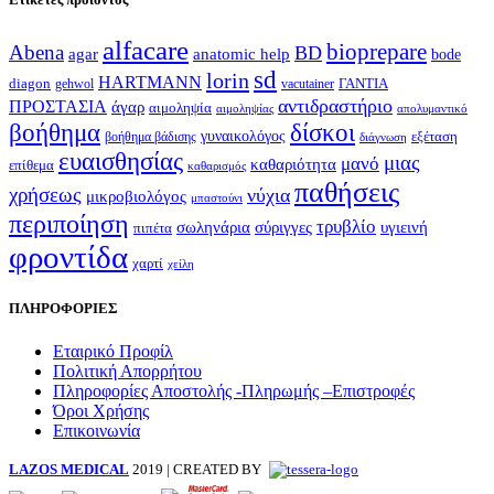
alfacare
bioprepare
Abena
BD
agar
anatomic help
bode
sd
lorin
HARTMANN
diagon
ΓΑΝΤΙΑ
gehwol
vacutainer
αντιδραστήριο
ΠΡΟΣΤΑΣΙΑ
άγαρ
αιμοληψία
απολυμαντικό
αιμοληψίας
βοήθημα
δίσκοι
γυναικολόγος
εξέταση
βοήθημα βάδισης
διάγνωση
ευαισθησίας
μιας
μανό
καθαριότητα
επίθεμα
καθαρισμός
παθήσεις
χρήσεως
νύχια
μικροβιολόγος
μπαστούνι
περιποίηση
τρυβλίο
σωληνάρια
σύριγγες
υγιεινή
πιπέτα
φροντίδα
χαρτί
χείλη
ΠΛΗΡΟΦΟΡΙΕΣ
Εταιρικό Προφίλ
Πολιτική Απορρήτου
Πληροφορίες Αποστολής -Πληρωμής –Επιστροφές
Όροι Χρήσης
Επικοινωνία
LAZOS MEDICAL
2019 | CREATED BY