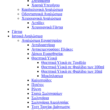
Σπειράματα
Χαρτιά Υπερήχου
Καρδιολογικά Αναλώσιμα
Οδοντιατρικά Αναλώσιμα
Χειρουργικά Αναλώσιμα
Λεπίδες
Χειρουργικά Γάντια
Γάντια
Ιατρικά Αναλώσιμα
Αναλώσιμα Εργαστηρίου
Αντιδραστήρια
Αντικειμενοφόρες Πλάκες
Δίσκοι Ευαισθησίας
Θρεπτικά Υλικά
Θρεπτικά Υλικά σε Τρυβλίο
Θρεπτικά Υλικά σε Φιαλίδιο των 100ml
Θρεπτικά Υλικά σε Φιαλίδιο των 10ml
Μυκόπλασμα
Καλυπτρίδες
Πιπέτες
Ρύγχη
Στατώ Σωληναρίων
Σωληνάρια
Σωληνάρια Αιμοληψίας
Τεστ Ταχείας Διάγνωσης