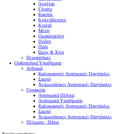
Αυχένας
Γόνατο
Καρπός
Κηλεπίδεσμοι
Κοιλιά
Μέση
Ομφαλοκήλη
Πλάτη
Πόδι
Ώμος & Χέρι
Περιπατήρες
Ορθοπεδικά Υποδήματα
Ανδρικά
Καλοκαιρινές Ανατομικές Παντόφλες
Σαμπό
Χειμωνιάτικες Ανατομικές Παντόφλες
Γυναικεία
Ανατομικά Πέδιλα
Ανατομικά Υποδήματα
Καλοκαιρινές Ανατομικές Παντόφλες
Σαμπό
Χειμωνιάτικες Ανατομικές Παντόφλες
Πέλματα - Πάτοι
Ετικέτες προϊόντος