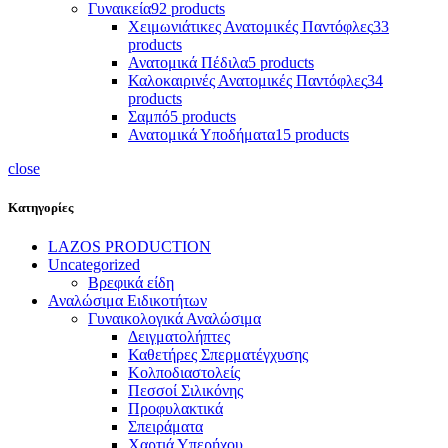
Γυναικεία
92 products
Χειμωνιάτικες Ανατομικές Παντόφλες
33
products
Ανατομικά Πέδιλα
5 products
Καλοκαιρινές Ανατομικές Παντόφλες
34
products
Σαμπό
5 products
Ανατομικά Υποδήματα
15 products
close
Κατηγορίες
LAZOS PRODUCTION
Uncategorized
Βρεφικά είδη
Αναλώσιμα Ειδικοτήτων
Γυναικολογικά Αναλώσιμα
Δειγματολήπτες
Καθετήρες Σπερματέγχυσης
Κολποδιαστολείς
Πεσσοί Σιλικόνης
Προφυλακτικά
Σπειράματα
Χαρτιά Υπερήχου