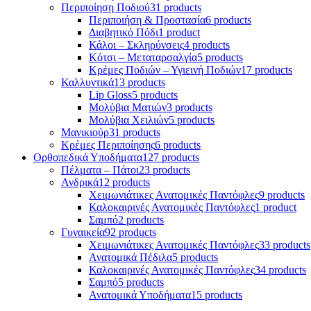
Περιποίηση Ποδιού
31 products
Περιποιήση & Προστασία
6 products
Διαβητικό Πόδι
1 product
Κάλοι – Σκληρύνσεις
4 products
Κότσι – Μεταταρσαλγία
5 products
Κρέμες Ποδιών – Υγιεινή Ποδιών
17 products
Καλλυντικά
13 products
Lip Gloss
5 products
Μολύβια Ματιών
3 products
Μολύβια Χειλιών
5 products
Μανικιούρ
31 products
Κρέμες Περιποίησης
6 products
Ορθοπεδικά Υποδήματα
127 products
Πέλματα – Πάτοι
23 products
Ανδρικά
12 products
Χειμωνιάτικες Ανατομικές Παντόφλες
9 products
Καλοκαιρινές Ανατομικές Παντόφλες
1 product
Σαμπό
2 products
Γυναικεία
92 products
Χειμωνιάτικες Ανατομικές Παντόφλες
33 products
Ανατομικά Πέδιλα
5 products
Καλοκαιρινές Ανατομικές Παντόφλες
34 products
Σαμπό
5 products
Ανατομικά Υποδήματα
15 products