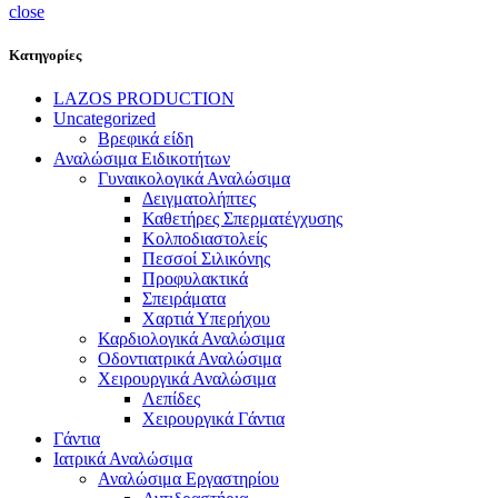
close
Κατηγορίες
LAZOS PRODUCTION
Uncategorized
Βρεφικά είδη
Αναλώσιμα Ειδικοτήτων
Γυναικολογικά Αναλώσιμα
Δειγματολήπτες
Καθετήρες Σπερματέγχυσης
Κολποδιαστολείς
Πεσσοί Σιλικόνης
Προφυλακτικά
Σπειράματα
Χαρτιά Υπερήχου
Καρδιολογικά Αναλώσιμα
Οδοντιατρικά Αναλώσιμα
Χειρουργικά Αναλώσιμα
Λεπίδες
Χειρουργικά Γάντια
Γάντια
Ιατρικά Αναλώσιμα
Αναλώσιμα Εργαστηρίου