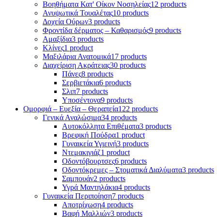
Βοηθήματα Κατ' Οίκον Νοσηλείας
12 products
Ανυψωτικά Τουαλέτας
10 products
Δοχεία Ούρων
3 products
Φροντίδα δέρματος – Καθαρισμός
9 products
Αμαξίδια
3 products
Κλίνες
1 product
Μαξιλάρια Ανατομικά
17 products
Διαχείριση Ακράτειας
30 products
Πάνες
8 products
Σερβιετάκια
6 products
Σλιπ
7 products
Υποσέντονα
9 products
Ομορφιά – Ευεξία – Θεραπεία
122 products
Γενικά Αναλώσιμα
34 products
Αυτοκόλλητα Επιθέματα
3 products
Βρεφική Πούδρα
1 product
Γυναικεία Υγιεινή
3 products
Ντεμακιγιάζ
1 product
Οδοντόβουρτσες
6 products
Οδοντόκρεμες – Στοματικά Διαλύματα
3 products
Σαμπουάν
2 products
Υγρά Μαντηλάκια
4 products
Γυναικεία Περιποίηση
7 products
Αποτρίχωση
4 products
Βαφή Μαλλιών
3 products