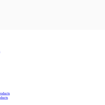
s
roducts
oducts