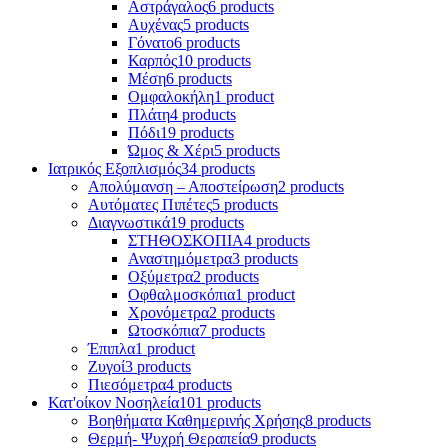
Αστράγαλος
6 products
Αυχένας
5 products
Γόνατο
6 products
Καρπός
10 products
Μέση
6 products
Ομφαλοκήλη
1 product
Πλάτη
4 products
Πόδι
19 products
Ώμος & Χέρι
5 products
Ιατρικός Εξοπλισμός
34 products
Απολύμανση – Αποστείρωση
2 products
Αυτόματες Πιπέτες
5 products
Διαγνωστικά
19 products
ΣΤΗΘΟΣΚΟΠΙΑ
4 products
Αναστημόμετρα
3 products
Οξύμετρα
2 products
Οφθαλμοσκόπια
1 product
Χρονόμετρα
2 products
Ωτοσκόπια
7 products
Έπιπλα
1 product
Ζυγοί
3 products
Πιεσόμετρα
4 products
Κατ'οίκον Νοσηλεία
101 products
Βοηθήματα Καθημερινής Χρήσης
8 products
Θερμή- Ψυχρή Θεραπεία
9 products