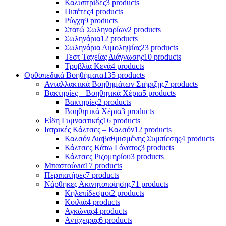
Καλυπτρίδες
3 products
Πιπέτες
4 products
Ρύγχη
9 products
Στατώ Σωληναρίων
2 products
Σωληνάρια
12 products
Σωληνάρια Αιμοληψίας
23 products
Τεστ Ταχείας Διάγνωσης
10 products
Τρυβλία Κενά
4 products
Ορθοπεδικά Βοηθήματα
135 products
Ανταλλακτικά Βοηθημάτων Στήριξης
7 products
Βακτηρίες – Βοηθητικά Χέρια
5 products
Βακτηρίες
2 products
Βοηθητικά Χέρια
3 products
Είδη Γυμναστικής
16 products
Ιατρικές Κάλτσες – Καλσόν
12 products
Καλσόν Διαβαθμισμένης Συμπίεσης
4 products
Κάλτσες Κάτω Γόνατος
3 products
Κάλτσες Ριζομηρίου
3 products
Μπαστούνια
17 products
Περιπατήρες
7 products
Νάρθηκες Ακινητοποίησης
71 products
Κηλεπίδεσμοι
2 products
Κοιλιά
4 products
Αγκώνας
4 products
Αντίχειρας
6 products