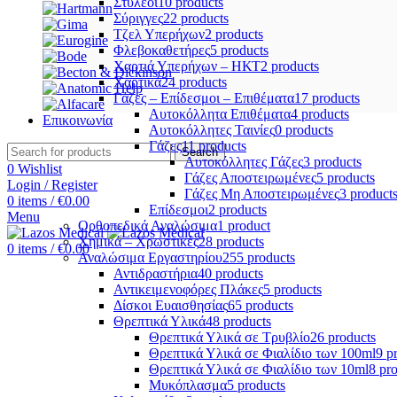
Στυλεοί
10 products
Σύριγγες
22 products
Τζελ Υπερήχων
2 products
Φλεβοκαθετήρες
5 products
Χαρτιά Υπερήχων – ΗΚΤ
2 products
Χαρτικά
24 products
Γάζες – Επίδεσμοι – Επιθέματα
17 products
Αυτοκόλλητα Επιθέματα
4 products
Επικοινωνία
Αυτοκόλλητες Ταινίες
0 products
Γάζες
11 products
Search
Αυτοκόλλητες Γάζες
3 products
0
Wishlist
Γάζες Αποστειρωμένες
5 products
Login / Register
Γάζες Μη Αποστειρωμένες
3 product
0
items
/
€
0.00
Επίδεσμοι
2 products
Menu
Ορθοπεδικά Αναλώσιμα
1 product
Χημικά – Χρωστικές
28 products
0
items
/
€
0.00
Αναλώσιμα Εργαστηρίου
255 products
Αντιδραστήρια
40 products
Αντικειμενοφόρες Πλάκες
5 products
Δίσκοι Ευαισθησίας
65 products
Θρεπτικά Υλικά
48 products
Θρεπτικά Υλικά σε Τρυβλίο
26 products
Θρεπτικά Υλικά σε Φιαλίδιο των 100ml
9 p
Θρεπτικά Υλικά σε Φιαλίδιο των 10ml
8 pr
Μυκόπλασμα
5 products