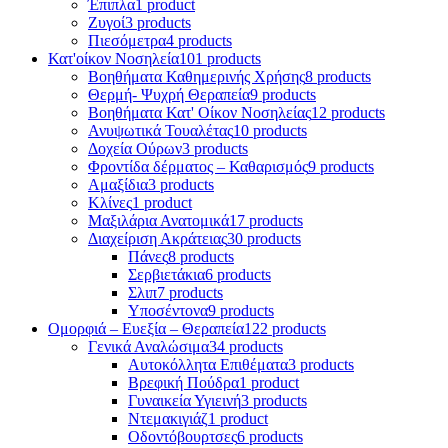
Έπιπλα
1 product
Ζυγοί
3 products
Πιεσόμετρα
4 products
Κατ'οίκον Νοσηλεία
101 products
Βοηθήματα Καθημερινής Χρήσης
8 products
Θερμή- Ψυχρή Θεραπεία
9 products
Βοηθήματα Κατ' Οίκον Νοσηλείας
12 products
Ανυψωτικά Τουαλέτας
10 products
Δοχεία Ούρων
3 products
Φροντίδα δέρματος – Καθαρισμός
9 products
Αμαξίδια
3 products
Κλίνες
1 product
Μαξιλάρια Ανατομικά
17 products
Διαχείριση Ακράτειας
30 products
Πάνες
8 products
Σερβιετάκια
6 products
Σλιπ
7 products
Υποσέντονα
9 products
Ομορφιά – Ευεξία – Θεραπεία
122 products
Γενικά Αναλώσιμα
34 products
Αυτοκόλλητα Επιθέματα
3 products
Βρεφική Πούδρα
1 product
Γυναικεία Υγιεινή
3 products
Ντεμακιγιάζ
1 product
Οδοντόβουρτσες
6 products