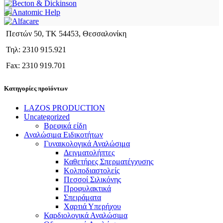
Πεστών 50, ΤΚ 54453, Θεσσαλονίκη
Τηλ: 2310 915.921
Fax: 2310 919.701
Κατηγορίες προϊόντων
LAZOS PRODUCTION
Uncategorized
Βρεφικά είδη
Αναλώσιμα Ειδικοτήτων
Γυναικολογικά Αναλώσιμα
Δειγματολήπτες
Καθετήρες Σπερματέγχυσης
Κολποδιαστολείς
Πεσσοί Σιλικόνης
Προφυλακτικά
Σπειράματα
Χαρτιά Υπερήχου
Καρδιολογικά Αναλώσιμα