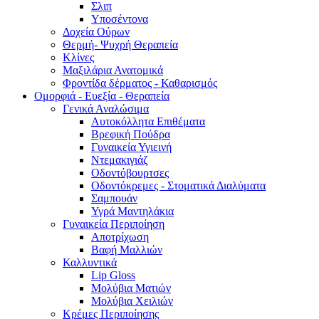
Σλιπ
Υποσέντονα
Δοχεία Ούρων
Θερμή- Ψυχρή Θεραπεία
Κλίνες
Μαξιλάρια Ανατομικά
Φροντίδα δέρματος - Καθαρισμός
Ομορφιά - Ευεξία - Θεραπεία
Γενικά Αναλώσιμα
Αυτοκόλλητα Επιθέματα
Βρεφική Πούδρα
Γυναικεία Υγιεινή
Ντεμακιγιάζ
Οδοντόβουρτσες
Οδοντόκρεμες - Στοματικά Διαλύματα
Σαμπουάν
Υγρά Μαντηλάκια
Γυναικεία Περιποίηση
Αποτρίχωση
Βαφή Μαλλιών
Καλλυντικά
Lip Gloss
Μολύβια Ματιών
Μολύβια Χειλιών
Κρέμες Περιποίησης