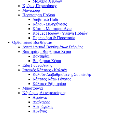
Μολύβια Χειλιών
Κρέμες Περιποίησης
Μανικιούρ
Περιποίηση Ποδιού
Διαβητικό Πόδι
Κάλοι - Σκληρύνσεις
Κότσι - Μεταταρσαλγία
Κρέμες Ποδιών - Υγιεινή Ποδιών
Περιποιήση & Προστασία
Ορθοπεδικά Βοηθήματα
Ανταλλακτικά Βοηθημάτων Στήριξης
Βακτηρίες - Βοηθητικά Χέρια
Βακτηρίες
Βοηθητικά Χέρια
Είδη Γυμναστικής
Ιατρικές Κάλτσες - Καλσόν
Καλσόν Διαβαθμισμένης Συμπίεσης
Κάλτσες Κάτω Γόνατος
Κάλτσες Ριζομηρίου
Μπαστούνια
Νάρθηκες Ακινητοποίησης
Αγκώνας
Αντίχειρας
Αστράγαλος
Αυχένας