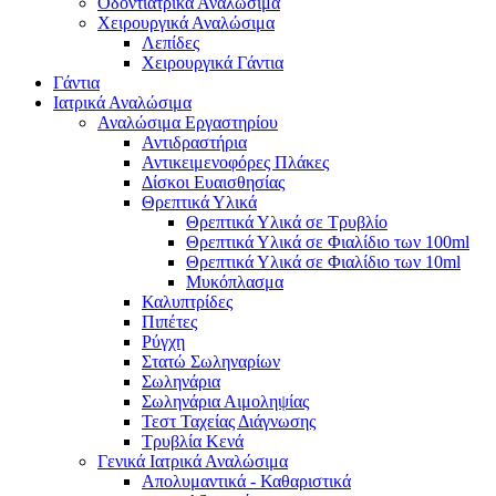
Οδοντιατρικά Αναλώσιμα
Χειρουργικά Αναλώσιμα
Λεπίδες
Χειρουργικά Γάντια
Γάντια
Ιατρικά Αναλώσιμα
Αναλώσιμα Εργαστηρίου
Αντιδραστήρια
Αντικειμενοφόρες Πλάκες
Δίσκοι Ευαισθησίας
Θρεπτικά Υλικά
Θρεπτικά Υλικά σε Τρυβλίο
Θρεπτικά Υλικά σε Φιαλίδιο των 100ml
Θρεπτικά Υλικά σε Φιαλίδιο των 10ml
Μυκόπλασμα
Καλυπτρίδες
Πιπέτες
Ρύγχη
Στατώ Σωληναρίων
Σωληνάρια
Σωληνάρια Αιμοληψίας
Τεστ Ταχείας Διάγνωσης
Τρυβλία Κενά
Γενικά Ιατρικά Αναλώσιμα
Απολυμαντικά - Καθαριστικά