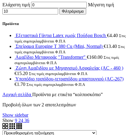
Ελάχιστη τιμή
Μέγιστη τιμή
Φιλτράρισμα
Προϊόντα
Εξεταστικά Γάντια Latex χωρίς Πούδρα Bosch
€
4.40
Στις
τιμές συμπεριλαμβάνεται Φ.Π.Α
Σπείραμα Eurogine Τ 380 Cu (Mini, Normal)
€
13.40
Στις
τιμές συμπεριλαμβάνεται Φ.Π.Α
Αμαξίδιο Μεταφοράς "Transformer"
€
160.00
Στις τιμές
συμπεριλαμβάνεται Φ.Π.Α
Ζώνη Αμαξιδίου με Μηχανισμό Ασφαλείας (AC - 460 )
€
15.20
Στις τιμές συμπεριλαμβάνεται Φ.Π.Α
Υποπόδιο τριπόδου-τετραπόδου μπαστουνιού (AC-267)
€
1.70
Στις τιμές συμπεριλαμβάνεται Φ.Π.Α
Αρχική σελίδα
Προϊόντα με ετικέτα “κολποσκόπιο”
Προβολή όλων των 2 αποτελεσμάτων
Show sidebar
Show
9
24
36