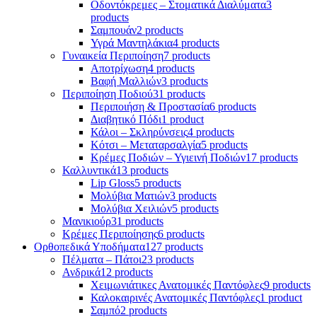
Οδοντόκρεμες – Στοματικά Διαλύματα
3
products
Σαμπουάν
2 products
Υγρά Μαντηλάκια
4 products
Γυναικεία Περιποίηση
7 products
Αποτρίχωση
4 products
Βαφή Μαλλιών
3 products
Περιποίηση Ποδιού
31 products
Περιποιήση & Προστασία
6 products
Διαβητικό Πόδι
1 product
Κάλοι – Σκληρύνσεις
4 products
Κότσι – Μεταταρσαλγία
5 products
Κρέμες Ποδιών – Υγιεινή Ποδιών
17 products
Καλλυντικά
13 products
Lip Gloss
5 products
Μολύβια Ματιών
3 products
Μολύβια Χειλιών
5 products
Μανικιούρ
31 products
Κρέμες Περιποίησης
6 products
Ορθοπεδικά Υποδήματα
127 products
Πέλματα – Πάτοι
23 products
Ανδρικά
12 products
Χειμωνιάτικες Ανατομικές Παντόφλες
9 products
Καλοκαιρινές Ανατομικές Παντόφλες
1 product
Σαμπό
2 products