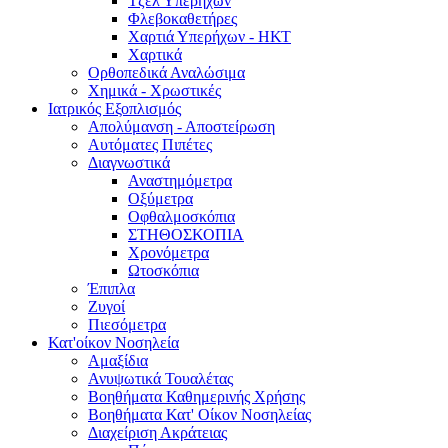
Τζελ Υπερήχων
Φλεβοκαθετήρες
Χαρτιά Υπερήχων - ΗΚΤ
Χαρτικά
Ορθοπεδικά Αναλώσιμα
Χημικά - Χρωστικές
Ιατρικός Εξοπλισμός
Απολύμανση - Αποστείρωση
Αυτόματες Πιπέτες
Διαγνωστικά
Αναστημόμετρα
Οξύμετρα
Οφθαλμοσκόπια
ΣΤΗΘΟΣΚΟΠΙΑ
Χρονόμετρα
Ωτοσκόπια
Έπιπλα
Ζυγοί
Πιεσόμετρα
Κατ'οίκον Νοσηλεία
Αμαξίδια
Ανυψωτικά Τουαλέτας
Βοηθήματα Καθημερινής Χρήσης
Βοηθήματα Κατ' Οίκον Νοσηλείας
Διαχείριση Ακράτειας