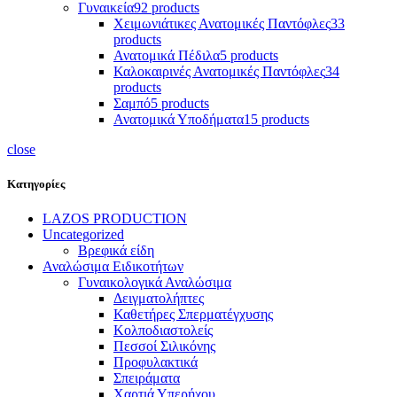
Γυναικεία
92 products
Χειμωνιάτικες Ανατομικές Παντόφλες
33
products
Ανατομικά Πέδιλα
5 products
Καλοκαιρινές Ανατομικές Παντόφλες
34
products
Σαμπό
5 products
Ανατομικά Υποδήματα
15 products
close
Κατηγορίες
LAZOS PRODUCTION
Uncategorized
Βρεφικά είδη
Αναλώσιμα Ειδικοτήτων
Γυναικολογικά Αναλώσιμα
Δειγματολήπτες
Καθετήρες Σπερματέγχυσης
Κολποδιαστολείς
Πεσσοί Σιλικόνης
Προφυλακτικά
Σπειράματα
Χαρτιά Υπερήχου