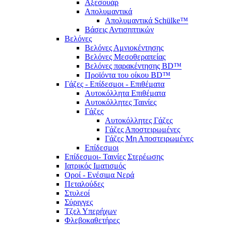
Αξεσουάρ
Απολυμαντικά
Απολυμαντικά Schülke™
Βάσεις Αντισηπτικών
Βελόνες
Βελόνες Αμνιοκέντησης
Βελόνες Μεσοθεραπείας
Βελόνες παρακέντησης BD™
Προϊόντα του οίκου BD™
Γάζες - Επίδεσμοι - Επιθέματα
Αυτοκόλλητα Επιθέματα
Αυτοκόλλητες Ταινίες
Γάζες
Αυτοκόλλητες Γάζες
Γάζες Αποστειρωμένες
Γάζες Μη Αποστειρωμένες
Επίδεσμοι
Επίδεσμοι- Ταινίες Στερέωσης
Ιατρικός Ιματισμός
Οροί - Ενέσιμα Νερά
Πεταλούδες
Στυλεοί
Σύριγγες
Τζελ Υπερήχων
Φλεβοκαθετήρες