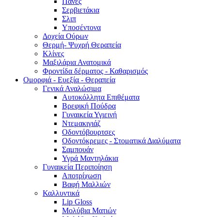
Πάνες
Σερβιετάκια
Σλιπ
Υποσέντονα
Δοχεία Ούρων
Θερμή- Ψυχρή Θεραπεία
Κλίνες
Μαξιλάρια Ανατομικά
Φροντίδα δέρματος - Καθαρισμός
Ομορφιά - Ευεξία - Θεραπεία
Γενικά Αναλώσιμα
Αυτοκόλλητα Επιθέματα
Βρεφική Πούδρα
Γυναικεία Υγιεινή
Ντεμακιγιάζ
Οδοντόβουρτσες
Οδοντόκρεμες - Στοματικά Διαλύματα
Σαμπουάν
Υγρά Μαντηλάκια
Γυναικεία Περιποίηση
Αποτρίχωση
Βαφή Μαλλιών
Καλλυντικά
Lip Gloss
Μολύβια Ματιών