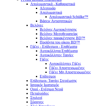
Απολυμαντικά - Καθαριστικά
Αξεσουάρ
Απολυμαντικά
Απολυμαντικά Schülke™
Βάσεις Αντισηπτικών
Βελόνες
Βελόνες Αμνιοκέντησης
Βελόνες Μεσοθεραπείας
Βελόνες παρακέντησης BD™
Προϊόντα του οίκου BD™
Γάζες - Επίδεσμοι - Επιθέματα
Αυτοκόλλητα Επιθέματα
Αυτοκόλλητες Ταινίες
Γάζες
Αυτοκόλλητες Γάζες
Γάζες Αποστειρωμένες
Γάζες Μη Αποστειρωμένες
Επίδεσμοι
Επίδεσμοι- Ταινίες Στερέωσης
Ιατρικός Ιματισμός
Οροί - Ενέσιμα Νερά
Πεταλούδες
Στυλεοί
Σύριγγες