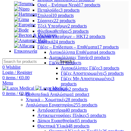
Οροί – Ενέσιμα Νερά
17 products
Πεταλούδες
3 products
Στυλεοί
10 products
Σύριγγες
22 products
Τζελ Υπερήχων
2 products
Φλεβοκαθετήρες
5 products
Χαρτιά Υπερήχων – ΗΚΤ
2 products
Χαρτικά
24 products
Γάζες – Επίδεσμοι – Επιθέματα
17 products
Επικοινωνία
Αυτοκόλλητα Επιθέματα
4 products
Αυτοκόλλητες Ταινίες
0 products
Search
Γάζες
11 products
0
Wishlist
Αυτοκόλλητες Γάζες
3 products
Login / Register
Γάζες Αποστειρωμένες
5 products
0
items
/
€
0.00
Γάζες Μη Αποστειρωμένες
3
Menu
products
Επίδεσμοι
2 products
0
items
/
€
0.00
Ορθοπεδικά Αναλώσιμα
1 product
Χημικά – Χρωστικές
28 products
Αναλώσιμα Εργαστηρίου
255 products
Αντιδραστήρια
40 products
Αντικειμενοφόρες Πλάκες
5 products
Δίσκοι Ευαισθησίας
65 products
Θρεπτικά Υλικά
48 products