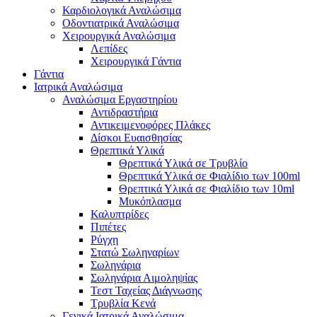
Καρδιολογικά Αναλώσιμα
Οδοντιατρικά Αναλώσιμα
Χειρουργικά Αναλώσιμα
Λεπίδες
Χειρουργικά Γάντια
Γάντια
Ιατρικά Αναλώσιμα
Αναλώσιμα Εργαστηρίου
Αντιδραστήρια
Αντικειμενοφόρες Πλάκες
Δίσκοι Ευαισθησίας
Θρεπτικά Υλικά
Θρεπτικά Υλικά σε Τρυβλίο
Θρεπτικά Υλικά σε Φιαλίδιο των 100ml
Θρεπτικά Υλικά σε Φιαλίδιο των 10ml
Μυκόπλασμα
Καλυπτρίδες
Πιπέτες
Ρύγχη
Στατώ Σωληναρίων
Σωληνάρια
Σωληνάρια Αιμοληψίας
Τεστ Ταχείας Διάγνωσης
Τρυβλία Κενά
Γενικά Ιατρικά Αναλώσιμα