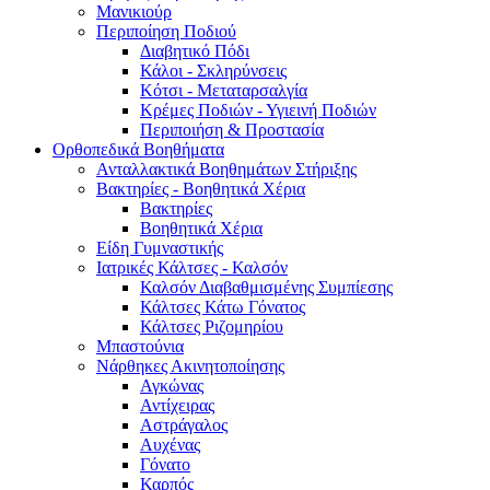
Μανικιούρ
Περιποίηση Ποδιού
Διαβητικό Πόδι
Κάλοι - Σκληρύνσεις
Κότσι - Μεταταρσαλγία
Κρέμες Ποδιών - Υγιεινή Ποδιών
Περιποιήση & Προστασία
Ορθοπεδικά Βοηθήματα
Ανταλλακτικά Βοηθημάτων Στήριξης
Βακτηρίες - Βοηθητικά Χέρια
Βακτηρίες
Βοηθητικά Χέρια
Είδη Γυμναστικής
Ιατρικές Κάλτσες - Καλσόν
Καλσόν Διαβαθμισμένης Συμπίεσης
Κάλτσες Κάτω Γόνατος
Κάλτσες Ριζομηρίου
Μπαστούνια
Νάρθηκες Ακινητοποίησης
Αγκώνας
Αντίχειρας
Αστράγαλος
Αυχένας
Γόνατο
Καρπός