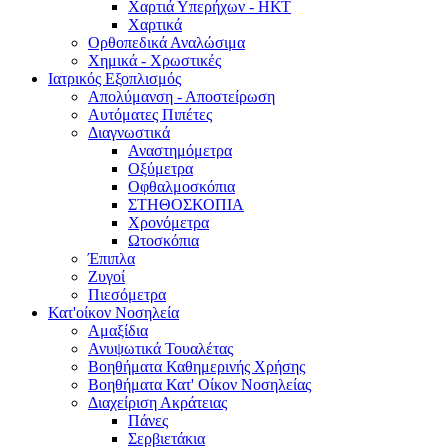
Χαρτιά Υπερήχων - ΗΚΤ
Χαρτικά
Ορθοπεδικά Αναλώσιμα
Χημικά - Χρωστικές
Ιατρικός Εξοπλισμός
Απολύμανση - Αποστείρωση
Αυτόματες Πιπέτες
Διαγνωστικά
Αναστημόμετρα
Οξύμετρα
Οφθαλμοσκόπια
ΣΤΗΘΟΣΚΟΠΙΑ
Χρονόμετρα
Ωτοσκόπια
Έπιπλα
Ζυγοί
Πιεσόμετρα
Κατ'οίκον Νοσηλεία
Αμαξίδια
Ανυψωτικά Τουαλέτας
Βοηθήματα Καθημερινής Χρήσης
Βοηθήματα Κατ' Οίκον Νοσηλείας
Διαχείριση Ακράτειας
Πάνες
Σερβιετάκια