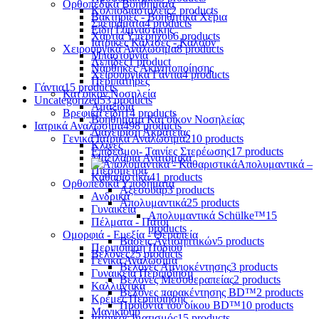
Ορθοπεδικά Βοηθήματα
Κολποδιαστολείς
2 products
Βακτηρίες - Βοηθητικά Χέρια
Σπειράματα
4 products
Είδη Γυμναστικής
Χαρτιά Υπερήχου
6 products
Ιατρικές Κάλτσες - Καλσόν
Χειρουργικά Αναλώσιμα
8 products
Μπαστούνια
Λεπίδες
1 product
Νάρθηκες Ακινητοποίησης
Χειρουργικά Γάντια
4 products
Περιπατήρες
Γάντια
15 products
Κατ'οίκον Νοσηλεία
Uncategorized
53 products
Αμαξίδια
Βρεφικά είδη
14 products
Βοηθήματα Κατ'οίκον Νοσηλείας
Ιατρικά Αναλώσιμα
498 products
Διαχείριση Ακράτειας
Γενικά Ιατρικά Αναλώσιμα
210 products
Κλίνες
Επίδεσμοι- Ταινίες Στερέωσης
17 products
Μαξιλάρια Ανατομικά
Απολυμαντικά –
Πιεσόμετρα
Καθαριστικά
41 products
Ορθοπεδικά Υποδήματα
Αξεσουάρ
3 products
Ανδρικά
Απολυμαντικά
25 products
Γυναικεία
Απολυμαντικά Schülke™
15
Πέλματα - Πάτοι
products
Ομορφιά - Ευεξία - Θεραπεία
Βάσεις Αντισηπτικών
5 products
Περιποίηση Ποδιού
Βελόνες
25 products
Γενικά Αναλώσιμα
Βελόνες Αμνιοκέντησης
3 products
Γυναικεία Περιποίηση
Βελόνες Μεσοθεραπείας
2 products
Καλλυντικά
Βελόνες παρακέντησης BD™
2 products
Κρέμες Περιποίησης
Προϊόντα του οίκου BD™
10 products
Μανικιούρ
Ιατρικός Ιματισμός
15 products