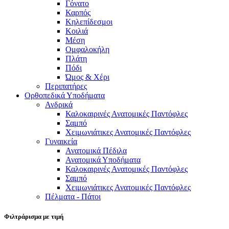
Γόνατο
Καρπός
Κηλεπίδεσμοι
Κοιλιά
Μέση
Ομφαλοκήλη
Πλάτη
Πόδι
Ώμος & Χέρι
Περιπατήρες
Ορθοπεδικά Υποδήματα
Ανδρικά
Καλοκαιρινές Ανατομικές Παντόφλες
Σαμπό
Χειμωνιάτικες Ανατομικές Παντόφλες
Γυναικεία
Ανατομικά Πέδιλα
Ανατομικά Υποδήματα
Καλοκαιρινές Ανατομικές Παντόφλες
Σαμπό
Χειμωνιάτικες Ανατομικές Παντόφλες
Πέλματα - Πάτοι
Φιλτράρισμα με τιμή