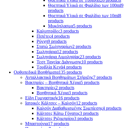
Θρεπτικά Υλικά σε Τρυβλίο
26 products
Θρεπτικά Υλικά σε Φιαλίδιο των 100ml
9
products
Θρεπτικά Υλικά σε Φιαλίδιο των 10ml
8
products
Μυκόπλασμα
5 products
Καλυπτρίδες
3 products
Πιπέτες
4 products
Ρύγχη
9 products
Στατώ Σωληναρίων
2 products
Σωληνάρια
12 products
Σωληνάρια Αιμοληψίας
23 products
Τεστ Ταχείας Διάγνωσης
10 products
Τρυβλία Κενά
4 products
Ορθοπεδικά Βοηθήματα
135 products
Ανταλλακτικά Βοηθημάτων Στήριξης
7 products
Βακτηρίες – Βοηθητικά Χέρια
5 products
Βακτηρίες
2 products
Βοηθητικά Χέρια
3 products
Είδη Γυμναστικής
16 products
Ιατρικές Κάλτσες – Καλσόν
12 products
Καλσόν Διαβαθμισμένης Συμπίεσης
4 products
Κάλτσες Κάτω Γόνατος
3 products
Κάλτσες Ριζομηρίου
3 products
Μπαστούνια
17 products