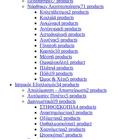
Περιπατήρες
7 products
Νάρθηκες Ακινητοποίησης
71 products
Κηλεπίδεσμοι
2 products
Κοιλιά
4 products
Αγκώνας
4 products
Αντίχειρας
6 products
Αστράγαλος
6 products
Αυχένας
5 products
Γόνατο
6 products
Καρπός
10 products
Μέση
6 products
Ομφαλοκήλη
1 product
Πλάτη
4 products
Πόδι
19 products
Ώμος & Χέρι
5 products
Ιατρικός Εξοπλισμός
34 products
Απολύμανση – Αποστείρωση
2 products
Αυτόματες Πιπέτες
5 products
Διαγνωστικά
19 products
ΣΤΗΘΟΣΚΟΠΙΑ
4 products
Αναστημόμετρα
3 products
Οξύμετρα
2 products
Οφθαλμοσκόπια
1 product
Χρονόμετρα
2 products
Ωτοσκόπια
7 products