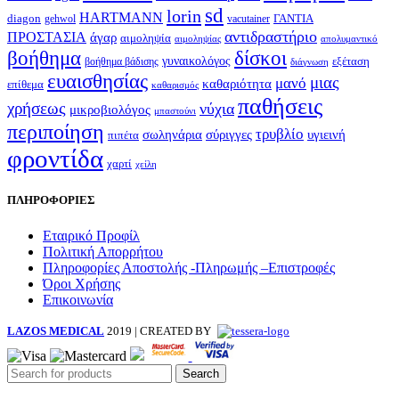
sd
lorin
HARTMANN
diagon
ΓΑΝΤΙΑ
gehwol
vacutainer
αντιδραστήριο
ΠΡΟΣΤΑΣΙΑ
άγαρ
αιμοληψία
απολυμαντικό
αιμοληψίας
βοήθημα
δίσκοι
γυναικολόγος
εξέταση
βοήθημα βάδισης
διάγνωση
ευαισθησίας
μιας
μανό
καθαριότητα
επίθεμα
καθαρισμός
παθήσεις
χρήσεως
νύχια
μικροβιολόγος
μπαστούνι
περιποίηση
τρυβλίο
σωληνάρια
σύριγγες
υγιεινή
πιπέτα
φροντίδα
χαρτί
χείλη
ΠΛΗΡΟΦΟΡΙΕΣ
Εταιρικό Προφίλ
Πολιτική Απορρήτου
Πληροφορίες Αποστολής -Πληρωμής –Επιστροφές
Όροι Χρήσης
Επικοινωνία
LAZOS MEDICAL
2019 | CREATED BY
Search