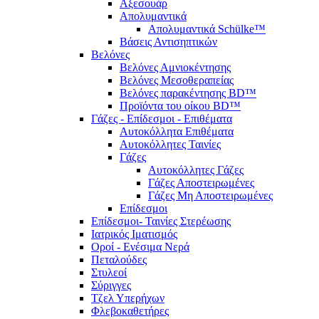
Αξεσουάρ
Απολυμαντικά
Απολυμαντικά Schülke™
Βάσεις Αντισηπτικών
Βελόνες
Βελόνες Αμνιοκέντησης
Βελόνες Μεσοθεραπείας
Βελόνες παρακέντησης BD™
Προϊόντα του οίκου BD™
Γάζες - Επίδεσμοι - Επιθέματα
Αυτοκόλλητα Επιθέματα
Αυτοκόλλητες Ταινίες
Γάζες
Αυτοκόλλητες Γάζες
Γάζες Αποστειρωμένες
Γάζες Μη Αποστειρωμένες
Επίδεσμοι
Επίδεσμοι- Ταινίες Στερέωσης
Ιατρικός Ιματισμός
Οροί - Ενέσιμα Νερά
Πεταλούδες
Στυλεοί
Σύριγγες
Τζελ Υπερήχων
Φλεβοκαθετήρες