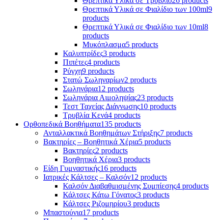
Θρεπτικά Υλικά σε Τρυβλίο
26 products
Θρεπτικά Υλικά σε Φιαλίδιο των 100ml
9
products
Θρεπτικά Υλικά σε Φιαλίδιο των 10ml
8
products
Μυκόπλασμα
5 products
Καλυπτρίδες
3 products
Πιπέτες
4 products
Ρύγχη
9 products
Στατώ Σωληναρίων
2 products
Σωληνάρια
12 products
Σωληνάρια Αιμοληψίας
23 products
Τεστ Ταχείας Διάγνωσης
10 products
Τρυβλία Κενά
4 products
Ορθοπεδικά Βοηθήματα
135 products
Ανταλλακτικά Βοηθημάτων Στήριξης
7 products
Βακτηρίες – Βοηθητικά Χέρια
5 products
Βακτηρίες
2 products
Βοηθητικά Χέρια
3 products
Είδη Γυμναστικής
16 products
Ιατρικές Κάλτσες – Καλσόν
12 products
Καλσόν Διαβαθμισμένης Συμπίεσης
4 products
Κάλτσες Κάτω Γόνατος
3 products
Κάλτσες Ριζομηρίου
3 products
Μπαστούνια
17 products