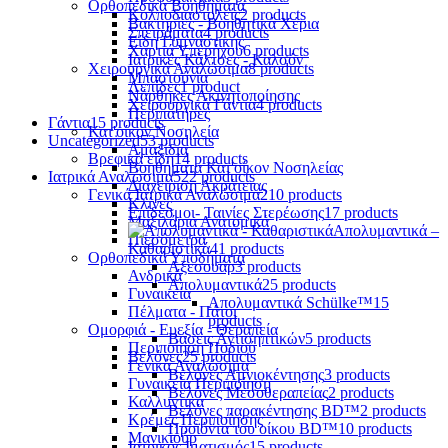
Ορθοπεδικά Βοηθήματα
Κολποδιαστολείς
2 products
Βακτηρίες - Βοηθητικά Χέρια
Σπειράματα
4 products
Είδη Γυμναστικής
Χαρτιά Υπερήχου
6 products
Ιατρικές Κάλτσες - Καλσόν
Χειρουργικά Αναλώσιμα
8 products
Μπαστούνια
Λεπίδες
1 product
Νάρθηκες Ακινητοποίησης
Χειρουργικά Γάντια
4 products
Περιπατήρες
Γάντια
15 products
Κατ'οίκον Νοσηλεία
Uncategorized
53 products
Αμαξίδια
Βρεφικά είδη
14 products
Βοηθήματα Κατ'οίκον Νοσηλείας
Ιατρικά Αναλώσιμα
522 products
Διαχείριση Ακράτειας
Γενικά Ιατρικά Αναλώσιμα
210 products
Κλίνες
Επίδεσμοι- Ταινίες Στερέωσης
17 products
Μαξιλάρια Ανατομικά
Απολυμαντικά –
Πιεσόμετρα
Καθαριστικά
41 products
Ορθοπεδικά Υποδήματα
Αξεσουάρ
3 products
Ανδρικά
Απολυμαντικά
25 products
Γυναικεία
Απολυμαντικά Schülke™
15
Πέλματα - Πάτοι
products
Ομορφιά - Ευεξία - Θεραπεία
Βάσεις Αντισηπτικών
5 products
Περιποίηση Ποδιού
Βελόνες
25 products
Γενικά Αναλώσιμα
Βελόνες Αμνιοκέντησης
3 products
Γυναικεία Περιποίηση
Βελόνες Μεσοθεραπείας
2 products
Καλλυντικά
Βελόνες παρακέντησης BD™
2 products
Κρέμες Περιποίησης
Προϊόντα του οίκου BD™
10 products
Μανικιούρ
Ιατρικός Ιματισμός
15 products