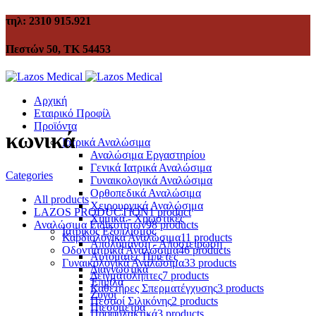
τηλ: 2310 915.921
Πεστών 50, ΤΚ 54453
Αρχική
Εταιρικό Προφίλ
Προϊόντα
κωνικά
Ιατρικά Αναλώσιμα
Αναλώσιμα Εργαστηρίου
Γενικά Ιατρικά Αναλώσιμα
Categories
Γυναικολογικά Αναλώσιμα
Ορθοπεδικά Αναλώσιμα
All
products
Χειρουργικά Αναλώσιμα
LAZOS PRODUCTION
1 product
Χημικά - Χρωστικές
Αναλώσιμα Ειδικοτήτων
98 products
Ιατρικός Εξοπλισμός
Καρδιολογικά Αναλώσιμα
11 products
Απολύμανση - Αποστείρωση
Οδοντιατρικά Αναλώσιμα
46 products
Αυτόματες Πιπέτες
Γυναικολογικά Αναλώσιμα
33 products
Διαγνωστικά
Δειγματολήπτες
7 products
Έπιπλα
Καθετήρες Σπερματέγχυσης
3 products
Ζυγοί
Πεσσοί Σιλικόνης
2 products
Πιεσόμετρα
Προφυλακτικά
3 products