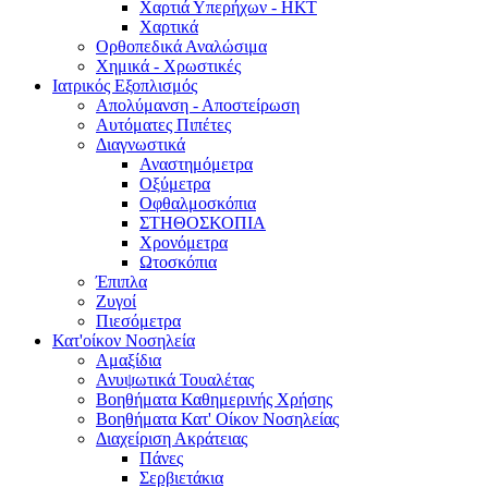
Χαρτιά Υπερήχων - ΗΚΤ
Χαρτικά
Ορθοπεδικά Αναλώσιμα
Χημικά - Χρωστικές
Ιατρικός Εξοπλισμός
Απολύμανση - Αποστείρωση
Αυτόματες Πιπέτες
Διαγνωστικά
Αναστημόμετρα
Οξύμετρα
Οφθαλμοσκόπια
ΣΤΗΘΟΣΚΟΠΙΑ
Χρονόμετρα
Ωτοσκόπια
Έπιπλα
Ζυγοί
Πιεσόμετρα
Κατ'οίκον Νοσηλεία
Αμαξίδια
Ανυψωτικά Τουαλέτας
Βοηθήματα Καθημερινής Χρήσης
Βοηθήματα Κατ' Οίκον Νοσηλείας
Διαχείριση Ακράτειας
Πάνες
Σερβιετάκια