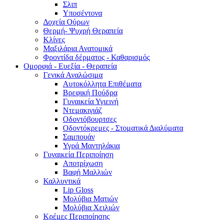
Σλιπ
Υποσέντονα
Δοχεία Ούρων
Θερμή- Ψυχρή Θεραπεία
Κλίνες
Μαξιλάρια Ανατομικά
Φροντίδα δέρματος - Καθαρισμός
Ομορφιά - Ευεξία - Θεραπεία
Γενικά Αναλώσιμα
Αυτοκόλλητα Επιθέματα
Βρεφική Πούδρα
Γυναικεία Υγιεινή
Ντεμακιγιάζ
Οδοντόβουρτσες
Οδοντόκρεμες - Στοματικά Διαλύματα
Σαμπουάν
Υγρά Μαντηλάκια
Γυναικεία Περιποίηση
Αποτρίχωση
Βαφή Μαλλιών
Καλλυντικά
Lip Gloss
Μολύβια Ματιών
Μολύβια Χειλιών
Κρέμες Περιποίησης