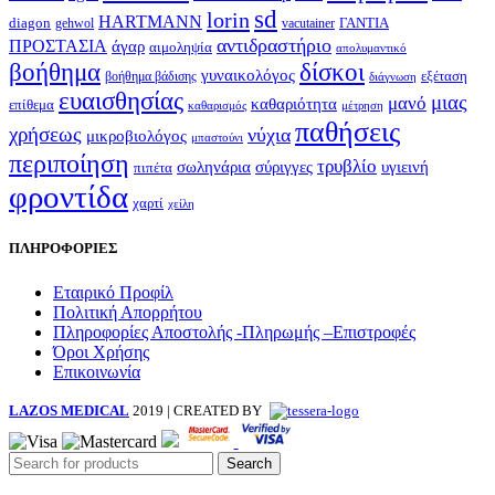
sd
lorin
HARTMANN
diagon
ΓΑΝΤΙΑ
gehwol
vacutainer
αντιδραστήριο
ΠΡΟΣΤΑΣΙΑ
άγαρ
αιμοληψία
απολυμαντικό
βοήθημα
δίσκοι
γυναικολόγος
εξέταση
βοήθημα βάδισης
διάγνωση
ευαισθησίας
μιας
μανό
καθαριότητα
επίθεμα
καθαρισμός
μέτρηση
παθήσεις
χρήσεως
νύχια
μικροβιολόγος
μπαστούνι
περιποίηση
τρυβλίο
σωληνάρια
σύριγγες
υγιεινή
πιπέτα
φροντίδα
χαρτί
χείλη
ΠΛΗΡΟΦΟΡΙΕΣ
Εταιρικό Προφίλ
Πολιτική Απορρήτου
Πληροφορίες Αποστολής -Πληρωμής –Επιστροφές
Όροι Χρήσης
Επικοινωνία
LAZOS MEDICAL
2019 | CREATED BY
Search