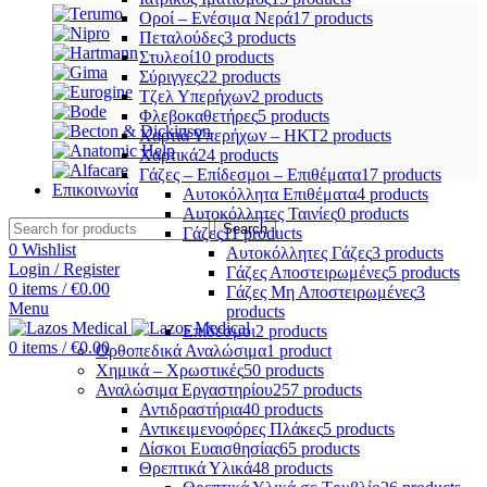
Οροί – Ενέσιμα Νερά
17 products
Πεταλούδες
3 products
Στυλεοί
10 products
Σύριγγες
22 products
Τζελ Υπερήχων
2 products
Φλεβοκαθετήρες
5 products
Χαρτιά Υπερήχων – ΗΚΤ
2 products
Χαρτικά
24 products
Γάζες – Επίδεσμοι – Επιθέματα
17 products
Επικοινωνία
Αυτοκόλλητα Επιθέματα
4 products
Αυτοκόλλητες Ταινίες
0 products
Search
Γάζες
11 products
0
Wishlist
Αυτοκόλλητες Γάζες
3 products
Login / Register
Γάζες Αποστειρωμένες
5 products
0
items
/
€
0.00
Γάζες Μη Αποστειρωμένες
3
Menu
products
Επίδεσμοι
2 products
0
items
/
€
0.00
Ορθοπεδικά Αναλώσιμα
1 product
Χημικά – Χρωστικές
50 products
Αναλώσιμα Εργαστηρίου
257 products
Αντιδραστήρια
40 products
Αντικειμενοφόρες Πλάκες
5 products
Δίσκοι Ευαισθησίας
65 products
Θρεπτικά Υλικά
48 products