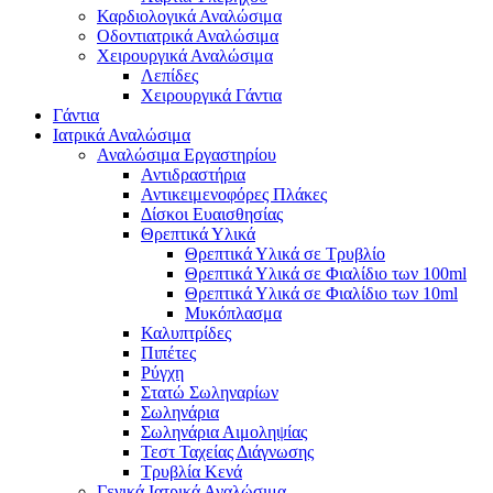
Καρδιολογικά Αναλώσιμα
Οδοντιατρικά Αναλώσιμα
Χειρουργικά Αναλώσιμα
Λεπίδες
Χειρουργικά Γάντια
Γάντια
Ιατρικά Αναλώσιμα
Αναλώσιμα Εργαστηρίου
Αντιδραστήρια
Αντικειμενοφόρες Πλάκες
Δίσκοι Ευαισθησίας
Θρεπτικά Υλικά
Θρεπτικά Υλικά σε Τρυβλίο
Θρεπτικά Υλικά σε Φιαλίδιο των 100ml
Θρεπτικά Υλικά σε Φιαλίδιο των 10ml
Μυκόπλασμα
Καλυπτρίδες
Πιπέτες
Ρύγχη
Στατώ Σωληναρίων
Σωληνάρια
Σωληνάρια Αιμοληψίας
Τεστ Ταχείας Διάγνωσης
Τρυβλία Κενά
Γενικά Ιατρικά Αναλώσιμα