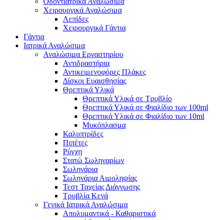
Οδοντιατρικά Αναλώσιμα
Χειρουργικά Αναλώσιμα
Λεπίδες
Χειρουργικά Γάντια
Γάντια
Ιατρικά Αναλώσιμα
Αναλώσιμα Εργαστηρίου
Αντιδραστήρια
Αντικειμενοφόρες Πλάκες
Δίσκοι Ευαισθησίας
Θρεπτικά Υλικά
Θρεπτικά Υλικά σε Τρυβλίο
Θρεπτικά Υλικά σε Φιαλίδιο των 100ml
Θρεπτικά Υλικά σε Φιαλίδιο των 10ml
Μυκόπλασμα
Καλυπτρίδες
Πιπέτες
Ρύγχη
Στατώ Σωληναρίων
Σωληνάρια
Σωληνάρια Αιμοληψίας
Τεστ Ταχείας Διάγνωσης
Τρυβλία Κενά
Γενικά Ιατρικά Αναλώσιμα
Απολυμαντικά - Καθαριστικά