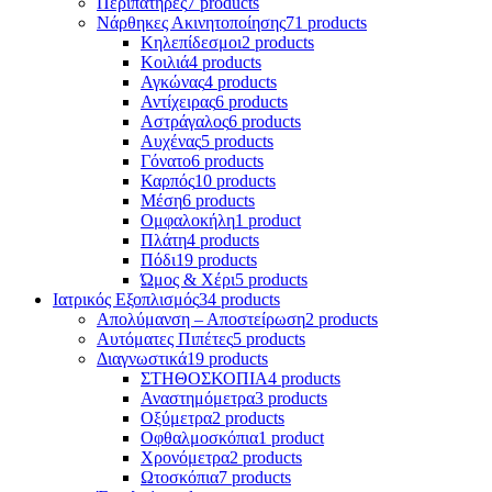
Περιπατήρες
7 products
Νάρθηκες Ακινητοποίησης
71 products
Κηλεπίδεσμοι
2 products
Κοιλιά
4 products
Αγκώνας
4 products
Αντίχειρας
6 products
Αστράγαλος
6 products
Αυχένας
5 products
Γόνατο
6 products
Καρπός
10 products
Μέση
6 products
Ομφαλοκήλη
1 product
Πλάτη
4 products
Πόδι
19 products
Ώμος & Χέρι
5 products
Ιατρικός Εξοπλισμός
34 products
Απολύμανση – Αποστείρωση
2 products
Αυτόματες Πιπέτες
5 products
Διαγνωστικά
19 products
ΣΤΗΘΟΣΚΟΠΙΑ
4 products
Αναστημόμετρα
3 products
Οξύμετρα
2 products
Οφθαλμοσκόπια
1 product
Χρονόμετρα
2 products
Ωτοσκόπια
7 products