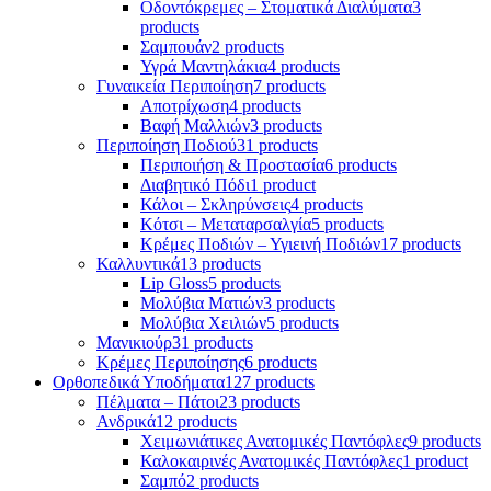
Οδοντόκρεμες – Στοματικά Διαλύματα
3
products
Σαμπουάν
2 products
Υγρά Μαντηλάκια
4 products
Γυναικεία Περιποίηση
7 products
Αποτρίχωση
4 products
Βαφή Μαλλιών
3 products
Περιποίηση Ποδιού
31 products
Περιποιήση & Προστασία
6 products
Διαβητικό Πόδι
1 product
Κάλοι – Σκληρύνσεις
4 products
Κότσι – Μεταταρσαλγία
5 products
Κρέμες Ποδιών – Υγιεινή Ποδιών
17 products
Καλλυντικά
13 products
Lip Gloss
5 products
Μολύβια Ματιών
3 products
Μολύβια Χειλιών
5 products
Μανικιούρ
31 products
Κρέμες Περιποίησης
6 products
Ορθοπεδικά Υποδήματα
127 products
Πέλματα – Πάτοι
23 products
Ανδρικά
12 products
Χειμωνιάτικες Ανατομικές Παντόφλες
9 products
Καλοκαιρινές Ανατομικές Παντόφλες
1 product
Σαμπό
2 products