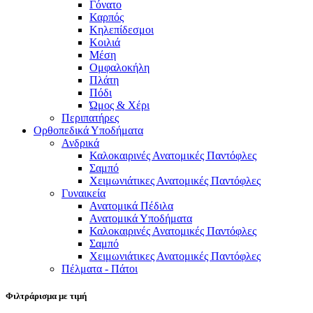
Γόνατο
Καρπός
Κηλεπίδεσμοι
Κοιλιά
Μέση
Ομφαλοκήλη
Πλάτη
Πόδι
Ώμος & Χέρι
Περιπατήρες
Ορθοπεδικά Υποδήματα
Ανδρικά
Καλοκαιρινές Ανατομικές Παντόφλες
Σαμπό
Χειμωνιάτικες Ανατομικές Παντόφλες
Γυναικεία
Ανατομικά Πέδιλα
Ανατομικά Υποδήματα
Καλοκαιρινές Ανατομικές Παντόφλες
Σαμπό
Χειμωνιάτικες Ανατομικές Παντόφλες
Πέλματα - Πάτοι
Φιλτράρισμα με τιμή