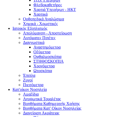
Τζελ Υπερήχων
Φλεβοκαθετήρες
Χαρτιά Υπερήχων - ΗΚΤ
Χαρτικά
Ορθοπεδικά Αναλώσιμα
Χημικά - Χρωστικές
Ιατρικός Εξοπλισμός
Απολύμανση - Αποστείρωση
Αυτόματες Πιπέτες
Διαγνωστικά
Αναστημόμετρα
Οξύμετρα
Οφθαλμοσκόπια
ΣΤΗΘΟΣΚΟΠΙΑ
Χρονόμετρα
Ωτοσκόπια
Έπιπλα
Ζυγοί
Πιεσόμετρα
Κατ'οίκον Νοσηλεία
Αμαξίδια
Ανυψωτικά Τουαλέτας
Βοηθήματα Καθημερινής Χρήσης
Βοηθήματα Κατ' Οίκον Νοσηλείας
Διαχείριση Ακράτειας