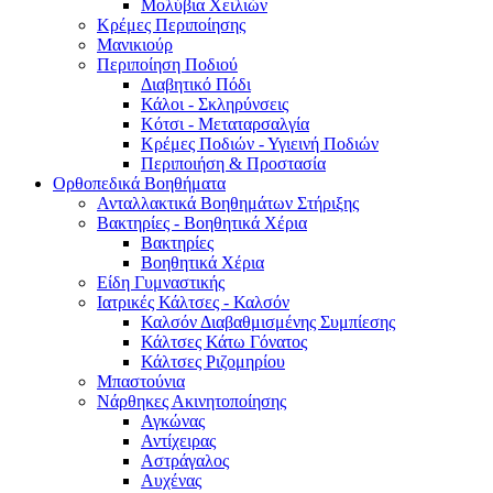
Μολύβια Χειλιών
Κρέμες Περιποίησης
Μανικιούρ
Περιποίηση Ποδιού
Διαβητικό Πόδι
Κάλοι - Σκληρύνσεις
Κότσι - Μεταταρσαλγία
Κρέμες Ποδιών - Υγιεινή Ποδιών
Περιποιήση & Προστασία
Ορθοπεδικά Βοηθήματα
Ανταλλακτικά Βοηθημάτων Στήριξης
Βακτηρίες - Βοηθητικά Χέρια
Βακτηρίες
Βοηθητικά Χέρια
Είδη Γυμναστικής
Ιατρικές Κάλτσες - Καλσόν
Καλσόν Διαβαθμισμένης Συμπίεσης
Κάλτσες Κάτω Γόνατος
Κάλτσες Ριζομηρίου
Μπαστούνια
Νάρθηκες Ακινητοποίησης
Αγκώνας
Αντίχειρας
Αστράγαλος
Αυχένας