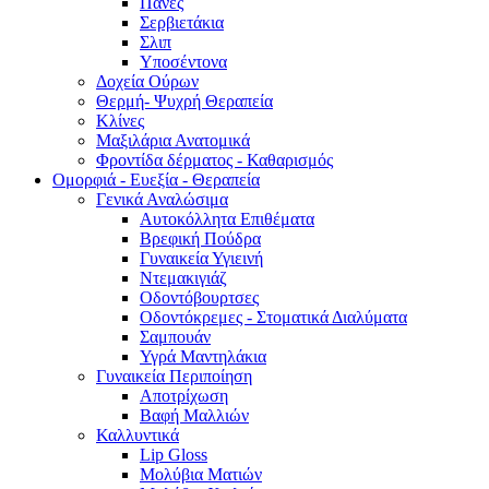
Πάνες
Σερβιετάκια
Σλιπ
Υποσέντονα
Δοχεία Ούρων
Θερμή- Ψυχρή Θεραπεία
Κλίνες
Μαξιλάρια Ανατομικά
Φροντίδα δέρματος - Καθαρισμός
Ομορφιά - Ευεξία - Θεραπεία
Γενικά Αναλώσιμα
Αυτοκόλλητα Επιθέματα
Βρεφική Πούδρα
Γυναικεία Υγιεινή
Ντεμακιγιάζ
Οδοντόβουρτσες
Οδοντόκρεμες - Στοματικά Διαλύματα
Σαμπουάν
Υγρά Μαντηλάκια
Γυναικεία Περιποίηση
Αποτρίχωση
Βαφή Μαλλιών
Καλλυντικά
Lip Gloss
Μολύβια Ματιών