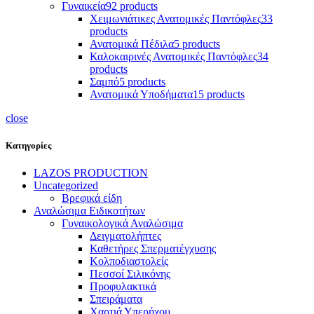
Γυναικεία
92 products
Χειμωνιάτικες Ανατομικές Παντόφλες
33
products
Ανατομικά Πέδιλα
5 products
Καλοκαιρινές Ανατομικές Παντόφλες
34
products
Σαμπό
5 products
Ανατομικά Υποδήματα
15 products
close
Κατηγορίες
LAZOS PRODUCTION
Uncategorized
Βρεφικά είδη
Αναλώσιμα Ειδικοτήτων
Γυναικολογικά Αναλώσιμα
Δειγματολήπτες
Καθετήρες Σπερματέγχυσης
Κολποδιαστολείς
Πεσσοί Σιλικόνης
Προφυλακτικά
Σπειράματα
Χαρτιά Υπερήχου