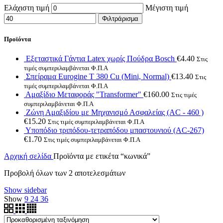
Ελάχιστη τιμή
Μέγιστη τιμή
Φιλτράρισμα
Προϊόντα
Εξεταστικά Γάντια Latex χωρίς Πούδρα Bosch
€
4.40
Στις
τιμές συμπεριλαμβάνεται Φ.Π.Α
Σπείραμα Eurogine Τ 380 Cu (Mini, Normal)
€
13.40
Στις
τιμές συμπεριλαμβάνεται Φ.Π.Α
Αμαξίδιο Μεταφοράς "Transformer"
€
160.00
Στις τιμές
συμπεριλαμβάνεται Φ.Π.Α
Ζώνη Αμαξιδίου με Μηχανισμό Ασφαλείας (AC - 460 )
€
15.20
Στις τιμές συμπεριλαμβάνεται Φ.Π.Α
Υποπόδιο τριπόδου-τετραπόδου μπαστουνιού (AC-267)
€
1.70
Στις τιμές συμπεριλαμβάνεται Φ.Π.Α
Αρχική σελίδα
Προϊόντα με ετικέτα “κωνικά”
Προβολή όλων των 2 αποτελεσμάτων
Show sidebar
Show
9
24
36