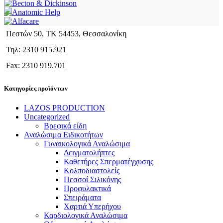
Πεστών 50, ΤΚ 54453, Θεσσαλονίκη
Τηλ: 2310 915.921
Fax: 2310 919.701
Κατηγορίες προϊόντων
LAZOS PRODUCTION
Uncategorized
Βρεφικά είδη
Αναλώσιμα Ειδικοτήτων
Γυναικολογικά Αναλώσιμα
Δειγματολήπτες
Καθετήρες Σπερματέγχυσης
Κολποδιαστολείς
Πεσσοί Σιλικόνης
Προφυλακτικά
Σπειράματα
Χαρτιά Υπερήχου
Καρδιολογικά Αναλώσιμα