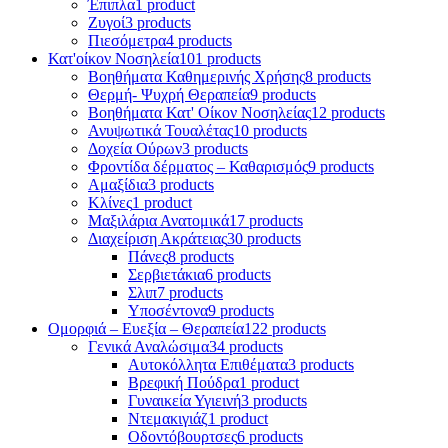
Έπιπλα
1 product
Ζυγοί
3 products
Πιεσόμετρα
4 products
Κατ'οίκον Νοσηλεία
101 products
Βοηθήματα Καθημερινής Χρήσης
8 products
Θερμή- Ψυχρή Θεραπεία
9 products
Βοηθήματα Κατ' Οίκον Νοσηλείας
12 products
Ανυψωτικά Τουαλέτας
10 products
Δοχεία Ούρων
3 products
Φροντίδα δέρματος – Καθαρισμός
9 products
Αμαξίδια
3 products
Κλίνες
1 product
Μαξιλάρια Ανατομικά
17 products
Διαχείριση Ακράτειας
30 products
Πάνες
8 products
Σερβιετάκια
6 products
Σλιπ
7 products
Υποσέντονα
9 products
Ομορφιά – Ευεξία – Θεραπεία
122 products
Γενικά Αναλώσιμα
34 products
Αυτοκόλλητα Επιθέματα
3 products
Βρεφική Πούδρα
1 product
Γυναικεία Υγιεινή
3 products
Ντεμακιγιάζ
1 product
Οδοντόβουρτσες
6 products