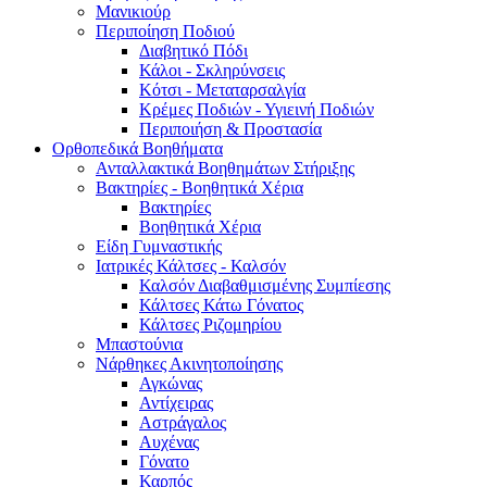
Μανικιούρ
Περιποίηση Ποδιού
Διαβητικό Πόδι
Κάλοι - Σκληρύνσεις
Κότσι - Μεταταρσαλγία
Κρέμες Ποδιών - Υγιεινή Ποδιών
Περιποιήση & Προστασία
Ορθοπεδικά Βοηθήματα
Ανταλλακτικά Βοηθημάτων Στήριξης
Βακτηρίες - Βοηθητικά Χέρια
Βακτηρίες
Βοηθητικά Χέρια
Είδη Γυμναστικής
Ιατρικές Κάλτσες - Καλσόν
Καλσόν Διαβαθμισμένης Συμπίεσης
Κάλτσες Κάτω Γόνατος
Κάλτσες Ριζομηρίου
Μπαστούνια
Νάρθηκες Ακινητοποίησης
Αγκώνας
Αντίχειρας
Αστράγαλος
Αυχένας
Γόνατο
Καρπός