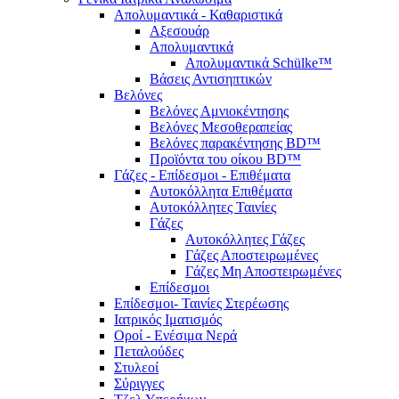
Απολυμαντικά - Καθαριστικά
Αξεσουάρ
Απολυμαντικά
Απολυμαντικά Schülke™
Βάσεις Αντισηπτικών
Βελόνες
Βελόνες Αμνιοκέντησης
Βελόνες Μεσοθεραπείας
Βελόνες παρακέντησης BD™
Προϊόντα του οίκου BD™
Γάζες - Επίδεσμοι - Επιθέματα
Αυτοκόλλητα Επιθέματα
Αυτοκόλλητες Ταινίες
Γάζες
Αυτοκόλλητες Γάζες
Γάζες Αποστειρωμένες
Γάζες Μη Αποστειρωμένες
Επίδεσμοι
Επίδεσμοι- Ταινίες Στερέωσης
Ιατρικός Ιματισμός
Οροί - Ενέσιμα Νερά
Πεταλούδες
Στυλεοί
Σύριγγες