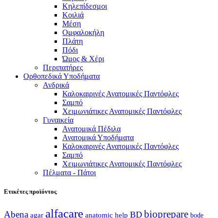
Κηλεπίδεσμοι
Κοιλιά
Μέση
Ομφαλοκήλη
Πλάτη
Πόδι
Ώμος & Χέρι
Περιπατήρες
Ορθοπεδικά Υποδήματα
Ανδρικά
Καλοκαιρινές Ανατομικές Παντόφλες
Σαμπό
Χειμωνιάτικες Ανατομικές Παντόφλες
Γυναικεία
Ανατομικά Πέδιλα
Ανατομικά Υποδήματα
Καλοκαιρινές Ανατομικές Παντόφλες
Σαμπό
Χειμωνιάτικες Ανατομικές Παντόφλες
Πέλματα - Πάτοι
Ετικέτες προϊόντος
alfacare
bioprepare
Abena
BD
agar
anatomic help
bode