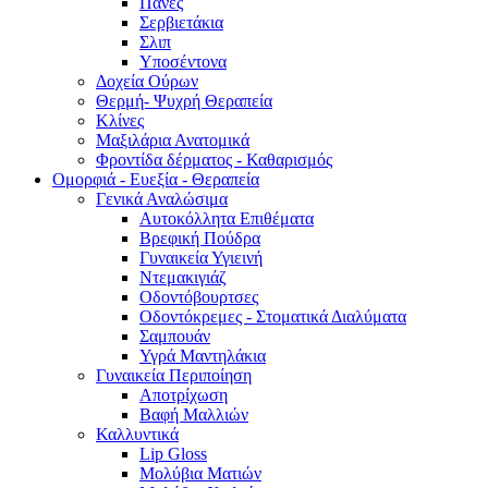
Πάνες
Σερβιετάκια
Σλιπ
Υποσέντονα
Δοχεία Ούρων
Θερμή- Ψυχρή Θεραπεία
Κλίνες
Μαξιλάρια Ανατομικά
Φροντίδα δέρματος - Καθαρισμός
Ομορφιά - Ευεξία - Θεραπεία
Γενικά Αναλώσιμα
Αυτοκόλλητα Επιθέματα
Βρεφική Πούδρα
Γυναικεία Υγιεινή
Ντεμακιγιάζ
Οδοντόβουρτσες
Οδοντόκρεμες - Στοματικά Διαλύματα
Σαμπουάν
Υγρά Μαντηλάκια
Γυναικεία Περιποίηση
Αποτρίχωση
Βαφή Μαλλιών
Καλλυντικά
Lip Gloss
Μολύβια Ματιών