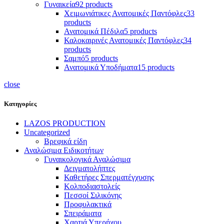
Γυναικεία
92 products
Χειμωνιάτικες Ανατομικές Παντόφλες
33
products
Ανατομικά Πέδιλα
5 products
Καλοκαιρινές Ανατομικές Παντόφλες
34
products
Σαμπό
5 products
Ανατομικά Υποδήματα
15 products
close
Κατηγορίες
LAZOS PRODUCTION
Uncategorized
Βρεφικά είδη
Αναλώσιμα Ειδικοτήτων
Γυναικολογικά Αναλώσιμα
Δειγματολήπτες
Καθετήρες Σπερματέγχυσης
Κολποδιαστολείς
Πεσσοί Σιλικόνης
Προφυλακτικά
Σπειράματα
Χαρτιά Υπερήχου