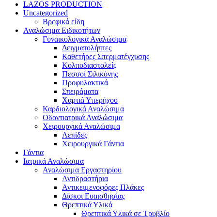
LAZOS PRODUCTION
Uncategorized
Βρεφικά είδη
Αναλώσιμα Ειδικοτήτων
Γυναικολογικά Αναλώσιμα
Δειγματολήπτες
Καθετήρες Σπερματέγχυσης
Κολποδιαστολείς
Πεσσοί Σιλικόνης
Προφυλακτικά
Σπειράματα
Χαρτιά Υπερήχου
Καρδιολογικά Αναλώσιμα
Οδοντιατρικά Αναλώσιμα
Χειρουργικά Αναλώσιμα
Λεπίδες
Χειρουργικά Γάντια
Γάντια
Ιατρικά Αναλώσιμα
Αναλώσιμα Εργαστηρίου
Αντιδραστήρια
Αντικειμενοφόρες Πλάκες
Δίσκοι Ευαισθησίας
Θρεπτικά Υλικά
Θρεπτικά Υλικά σε Τρυβλίο