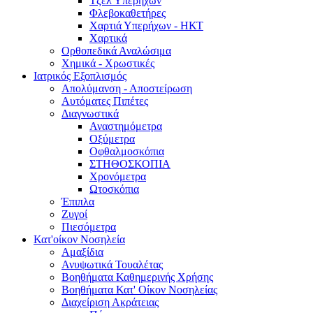
Τζελ Υπερήχων
Φλεβοκαθετήρες
Χαρτιά Υπερήχων - ΗΚΤ
Χαρτικά
Ορθοπεδικά Αναλώσιμα
Χημικά - Χρωστικές
Ιατρικός Εξοπλισμός
Απολύμανση - Αποστείρωση
Αυτόματες Πιπέτες
Διαγνωστικά
Αναστημόμετρα
Οξύμετρα
Οφθαλμοσκόπια
ΣΤΗΘΟΣΚΟΠΙΑ
Χρονόμετρα
Ωτοσκόπια
Έπιπλα
Ζυγοί
Πιεσόμετρα
Κατ'οίκον Νοσηλεία
Αμαξίδια
Ανυψωτικά Τουαλέτας
Βοηθήματα Καθημερινής Χρήσης
Βοηθήματα Κατ' Οίκον Νοσηλείας
Διαχείριση Ακράτειας