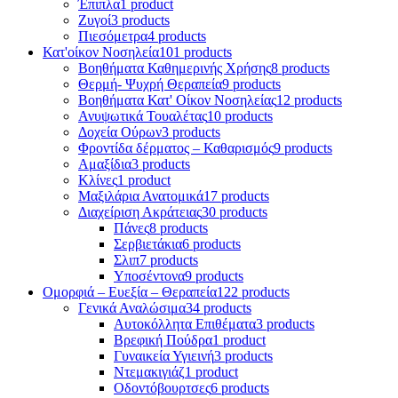
Έπιπλα
1 product
Ζυγοί
3 products
Πιεσόμετρα
4 products
Κατ'οίκον Νοσηλεία
101 products
Βοηθήματα Καθημερινής Χρήσης
8 products
Θερμή- Ψυχρή Θεραπεία
9 products
Βοηθήματα Κατ' Οίκον Νοσηλείας
12 products
Ανυψωτικά Τουαλέτας
10 products
Δοχεία Ούρων
3 products
Φροντίδα δέρματος – Καθαρισμός
9 products
Αμαξίδια
3 products
Κλίνες
1 product
Μαξιλάρια Ανατομικά
17 products
Διαχείριση Ακράτειας
30 products
Πάνες
8 products
Σερβιετάκια
6 products
Σλιπ
7 products
Υποσέντονα
9 products
Ομορφιά – Ευεξία – Θεραπεία
122 products
Γενικά Αναλώσιμα
34 products
Αυτοκόλλητα Επιθέματα
3 products
Βρεφική Πούδρα
1 product
Γυναικεία Υγιεινή
3 products
Ντεμακιγιάζ
1 product
Οδοντόβουρτσες
6 products