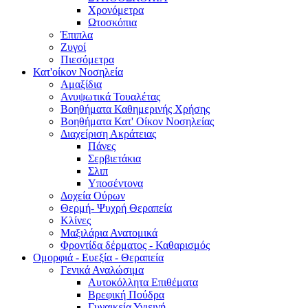
Χρονόμετρα
Ωτοσκόπια
Έπιπλα
Ζυγοί
Πιεσόμετρα
Κατ'οίκον Νοσηλεία
Αμαξίδια
Ανυψωτικά Τουαλέτας
Βοηθήματα Καθημερινής Χρήσης
Βοηθήματα Κατ' Οίκον Νοσηλείας
Διαχείριση Ακράτειας
Πάνες
Σερβιετάκια
Σλιπ
Υποσέντονα
Δοχεία Ούρων
Θερμή- Ψυχρή Θεραπεία
Κλίνες
Μαξιλάρια Ανατομικά
Φροντίδα δέρματος - Καθαρισμός
Ομορφιά - Ευεξία - Θεραπεία
Γενικά Αναλώσιμα
Αυτοκόλλητα Επιθέματα
Βρεφική Πούδρα
Γυναικεία Υγιεινή