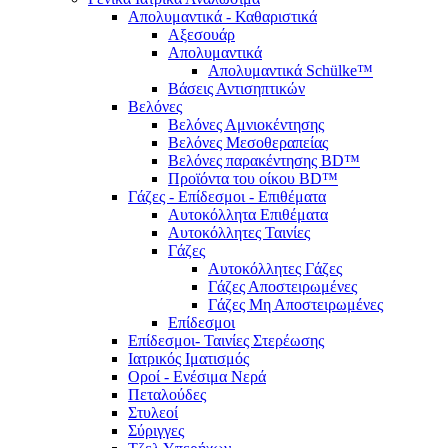
Απολυμαντικά - Καθαριστικά
Αξεσουάρ
Απολυμαντικά
Απολυμαντικά Schülke™
Βάσεις Αντισηπτικών
Βελόνες
Βελόνες Αμνιοκέντησης
Βελόνες Μεσοθεραπείας
Βελόνες παρακέντησης BD™
Προϊόντα του οίκου BD™
Γάζες - Επίδεσμοι - Επιθέματα
Αυτοκόλλητα Επιθέματα
Αυτοκόλλητες Ταινίες
Γάζες
Αυτοκόλλητες Γάζες
Γάζες Αποστειρωμένες
Γάζες Μη Αποστειρωμένες
Επίδεσμοι
Επίδεσμοι- Ταινίες Στερέωσης
Ιατρικός Ιματισμός
Οροί - Ενέσιμα Νερά
Πεταλούδες
Στυλεοί
Σύριγγες