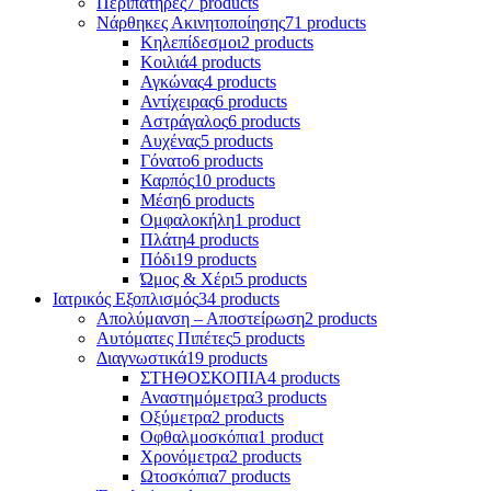
Περιπατήρες
7 products
Νάρθηκες Ακινητοποίησης
71 products
Κηλεπίδεσμοι
2 products
Κοιλιά
4 products
Αγκώνας
4 products
Αντίχειρας
6 products
Αστράγαλος
6 products
Αυχένας
5 products
Γόνατο
6 products
Καρπός
10 products
Μέση
6 products
Ομφαλοκήλη
1 product
Πλάτη
4 products
Πόδι
19 products
Ώμος & Χέρι
5 products
Ιατρικός Εξοπλισμός
34 products
Απολύμανση – Αποστείρωση
2 products
Αυτόματες Πιπέτες
5 products
Διαγνωστικά
19 products
ΣΤΗΘΟΣΚΟΠΙΑ
4 products
Αναστημόμετρα
3 products
Οξύμετρα
2 products
Οφθαλμοσκόπια
1 product
Χρονόμετρα
2 products
Ωτοσκόπια
7 products