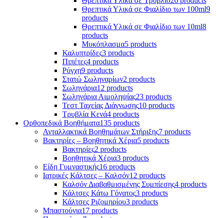
Θρεπτικά Υλικά σε Τρυβλίο
26 products
Θρεπτικά Υλικά σε Φιαλίδιο των 100ml
9
products
Θρεπτικά Υλικά σε Φιαλίδιο των 10ml
8
products
Μυκόπλασμα
5 products
Καλυπτρίδες
3 products
Πιπέτες
4 products
Ρύγχη
9 products
Στατώ Σωληναρίων
2 products
Σωληνάρια
12 products
Σωληνάρια Αιμοληψίας
23 products
Τεστ Ταχείας Διάγνωσης
10 products
Τρυβλία Κενά
4 products
Ορθοπεδικά Βοηθήματα
135 products
Ανταλλακτικά Βοηθημάτων Στήριξης
7 products
Βακτηρίες – Βοηθητικά Χέρια
5 products
Βακτηρίες
2 products
Βοηθητικά Χέρια
3 products
Είδη Γυμναστικής
16 products
Ιατρικές Κάλτσες – Καλσόν
12 products
Καλσόν Διαβαθμισμένης Συμπίεσης
4 products
Κάλτσες Κάτω Γόνατος
3 products
Κάλτσες Ριζομηρίου
3 products
Μπαστούνια
17 products