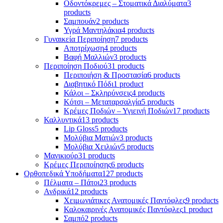
Οδοντόκρεμες – Στοματικά Διαλύματα
3
products
Σαμπουάν
2 products
Υγρά Μαντηλάκια
4 products
Γυναικεία Περιποίηση
7 products
Αποτρίχωση
4 products
Βαφή Μαλλιών
3 products
Περιποίηση Ποδιού
31 products
Περιποιήση & Προστασία
6 products
Διαβητικό Πόδι
1 product
Κάλοι – Σκληρύνσεις
4 products
Κότσι – Μεταταρσαλγία
5 products
Κρέμες Ποδιών – Υγιεινή Ποδιών
17 products
Καλλυντικά
13 products
Lip Gloss
5 products
Μολύβια Ματιών
3 products
Μολύβια Χειλιών
5 products
Μανικιούρ
31 products
Κρέμες Περιποίησης
6 products
Ορθοπεδικά Υποδήματα
127 products
Πέλματα – Πάτοι
23 products
Ανδρικά
12 products
Χειμωνιάτικες Ανατομικές Παντόφλες
9 products
Καλοκαιρινές Ανατομικές Παντόφλες
1 product
Σαμπό
2 products