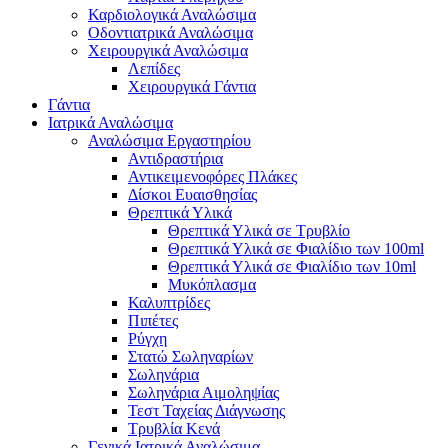
Καρδιολογικά Αναλώσιμα
Οδοντιατρικά Αναλώσιμα
Χειρουργικά Αναλώσιμα
Λεπίδες
Χειρουργικά Γάντια
Γάντια
Ιατρικά Αναλώσιμα
Αναλώσιμα Εργαστηρίου
Αντιδραστήρια
Αντικειμενοφόρες Πλάκες
Δίσκοι Ευαισθησίας
Θρεπτικά Υλικά
Θρεπτικά Υλικά σε Τρυβλίο
Θρεπτικά Υλικά σε Φιαλίδιο των 100ml
Θρεπτικά Υλικά σε Φιαλίδιο των 10ml
Μυκόπλασμα
Καλυπτρίδες
Πιπέτες
Ρύγχη
Στατώ Σωληναρίων
Σωληνάρια
Σωληνάρια Αιμοληψίας
Τεστ Ταχείας Διάγνωσης
Τρυβλία Κενά
Γενικά Ιατρικά Αναλώσιμα