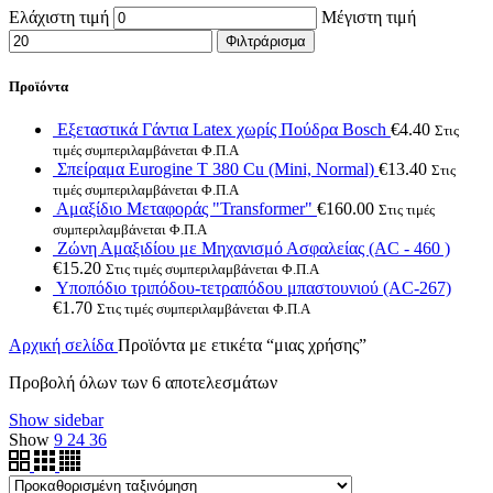
Ελάχιστη τιμή
Μέγιστη τιμή
Φιλτράρισμα
Προϊόντα
Εξεταστικά Γάντια Latex χωρίς Πούδρα Bosch
€
4.40
Στις
τιμές συμπεριλαμβάνεται Φ.Π.Α
Σπείραμα Eurogine Τ 380 Cu (Mini, Normal)
€
13.40
Στις
τιμές συμπεριλαμβάνεται Φ.Π.Α
Αμαξίδιο Μεταφοράς "Transformer"
€
160.00
Στις τιμές
συμπεριλαμβάνεται Φ.Π.Α
Ζώνη Αμαξιδίου με Μηχανισμό Ασφαλείας (AC - 460 )
€
15.20
Στις τιμές συμπεριλαμβάνεται Φ.Π.Α
Υποπόδιο τριπόδου-τετραπόδου μπαστουνιού (AC-267)
€
1.70
Στις τιμές συμπεριλαμβάνεται Φ.Π.Α
Αρχική σελίδα
Προϊόντα με ετικέτα “μιας χρήσης”
Προβολή όλων των 6 αποτελεσμάτων
Show sidebar
Show
9
24
36