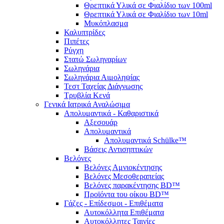
Θρεπτικά Υλικά σε Φιαλίδιο των 100ml
Θρεπτικά Υλικά σε Φιαλίδιο των 10ml
Μυκόπλασμα
Καλυπτρίδες
Πιπέτες
Ρύγχη
Στατώ Σωληναρίων
Σωληνάρια
Σωληνάρια Αιμοληψίας
Τεστ Ταχείας Διάγνωσης
Τρυβλία Κενά
Γενικά Ιατρικά Αναλώσιμα
Απολυμαντικά - Καθαριστικά
Αξεσουάρ
Απολυμαντικά
Απολυμαντικά Schülke™
Βάσεις Αντισηπτικών
Βελόνες
Βελόνες Αμνιοκέντησης
Βελόνες Μεσοθεραπείας
Βελόνες παρακέντησης BD™
Προϊόντα του οίκου BD™
Γάζες - Επίδεσμοι - Επιθέματα
Αυτοκόλλητα Επιθέματα
Αυτοκόλλητες Ταινίες