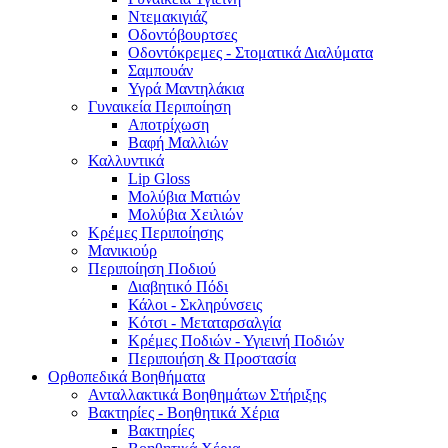
Ντεμακιγιάζ
Οδοντόβουρτσες
Οδοντόκρεμες - Στοματικά Διαλύματα
Σαμπουάν
Υγρά Μαντηλάκια
Γυναικεία Περιποίηση
Αποτρίχωση
Βαφή Μαλλιών
Καλλυντικά
Lip Gloss
Μολύβια Ματιών
Μολύβια Χειλιών
Κρέμες Περιποίησης
Μανικιούρ
Περιποίηση Ποδιού
Διαβητικό Πόδι
Κάλοι - Σκληρύνσεις
Κότσι - Μεταταρσαλγία
Κρέμες Ποδιών - Υγιεινή Ποδιών
Περιποιήση & Προστασία
Ορθοπεδικά Βοηθήματα
Ανταλλακτικά Βοηθημάτων Στήριξης
Βακτηρίες - Βοηθητικά Χέρια
Βακτηρίες