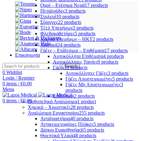
Οροί – Ενέσιμα Νερά
17 products
Πεταλούδες
3 products
Στυλεοί
10 products
Σύριγγες
22 products
Τζελ Υπερήχων
2 products
Φλεβοκαθετήρες
5 products
Χαρτιά Υπερήχων – ΗΚΤ
2 products
Χαρτικά
24 products
Γάζες – Επίδεσμοι – Επιθέματα
17 products
Επικοινωνία
Αυτοκόλλητα Επιθέματα
4 products
Αυτοκόλλητες Ταινίες
0 products
Search
Γάζες
11 products
0
Wishlist
Αυτοκόλλητες Γάζες
3 products
Login / Register
Γάζες Αποστειρωμένες
5 products
0
items
/
€
0.00
Γάζες Μη Αποστειρωμένες
3
Menu
products
Επίδεσμοι
2 products
0
items
/
€
0.00
Ορθοπεδικά Αναλώσιμα
1 product
Χημικά – Χρωστικές
28 products
Αναλώσιμα Εργαστηρίου
255 products
Αντιδραστήρια
40 products
Αντικειμενοφόρες Πλάκες
5 products
Δίσκοι Ευαισθησίας
65 products
Θρεπτικά Υλικά
48 products