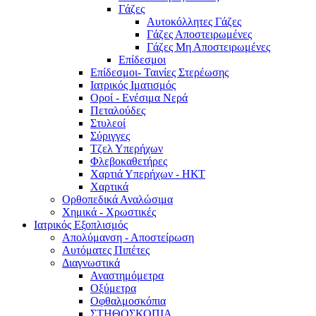
Γάζες
Αυτοκόλλητες Γάζες
Γάζες Αποστειρωμένες
Γάζες Μη Αποστειρωμένες
Επίδεσμοι
Επίδεσμοι- Ταινίες Στερέωσης
Ιατρικός Ιματισμός
Οροί - Ενέσιμα Νερά
Πεταλούδες
Στυλεοί
Σύριγγες
Τζελ Υπερήχων
Φλεβοκαθετήρες
Χαρτιά Υπερήχων - ΗΚΤ
Χαρτικά
Ορθοπεδικά Αναλώσιμα
Χημικά - Χρωστικές
Ιατρικός Εξοπλισμός
Απολύμανση - Αποστείρωση
Αυτόματες Πιπέτες
Διαγνωστικά
Αναστημόμετρα
Οξύμετρα
Οφθαλμοσκόπια
ΣΤΗΘΟΣΚΟΠΙΑ