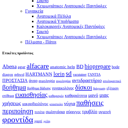
Σαμπό
Χειμωνιάτικες Ανατομικές Παντόφλες
Γυναικεία
Ανατομικά Πέδιλα
Ανατομικά Υποδήματα
Καλοκαιρινές Ανατομικές Παντόφλες
Σαμπό
Χειμωνιάτικες Ανατομικές Παντόφλες
Πέλματα - Πάτοι
Ετικέτες προϊόντος
alfacare
bioprepare
Abena
BD
agar
anatomic help
bode
sd
lorin
HARTMANN
diagon
ΓΑΝΤΙΑ
gehwol
vacutainer
αντιδραστήριο
ΠΡΟΣΤΑΣΙΑ
άγαρ
αιμοληψία
απολυμαντικό
αιμοληψίας
βοήθημα
δίσκοι
γυναικολόγος
εξέταση
βοήθημα βάδισης
διάγνωση
ευαισθησίας
μιας
μανό
καθαριότητα
επίθεμα
καθαρισμός
παθήσεις
χρήσεως
νύχια
μικροβιολόγος
μπαστούνι
περιποίηση
τρυβλίο
σωληνάρια
σύριγγες
υγιεινή
πιπέτα
φροντίδα
χαρτί
χείλη