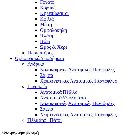
Γόνατο
Καρπός
Κηλεπίδεσμοι
Κοιλιά
Μέση
Ομφαλοκήλη
Πλάτη
Πόδι
Ώμος & Χέρι
Περιπατήρες
Ορθοπεδικά Υποδήματα
Ανδρικά
Καλοκαιρινές Ανατομικές Παντόφλες
Σαμπό
Χειμωνιάτικες Ανατομικές Παντόφλες
Γυναικεία
Ανατομικά Πέδιλα
Ανατομικά Υποδήματα
Καλοκαιρινές Ανατομικές Παντόφλες
Σαμπό
Χειμωνιάτικες Ανατομικές Παντόφλες
Πέλματα - Πάτοι
Φιλτράρισμα με τιμή