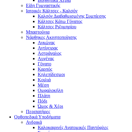
Βοηθητικά Χέρια
Είδη Γυμναστικής
Ιατρικές Κάλτσες - Καλσόν
Καλσόν Διαβαθμισμένης Συμπίεσης
Κάλτσες Κάτω Γόνατος
Κάλτσες Ριζομηρίου
Μπαστούνια
Νάρθηκες Ακινητοποίησης
Αγκώνας
Αντίχειρας
Αστράγαλος
Αυχένας
Γόνατο
Καρπός
Κηλεπίδεσμοι
Κοιλιά
Μέση
Ομφαλοκήλη
Πλάτη
Πόδι
Ώμος & Χέρι
Περιπατήρες
Ορθοπεδικά Υποδήματα
Ανδρικά
Καλοκαιρινές Ανατομικές Παντόφλες