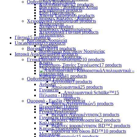
Ορθοπεδικά Βοηθήματα
Κολποδιαστολείς
2 products
Βακτηρίες - Βοηθητικά Χέρια
Σπειράματα
4 products
Είδη Γυμναστικής
Χαρτιά Υπερήχου
6 products
Ιατρικές Κάλτσες - Καλσόν
Χειρουργικά Αναλώσιμα
8 products
Μπαστούνια
Λεπίδες
1 product
Νάρθηκες Ακινητοποίησης
Χειρουργικά Γάντια
4 products
Περιπατήρες
Γάντια
15 products
Κατ'οίκον Νοσηλεία
Uncategorized
53 products
Αμαξίδια
Βρεφικά είδη
14 products
Βοηθήματα Κατ'οίκον Νοσηλείας
Ιατρικά Αναλώσιμα
498 products
Διαχείριση Ακράτειας
Γενικά Ιατρικά Αναλώσιμα
210 products
Κλίνες
Επίδεσμοι- Ταινίες Στερέωσης
17 products
Μαξιλάρια Ανατομικά
Απολυμαντικά –
Πιεσόμετρα
Καθαριστικά
41 products
Ορθοπεδικά Υποδήματα
Αξεσουάρ
3 products
Ανδρικά
Απολυμαντικά
25 products
Γυναικεία
Απολυμαντικά Schülke™
15
Πέλματα - Πάτοι
products
Ομορφιά - Ευεξία - Θεραπεία
Βάσεις Αντισηπτικών
5 products
Περιποίηση Ποδιού
Βελόνες
25 products
Γενικά Αναλώσιμα
Βελόνες Αμνιοκέντησης
3 products
Γυναικεία Περιποίηση
Βελόνες Μεσοθεραπείας
2 products
Καλλυντικά
Βελόνες παρακέντησης BD™
2 products
Κρέμες Περιποίησης
Προϊόντα του οίκου BD™
10 products
Μανικιούρ
Ιατρικός Ιματισμός
15 products