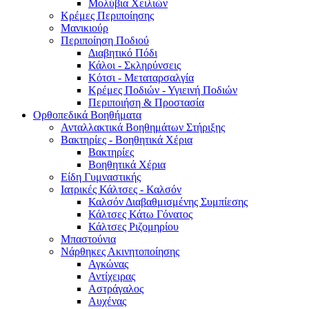
Μολύβια Χειλιών
Κρέμες Περιποίησης
Μανικιούρ
Περιποίηση Ποδιού
Διαβητικό Πόδι
Κάλοι - Σκληρύνσεις
Κότσι - Μεταταρσαλγία
Κρέμες Ποδιών - Υγιεινή Ποδιών
Περιποιήση & Προστασία
Ορθοπεδικά Βοηθήματα
Ανταλλακτικά Βοηθημάτων Στήριξης
Βακτηρίες - Βοηθητικά Χέρια
Βακτηρίες
Βοηθητικά Χέρια
Είδη Γυμναστικής
Ιατρικές Κάλτσες - Καλσόν
Καλσόν Διαβαθμισμένης Συμπίεσης
Κάλτσες Κάτω Γόνατος
Κάλτσες Ριζομηρίου
Μπαστούνια
Νάρθηκες Ακινητοποίησης
Αγκώνας
Αντίχειρας
Αστράγαλος
Αυχένας