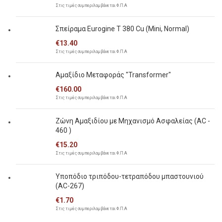
Στις τιμές συμπεριλαμβάνεται Φ.Π.Α
Σπείραμα Eurogine Τ 380 Cu (Mini, Normal)
€
13.40
Στις τιμές συμπεριλαμβάνεται Φ.Π.Α
Αμαξίδιο Μεταφοράς "Transformer"
€
160.00
Στις τιμές συμπεριλαμβάνεται Φ.Π.Α
Ζώνη Αμαξιδίου με Μηχανισμό Ασφαλείας (AC -
460 )
€
15.20
Στις τιμές συμπεριλαμβάνεται Φ.Π.Α
Υποπόδιο τριπόδου-τετραπόδου μπαστουνιού
(AC-267)
€
1.70
Στις τιμές συμπεριλαμβάνεται Φ.Π.Α