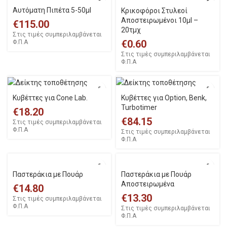
Αυτόματη Πιπέτα 5-50μl
Κρικοφόροι Στυλεοί
Αποστειρωμένοι 10μl –
€
115.00
20τμχ
Στις τιμές συμπεριλαμβάνεται
€
0.60
Φ.Π.Α
Στις τιμές συμπεριλαμβάνεται
Φ.Π.Α
Κυβέττες για Cone Lab.
Κυβέττες για Option, Benk,
Turbotimer
€
18.20
€
84.15
Στις τιμές συμπεριλαμβάνεται
Φ.Π.Α
Στις τιμές συμπεριλαμβάνεται
Φ.Π.Α
Παστεράκια με Πουάρ
Παστεράκια με Πουάρ
Αποστειρωμένα
€
14.80
€
13.30
Στις τιμές συμπεριλαμβάνεται
Φ.Π.Α
Στις τιμές συμπεριλαμβάνεται
Φ.Π.Α