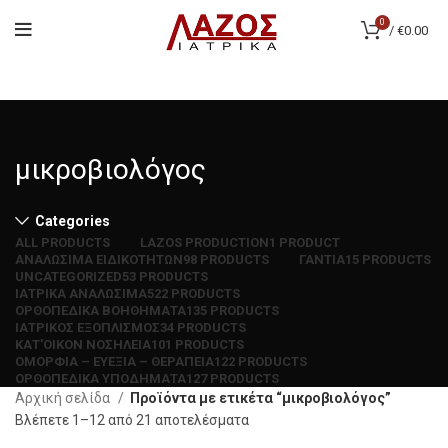
0
/
€
0.00
μικροβιολόγος
Categories
ALL
PRODUCTS
LAZOS PRODUCTION
1 PRODUCT
ΑΝΑΛΩΣΙΜΑ ΕΙΔΙΚΟΤΗΤΩΝ
98 PRODUCTS
ΓΑΝΤΙΑ
15 PRODUCTS
UNCATEGORIZED
53 PRODUCTS
ΙΑΤΡΙΚΑ ΑΝΑΛΩΣΙΜΑ
522 PRODUCTS
ΟΡΘΟΠΕΔΙΚΑ ΒΟΗΘΗΜΑΤΑ
135 PRODUCTS
ΙΑΤΡΙΚΟΣ ΕΞΟΠΛΙΣΜΟΣ
34 PRODUCTS
ΚΑΤ'ΟΙΚΟΝ ΝΟΣΗΛΕΙΑ
101 PRODUCTS
ΟΜΟΡΦΙΑ – ΕΥΕΞΙΑ – ΘΕΡΑΠΕΙΑ
122 PRODUCTS
ΟΡΘΟΠΕΔΙΚΑ ΥΠΟΔΗΜΑΤΑ
127 PRODUCTS
Αρχική σελίδα
Προϊόντα με ετικέτα “μικροβιολόγος”
Βλέπετε 1–12 από 21 αποτελέσματα