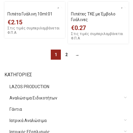
Πιπέτα Γυάλινη 10ml:01
Πιπέτες ΤΚΕ με Έμβολο
Γυάλινες
€
2.15
€
0.27
Στις τιμές συμπεριλαμβάνεται
Φ.Π.Α
Στις τιμές συμπεριλαμβάνεται
Φ.Π.Α
1
2
→
ΚΑΤΗΓΟΡΙΕΣ
LAZOS PRODUCTION
Αναλώσιμα Ειδικοτήτων
Γάντια
Ιατρικά Αναλώσιμα
Ιατρικός Εξοπλισμός