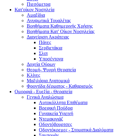
Πιεσόμετρα
Κατ'οίκον Νοσηλεία
Αμαξίδια
Ανυψωτικά Τουαλέτας
Βοηθήματα Καθημερινής Χρήσης
Βοηθήματα Κατ' Οίκον Νοσηλείας
Διαχείριση Ακράτειας
Πάνες
Σερβιετάκια
Σλιπ
Υποσέντονα
Δοχεία Ούρων
Θερμή- Ψυχρή Θεραπεία
Κλίνες
Μαξιλάρια Ανατομικά
Φροντίδα δέρματος - Καθαρισμός
Ομορφιά - Ευεξία - Θεραπεία
Γενικά Αναλώσιμα
Αυτοκόλλητα Επιθέματα
Βρεφική Πούδρα
Γυναικεία Υγιεινή
Ντεμακιγιάζ
Οδοντόβουρτσες
Οδοντόκρεμες - Στοματικά Διαλύματα
Σαμπουάν