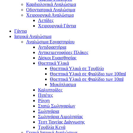
Καρδιολογικά Αναλώσιμα
Οδοντιατρικά Αναλώσιμα
Χειρουργικά Αναλώσιμα
Λεπίδες
Χειρουργικά Γάντια
Γάντια
Ιατρικά Αναλώσιμα
Αναλώσιμα Εργαστηρίου
Αντιδραστήρια
Αντικειμενοφόρες Πλάκες
Δίσκοι Ευαισθησίας
Θρεπτικά Υλικά
Θρεπτικά Υλικά σε Τρυβλίο
Θρεπτικά Υλικά σε Φιαλίδιο των 100ml
Θρεπτικά Υλικά σε Φιαλίδιο των 10ml
Μυκόπλασμα
Καλυπτρίδες
Πιπέτες
Ρύγχη
Στατώ Σωληναρίων
Σωληνάρια
Σωληνάρια Αιμοληψίας
Τεστ Ταχείας Διάγνωσης
Τρυβλία Κενά
Γενικά Ιατρικά Αναλώσιμα