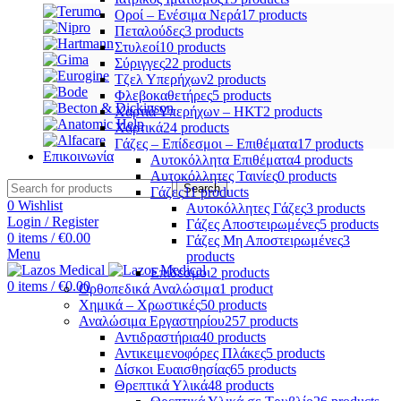
Οροί – Ενέσιμα Νερά
17 products
Πεταλούδες
3 products
Στυλεοί
10 products
Σύριγγες
22 products
Τζελ Υπερήχων
2 products
Φλεβοκαθετήρες
5 products
Χαρτιά Υπερήχων – ΗΚΤ
2 products
Χαρτικά
24 products
Γάζες – Επίδεσμοι – Επιθέματα
17 products
Επικοινωνία
Αυτοκόλλητα Επιθέματα
4 products
Αυτοκόλλητες Ταινίες
0 products
Search
Γάζες
11 products
0
Wishlist
Αυτοκόλλητες Γάζες
3 products
Login / Register
Γάζες Αποστειρωμένες
5 products
0
items
/
€
0.00
Γάζες Μη Αποστειρωμένες
3
Menu
products
Επίδεσμοι
2 products
0
items
/
€
0.00
Ορθοπεδικά Αναλώσιμα
1 product
Χημικά – Χρωστικές
50 products
Αναλώσιμα Εργαστηρίου
257 products
Αντιδραστήρια
40 products
Αντικειμενοφόρες Πλάκες
5 products
Δίσκοι Ευαισθησίας
65 products
Θρεπτικά Υλικά
48 products