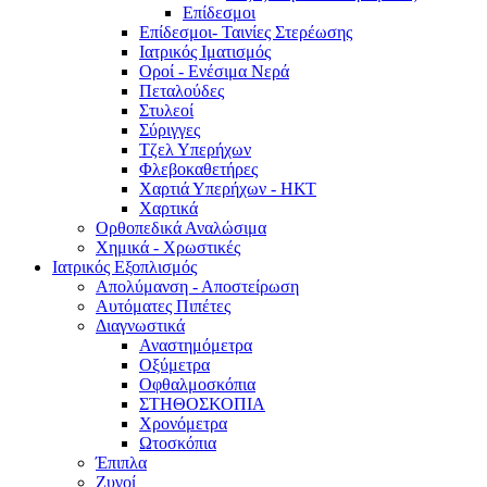
Επίδεσμοι
Επίδεσμοι- Ταινίες Στερέωσης
Ιατρικός Ιματισμός
Οροί - Ενέσιμα Νερά
Πεταλούδες
Στυλεοί
Σύριγγες
Τζελ Υπερήχων
Φλεβοκαθετήρες
Χαρτιά Υπερήχων - ΗΚΤ
Χαρτικά
Ορθοπεδικά Αναλώσιμα
Χημικά - Χρωστικές
Ιατρικός Εξοπλισμός
Απολύμανση - Αποστείρωση
Αυτόματες Πιπέτες
Διαγνωστικά
Αναστημόμετρα
Οξύμετρα
Οφθαλμοσκόπια
ΣΤΗΘΟΣΚΟΠΙΑ
Χρονόμετρα
Ωτοσκόπια
Έπιπλα
Ζυγοί