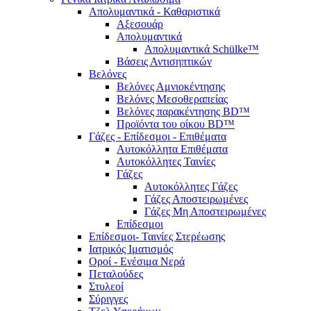
Απολυμαντικά - Καθαριστικά
Αξεσουάρ
Απολυμαντικά
Απολυμαντικά Schülke™
Βάσεις Αντισηπτικών
Βελόνες
Βελόνες Αμνιοκέντησης
Βελόνες Μεσοθεραπείας
Βελόνες παρακέντησης BD™
Προϊόντα του οίκου BD™
Γάζες - Επίδεσμοι - Επιθέματα
Αυτοκόλλητα Επιθέματα
Αυτοκόλλητες Ταινίες
Γάζες
Αυτοκόλλητες Γάζες
Γάζες Αποστειρωμένες
Γάζες Μη Αποστειρωμένες
Επίδεσμοι
Επίδεσμοι- Ταινίες Στερέωσης
Ιατρικός Ιματισμός
Οροί - Ενέσιμα Νερά
Πεταλούδες
Στυλεοί
Σύριγγες