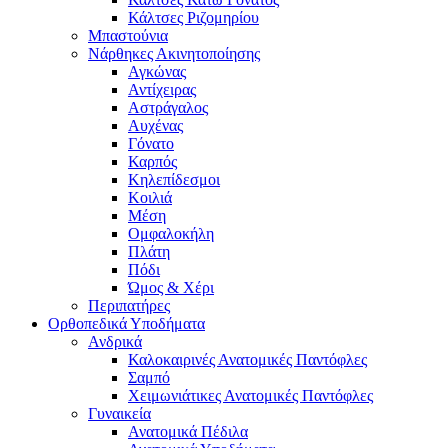
Κάλτσες Ριζομηρίου
Μπαστούνια
Νάρθηκες Ακινητοποίησης
Αγκώνας
Αντίχειρας
Αστράγαλος
Αυχένας
Γόνατο
Καρπός
Κηλεπίδεσμοι
Κοιλιά
Μέση
Ομφαλοκήλη
Πλάτη
Πόδι
Ώμος & Χέρι
Περιπατήρες
Ορθοπεδικά Υποδήματα
Ανδρικά
Καλοκαιρινές Ανατομικές Παντόφλες
Σαμπό
Χειμωνιάτικες Ανατομικές Παντόφλες
Γυναικεία
Ανατομικά Πέδιλα