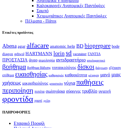
Ανατομικά Υποδήματα
Καλοκαιρινές Ανατομικές Παντόφλες
Σαμπό
Χειμωνιάτικες Ανατομικές Παντόφλες
Πέλματα - Πάτοι
Ετικέτες προϊόντος
alfacare
bioprepare
Abena
BD
agar
anatomic help
bode
sd
lorin
HARTMANN
diagon
ΓΑΝΤΙΑ
gehwol
vacutainer
αντιδραστήριο
ΠΡΟΣΤΑΣΙΑ
άγαρ
αιμοληψία
απολυμαντικό
βοήθημα
δίσκοι
γυναικολόγος
εξέταση
βοήθημα βάδισης
διάγνωση
ευαισθησίας
μιας
μανό
καθαριότητα
επίθεμα
καθαρισμός
μέτρηση
παθήσεις
χρήσεως
νύχια
μικροβιολόγος
μπαστούνι
περιποίηση
τρυβλίο
σωληνάρια
σύριγγες
υγιεινή
πιπέτα
φροντίδα
χαρτί
χείλη
ΠΛΗΡΟΦΟΡΙΕΣ
Εταιρικό Προφίλ