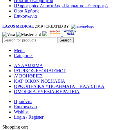
Πολιτική Απορρήτου
Πληροφορίες Αποστολής -Πληρωμής –Επιστροφές
Όροι Χρήσης
Επικοινωνία
LAZOS MEDICAL
2019 | CREATED BY
Search
Menu
Categories
ΑΝΑΛΩΣΙΜΑ
ΙΑΤΡΙΚΟΣ ΕΞΟΠΛΙΣΜΟΣ
Α’ ΒΟΗΘΕΙΕΣ
ΚΑΤ’ΟΙΚΟΝ ΝΟΣΗΛΕΙΑ
ΟΡΘΟΠΕΔΙΚΑ ΥΠΟΔΗΜΑΤΑ – ΒΑΔΙΣΤΙΚΑ
ΟΜΟΡΦΙΑ-ΕΥΕΞΙΑ-ΘΕΡΑΠΕΙΑ
Προϊόντα
Επικοινωνία
Wishlist
Login / Register
Shopping cart