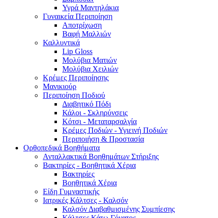
Υγρά Μαντηλάκια
Γυναικεία Περιποίηση
Αποτρίχωση
Βαφή Μαλλιών
Καλλυντικά
Lip Gloss
Μολύβια Ματιών
Μολύβια Χειλιών
Κρέμες Περιποίησης
Μανικιούρ
Περιποίηση Ποδιού
Διαβητικό Πόδι
Κάλοι - Σκληρύνσεις
Κότσι - Μεταταρσαλγία
Κρέμες Ποδιών - Υγιεινή Ποδιών
Περιποιήση & Προστασία
Ορθοπεδικά Βοηθήματα
Ανταλλακτικά Βοηθημάτων Στήριξης
Βακτηρίες - Βοηθητικά Χέρια
Βακτηρίες
Βοηθητικά Χέρια
Είδη Γυμναστικής
Ιατρικές Κάλτσες - Καλσόν
Καλσόν Διαβαθμισμένης Συμπίεσης
Κάλτσες Κάτω Γόνατος