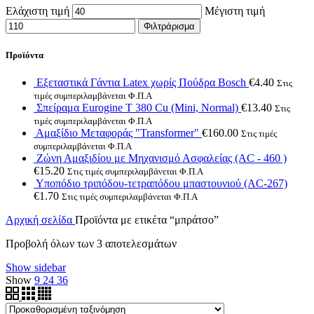
Ελάχιστη τιμή
Μέγιστη τιμή
Φιλτράρισμα
Προϊόντα
Εξεταστικά Γάντια Latex χωρίς Πούδρα Bosch
€
4.40
Στις
τιμές συμπεριλαμβάνεται Φ.Π.Α
Σπείραμα Eurogine Τ 380 Cu (Mini, Normal)
€
13.40
Στις
τιμές συμπεριλαμβάνεται Φ.Π.Α
Αμαξίδιο Μεταφοράς "Transformer"
€
160.00
Στις τιμές
συμπεριλαμβάνεται Φ.Π.Α
Ζώνη Αμαξιδίου με Μηχανισμό Ασφαλείας (AC - 460 )
€
15.20
Στις τιμές συμπεριλαμβάνεται Φ.Π.Α
Υποπόδιο τριπόδου-τετραπόδου μπαστουνιού (AC-267)
€
1.70
Στις τιμές συμπεριλαμβάνεται Φ.Π.Α
Αρχική σελίδα
Προϊόντα με ετικέτα “μπράτσο”
Προβολή όλων των 3 αποτελεσμάτων
Show sidebar
Show
9
24
36