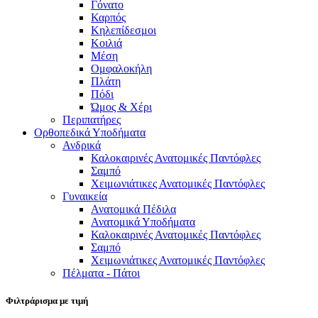
Γόνατο
Καρπός
Κηλεπίδεσμοι
Κοιλιά
Μέση
Ομφαλοκήλη
Πλάτη
Πόδι
Ώμος & Χέρι
Περιπατήρες
Ορθοπεδικά Υποδήματα
Ανδρικά
Καλοκαιρινές Ανατομικές Παντόφλες
Σαμπό
Χειμωνιάτικες Ανατομικές Παντόφλες
Γυναικεία
Ανατομικά Πέδιλα
Ανατομικά Υποδήματα
Καλοκαιρινές Ανατομικές Παντόφλες
Σαμπό
Χειμωνιάτικες Ανατομικές Παντόφλες
Πέλματα - Πάτοι
Φιλτράρισμα με τιμή