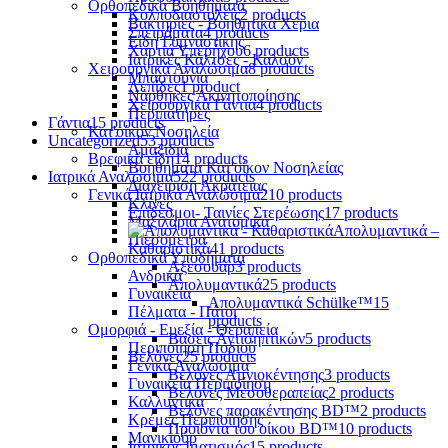
Ορθοπεδικά Βοηθήματα
Κολποδιαστολείς
2 products
Βακτηρίες - Βοηθητικά Χέρια
Σπειράματα
4 products
Είδη Γυμναστικής
Χαρτιά Υπερήχου
6 products
Ιατρικές Κάλτσες - Καλσόν
Χειρουργικά Αναλώσιμα
8 products
Μπαστούνια
Λεπίδες
1 product
Νάρθηκες Ακινητοποίησης
Χειρουργικά Γάντια
4 products
Περιπατήρες
Γάντια
15 products
Κατ'οίκον Νοσηλεία
Uncategorized
53 products
Αμαξίδια
Βρεφικά είδη
14 products
Βοηθήματα Κατ'οίκον Νοσηλείας
Ιατρικά Αναλώσιμα
522 products
Διαχείριση Ακράτειας
Γενικά Ιατρικά Αναλώσιμα
210 products
Κλίνες
Επίδεσμοι- Ταινίες Στερέωσης
17 products
Μαξιλάρια Ανατομικά
Απολυμαντικά –
Πιεσόμετρα
Καθαριστικά
41 products
Ορθοπεδικά Υποδήματα
Αξεσουάρ
3 products
Ανδρικά
Απολυμαντικά
25 products
Γυναικεία
Απολυμαντικά Schülke™
15
Πέλματα - Πάτοι
products
Ομορφιά - Ευεξία - Θεραπεία
Βάσεις Αντισηπτικών
5 products
Περιποίηση Ποδιού
Βελόνες
25 products
Γενικά Αναλώσιμα
Βελόνες Αμνιοκέντησης
3 products
Γυναικεία Περιποίηση
Βελόνες Μεσοθεραπείας
2 products
Καλλυντικά
Βελόνες παρακέντησης BD™
2 products
Κρέμες Περιποίησης
Προϊόντα του οίκου BD™
10 products
Μανικιούρ
Ιατρικός Ιματισμός
15 products