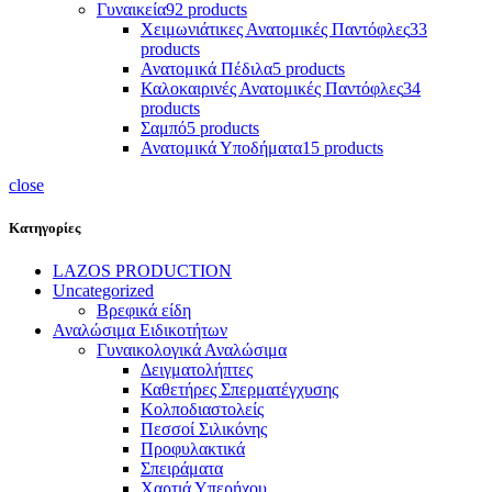
Γυναικεία
92 products
Χειμωνιάτικες Ανατομικές Παντόφλες
33
products
Ανατομικά Πέδιλα
5 products
Καλοκαιρινές Ανατομικές Παντόφλες
34
products
Σαμπό
5 products
Ανατομικά Υποδήματα
15 products
close
Κατηγορίες
LAZOS PRODUCTION
Uncategorized
Βρεφικά είδη
Αναλώσιμα Ειδικοτήτων
Γυναικολογικά Αναλώσιμα
Δειγματολήπτες
Καθετήρες Σπερματέγχυσης
Κολποδιαστολείς
Πεσσοί Σιλικόνης
Προφυλακτικά
Σπειράματα
Χαρτιά Υπερήχου