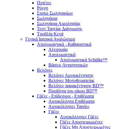
Πιπέτες
Ρύγχη
Στατώ Σωληναρίων
Σωληνάρια
Σωληνάρια Αιμοληψίας
Τεστ Ταχείας Διάγνωσης
Τρυβλία Κενά
Γενικά Ιατρικά Αναλώσιμα
Απολυμαντικά - Καθαριστικά
Αξεσουάρ
Απολυμαντικά
Απολυμαντικά Schülke™
Βάσεις Αντισηπτικών
Βελόνες
Βελόνες Αμνιοκέντησης
Βελόνες Μεσοθεραπείας
Βελόνες παρακέντησης BD™
Προϊόντα του οίκου BD™
Γάζες - Επίδεσμοι - Επιθέματα
Αυτοκόλλητα Επιθέματα
Αυτοκόλλητες Ταινίες
Γάζες
Αυτοκόλλητες Γάζες
Γάζες Αποστειρωμένες
Γάζες Μη Αποστειρωμένες