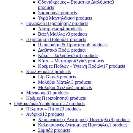
Οδοντόκρεμες – Στοματικά Διαλύματα
3
products
Σαμπουάν
2 products
Υγρά Μαντηλάκια
4 products
Γυναικεία Περιποίηση
7 products
Αποτρίχωση
4 products
Βαφή Μαλλιών
3 products
Περιποίηση Ποδιού
31 products
Περιποιήση & Προστασία
6 products
Διαβητικό Πόδι
1 product
Κάλοι – Σκληρύνσεις
4 products
Κότσι – Μεταταρσαλγία
5 products
Κρέμες Ποδιών – Υγιεινή Ποδιών
17 products
Καλλυντικά
13 products
Lip Gloss
5 products
Μολύβια Ματιών
3 products
Μολύβια Χειλιών
5 products
Μανικιούρ
31 products
Κρέμες Περιποίησης
6 products
Ορθοπεδικά Υποδήματα
127 products
Πέλματα – Πάτοι
23 products
Ανδρικά
12 products
Χειμωνιάτικες Ανατομικές Παντόφλες
9 products
Καλοκαιρινές Ανατομικές Παντόφλες
1 product
Σαμπό
2 products