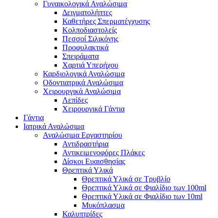
Γυναικολογικά Αναλώσιμα
Δειγματολήπτες
Καθετήρες Σπερματέγχυσης
Κολποδιαστολείς
Πεσσοί Σιλικόνης
Προφυλακτικά
Σπειράματα
Χαρτιά Υπερήχου
Καρδιολογικά Αναλώσιμα
Οδοντιατρικά Αναλώσιμα
Χειρουργικά Αναλώσιμα
Λεπίδες
Χειρουργικά Γάντια
Γάντια
Ιατρικά Αναλώσιμα
Αναλώσιμα Εργαστηρίου
Αντιδραστήρια
Αντικειμενοφόρες Πλάκες
Δίσκοι Ευαισθησίας
Θρεπτικά Υλικά
Θρεπτικά Υλικά σε Τρυβλίο
Θρεπτικά Υλικά σε Φιαλίδιο των 100ml
Θρεπτικά Υλικά σε Φιαλίδιο των 10ml
Μυκόπλασμα
Καλυπτρίδες