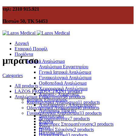
τηλ: 2310 915.921
Πεστών 50, ΤΚ 54453
Αρχική
Εταιρικό Προφίλ
Προϊόντα
μπράτσο
Ιατρικά Αναλώσιμα
Αναλώσιμα Εργαστηρίου
Γενικά Ιατρικά Αναλώσιμα
Categories
Γυναικολογικά Αναλώσιμα
Ορθοπεδικά Αναλώσιμα
All
products
Χειρουργικά Αναλώσιμα
LAZOS PRODUCTION
1 product
Χημικά - Χρωστικές
Αναλώσιμα Ειδικοτήτων
98 products
Ιατρικός Εξοπλισμός
Καρδιολογικά Αναλώσιμα
11 products
Απολύμανση - Αποστείρωση
Οδοντιατρικά Αναλώσιμα
46 products
Αυτόματες Πιπέτες
Γυναικολογικά Αναλώσιμα
33 products
Διαγνωστικά
Δειγματολήπτες
7 products
Έπιπλα
Καθετήρες Σπερματέγχυσης
3 products
Ζυγοί
Πεσσοί Σιλικόνης
2 products
Πιεσόμετρα
Προφυλακτικά
3 products