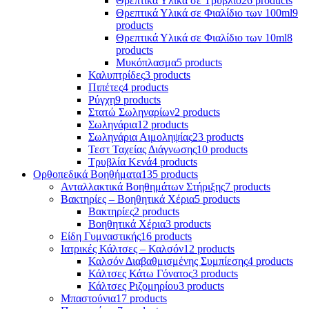
Θρεπτικά Υλικά σε Τρυβλίο
26 products
Θρεπτικά Υλικά σε Φιαλίδιο των 100ml
9
products
Θρεπτικά Υλικά σε Φιαλίδιο των 10ml
8
products
Μυκόπλασμα
5 products
Καλυπτρίδες
3 products
Πιπέτες
4 products
Ρύγχη
9 products
Στατώ Σωληναρίων
2 products
Σωληνάρια
12 products
Σωληνάρια Αιμοληψίας
23 products
Τεστ Ταχείας Διάγνωσης
10 products
Τρυβλία Κενά
4 products
Ορθοπεδικά Βοηθήματα
135 products
Ανταλλακτικά Βοηθημάτων Στήριξης
7 products
Βακτηρίες – Βοηθητικά Χέρια
5 products
Βακτηρίες
2 products
Βοηθητικά Χέρια
3 products
Είδη Γυμναστικής
16 products
Ιατρικές Κάλτσες – Καλσόν
12 products
Καλσόν Διαβαθμισμένης Συμπίεσης
4 products
Κάλτσες Κάτω Γόνατος
3 products
Κάλτσες Ριζομηρίου
3 products
Μπαστούνια
17 products