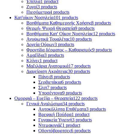
Έπιπλα
1 product
Ζυγοί
3 products
Πιεσόμετρα
4 products
Κατ'οίκον Νοσηλεία
101 products
Βοηθήματα Καθημερινής Χρήσης
8 products
Θερμή- Ψυχρή Θεραπεία
9 products
Βοηθήματα Κατ' Οίκον Νοσηλείας
12 products
Ανυψωτικά Τουαλέτας
10 products
Δοχεία Ούρων
3 products
Φροντίδα δέρματος – Καθαρισμός
9 products
Αμαξίδια
3 products
Κλίνες
1 product
Μαξιλάρια Ανατομικά
17 products
Διαχείριση Ακράτειας
30 products
Πάνες
8 products
Σερβιετάκια
6 products
Σλιπ
7 products
Υποσέντονα
9 products
Ομορφιά – Ευεξία – Θεραπεία
122 products
Γενικά Αναλώσιμα
34 products
Αυτοκόλλητα Επιθέματα
3 products
Βρεφική Πούδρα
1 product
Γυναικεία Υγιεινή
3 products
Ντεμακιγιάζ
1 product
Οδοντόβουρτσες
6 products