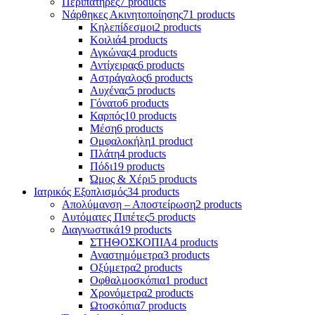
Περιπατήρες
7 products
Νάρθηκες Ακινητοποίησης
71 products
Κηλεπίδεσμοι
2 products
Κοιλιά
4 products
Αγκώνας
4 products
Αντίχειρας
6 products
Αστράγαλος
6 products
Αυχένας
5 products
Γόνατο
6 products
Καρπός
10 products
Μέση
6 products
Ομφαλοκήλη
1 product
Πλάτη
4 products
Πόδι
19 products
Ώμος & Χέρι
5 products
Ιατρικός Εξοπλισμός
34 products
Απολύμανση – Αποστείρωση
2 products
Αυτόματες Πιπέτες
5 products
Διαγνωστικά
19 products
ΣΤΗΘΟΣΚΟΠΙΑ
4 products
Αναστημόμετρα
3 products
Οξύμετρα
2 products
Οφθαλμοσκόπια
1 product
Χρονόμετρα
2 products
Ωτοσκόπια
7 products