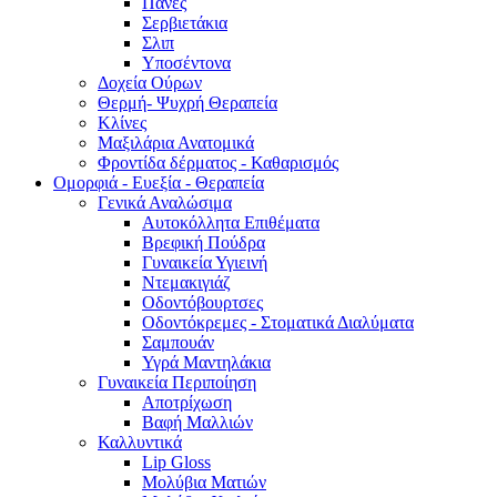
Πάνες
Σερβιετάκια
Σλιπ
Υποσέντονα
Δοχεία Ούρων
Θερμή- Ψυχρή Θεραπεία
Κλίνες
Μαξιλάρια Ανατομικά
Φροντίδα δέρματος - Καθαρισμός
Ομορφιά - Ευεξία - Θεραπεία
Γενικά Αναλώσιμα
Αυτοκόλλητα Επιθέματα
Βρεφική Πούδρα
Γυναικεία Υγιεινή
Ντεμακιγιάζ
Οδοντόβουρτσες
Οδοντόκρεμες - Στοματικά Διαλύματα
Σαμπουάν
Υγρά Μαντηλάκια
Γυναικεία Περιποίηση
Αποτρίχωση
Βαφή Μαλλιών
Καλλυντικά
Lip Gloss
Μολύβια Ματιών