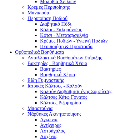
Μολύβια Χειλιών
Κρέμες Περιποίησης
Μανικιούρ
Περιποίηση Ποδιού
Διαβητικό Πόδι
Κάλοι - Σκληρύνσεις
Κότσι - Μεταταρσαλγία
Κρέμες Ποδιών - Υγιεινή Ποδιών
Περιποιήση & Προστασία
Ορθοπεδικά Βοηθήματα
Ανταλλακτικά Βοηθημάτων Στήριξης
Βακτηρίες - Βοηθητικά Χέρια
Βακτηρίες
Βοηθητικά Χέρια
Είδη Γυμναστικής
Ιατρικές Κάλτσες - Καλσόν
Καλσόν Διαβαθμισμένης Συμπίεσης
Κάλτσες Κάτω Γόνατος
Κάλτσες Ριζομηρίου
Μπαστούνια
Νάρθηκες Ακινητοποίησης
Αγκώνας
Αντίχειρας
Αστράγαλος
Αυχένας