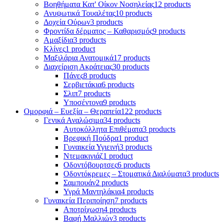
Βοηθήματα Κατ' Οίκον Νοσηλείας
12 products
Ανυψωτικά Τουαλέτας
10 products
Δοχεία Ούρων
3 products
Φροντίδα δέρματος – Καθαρισμός
9 products
Αμαξίδια
3 products
Κλίνες
1 product
Μαξιλάρια Ανατομικά
17 products
Διαχείριση Ακράτειας
30 products
Πάνες
8 products
Σερβιετάκια
6 products
Σλιπ
7 products
Υποσέντονα
9 products
Ομορφιά – Ευεξία – Θεραπεία
122 products
Γενικά Αναλώσιμα
34 products
Αυτοκόλλητα Επιθέματα
3 products
Βρεφική Πούδρα
1 product
Γυναικεία Υγιεινή
3 products
Ντεμακιγιάζ
1 product
Οδοντόβουρτσες
6 products
Οδοντόκρεμες – Στοματικά Διαλύματα
3 products
Σαμπουάν
2 products
Υγρά Μαντηλάκια
4 products
Γυναικεία Περιποίηση
7 products
Αποτρίχωση
4 products
Βαφή Μαλλιών
3 products