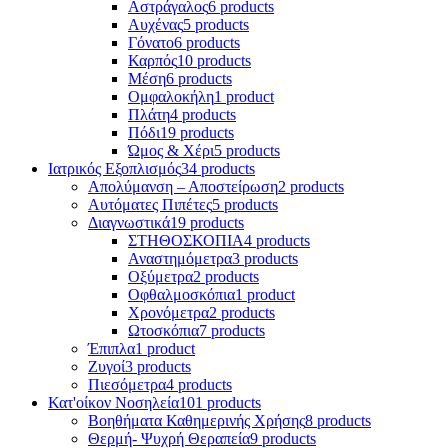
Αστράγαλος
6 products
Αυχένας
5 products
Γόνατο
6 products
Καρπός
10 products
Μέση
6 products
Ομφαλοκήλη
1 product
Πλάτη
4 products
Πόδι
19 products
Ώμος & Χέρι
5 products
Ιατρικός Εξοπλισμός
34 products
Απολύμανση – Αποστείρωση
2 products
Αυτόματες Πιπέτες
5 products
Διαγνωστικά
19 products
ΣΤΗΘΟΣΚΟΠΙΑ
4 products
Αναστημόμετρα
3 products
Οξύμετρα
2 products
Οφθαλμοσκόπια
1 product
Χρονόμετρα
2 products
Ωτοσκόπια
7 products
Έπιπλα
1 product
Ζυγοί
3 products
Πιεσόμετρα
4 products
Κατ'οίκον Νοσηλεία
101 products
Βοηθήματα Καθημερινής Χρήσης
8 products
Θερμή- Ψυχρή Θεραπεία
9 products