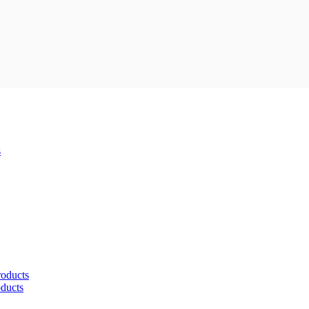
s
roducts
oducts