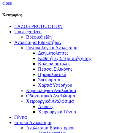
close
Κατηγορίες
LAZOS PRODUCTION
Uncategorized
Βρεφικά είδη
Αναλώσιμα Ειδικοτήτων
Γυναικολογικά Αναλώσιμα
Δειγματολήπτες
Καθετήρες Σπερματέγχυσης
Κολποδιαστολείς
Πεσσοί Σιλικόνης
Προφυλακτικά
Σπειράματα
Χαρτιά Υπερήχου
Καρδιολογικά Αναλώσιμα
Οδοντιατρικά Αναλώσιμα
Χειρουργικά Αναλώσιμα
Λεπίδες
Χειρουργικά Γάντια
Γάντια
Ιατρικά Αναλώσιμα
Αναλώσιμα Εργαστηρίου