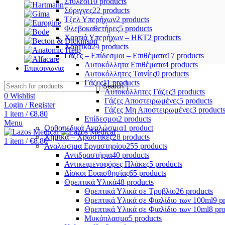
Στυλεοί
10 products
Σύριγγες
22 products
Τζελ Υπερήχων
2 products
Φλεβοκαθετήρες
5 products
Χαρτιά Υπερήχων – ΗΚΤ
2 products
Χαρτικά
24 products
Γάζες – Επίδεσμοι – Επιθέματα
17 products
Αυτοκόλλητα Επιθέματα
4 products
Επικοινωνία
Αυτοκόλλητες Ταινίες
0 products
Γάζες
11 products
Search
Αυτοκόλλητες Γάζες
3 products
0
Wishlist
Γάζες Αποστειρωμένες
5 products
Login / Register
Γάζες Μη Αποστειρωμένες
3 product
1
item
/
€
8.80
Επίδεσμοι
2 products
Menu
Ορθοπεδικά Αναλώσιμα
1 product
Χημικά – Χρωστικές
28 products
1
item
/
€
8.80
Αναλώσιμα Εργαστηρίου
255 products
Αντιδραστήρια
40 products
Αντικειμενοφόρες Πλάκες
5 products
Δίσκοι Ευαισθησίας
65 products
Θρεπτικά Υλικά
48 products
Θρεπτικά Υλικά σε Τρυβλίο
26 products
Θρεπτικά Υλικά σε Φιαλίδιο των 100ml
9 p
Θρεπτικά Υλικά σε Φιαλίδιο των 10ml
8 pr
Μυκόπλασμα
5 products