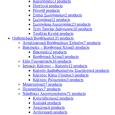
Καλυπτρίδες
3 products
Πιπέτες
4 products
Ρύγχη
9 products
Στατώ Σωληναρίων
2 products
Σωληνάρια
12 products
Σωληνάρια Αιμοληψίας
23 products
Τεστ Ταχείας Διάγνωσης
10 products
Τρυβλία Κενά
4 products
Ορθοπεδικά Βοηθήματα
135 products
Ανταλλακτικά Βοηθημάτων Στήριξης
7 products
Βακτηρίες – Βοηθητικά Χέρια
5 products
Βακτηρίες
2 products
Βοηθητικά Χέρια
3 products
Είδη Γυμναστικής
16 products
Ιατρικές Κάλτσες – Καλσόν
12 products
Καλσόν Διαβαθμισμένης Συμπίεσης
4 products
Κάλτσες Κάτω Γόνατος
3 products
Κάλτσες Ριζομηρίου
3 products
Μπαστούνια
17 products
Περιπατήρες
7 products
Νάρθηκες Ακινητοποίησης
71 products
Κηλεπίδεσμοι
2 products
Κοιλιά
4 products
Αγκώνας
4 products
Αντίχειρας
6 products