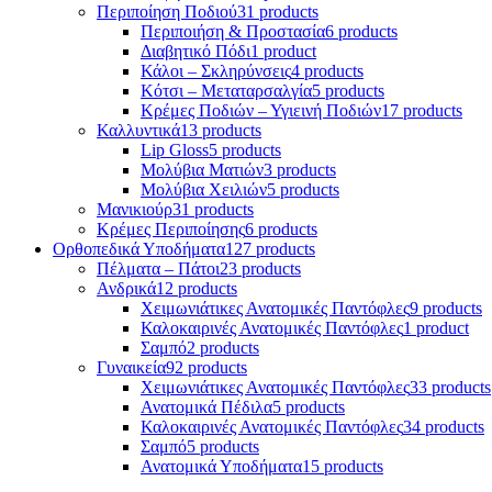
Περιποίηση Ποδιού
31 products
Περιποιήση & Προστασία
6 products
Διαβητικό Πόδι
1 product
Κάλοι – Σκληρύνσεις
4 products
Κότσι – Μεταταρσαλγία
5 products
Κρέμες Ποδιών – Υγιεινή Ποδιών
17 products
Καλλυντικά
13 products
Lip Gloss
5 products
Μολύβια Ματιών
3 products
Μολύβια Χειλιών
5 products
Μανικιούρ
31 products
Κρέμες Περιποίησης
6 products
Ορθοπεδικά Υποδήματα
127 products
Πέλματα – Πάτοι
23 products
Ανδρικά
12 products
Χειμωνιάτικες Ανατομικές Παντόφλες
9 products
Καλοκαιρινές Ανατομικές Παντόφλες
1 product
Σαμπό
2 products
Γυναικεία
92 products
Χειμωνιάτικες Ανατομικές Παντόφλες
33 products
Ανατομικά Πέδιλα
5 products
Καλοκαιρινές Ανατομικές Παντόφλες
34 products
Σαμπό
5 products
Ανατομικά Υποδήματα
15 products