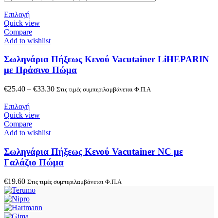
Επιλογή
Quick view
Compare
Add to wishlist
Σωληνάρια Πήξεως Κενού Vacutainer LiHEPARIN
με Πράσινο Πώμα
€
25.40
–
€
33.30
Στις τιμές συμπεριλαμβάνεται Φ.Π.Α
Επιλογή
Quick view
Compare
Add to wishlist
Σωληνάρια Πήξεως Κενού Vacutainer NC με
Γαλάζιο Πώμα
€
19.60
Στις τιμές συμπεριλαμβάνεται Φ.Π.Α