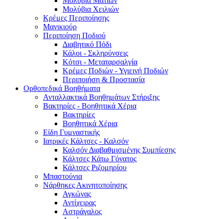
Μολύβια Ματιών
Μολύβια Χειλιών
Κρέμες Περιποίησης
Μανικιούρ
Περιποίηση Ποδιού
Διαβητικό Πόδι
Κάλοι - Σκληρύνσεις
Κότσι - Μεταταρσαλγία
Κρέμες Ποδιών - Υγιεινή Ποδιών
Περιποιήση & Προστασία
Ορθοπεδικά Βοηθήματα
Ανταλλακτικά Βοηθημάτων Στήριξης
Βακτηρίες - Βοηθητικά Χέρια
Βακτηρίες
Βοηθητικά Χέρια
Είδη Γυμναστικής
Ιατρικές Κάλτσες - Καλσόν
Καλσόν Διαβαθμισμένης Συμπίεσης
Κάλτσες Κάτω Γόνατος
Κάλτσες Ριζομηρίου
Μπαστούνια
Νάρθηκες Ακινητοποίησης
Αγκώνας
Αντίχειρας
Αστράγαλος