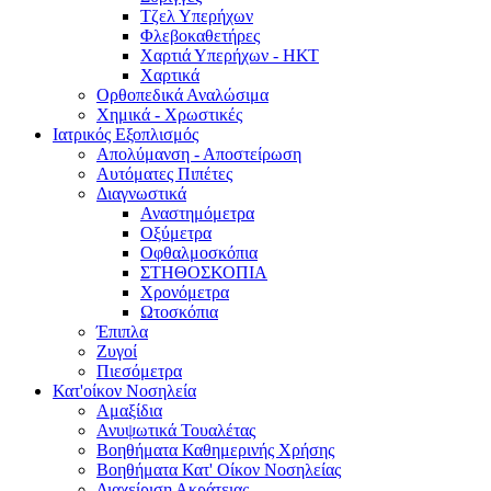
Τζελ Υπερήχων
Φλεβοκαθετήρες
Χαρτιά Υπερήχων - ΗΚΤ
Χαρτικά
Ορθοπεδικά Αναλώσιμα
Χημικά - Χρωστικές
Ιατρικός Εξοπλισμός
Απολύμανση - Αποστείρωση
Αυτόματες Πιπέτες
Διαγνωστικά
Αναστημόμετρα
Οξύμετρα
Οφθαλμοσκόπια
ΣΤΗΘΟΣΚΟΠΙΑ
Χρονόμετρα
Ωτοσκόπια
Έπιπλα
Ζυγοί
Πιεσόμετρα
Κατ'οίκον Νοσηλεία
Αμαξίδια
Ανυψωτικά Τουαλέτας
Βοηθήματα Καθημερινής Χρήσης
Βοηθήματα Κατ' Οίκον Νοσηλείας
Διαχείριση Ακράτειας