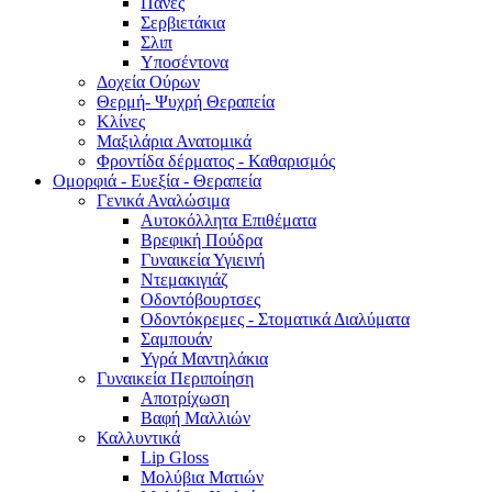
Πάνες
Σερβιετάκια
Σλιπ
Υποσέντονα
Δοχεία Ούρων
Θερμή- Ψυχρή Θεραπεία
Κλίνες
Μαξιλάρια Ανατομικά
Φροντίδα δέρματος - Καθαρισμός
Ομορφιά - Ευεξία - Θεραπεία
Γενικά Αναλώσιμα
Αυτοκόλλητα Επιθέματα
Βρεφική Πούδρα
Γυναικεία Υγιεινή
Ντεμακιγιάζ
Οδοντόβουρτσες
Οδοντόκρεμες - Στοματικά Διαλύματα
Σαμπουάν
Υγρά Μαντηλάκια
Γυναικεία Περιποίηση
Αποτρίχωση
Βαφή Μαλλιών
Καλλυντικά
Lip Gloss
Μολύβια Ματιών