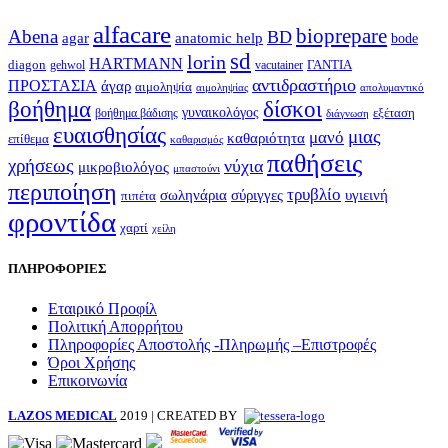
alfacare
bioprepare
Abena
BD
agar
anatomic help
bode
sd
lorin
HARTMANN
diagon
ΓΑΝΤΙΑ
gehwol
vacutainer
αντιδραστήριο
ΠΡΟΣΤΑΣΙΑ
άγαρ
αιμοληψία
απολυμαντικό
αιμοληψίας
βοήθημα
δίσκοι
γυναικολόγος
εξέταση
βοήθημα βάδισης
διάγνωση
ευαισθησίας
μιας
μανό
καθαριότητα
επίθεμα
καθαρισμός
παθήσεις
χρήσεως
νύχια
μικροβιολόγος
μπαστούνι
περιποίηση
τρυβλίο
σωληνάρια
σύριγγες
υγιεινή
πιπέτα
φροντίδα
χαρτί
χείλη
ΠΛΗΡΟΦΟΡΙΕΣ
Εταιρικό Προφίλ
Πολιτική Απορρήτου
Πληροφορίες Αποστολής -Πληρωμής –Επιστροφές
Όροι Χρήσης
Επικοινωνία
LAZOS MEDICAL
2019 | CREATED BY