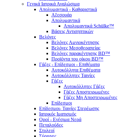
Γενικά Ιατρικά Αναλώσιμα
Απολυμαντικά - Καθαριστικά
Αξεσουάρ
Απολυμαντικά
Απολυμαντικά Schülke™
Βάσεις Αντισηπτικών
Βελόνες
Βελόνες Αμνιοκέντησης
Βελόνες Μεσοθεραπείας
Βελόνες παρακέντησης BD™
Προϊόντα του οίκου BD™
Γάζες - Επίδεσμοι - Επιθέματα
Αυτοκόλλητα Επιθέματα
Αυτοκόλλητες Ταινίες
Γάζες
Αυτοκόλλητες Γάζες
Γάζες Αποστειρωμένες
Γάζες Μη Αποστειρωμένες
Επίδεσμοι
Επίδεσμοι- Ταινίες Στερέωσης
Ιατρικός Ιματισμός
Οροί - Ενέσιμα Νερά
Πεταλούδες
Στυλεοί
Σύριγγες