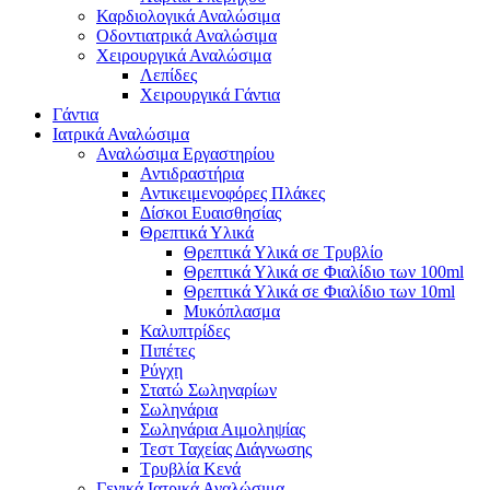
Καρδιολογικά Αναλώσιμα
Οδοντιατρικά Αναλώσιμα
Χειρουργικά Αναλώσιμα
Λεπίδες
Χειρουργικά Γάντια
Γάντια
Ιατρικά Αναλώσιμα
Αναλώσιμα Εργαστηρίου
Αντιδραστήρια
Αντικειμενοφόρες Πλάκες
Δίσκοι Ευαισθησίας
Θρεπτικά Υλικά
Θρεπτικά Υλικά σε Τρυβλίο
Θρεπτικά Υλικά σε Φιαλίδιο των 100ml
Θρεπτικά Υλικά σε Φιαλίδιο των 10ml
Μυκόπλασμα
Καλυπτρίδες
Πιπέτες
Ρύγχη
Στατώ Σωληναρίων
Σωληνάρια
Σωληνάρια Αιμοληψίας
Τεστ Ταχείας Διάγνωσης
Τρυβλία Κενά
Γενικά Ιατρικά Αναλώσιμα