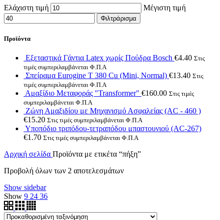
Ελάχιστη τιμή
Μέγιστη τιμή
Φιλτράρισμα
Προϊόντα
Εξεταστικά Γάντια Latex χωρίς Πούδρα Bosch
€
4.40
Στις
τιμές συμπεριλαμβάνεται Φ.Π.Α
Σπείραμα Eurogine Τ 380 Cu (Mini, Normal)
€
13.40
Στις
τιμές συμπεριλαμβάνεται Φ.Π.Α
Αμαξίδιο Μεταφοράς "Transformer"
€
160.00
Στις τιμές
συμπεριλαμβάνεται Φ.Π.Α
Ζώνη Αμαξιδίου με Μηχανισμό Ασφαλείας (AC - 460 )
€
15.20
Στις τιμές συμπεριλαμβάνεται Φ.Π.Α
Υποπόδιο τριπόδου-τετραπόδου μπαστουνιού (AC-267)
€
1.70
Στις τιμές συμπεριλαμβάνεται Φ.Π.Α
Αρχική σελίδα
Προϊόντα με ετικέτα “πήξη”
Προβολή όλων των 2 αποτελεσμάτων
Show sidebar
Show
9
24
36