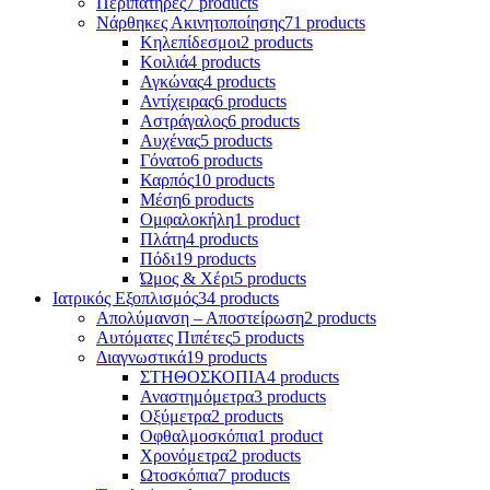
Περιπατήρες
7 products
Νάρθηκες Ακινητοποίησης
71 products
Κηλεπίδεσμοι
2 products
Κοιλιά
4 products
Αγκώνας
4 products
Αντίχειρας
6 products
Αστράγαλος
6 products
Αυχένας
5 products
Γόνατο
6 products
Καρπός
10 products
Μέση
6 products
Ομφαλοκήλη
1 product
Πλάτη
4 products
Πόδι
19 products
Ώμος & Χέρι
5 products
Ιατρικός Εξοπλισμός
34 products
Απολύμανση – Αποστείρωση
2 products
Αυτόματες Πιπέτες
5 products
Διαγνωστικά
19 products
ΣΤΗΘΟΣΚΟΠΙΑ
4 products
Αναστημόμετρα
3 products
Οξύμετρα
2 products
Οφθαλμοσκόπια
1 product
Χρονόμετρα
2 products
Ωτοσκόπια
7 products