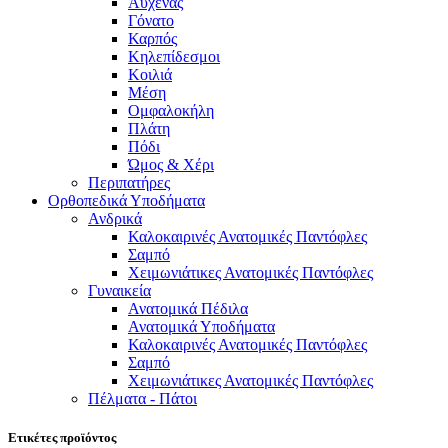
Αυχένας
Γόνατο
Καρπός
Κηλεπίδεσμοι
Κοιλιά
Μέση
Ομφαλοκήλη
Πλάτη
Πόδι
Ώμος & Χέρι
Περιπατήρες
Ορθοπεδικά Υποδήματα
Ανδρικά
Καλοκαιρινές Ανατομικές Παντόφλες
Σαμπό
Χειμωνιάτικες Ανατομικές Παντόφλες
Γυναικεία
Ανατομικά Πέδιλα
Ανατομικά Υποδήματα
Καλοκαιρινές Ανατομικές Παντόφλες
Σαμπό
Χειμωνιάτικες Ανατομικές Παντόφλες
Πέλματα - Πάτοι
Ετικέτες προϊόντος