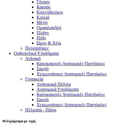
Γόνατο
Καρπός
Κηλεπίδεσμοι
Κοιλιά
Μέση
Ομφαλοκήλη
Πλάτη
Πόδι
Ώμος & Χέρι
Περιπατήρες
Ορθοπεδικά Υποδήματα
Ανδρικά
Καλοκαιρινές Ανατομικές Παντόφλες
Σαμπό
Χειμωνιάτικες Ανατομικές Παντόφλες
Γυναικεία
Ανατομικά Πέδιλα
Ανατομικά Υποδήματα
Καλοκαιρινές Ανατομικές Παντόφλες
Σαμπό
Χειμωνιάτικες Ανατομικές Παντόφλες
Πέλματα - Πάτοι
Φιλτράρισμα με τιμή