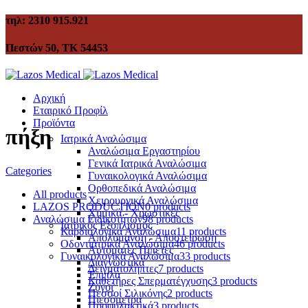
τηλ: 2310 915.921
Πεστών 50, ΤΚ 54453
Αρχική
Εταιρικό Προφίλ
Προϊόντα
πήξη
Ιατρικά Αναλώσιμα
Αναλώσιμα Εργαστηρίου
Γενικά Ιατρικά Αναλώσιμα
Categories
Γυναικολογικά Αναλώσιμα
Ορθοπεδικά Αναλώσιμα
All
products
Χειρουργικά Αναλώσιμα
LAZOS PRODUCTION
0 products
Χημικά - Χρωστικές
Αναλώσιμα Ειδικοτήτων
98 products
Ιατρικός Εξοπλισμός
Καρδιολογικά Αναλώσιμα
11 products
Απολύμανση - Αποστείρωση
Οδοντιατρικά Αναλώσιμα
46 products
Αυτόματες Πιπέτες
Γυναικολογικά Αναλώσιμα
33 products
Διαγνωστικά
Δειγματολήπτες
7 products
Έπιπλα
Καθετήρες Σπερματέγχυσης
3 products
Ζυγοί
Πεσσοί Σιλικόνης
2 products
Πιεσόμετρα
Προφυλακτικά
3 products