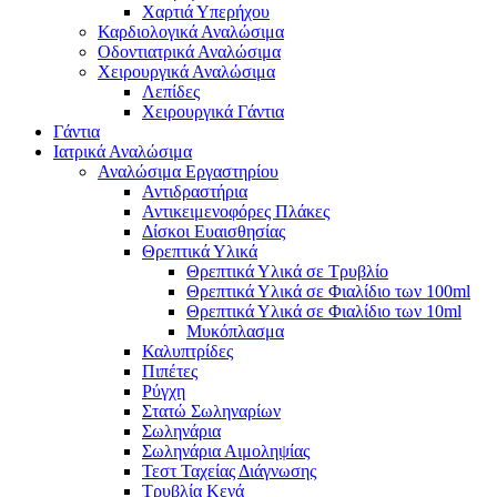
Χαρτιά Υπερήχου
Καρδιολογικά Αναλώσιμα
Οδοντιατρικά Αναλώσιμα
Χειρουργικά Αναλώσιμα
Λεπίδες
Χειρουργικά Γάντια
Γάντια
Ιατρικά Αναλώσιμα
Αναλώσιμα Εργαστηρίου
Αντιδραστήρια
Αντικειμενοφόρες Πλάκες
Δίσκοι Ευαισθησίας
Θρεπτικά Υλικά
Θρεπτικά Υλικά σε Τρυβλίο
Θρεπτικά Υλικά σε Φιαλίδιο των 100ml
Θρεπτικά Υλικά σε Φιαλίδιο των 10ml
Μυκόπλασμα
Καλυπτρίδες
Πιπέτες
Ρύγχη
Στατώ Σωληναρίων
Σωληνάρια
Σωληνάρια Αιμοληψίας
Τεστ Ταχείας Διάγνωσης
Τρυβλία Κενά