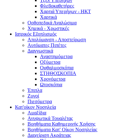
Τζελ Υπερήχων
Φλεβοκαθετήρες
Χαρτιά Υπερήχων - ΗΚΤ
Χαρτικά
Ορθοπεδικά Αναλώσιμα
Χημικά - Χρωστικές
Ιατρικός Εξοπλισμός
Απολύμανση - Αποστείρωση
Αυτόματες Πιπέτες
Διαγνωστικά
Αναστημόμετρα
Οξύμετρα
Οφθαλμοσκόπια
ΣΤΗΘΟΣΚΟΠΙΑ
Χρονόμετρα
Ωτοσκόπια
Έπιπλα
Ζυγοί
Πιεσόμετρα
Κατ'οίκον Νοσηλεία
Αμαξίδια
Ανυψωτικά Τουαλέτας
Βοηθήματα Καθημερινής Χρήσης
Βοηθήματα Κατ' Οίκον Νοσηλείας
Διαχείριση Ακράτειας