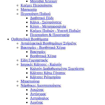
Μολύβια Χειλιών
Κρέμες Περιποίησης
Μανικιούρ
Περιποίηση Ποδιού
Διαβητικό Πόδι
Κάλοι - Σκληρύνσεις
Κότσι - Μεταταρσαλγία
Κρέμες Ποδιών - Υγιεινή Ποδιών
Περιποιήση & Προστασία
Ορθοπεδικά Βοηθήματα
Ανταλλακτικά Βοηθημάτων Στήριξης
Βακτηρίες - Βοηθητικά Χέρια
Βακτηρίες
Βοηθητικά Χέρια
Είδη Γυμναστικής
Ιατρικές Κάλτσες - Καλσόν
Καλσόν Διαβαθμισμένης Συμπίεσης
Κάλτσες Κάτω Γόνατος
Κάλτσες Ριζομηρίου
Μπαστούνια
Νάρθηκες Ακινητοποίησης
Αγκώνας
Αντίχειρας
Αστράγαλος
Αυχένας