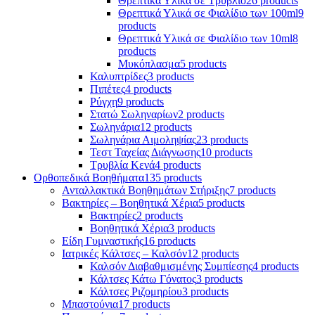
Θρεπτικά Υλικά σε Τρυβλίο
26 products
Θρεπτικά Υλικά σε Φιαλίδιο των 100ml
9
products
Θρεπτικά Υλικά σε Φιαλίδιο των 10ml
8
products
Μυκόπλασμα
5 products
Καλυπτρίδες
3 products
Πιπέτες
4 products
Ρύγχη
9 products
Στατώ Σωληναρίων
2 products
Σωληνάρια
12 products
Σωληνάρια Αιμοληψίας
23 products
Τεστ Ταχείας Διάγνωσης
10 products
Τρυβλία Κενά
4 products
Ορθοπεδικά Βοηθήματα
135 products
Ανταλλακτικά Βοηθημάτων Στήριξης
7 products
Βακτηρίες – Βοηθητικά Χέρια
5 products
Βακτηρίες
2 products
Βοηθητικά Χέρια
3 products
Είδη Γυμναστικής
16 products
Ιατρικές Κάλτσες – Καλσόν
12 products
Καλσόν Διαβαθμισμένης Συμπίεσης
4 products
Κάλτσες Κάτω Γόνατος
3 products
Κάλτσες Ριζομηρίου
3 products
Μπαστούνια
17 products