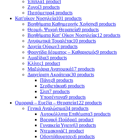
Έπιπλα
1 product
Ζυγοί
3 products
Πιεσόμετρα
4 products
Κατ'οίκον Νοσηλεία
101 products
Βοηθήματα Καθημερινής Χρήσης
8 products
Θερμή- Ψυχρή Θεραπεία
9 products
Βοηθήματα Κατ' Οίκον Νοσηλείας
12 products
Ανυψωτικά Τουαλέτας
10 products
Δοχεία Ούρων
3 products
Φροντίδα δέρματος – Καθαρισμός
9 products
Αμαξίδια
3 products
Κλίνες
1 product
Μαξιλάρια Ανατομικά
17 products
Διαχείριση Ακράτειας
30 products
Πάνες
8 products
Σερβιετάκια
6 products
Σλιπ
7 products
Υποσέντονα
9 products
Ομορφιά – Ευεξία – Θεραπεία
122 products
Γενικά Αναλώσιμα
34 products
Αυτοκόλλητα Επιθέματα
3 products
Βρεφική Πούδρα
1 product
Γυναικεία Υγιεινή
3 products
Ντεμακιγιάζ
1 product
Οδοντόβουρτσες
6 products