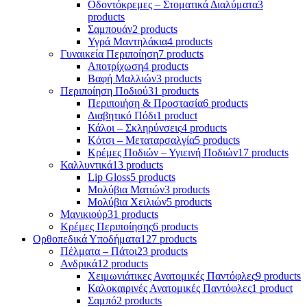
Οδοντόκρεμες – Στοματικά Διαλύματα
3
products
Σαμπουάν
2 products
Υγρά Μαντηλάκια
4 products
Γυναικεία Περιποίηση
7 products
Αποτρίχωση
4 products
Βαφή Μαλλιών
3 products
Περιποίηση Ποδιού
31 products
Περιποιήση & Προστασία
6 products
Διαβητικό Πόδι
1 product
Κάλοι – Σκληρύνσεις
4 products
Κότσι – Μεταταρσαλγία
5 products
Κρέμες Ποδιών – Υγιεινή Ποδιών
17 products
Καλλυντικά
13 products
Lip Gloss
5 products
Μολύβια Ματιών
3 products
Μολύβια Χειλιών
5 products
Μανικιούρ
31 products
Κρέμες Περιποίησης
6 products
Ορθοπεδικά Υποδήματα
127 products
Πέλματα – Πάτοι
23 products
Ανδρικά
12 products
Χειμωνιάτικες Ανατομικές Παντόφλες
9 products
Καλοκαιρινές Ανατομικές Παντόφλες
1 product
Σαμπό
2 products