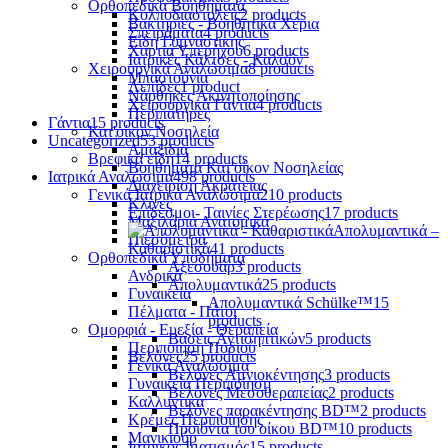
Ορθοπεδικά Βοηθήματα
Κολποδιαστολείς
2 products
Βακτηρίες - Βοηθητικά Χέρια
Σπειράματα
4 products
Είδη Γυμναστικής
Χαρτιά Υπερήχου
6 products
Ιατρικές Κάλτσες - Καλσόν
Χειρουργικά Αναλώσιμα
8 products
Μπαστούνια
Λεπίδες
1 product
Νάρθηκες Ακινητοποίησης
Χειρουργικά Γάντια
4 products
Περιπατήρες
Γάντια
15 products
Κατ'οίκον Νοσηλεία
Uncategorized
53 products
Αμαξίδια
Βρεφικά είδη
14 products
Βοηθήματα Κατ'οίκον Νοσηλείας
Ιατρικά Αναλώσιμα
498 products
Διαχείριση Ακράτειας
Γενικά Ιατρικά Αναλώσιμα
210 products
Κλίνες
Επίδεσμοι- Ταινίες Στερέωσης
17 products
Μαξιλάρια Ανατομικά
Απολυμαντικά –
Πιεσόμετρα
Καθαριστικά
41 products
Ορθοπεδικά Υποδήματα
Αξεσουάρ
3 products
Ανδρικά
Απολυμαντικά
25 products
Γυναικεία
Απολυμαντικά Schülke™
15
Πέλματα - Πάτοι
products
Ομορφιά - Ευεξία - Θεραπεία
Βάσεις Αντισηπτικών
5 products
Περιποίηση Ποδιού
Βελόνες
25 products
Γενικά Αναλώσιμα
Βελόνες Αμνιοκέντησης
3 products
Γυναικεία Περιποίηση
Βελόνες Μεσοθεραπείας
2 products
Καλλυντικά
Βελόνες παρακέντησης BD™
2 products
Κρέμες Περιποίησης
Προϊόντα του οίκου BD™
10 products
Μανικιούρ
Ιατρικός Ιματισμός
15 products