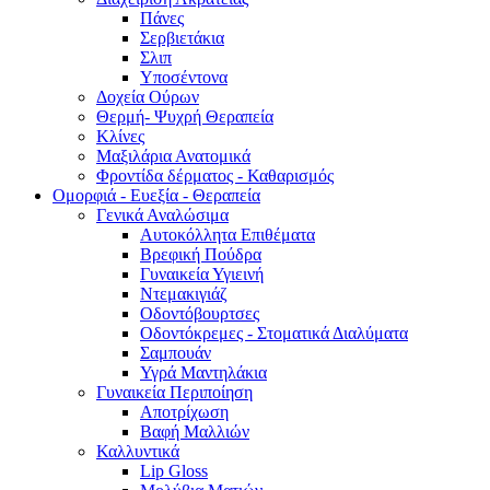
Πάνες
Σερβιετάκια
Σλιπ
Υποσέντονα
Δοχεία Ούρων
Θερμή- Ψυχρή Θεραπεία
Κλίνες
Μαξιλάρια Ανατομικά
Φροντίδα δέρματος - Καθαρισμός
Ομορφιά - Ευεξία - Θεραπεία
Γενικά Αναλώσιμα
Αυτοκόλλητα Επιθέματα
Βρεφική Πούδρα
Γυναικεία Υγιεινή
Ντεμακιγιάζ
Οδοντόβουρτσες
Οδοντόκρεμες - Στοματικά Διαλύματα
Σαμπουάν
Υγρά Μαντηλάκια
Γυναικεία Περιποίηση
Αποτρίχωση
Βαφή Μαλλιών
Καλλυντικά
Lip Gloss