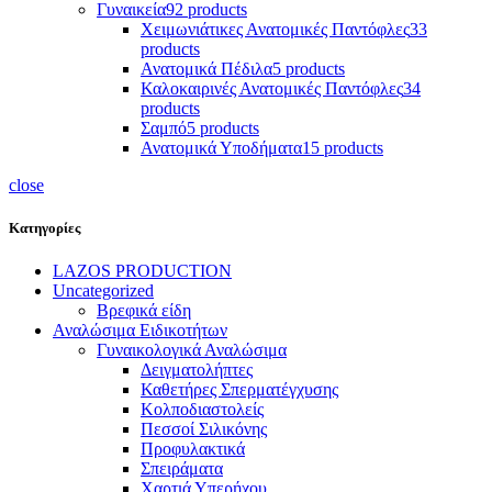
Γυναικεία
92 products
Χειμωνιάτικες Ανατομικές Παντόφλες
33
products
Ανατομικά Πέδιλα
5 products
Καλοκαιρινές Ανατομικές Παντόφλες
34
products
Σαμπό
5 products
Ανατομικά Υποδήματα
15 products
close
Κατηγορίες
LAZOS PRODUCTION
Uncategorized
Βρεφικά είδη
Αναλώσιμα Ειδικοτήτων
Γυναικολογικά Αναλώσιμα
Δειγματολήπτες
Καθετήρες Σπερματέγχυσης
Κολποδιαστολείς
Πεσσοί Σιλικόνης
Προφυλακτικά
Σπειράματα
Χαρτιά Υπερήχου