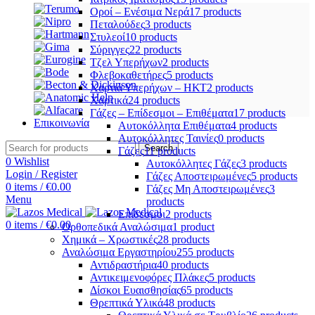
Οροί – Ενέσιμα Νερά
17 products
Πεταλούδες
3 products
Στυλεοί
10 products
Σύριγγες
22 products
Τζελ Υπερήχων
2 products
Φλεβοκαθετήρες
5 products
Χαρτιά Υπερήχων – ΗΚΤ
2 products
Χαρτικά
24 products
Γάζες – Επίδεσμοι – Επιθέματα
17 products
Επικοινωνία
Αυτοκόλλητα Επιθέματα
4 products
Αυτοκόλλητες Ταινίες
0 products
Search
Γάζες
11 products
0
Wishlist
Αυτοκόλλητες Γάζες
3 products
Login / Register
Γάζες Αποστειρωμένες
5 products
0
items
/
€
0.00
Γάζες Μη Αποστειρωμένες
3
Menu
products
Επίδεσμοι
2 products
0
items
/
€
0.00
Ορθοπεδικά Αναλώσιμα
1 product
Χημικά – Χρωστικές
28 products
Αναλώσιμα Εργαστηρίου
255 products
Αντιδραστήρια
40 products
Αντικειμενοφόρες Πλάκες
5 products
Δίσκοι Ευαισθησίας
65 products
Θρεπτικά Υλικά
48 products