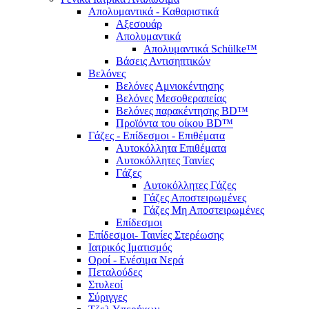
Απολυμαντικά - Καθαριστικά
Αξεσουάρ
Απολυμαντικά
Απολυμαντικά Schülke™
Βάσεις Αντισηπτικών
Βελόνες
Βελόνες Αμνιοκέντησης
Βελόνες Μεσοθεραπείας
Βελόνες παρακέντησης BD™
Προϊόντα του οίκου BD™
Γάζες - Επίδεσμοι - Επιθέματα
Αυτοκόλλητα Επιθέματα
Αυτοκόλλητες Ταινίες
Γάζες
Αυτοκόλλητες Γάζες
Γάζες Αποστειρωμένες
Γάζες Μη Αποστειρωμένες
Επίδεσμοι
Επίδεσμοι- Ταινίες Στερέωσης
Ιατρικός Ιματισμός
Οροί - Ενέσιμα Νερά
Πεταλούδες
Στυλεοί
Σύριγγες