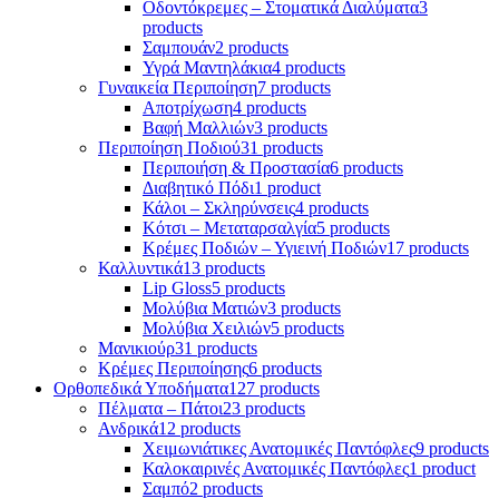
Οδοντόκρεμες – Στοματικά Διαλύματα
3
products
Σαμπουάν
2 products
Υγρά Μαντηλάκια
4 products
Γυναικεία Περιποίηση
7 products
Αποτρίχωση
4 products
Βαφή Μαλλιών
3 products
Περιποίηση Ποδιού
31 products
Περιποιήση & Προστασία
6 products
Διαβητικό Πόδι
1 product
Κάλοι – Σκληρύνσεις
4 products
Κότσι – Μεταταρσαλγία
5 products
Κρέμες Ποδιών – Υγιεινή Ποδιών
17 products
Καλλυντικά
13 products
Lip Gloss
5 products
Μολύβια Ματιών
3 products
Μολύβια Χειλιών
5 products
Μανικιούρ
31 products
Κρέμες Περιποίησης
6 products
Ορθοπεδικά Υποδήματα
127 products
Πέλματα – Πάτοι
23 products
Ανδρικά
12 products
Χειμωνιάτικες Ανατομικές Παντόφλες
9 products
Καλοκαιρινές Ανατομικές Παντόφλες
1 product
Σαμπό
2 products