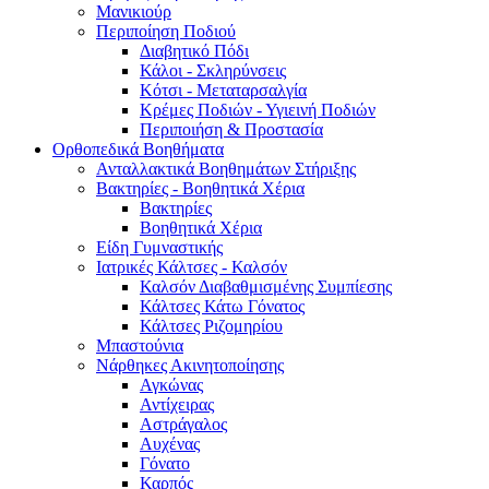
Μανικιούρ
Περιποίηση Ποδιού
Διαβητικό Πόδι
Κάλοι - Σκληρύνσεις
Κότσι - Μεταταρσαλγία
Κρέμες Ποδιών - Υγιεινή Ποδιών
Περιποιήση & Προστασία
Ορθοπεδικά Βοηθήματα
Ανταλλακτικά Βοηθημάτων Στήριξης
Βακτηρίες - Βοηθητικά Χέρια
Βακτηρίες
Βοηθητικά Χέρια
Είδη Γυμναστικής
Ιατρικές Κάλτσες - Καλσόν
Καλσόν Διαβαθμισμένης Συμπίεσης
Κάλτσες Κάτω Γόνατος
Κάλτσες Ριζομηρίου
Μπαστούνια
Νάρθηκες Ακινητοποίησης
Αγκώνας
Αντίχειρας
Αστράγαλος
Αυχένας
Γόνατο
Καρπός