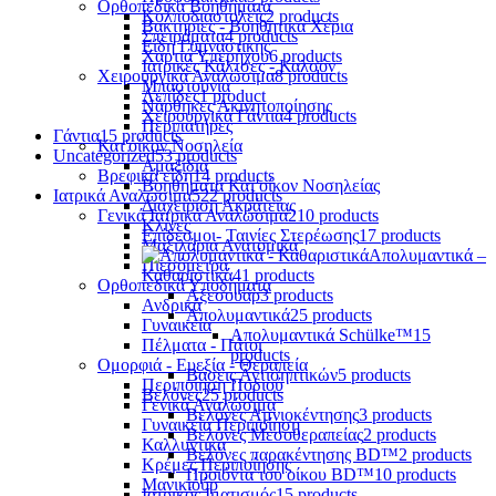
Ορθοπεδικά Βοηθήματα
Κολποδιαστολείς
2 products
Βακτηρίες - Βοηθητικά Χέρια
Σπειράματα
4 products
Είδη Γυμναστικής
Χαρτιά Υπερήχου
6 products
Ιατρικές Κάλτσες - Καλσόν
Χειρουργικά Αναλώσιμα
8 products
Μπαστούνια
Λεπίδες
1 product
Νάρθηκες Ακινητοποίησης
Χειρουργικά Γάντια
4 products
Περιπατήρες
Γάντια
15 products
Κατ'οίκον Νοσηλεία
Uncategorized
53 products
Αμαξίδια
Βρεφικά είδη
14 products
Βοηθήματα Κατ'οίκον Νοσηλείας
Ιατρικά Αναλώσιμα
522 products
Διαχείριση Ακράτειας
Γενικά Ιατρικά Αναλώσιμα
210 products
Κλίνες
Επίδεσμοι- Ταινίες Στερέωσης
17 products
Μαξιλάρια Ανατομικά
Απολυμαντικά –
Πιεσόμετρα
Καθαριστικά
41 products
Ορθοπεδικά Υποδήματα
Αξεσουάρ
3 products
Ανδρικά
Απολυμαντικά
25 products
Γυναικεία
Απολυμαντικά Schülke™
15
Πέλματα - Πάτοι
products
Ομορφιά - Ευεξία - Θεραπεία
Βάσεις Αντισηπτικών
5 products
Περιποίηση Ποδιού
Βελόνες
25 products
Γενικά Αναλώσιμα
Βελόνες Αμνιοκέντησης
3 products
Γυναικεία Περιποίηση
Βελόνες Μεσοθεραπείας
2 products
Καλλυντικά
Βελόνες παρακέντησης BD™
2 products
Κρέμες Περιποίησης
Προϊόντα του οίκου BD™
10 products
Μανικιούρ
Ιατρικός Ιματισμός
15 products