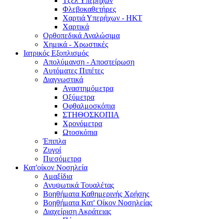
Τζελ Υπερήχων
Φλεβοκαθετήρες
Χαρτιά Υπερήχων - ΗΚΤ
Χαρτικά
Ορθοπεδικά Αναλώσιμα
Χημικά - Χρωστικές
Ιατρικός Εξοπλισμός
Απολύμανση - Αποστείρωση
Αυτόματες Πιπέτες
Διαγνωστικά
Αναστημόμετρα
Οξύμετρα
Οφθαλμοσκόπια
ΣΤΗΘΟΣΚΟΠΙΑ
Χρονόμετρα
Ωτοσκόπια
Έπιπλα
Ζυγοί
Πιεσόμετρα
Κατ'οίκον Νοσηλεία
Αμαξίδια
Ανυψωτικά Τουαλέτας
Βοηθήματα Καθημερινής Χρήσης
Βοηθήματα Κατ' Οίκον Νοσηλείας
Διαχείριση Ακράτειας