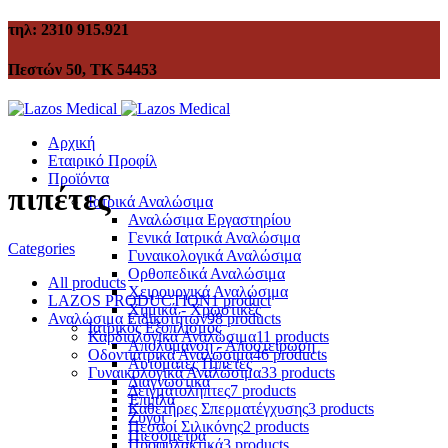
τηλ: 2310 915.921
Πεστών 50, ΤΚ 54453
Αρχική
Εταιρικό Προφίλ
Προϊόντα
πιπέτες
Ιατρικά Αναλώσιμα
Αναλώσιμα Εργαστηρίου
Γενικά Ιατρικά Αναλώσιμα
Categories
Γυναικολογικά Αναλώσιμα
Ορθοπεδικά Αναλώσιμα
All
products
Χειρουργικά Αναλώσιμα
LAZOS PRODUCTION
1 product
Χημικά - Χρωστικές
Αναλώσιμα Ειδικοτήτων
98 products
Ιατρικός Εξοπλισμός
Καρδιολογικά Αναλώσιμα
11 products
Απολύμανση - Αποστείρωση
Οδοντιατρικά Αναλώσιμα
46 products
Αυτόματες Πιπέτες
Γυναικολογικά Αναλώσιμα
33 products
Διαγνωστικά
Δειγματολήπτες
7 products
Έπιπλα
Καθετήρες Σπερματέγχυσης
3 products
Ζυγοί
Πεσσοί Σιλικόνης
2 products
Πιεσόμετρα
Προφυλακτικά
3 products