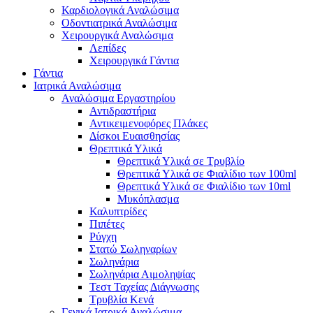
Καρδιολογικά Αναλώσιμα
Οδοντιατρικά Αναλώσιμα
Χειρουργικά Αναλώσιμα
Λεπίδες
Χειρουργικά Γάντια
Γάντια
Ιατρικά Αναλώσιμα
Αναλώσιμα Εργαστηρίου
Αντιδραστήρια
Αντικειμενοφόρες Πλάκες
Δίσκοι Ευαισθησίας
Θρεπτικά Υλικά
Θρεπτικά Υλικά σε Τρυβλίο
Θρεπτικά Υλικά σε Φιαλίδιο των 100ml
Θρεπτικά Υλικά σε Φιαλίδιο των 10ml
Μυκόπλασμα
Καλυπτρίδες
Πιπέτες
Ρύγχη
Στατώ Σωληναρίων
Σωληνάρια
Σωληνάρια Αιμοληψίας
Τεστ Ταχείας Διάγνωσης
Τρυβλία Κενά
Γενικά Ιατρικά Αναλώσιμα