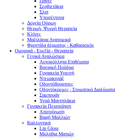
Πάνες
Σερβιετάκια
Σλιπ
Υποσέντονα
Δοχεία Ούρων
Θερμή- Ψυχρή Θεραπεία
Κλίνες
Μαξιλάρια Ανατομικά
Φροντίδα δέρματος - Καθαρισμός
Ομορφιά - Ευεξία - Θεραπεία
Γενικά Αναλώσιμα
Αυτοκόλλητα Επιθέματα
Βρεφική Πούδρα
Γυναικεία Υγιεινή
Ντεμακιγιάζ
Οδοντόβουρτσες
Οδοντόκρεμες - Στοματικά Διαλύματα
Σαμπουάν
Υγρά Μαντηλάκια
Γυναικεία Περιποίηση
Αποτρίχωση
Βαφή Μαλλιών
Καλλυντικά
Lip Gloss
Μολύβια Ματιών