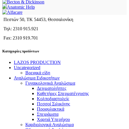
Πεστών 50, ΤΚ 54453, Θεσσαλονίκη
Τηλ: 2310 915.921
Fax: 2310 919.701
Κατηγορίες προϊόντων
LAZOS PRODUCTION
Uncategorized
Βρεφικά είδη
Αναλώσιμα Ειδικοτήτων
Γυναικολογικά Αναλώσιμα
Δειγματολήπτες
Καθετήρες Σπερματέγχυσης
Κολποδιαστολείς
Πεσσοί Σιλικόνης
Προφυλακτικά
Σπειράματα
Χαρτιά Υπερήχου
Καρδιολογικά Αναλώσιμα