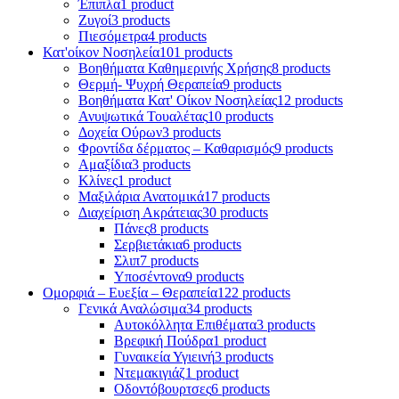
Έπιπλα
1 product
Ζυγοί
3 products
Πιεσόμετρα
4 products
Κατ'οίκον Νοσηλεία
101 products
Βοηθήματα Καθημερινής Χρήσης
8 products
Θερμή- Ψυχρή Θεραπεία
9 products
Βοηθήματα Κατ' Οίκον Νοσηλείας
12 products
Ανυψωτικά Τουαλέτας
10 products
Δοχεία Ούρων
3 products
Φροντίδα δέρματος – Καθαρισμός
9 products
Αμαξίδια
3 products
Κλίνες
1 product
Μαξιλάρια Ανατομικά
17 products
Διαχείριση Ακράτειας
30 products
Πάνες
8 products
Σερβιετάκια
6 products
Σλιπ
7 products
Υποσέντονα
9 products
Ομορφιά – Ευεξία – Θεραπεία
122 products
Γενικά Αναλώσιμα
34 products
Αυτοκόλλητα Επιθέματα
3 products
Βρεφική Πούδρα
1 product
Γυναικεία Υγιεινή
3 products
Ντεμακιγιάζ
1 product
Οδοντόβουρτσες
6 products