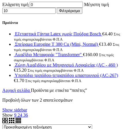
Ελάχιστη τιμή
Μέγιστη τιμή
Φιλτράρισμα
Προϊόντα
Εξεταστικά Γάντια Latex χωρίς Πούδρα Bosch
€
4.40
Στις
τιμές συμπεριλαμβάνεται Φ.Π.Α
Σπείραμα Eurogine Τ 380 Cu (Mini, Normal)
€
13.40
Στις
τιμές συμπεριλαμβάνεται Φ.Π.Α
Αμαξίδιο Μεταφοράς "Transformer"
€
160.00
Στις τιμές
συμπεριλαμβάνεται Φ.Π.Α
Ζώνη Αμαξιδίου με Μηχανισμό Ασφαλείας (AC - 460 )
€
15.20
Στις τιμές συμπεριλαμβάνεται Φ.Π.Α
Υποπόδιο τριπόδου-τετραπόδου μπαστουνιού (AC-267)
€
1.70
Στις τιμές συμπεριλαμβάνεται Φ.Π.Α
Αρχική σελίδα
Προϊόντα με ετικέτα “πιπέτες”
Προβολή όλων των 2 αποτελεσμάτων
Show sidebar
Show
9
24
36