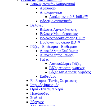
Απολυμαντικά - Καθαριστικά
Αξεσουάρ
Απολυμαντικά
Απολυμαντικά Schülke™
Βάσεις Αντισηπτικών
Βελόνες
Βελόνες Αμνιοκέντησης
Βελόνες Μεσοθεραπείας
Βελόνες παρακέντησης BD™
Προϊόντα του οίκου BD™
Γάζες - Επίδεσμοι - Επιθέματα
Αυτοκόλλητα Επιθέματα
Αυτοκόλλητες Ταινίες
Γάζες
Αυτοκόλλητες Γάζες
Γάζες Αποστειρωμένες
Γάζες Μη Αποστειρωμένες
Επίδεσμοι
Επίδεσμοι- Ταινίες Στερέωσης
Ιατρικός Ιματισμός
Οροί - Ενέσιμα Νερά
Πεταλούδες
Στυλεοί
Σύριγγες