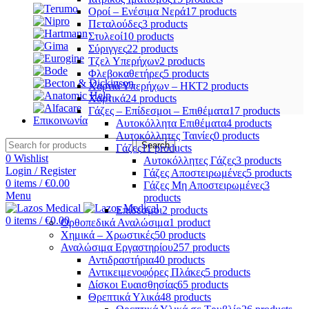
Οροί – Ενέσιμα Νερά
17 products
Πεταλούδες
3 products
Στυλεοί
10 products
Σύριγγες
22 products
Τζελ Υπερήχων
2 products
Φλεβοκαθετήρες
5 products
Χαρτιά Υπερήχων – ΗΚΤ
2 products
Χαρτικά
24 products
Γάζες – Επίδεσμοι – Επιθέματα
17 products
Επικοινωνία
Αυτοκόλλητα Επιθέματα
4 products
Αυτοκόλλητες Ταινίες
0 products
Search
Γάζες
11 products
0
Wishlist
Αυτοκόλλητες Γάζες
3 products
Login / Register
Γάζες Αποστειρωμένες
5 products
0
items
/
€
0.00
Γάζες Μη Αποστειρωμένες
3
Menu
products
Επίδεσμοι
2 products
0
items
/
€
0.00
Ορθοπεδικά Αναλώσιμα
1 product
Χημικά – Χρωστικές
50 products
Αναλώσιμα Εργαστηρίου
257 products
Αντιδραστήρια
40 products
Αντικειμενοφόρες Πλάκες
5 products
Δίσκοι Ευαισθησίας
65 products
Θρεπτικά Υλικά
48 products