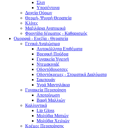
Σλιπ
Υποσέντονα
Δοχεία Ούρων
Θερμή- Ψυχρή Θεραπεία
Κλίνες
Μαξιλάρια Ανατομικά
Φροντίδα δέρματος - Καθαρισμός
Ομορφιά - Ευεξία - Θεραπεία
Γενικά Αναλώσιμα
Αυτοκόλλητα Επιθέματα
Βρεφική Πούδρα
Γυναικεία Υγιεινή
Ντεμακιγιάζ
Οδοντόβουρτσες
Οδοντόκρεμες - Στοματικά Διαλύματα
Σαμπουάν
Υγρά Μαντηλάκια
Γυναικεία Περιποίηση
Αποτρίχωση
Βαφή Μαλλιών
Καλλυντικά
Lip Gloss
Μολύβια Ματιών
Μολύβια Χειλιών
Κρέμες Περιποίησης