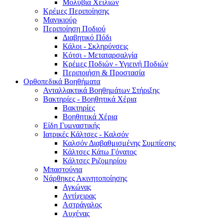
Μολύβια Χειλιών
Κρέμες Περιποίησης
Μανικιούρ
Περιποίηση Ποδιού
Διαβητικό Πόδι
Κάλοι - Σκληρύνσεις
Κότσι - Μεταταρσαλγία
Κρέμες Ποδιών - Υγιεινή Ποδιών
Περιποιήση & Προστασία
Ορθοπεδικά Βοηθήματα
Ανταλλακτικά Βοηθημάτων Στήριξης
Βακτηρίες - Βοηθητικά Χέρια
Βακτηρίες
Βοηθητικά Χέρια
Είδη Γυμναστικής
Ιατρικές Κάλτσες - Καλσόν
Καλσόν Διαβαθμισμένης Συμπίεσης
Κάλτσες Κάτω Γόνατος
Κάλτσες Ριζομηρίου
Μπαστούνια
Νάρθηκες Ακινητοποίησης
Αγκώνας
Αντίχειρας
Αστράγαλος
Αυχένας