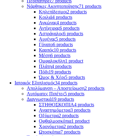
Περιπατήρες
7 products
Νάρθηκες Ακινητοποίησης
71 products
Κηλεπίδεσμοι
2 products
Κοιλιά
4 products
Αγκώνας
4 products
Αντίχειρας
6 products
Αστράγαλος
6 products
Αυχένας
5 products
Γόνατο
6 products
Καρπός
10 products
Μέση
6 products
Ομφαλοκήλη
1 product
Πλάτη
4 products
Πόδι
19 products
Ώμος & Χέρι
5 products
Ιατρικός Εξοπλισμός
34 products
Απολύμανση – Αποστείρωση
2 products
Αυτόματες Πιπέτες
5 products
Διαγνωστικά
19 products
ΣΤΗΘΟΣΚΟΠΙΑ
4 products
Αναστημόμετρα
3 products
Οξύμετρα
2 products
Οφθαλμοσκόπια
1 product
Χρονόμετρα
2 products
Ωτοσκόπια
7 products