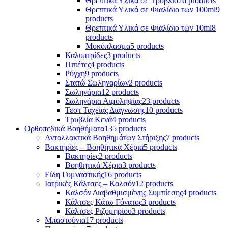
Θρεπτικά Υλικά σε Τρυβλίο
26 products
Θρεπτικά Υλικά σε Φιαλίδιο των 100ml
9
products
Θρεπτικά Υλικά σε Φιαλίδιο των 10ml
8
products
Μυκόπλασμα
5 products
Καλυπτρίδες
3 products
Πιπέτες
4 products
Ρύγχη
9 products
Στατώ Σωληναρίων
2 products
Σωληνάρια
12 products
Σωληνάρια Αιμοληψίας
23 products
Τεστ Ταχείας Διάγνωσης
10 products
Τρυβλία Κενά
4 products
Ορθοπεδικά Βοηθήματα
135 products
Ανταλλακτικά Βοηθημάτων Στήριξης
7 products
Βακτηρίες – Βοηθητικά Χέρια
5 products
Βακτηρίες
2 products
Βοηθητικά Χέρια
3 products
Είδη Γυμναστικής
16 products
Ιατρικές Κάλτσες – Καλσόν
12 products
Καλσόν Διαβαθμισμένης Συμπίεσης
4 products
Κάλτσες Κάτω Γόνατος
3 products
Κάλτσες Ριζομηρίου
3 products
Μπαστούνια
17 products