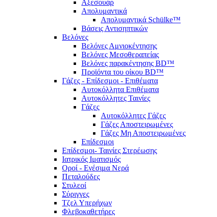
Αξεσουάρ
Απολυμαντικά
Απολυμαντικά Schülke™
Βάσεις Αντισηπτικών
Βελόνες
Βελόνες Αμνιοκέντησης
Βελόνες Μεσοθεραπείας
Βελόνες παρακέντησης BD™
Προϊόντα του οίκου BD™
Γάζες - Επίδεσμοι - Επιθέματα
Αυτοκόλλητα Επιθέματα
Αυτοκόλλητες Ταινίες
Γάζες
Αυτοκόλλητες Γάζες
Γάζες Αποστειρωμένες
Γάζες Μη Αποστειρωμένες
Επίδεσμοι
Επίδεσμοι- Ταινίες Στερέωσης
Ιατρικός Ιματισμός
Οροί - Ενέσιμα Νερά
Πεταλούδες
Στυλεοί
Σύριγγες
Τζελ Υπερήχων
Φλεβοκαθετήρες