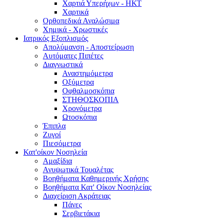
Χαρτιά Υπερήχων - ΗΚΤ
Χαρτικά
Ορθοπεδικά Αναλώσιμα
Χημικά - Χρωστικές
Ιατρικός Εξοπλισμός
Απολύμανση - Αποστείρωση
Αυτόματες Πιπέτες
Διαγνωστικά
Αναστημόμετρα
Οξύμετρα
Οφθαλμοσκόπια
ΣΤΗΘΟΣΚΟΠΙΑ
Χρονόμετρα
Ωτοσκόπια
Έπιπλα
Ζυγοί
Πιεσόμετρα
Κατ'οίκον Νοσηλεία
Αμαξίδια
Ανυψωτικά Τουαλέτας
Βοηθήματα Καθημερινής Χρήσης
Βοηθήματα Κατ' Οίκον Νοσηλείας
Διαχείριση Ακράτειας
Πάνες
Σερβιετάκια