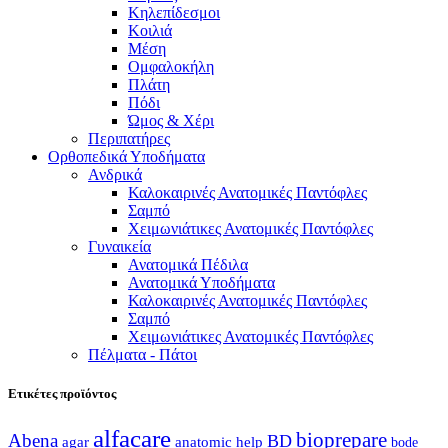
Κηλεπίδεσμοι
Κοιλιά
Μέση
Ομφαλοκήλη
Πλάτη
Πόδι
Ώμος & Χέρι
Περιπατήρες
Ορθοπεδικά Υποδήματα
Ανδρικά
Καλοκαιρινές Ανατομικές Παντόφλες
Σαμπό
Χειμωνιάτικες Ανατομικές Παντόφλες
Γυναικεία
Ανατομικά Πέδιλα
Ανατομικά Υποδήματα
Καλοκαιρινές Ανατομικές Παντόφλες
Σαμπό
Χειμωνιάτικες Ανατομικές Παντόφλες
Πέλματα - Πάτοι
Ετικέτες προϊόντος
alfacare
bioprepare
Abena
BD
agar
anatomic help
bode