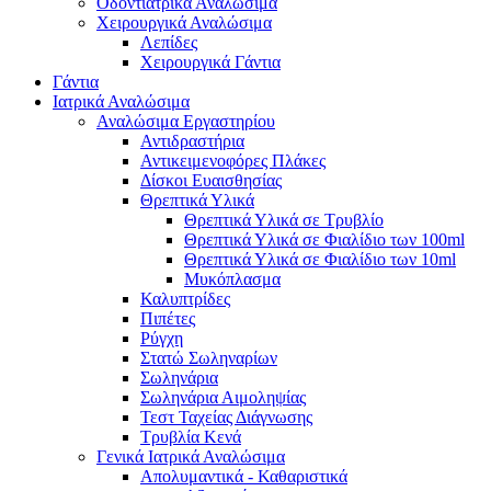
Οδοντιατρικά Αναλώσιμα
Χειρουργικά Αναλώσιμα
Λεπίδες
Χειρουργικά Γάντια
Γάντια
Ιατρικά Αναλώσιμα
Αναλώσιμα Εργαστηρίου
Αντιδραστήρια
Αντικειμενοφόρες Πλάκες
Δίσκοι Ευαισθησίας
Θρεπτικά Υλικά
Θρεπτικά Υλικά σε Τρυβλίο
Θρεπτικά Υλικά σε Φιαλίδιο των 100ml
Θρεπτικά Υλικά σε Φιαλίδιο των 10ml
Μυκόπλασμα
Καλυπτρίδες
Πιπέτες
Ρύγχη
Στατώ Σωληναρίων
Σωληνάρια
Σωληνάρια Αιμοληψίας
Τεστ Ταχείας Διάγνωσης
Τρυβλία Κενά
Γενικά Ιατρικά Αναλώσιμα
Απολυμαντικά - Καθαριστικά