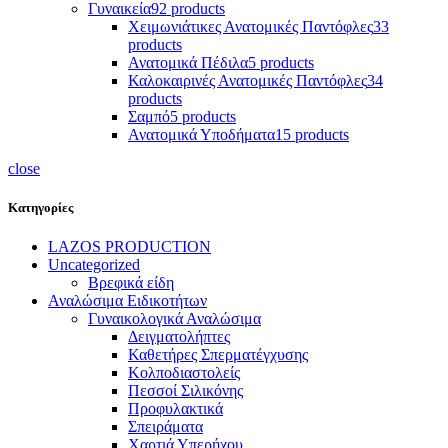
Γυναικεία
92 products
Χειμωνιάτικες Ανατομικές Παντόφλες
33
products
Ανατομικά Πέδιλα
5 products
Καλοκαιρινές Ανατομικές Παντόφλες
34
products
Σαμπό
5 products
Ανατομικά Υποδήματα
15 products
close
Κατηγορίες
LAZOS PRODUCTION
Uncategorized
Βρεφικά είδη
Αναλώσιμα Ειδικοτήτων
Γυναικολογικά Αναλώσιμα
Δειγματολήπτες
Καθετήρες Σπερματέγχυσης
Κολποδιαστολείς
Πεσσοί Σιλικόνης
Προφυλακτικά
Σπειράματα
Χαρτιά Υπερήχου