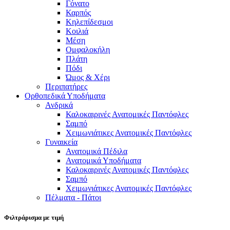
Γόνατο
Καρπός
Κηλεπίδεσμοι
Κοιλιά
Μέση
Ομφαλοκήλη
Πλάτη
Πόδι
Ώμος & Χέρι
Περιπατήρες
Ορθοπεδικά Υποδήματα
Ανδρικά
Καλοκαιρινές Ανατομικές Παντόφλες
Σαμπό
Χειμωνιάτικες Ανατομικές Παντόφλες
Γυναικεία
Ανατομικά Πέδιλα
Ανατομικά Υποδήματα
Καλοκαιρινές Ανατομικές Παντόφλες
Σαμπό
Χειμωνιάτικες Ανατομικές Παντόφλες
Πέλματα - Πάτοι
Φιλτράρισμα με τιμή