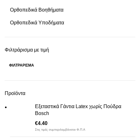
Ορθοπεδικά Βοηθήματα
Ορθοπεδικά Υποδήματα
Φιλτράρισμα με τιμή
ΦΙΛΤΡΆΡΙΣΜΑ
Ελάχιστη
Μέγιστη
τιμή
τιμή
Προϊόντα
Εξεταστικά Γάντια Latex χωρίς Πούδρα
Bosch
€
4.40
Στις τιμές συμπεριλαμβάνεται Φ.Π.Α