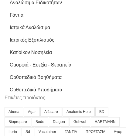
Αναλώσιμα Ειδικοτήτων
Γάντια
Ιατρικά Αναλώσιμα
Ιατρικός Εξοπλισμός
Κατ'οίκον Νοσηλεία
Ομορφιά - Ευεξία - Θεραπεία
Ορθοπεδικά Βοηθήματα
Ορθοπεδικά Υποδήματα
Ετικέτες προϊόντος
Abena
Agar
Alfacare
Anatomic Help
BD
Bioprepare
Bode
Diagon
Gehwol
HARTMANN
Lorin
Sd
Vacutainer
ΓΑΝΤΙΑ
ΠΡΟΣΤΑΣΙΑ
Άγαρ