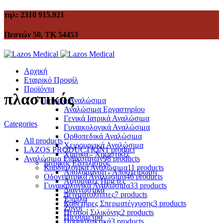
τηλ: 2310 915.921
Πεστών 50, ΤΚ 54453
Αρχική
Εταιρικό Προφίλ
Προϊόντα
πλαστικός
Ιατρικά Αναλώσιμα
Αναλώσιμα Εργαστηρίου
Γενικά Ιατρικά Αναλώσιμα
Categories
Γυναικολογικά Αναλώσιμα
Ορθοπεδικά Αναλώσιμα
All
products
Χειρουργικά Αναλώσιμα
LAZOS PRODUCTION
1 product
Χημικά - Χρωστικές
Αναλώσιμα Ειδικοτήτων
98 products
Ιατρικός Εξοπλισμός
Καρδιολογικά Αναλώσιμα
11 products
Απολύμανση - Αποστείρωση
Οδοντιατρικά Αναλώσιμα
46 products
Αυτόματες Πιπέτες
Γυναικολογικά Αναλώσιμα
33 products
Διαγνωστικά
Δειγματολήπτες
7 products
Έπιπλα
Καθετήρες Σπερματέγχυσης
3 products
Ζυγοί
Πεσσοί Σιλικόνης
2 products
Πιεσόμετρα
Προφυλακτικά
3 products