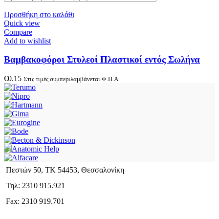
Προσθήκη στο καλάθι
Quick view
Compare
Add to wishlist
Βαμβακοφόροι Στυλεοί Πλαστικοί εντός Σωλήνα
€
0.15
Στις τιμές συμπεριλαμβάνεται Φ.Π.Α
Πεστών 50, ΤΚ 54453, Θεσσαλονίκη
Τηλ: 2310 915.921
Fax: 2310 919.701