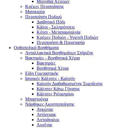
Μολύβια Χειλιών
Κρέμες Περιποίησης
Μανικιούρ
Περιποίηση Ποδιού
Διαβητικό Πόδι
Κάλοι - Σκληρύνσεις
Κότσι - Μεταταρσαλγία
Κρέμες Ποδιών - Υγιεινή Ποδιών
Περιποιήση & Προστασία
Ορθοπεδικά Βοηθήματα
Ανταλλακτικά Βοηθημάτων Στήριξης
Βακτηρίες - Βοηθητικά Χέρια
Βακτηρίες
Βοηθητικά Χέρια
Είδη Γυμναστικής
Ιατρικές Κάλτσες - Καλσόν
Καλσόν Διαβαθμισμένης Συμπίεσης
Κάλτσες Κάτω Γόνατος
Κάλτσες Ριζομηρίου
Μπαστούνια
Νάρθηκες Ακινητοποίησης
Αγκώνας
Αντίχειρας
Αστράγαλος
Αυχένας