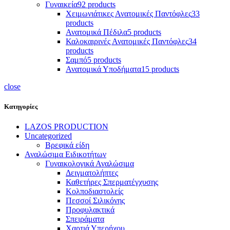
Γυναικεία
92 products
Χειμωνιάτικες Ανατομικές Παντόφλες
33
products
Ανατομικά Πέδιλα
5 products
Καλοκαιρινές Ανατομικές Παντόφλες
34
products
Σαμπό
5 products
Ανατομικά Υποδήματα
15 products
close
Κατηγορίες
LAZOS PRODUCTION
Uncategorized
Βρεφικά είδη
Αναλώσιμα Ειδικοτήτων
Γυναικολογικά Αναλώσιμα
Δειγματολήπτες
Καθετήρες Σπερματέγχυσης
Κολποδιαστολείς
Πεσσοί Σιλικόνης
Προφυλακτικά
Σπειράματα
Χαρτιά Υπερήχου