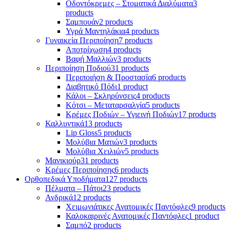
Οδοντόκρεμες – Στοματικά Διαλύματα
3
products
Σαμπουάν
2 products
Υγρά Μαντηλάκια
4 products
Γυναικεία Περιποίηση
7 products
Αποτρίχωση
4 products
Βαφή Μαλλιών
3 products
Περιποίηση Ποδιού
31 products
Περιποιήση & Προστασία
6 products
Διαβητικό Πόδι
1 product
Κάλοι – Σκληρύνσεις
4 products
Κότσι – Μεταταρσαλγία
5 products
Κρέμες Ποδιών – Υγιεινή Ποδιών
17 products
Καλλυντικά
13 products
Lip Gloss
5 products
Μολύβια Ματιών
3 products
Μολύβια Χειλιών
5 products
Μανικιούρ
31 products
Κρέμες Περιποίησης
6 products
Ορθοπεδικά Υποδήματα
127 products
Πέλματα – Πάτοι
23 products
Ανδρικά
12 products
Χειμωνιάτικες Ανατομικές Παντόφλες
9 products
Καλοκαιρινές Ανατομικές Παντόφλες
1 product
Σαμπό
2 products