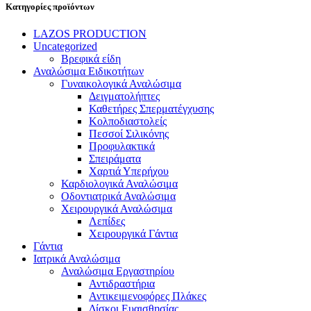
Κατηγορίες προϊόντων
LAZOS PRODUCTION
Uncategorized
Βρεφικά είδη
Αναλώσιμα Ειδικοτήτων
Γυναικολογικά Αναλώσιμα
Δειγματολήπτες
Καθετήρες Σπερματέγχυσης
Κολποδιαστολείς
Πεσσοί Σιλικόνης
Προφυλακτικά
Σπειράματα
Χαρτιά Υπερήχου
Καρδιολογικά Αναλώσιμα
Οδοντιατρικά Αναλώσιμα
Χειρουργικά Αναλώσιμα
Λεπίδες
Χειρουργικά Γάντια
Γάντια
Ιατρικά Αναλώσιμα
Αναλώσιμα Εργαστηρίου
Αντιδραστήρια
Αντικειμενοφόρες Πλάκες
Δίσκοι Ευαισθησίας