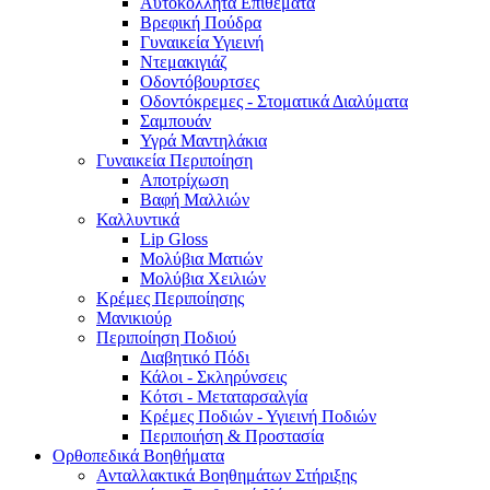
Αυτοκόλλητα Επιθέματα
Βρεφική Πούδρα
Γυναικεία Υγιεινή
Ντεμακιγιάζ
Οδοντόβουρτσες
Οδοντόκρεμες - Στοματικά Διαλύματα
Σαμπουάν
Υγρά Μαντηλάκια
Γυναικεία Περιποίηση
Αποτρίχωση
Βαφή Μαλλιών
Καλλυντικά
Lip Gloss
Μολύβια Ματιών
Μολύβια Χειλιών
Κρέμες Περιποίησης
Μανικιούρ
Περιποίηση Ποδιού
Διαβητικό Πόδι
Κάλοι - Σκληρύνσεις
Κότσι - Μεταταρσαλγία
Κρέμες Ποδιών - Υγιεινή Ποδιών
Περιποιήση & Προστασία
Ορθοπεδικά Βοηθήματα
Ανταλλακτικά Βοηθημάτων Στήριξης