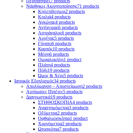
Περιπατήρες
7 products
Νάρθηκες Ακινητοποίησης
71 products
Κηλεπίδεσμοι
2 products
Κοιλιά
4 products
Αγκώνας
4 products
Αντίχειρας
6 products
Αστράγαλος
6 products
Αυχένας
5 products
Γόνατο
6 products
Καρπός
10 products
Μέση
6 products
Ομφαλοκήλη
1 product
Πλάτη
4 products
Πόδι
19 products
Ώμος & Χέρι
5 products
Ιατρικός Εξοπλισμός
34 products
Απολύμανση – Αποστείρωση
2 products
Αυτόματες Πιπέτες
5 products
Διαγνωστικά
19 products
ΣΤΗΘΟΣΚΟΠΙΑ
4 products
Αναστημόμετρα
3 products
Οξύμετρα
2 products
Οφθαλμοσκόπια
1 product
Χρονόμετρα
2 products
Ωτοσκόπια
7 products