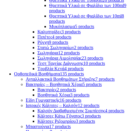
Θρεπτικά Υλικά σε Τρυβλίο
26 products
Θρεπτικά Υλικά σε Φιαλίδιο των 100ml
9
products
Θρεπτικά Υλικά σε Φιαλίδιο των 10ml
8
products
Μυκόπλασμα
5 products
Καλυπτρίδες
3 products
Πιπέτες
4 products
Ρύγχη
9 products
Στατώ Σωληναρίων
2 products
Σωληνάρια
12 products
Σωληνάρια Αιμοληψίας
23 products
Τεστ Ταχείας Διάγνωσης
10 products
Τρυβλία Κενά
4 products
Ορθοπεδικά Βοηθήματα
135 products
Ανταλλακτικά Βοηθημάτων Στήριξης
7 products
Βακτηρίες – Βοηθητικά Χέρια
5 products
Βακτηρίες
2 products
Βοηθητικά Χέρια
3 products
Είδη Γυμναστικής
16 products
Ιατρικές Κάλτσες – Καλσόν
12 products
Καλσόν Διαβαθμισμένης Συμπίεσης
4 products
Κάλτσες Κάτω Γόνατος
3 products
Κάλτσες Ριζομηρίου
3 products
Μπαστούνια
17 products