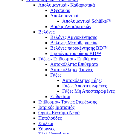
Απολυμαντικά - Καθαριστικά
Αξεσουάρ
Απολυμαντικά
Απολυμαντικά Schülke™
Βάσεις Αντισηπτικών
Βελόνες
Βελόνες Αμνιοκέντησης
Βελόνες Μεσοθεραπείας
Βελόνες παρακέντησης BD™
Προϊόντα του οίκου BD™
Γάζες - Επίδεσμοι - Επιθέματα
Αυτοκόλλητα Επιθέματα
Αυτοκόλλητες Ταινίες
Γάζες
Αυτοκόλλητες Γάζες
Γάζες Αποστειρωμένες
Γάζες Μη Αποστειρωμένες
Επίδεσμοι
Επίδεσμοι- Ταινίες Στερέωσης
Ιατρικός Ιματισμός
Οροί - Ενέσιμα Νερά
Πεταλούδες
Στυλεοί
Σύριγγες