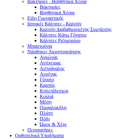
Βακτηρίες - Βοηθητικά Χέρια
Βακτηρίες
Βοηθητικά Χέρια
Είδη Γυμναστικής
Ιατρικές Κάλτσες - Καλσόν
Καλσόν Διαβαθμισμένης Συμπίεσης
Κάλτσες Κάτω Γόνατος
Κάλτσες Ριζομηρίου
Μπαστούνια
Νάρθηκες Ακινητοποίησης
Αγκώνας
Αντίχειρας
Αστράγαλος
Αυχένας
Γόνατο
Καρπός
Κηλεπίδεσμοι
Κοιλιά
Μέση
Ομφαλοκήλη
Πλάτη
Πόδι
Ώμος & Χέρι
Περιπατήρες
Ορθοπεδικά Υποδήματα