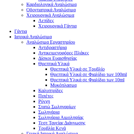
Καρδιολογικά Αναλώσιμα
Οδοντιατρικά Αναλώσιμα
Χειρουργικά Αναλώσιμα
Λεπίδες
Χειρουργικά Γάντια
Γάντια
Ιατρικά Αναλώσιμα
Αναλώσιμα Εργαστηρίου
Αντιδραστήρια
Αντικειμενοφόρες Πλάκες
Δίσκοι Ευαισθησίας
Θρεπτικά Υλικά
Θρεπτικά Υλικά σε Τρυβλίο
Θρεπτικά Υλικά σε Φιαλίδιο των 100ml
Θρεπτικά Υλικά σε Φιαλίδιο των 10ml
Μυκόπλασμα
Καλυπτρίδες
Πιπέτες
Ρύγχη
Στατώ Σωληναρίων
Σωληνάρια
Σωληνάρια Αιμοληψίας
Τεστ Ταχείας Διάγνωσης
Τρυβλία Κενά
Γενικά Ιατρικά Αναλώσιμα