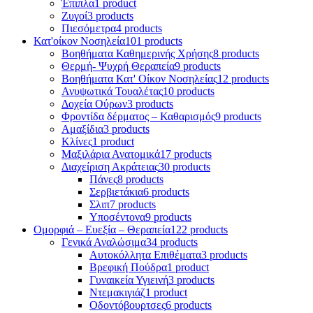
Έπιπλα
1 product
Ζυγοί
3 products
Πιεσόμετρα
4 products
Κατ'οίκον Νοσηλεία
101 products
Βοηθήματα Καθημερινής Χρήσης
8 products
Θερμή- Ψυχρή Θεραπεία
9 products
Βοηθήματα Κατ' Οίκον Νοσηλείας
12 products
Ανυψωτικά Τουαλέτας
10 products
Δοχεία Ούρων
3 products
Φροντίδα δέρματος – Καθαρισμός
9 products
Αμαξίδια
3 products
Κλίνες
1 product
Μαξιλάρια Ανατομικά
17 products
Διαχείριση Ακράτειας
30 products
Πάνες
8 products
Σερβιετάκια
6 products
Σλιπ
7 products
Υποσέντονα
9 products
Ομορφιά – Ευεξία – Θεραπεία
122 products
Γενικά Αναλώσιμα
34 products
Αυτοκόλλητα Επιθέματα
3 products
Βρεφική Πούδρα
1 product
Γυναικεία Υγιεινή
3 products
Ντεμακιγιάζ
1 product
Οδοντόβουρτσες
6 products