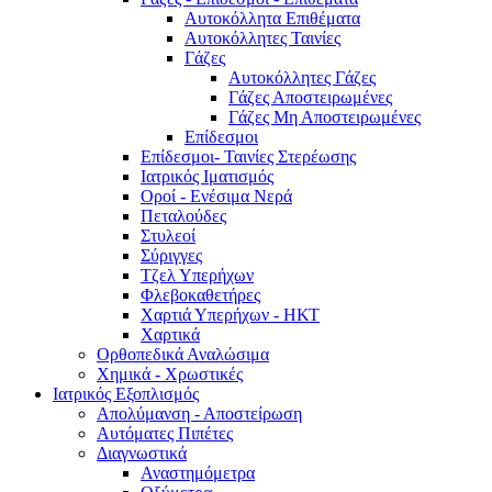
Αυτοκόλλητα Επιθέματα
Αυτοκόλλητες Ταινίες
Γάζες
Αυτοκόλλητες Γάζες
Γάζες Αποστειρωμένες
Γάζες Μη Αποστειρωμένες
Επίδεσμοι
Επίδεσμοι- Ταινίες Στερέωσης
Ιατρικός Ιματισμός
Οροί - Ενέσιμα Νερά
Πεταλούδες
Στυλεοί
Σύριγγες
Τζελ Υπερήχων
Φλεβοκαθετήρες
Χαρτιά Υπερήχων - ΗΚΤ
Χαρτικά
Ορθοπεδικά Αναλώσιμα
Χημικά - Χρωστικές
Ιατρικός Εξοπλισμός
Απολύμανση - Αποστείρωση
Αυτόματες Πιπέτες
Διαγνωστικά
Αναστημόμετρα