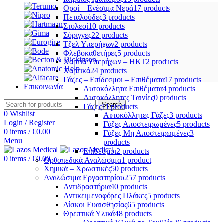
Οροί – Ενέσιμα Νερά
17 products
Πεταλούδες
3 products
Στυλεοί
10 products
Σύριγγες
22 products
Τζελ Υπερήχων
2 products
Φλεβοκαθετήρες
5 products
Χαρτιά Υπερήχων – ΗΚΤ
2 products
Χαρτικά
24 products
Γάζες – Επίδεσμοι – Επιθέματα
17 products
Επικοινωνία
Αυτοκόλλητα Επιθέματα
4 products
Αυτοκόλλητες Ταινίες
0 products
Search
Γάζες
11 products
0
Wishlist
Αυτοκόλλητες Γάζες
3 products
Login / Register
Γάζες Αποστειρωμένες
5 products
0
items
/
€
0.00
Γάζες Μη Αποστειρωμένες
3
Menu
products
Επίδεσμοι
2 products
0
items
/
€
0.00
Ορθοπεδικά Αναλώσιμα
1 product
Χημικά – Χρωστικές
50 products
Αναλώσιμα Εργαστηρίου
257 products
Αντιδραστήρια
40 products
Αντικειμενοφόρες Πλάκες
5 products
Δίσκοι Ευαισθησίας
65 products
Θρεπτικά Υλικά
48 products