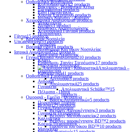
Ορθοπεδικά Βοηθήματα
Κολποδιαστολείς
2 products
Βακτηρίες - Βοηθητικά Χέρια
Σπειράματα
4 products
Είδη Γυμναστικής
Χαρτιά Υπερήχου
6 products
Ιατρικές Κάλτσες - Καλσόν
Χειρουργικά Αναλώσιμα
8 products
Μπαστούνια
Λεπίδες
1 product
Νάρθηκες Ακινητοποίησης
Χειρουργικά Γάντια
4 products
Περιπατήρες
Γάντια
15 products
Κατ'οίκον Νοσηλεία
Uncategorized
53 products
Αμαξίδια
Βρεφικά είδη
14 products
Βοηθήματα Κατ'οίκον Νοσηλείας
Ιατρικά Αναλώσιμα
522 products
Διαχείριση Ακράτειας
Γενικά Ιατρικά Αναλώσιμα
210 products
Κλίνες
Επίδεσμοι- Ταινίες Στερέωσης
17 products
Μαξιλάρια Ανατομικά
Απολυμαντικά –
Πιεσόμετρα
Καθαριστικά
41 products
Ορθοπεδικά Υποδήματα
Αξεσουάρ
3 products
Ανδρικά
Απολυμαντικά
25 products
Γυναικεία
Απολυμαντικά Schülke™
15
Πέλματα - Πάτοι
products
Ομορφιά - Ευεξία - Θεραπεία
Βάσεις Αντισηπτικών
5 products
Περιποίηση Ποδιού
Βελόνες
25 products
Γενικά Αναλώσιμα
Βελόνες Αμνιοκέντησης
3 products
Γυναικεία Περιποίηση
Βελόνες Μεσοθεραπείας
2 products
Καλλυντικά
Βελόνες παρακέντησης BD™
2 products
Κρέμες Περιποίησης
Προϊόντα του οίκου BD™
10 products
Μανικιούρ
Ιατρικός Ιματισμός
15 products