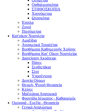
Οξύμετρα
Οφθαλμοσκόπια
ΣΤΗΘΟΣΚΟΠΙΑ
Χρονόμετρα
Ωτοσκόπια
Έπιπλα
Ζυγοί
Πιεσόμετρα
Κατ'οίκον Νοσηλεία
Αμαξίδια
Ανυψωτικά Τουαλέτας
Βοηθήματα Καθημερινής Χρήσης
Βοηθήματα Κατ' Οίκον Νοσηλείας
Διαχείριση Ακράτειας
Πάνες
Σερβιετάκια
Σλιπ
Υποσέντονα
Δοχεία Ούρων
Θερμή- Ψυχρή Θεραπεία
Κλίνες
Μαξιλάρια Ανατομικά
Φροντίδα δέρματος - Καθαρισμός
Ομορφιά - Ευεξία - Θεραπεία
Γενικά Αναλώσιμα