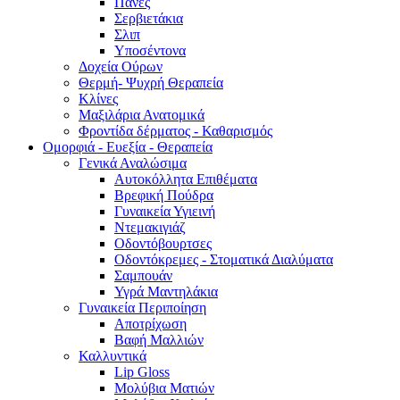
Πάνες
Σερβιετάκια
Σλιπ
Υποσέντονα
Δοχεία Ούρων
Θερμή- Ψυχρή Θεραπεία
Κλίνες
Μαξιλάρια Ανατομικά
Φροντίδα δέρματος - Καθαρισμός
Ομορφιά - Ευεξία - Θεραπεία
Γενικά Αναλώσιμα
Αυτοκόλλητα Επιθέματα
Βρεφική Πούδρα
Γυναικεία Υγιεινή
Ντεμακιγιάζ
Οδοντόβουρτσες
Οδοντόκρεμες - Στοματικά Διαλύματα
Σαμπουάν
Υγρά Μαντηλάκια
Γυναικεία Περιποίηση
Αποτρίχωση
Βαφή Μαλλιών
Καλλυντικά
Lip Gloss
Μολύβια Ματιών