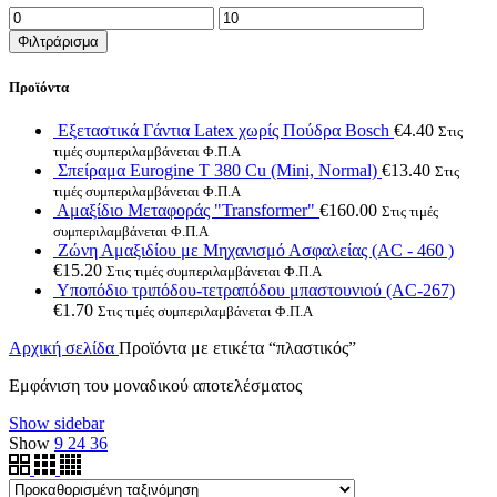
Ελάχιστη
Μέγιστη
τιμή
τιμή
Φιλτράρισμα
Προϊόντα
Εξεταστικά Γάντια Latex χωρίς Πούδρα Bosch
€
4.40
Στις
τιμές συμπεριλαμβάνεται Φ.Π.Α
Σπείραμα Eurogine Τ 380 Cu (Mini, Normal)
€
13.40
Στις
τιμές συμπεριλαμβάνεται Φ.Π.Α
Αμαξίδιο Μεταφοράς "Transformer"
€
160.00
Στις τιμές
συμπεριλαμβάνεται Φ.Π.Α
Ζώνη Αμαξιδίου με Μηχανισμό Ασφαλείας (AC - 460 )
€
15.20
Στις τιμές συμπεριλαμβάνεται Φ.Π.Α
Υποπόδιο τριπόδου-τετραπόδου μπαστουνιού (AC-267)
€
1.70
Στις τιμές συμπεριλαμβάνεται Φ.Π.Α
Αρχική σελίδα
Προϊόντα με ετικέτα “πλαστικός”
Εμφάνιση του μοναδικού αποτελέσματος
Show sidebar
Show
9
24
36