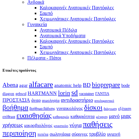
Ανδρικά
Καλοκαιρινές Ανατομικές Παντόφλες
Σαμπό
Χειμωνιάτικες Ανατομικές Παντόφλες
Γυναικεία
Ανατομικά Πέδιλα
Ανατομικά Υποδήματα
Καλοκαιρινές Ανατομικές Παντόφλες
Σαμπό
Χειμωνιάτικες Ανατομικές Παντόφλες
Πέλματα - Πάτοι
Ετικέτες προϊόντος
alfacare
bioprepare
Abena
BD
agar
anatomic help
bode
sd
lorin
HARTMANN
diagon
ΓΑΝΤΙΑ
gehwol
vacutainer
αντιδραστήριο
ΠΡΟΣΤΑΣΙΑ
άγαρ
αιμοληψία
απολυμαντικό
βοήθημα
δίσκοι
γυναικολόγος
εξέταση
βοήθημα βάδισης
διάγνωση
ευαισθησίας
μιας
μανό
καθαριότητα
επίθεμα
καθαρισμός
μέτρηση
παθήσεις
χρήσεως
νύχια
μικροβιολόγος
μπαστούνι
περιποίηση
τρυβλίο
σωληνάρια
σύριγγες
υγιεινή
πιπέτα