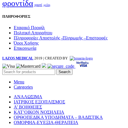
φροντίδα
χαρτί
χείλη
ΠΛΗΡΟΦΟΡΙΕΣ
Εταιρικό Προφίλ
Πολιτική Απορρήτου
Πληροφορίες Αποστολής -Πληρωμής –Επιστροφές
Όροι Χρήσης
Επικοινωνία
LAZOS MEDICAL
2019 | CREATED BY
Search
Menu
Categories
ΑΝΑΛΩΣΙΜΑ
ΙΑΤΡΙΚΟΣ ΕΞΟΠΛΙΣΜΟΣ
Α’ ΒΟΗΘΕΙΕΣ
ΚΑΤ’ΟΙΚΟΝ ΝΟΣΗΛΕΙΑ
ΟΡΘΟΠΕΔΙΚΑ ΥΠΟΔΗΜΑΤΑ – ΒΑΔΙΣΤΙΚΑ
ΟΜΟΡΦΙΑ-ΕΥΕΞΙΑ-ΘΕΡΑΠΕΙΑ