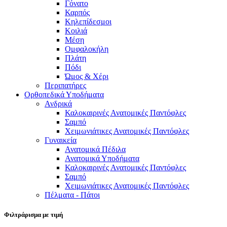
Γόνατο
Καρπός
Κηλεπίδεσμοι
Κοιλιά
Μέση
Ομφαλοκήλη
Πλάτη
Πόδι
Ώμος & Χέρι
Περιπατήρες
Ορθοπεδικά Υποδήματα
Ανδρικά
Καλοκαιρινές Ανατομικές Παντόφλες
Σαμπό
Χειμωνιάτικες Ανατομικές Παντόφλες
Γυναικεία
Ανατομικά Πέδιλα
Ανατομικά Υποδήματα
Καλοκαιρινές Ανατομικές Παντόφλες
Σαμπό
Χειμωνιάτικες Ανατομικές Παντόφλες
Πέλματα - Πάτοι
Φιλτράρισμα με τιμή