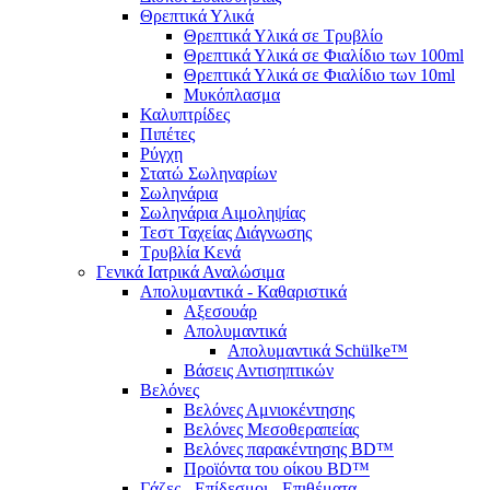
Θρεπτικά Υλικά
Θρεπτικά Υλικά σε Τρυβλίο
Θρεπτικά Υλικά σε Φιαλίδιο των 100ml
Θρεπτικά Υλικά σε Φιαλίδιο των 10ml
Μυκόπλασμα
Καλυπτρίδες
Πιπέτες
Ρύγχη
Στατώ Σωληναρίων
Σωληνάρια
Σωληνάρια Αιμοληψίας
Τεστ Ταχείας Διάγνωσης
Τρυβλία Κενά
Γενικά Ιατρικά Αναλώσιμα
Απολυμαντικά - Καθαριστικά
Αξεσουάρ
Απολυμαντικά
Απολυμαντικά Schülke™
Βάσεις Αντισηπτικών
Βελόνες
Βελόνες Αμνιοκέντησης
Βελόνες Μεσοθεραπείας
Βελόνες παρακέντησης BD™
Προϊόντα του οίκου BD™
Γάζες - Επίδεσμοι - Επιθέματα