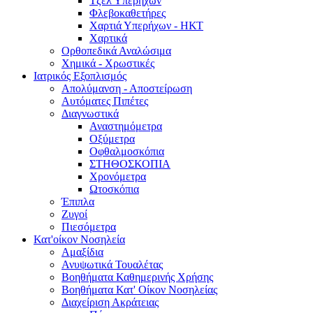
Τζελ Υπερήχων
Φλεβοκαθετήρες
Χαρτιά Υπερήχων - ΗΚΤ
Χαρτικά
Ορθοπεδικά Αναλώσιμα
Χημικά - Χρωστικές
Ιατρικός Εξοπλισμός
Απολύμανση - Αποστείρωση
Αυτόματες Πιπέτες
Διαγνωστικά
Αναστημόμετρα
Οξύμετρα
Οφθαλμοσκόπια
ΣΤΗΘΟΣΚΟΠΙΑ
Χρονόμετρα
Ωτοσκόπια
Έπιπλα
Ζυγοί
Πιεσόμετρα
Κατ'οίκον Νοσηλεία
Αμαξίδια
Ανυψωτικά Τουαλέτας
Βοηθήματα Καθημερινής Χρήσης
Βοηθήματα Κατ' Οίκον Νοσηλείας
Διαχείριση Ακράτειας