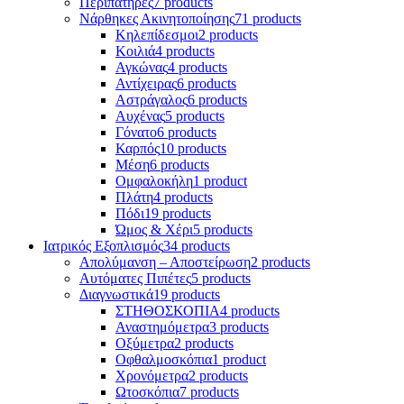
Περιπατήρες
7 products
Νάρθηκες Ακινητοποίησης
71 products
Κηλεπίδεσμοι
2 products
Κοιλιά
4 products
Αγκώνας
4 products
Αντίχειρας
6 products
Αστράγαλος
6 products
Αυχένας
5 products
Γόνατο
6 products
Καρπός
10 products
Μέση
6 products
Ομφαλοκήλη
1 product
Πλάτη
4 products
Πόδι
19 products
Ώμος & Χέρι
5 products
Ιατρικός Εξοπλισμός
34 products
Απολύμανση – Αποστείρωση
2 products
Αυτόματες Πιπέτες
5 products
Διαγνωστικά
19 products
ΣΤΗΘΟΣΚΟΠΙΑ
4 products
Αναστημόμετρα
3 products
Οξύμετρα
2 products
Οφθαλμοσκόπια
1 product
Χρονόμετρα
2 products
Ωτοσκόπια
7 products