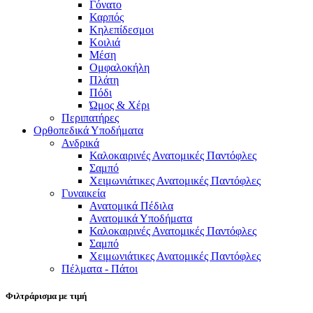
Γόνατο
Καρπός
Κηλεπίδεσμοι
Κοιλιά
Μέση
Ομφαλοκήλη
Πλάτη
Πόδι
Ώμος & Χέρι
Περιπατήρες
Ορθοπεδικά Υποδήματα
Ανδρικά
Καλοκαιρινές Ανατομικές Παντόφλες
Σαμπό
Χειμωνιάτικες Ανατομικές Παντόφλες
Γυναικεία
Ανατομικά Πέδιλα
Ανατομικά Υποδήματα
Καλοκαιρινές Ανατομικές Παντόφλες
Σαμπό
Χειμωνιάτικες Ανατομικές Παντόφλες
Πέλματα - Πάτοι
Φιλτράρισμα με τιμή