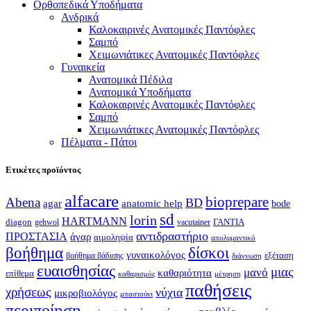
Ορθοπεδικά Υποδήματα
Ανδρικά
Καλοκαιρινές Ανατομικές Παντόφλες
Σαμπό
Χειμωνιάτικες Ανατομικές Παντόφλες
Γυναικεία
Ανατομικά Πέδιλα
Ανατομικά Υποδήματα
Καλοκαιρινές Ανατομικές Παντόφλες
Σαμπό
Χειμωνιάτικες Ανατομικές Παντόφλες
Πέλματα - Πάτοι
Ετικέτες προϊόντος
alfacare
bioprepare
Abena
BD
agar
anatomic help
bode
sd
lorin
HARTMANN
diagon
ΓΑΝΤΙΑ
gehwol
vacutainer
αντιδραστήριο
ΠΡΟΣΤΑΣΙΑ
άγαρ
αιμοληψία
απολυμαντικό
βοήθημα
δίσκοι
γυναικολόγος
εξέταση
βοήθημα βάδισης
διάγνωση
ευαισθησίας
μιας
μανό
καθαριότητα
επίθεμα
καθαρισμός
μέτρηση
παθήσεις
χρήσεως
νύχια
μικροβιολόγος
μπαστούνι
περιποίηση