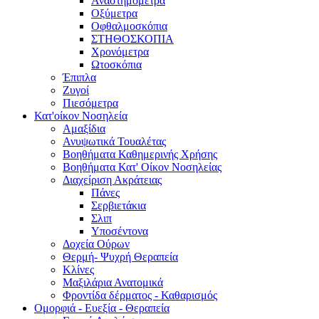
Αναστημόμετρα
Οξύμετρα
Οφθαλμοσκόπια
ΣΤΗΘΟΣΚΟΠΙΑ
Χρονόμετρα
Ωτοσκόπια
Έπιπλα
Ζυγοί
Πιεσόμετρα
Κατ'οίκον Νοσηλεία
Αμαξίδια
Ανυψωτικά Τουαλέτας
Βοηθήματα Καθημερινής Χρήσης
Βοηθήματα Κατ' Οίκον Νοσηλείας
Διαχείριση Ακράτειας
Πάνες
Σερβιετάκια
Σλιπ
Υποσέντονα
Δοχεία Ούρων
Θερμή- Ψυχρή Θεραπεία
Κλίνες
Μαξιλάρια Ανατομικά
Φροντίδα δέρματος - Καθαρισμός
Ομορφιά - Ευεξία - Θεραπεία