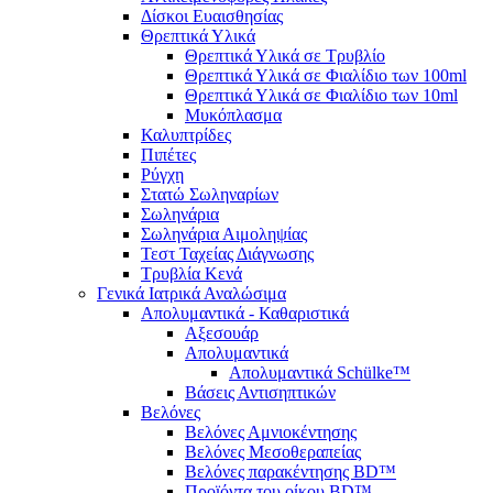
Δίσκοι Ευαισθησίας
Θρεπτικά Υλικά
Θρεπτικά Υλικά σε Τρυβλίο
Θρεπτικά Υλικά σε Φιαλίδιο των 100ml
Θρεπτικά Υλικά σε Φιαλίδιο των 10ml
Μυκόπλασμα
Καλυπτρίδες
Πιπέτες
Ρύγχη
Στατώ Σωληναρίων
Σωληνάρια
Σωληνάρια Αιμοληψίας
Τεστ Ταχείας Διάγνωσης
Τρυβλία Κενά
Γενικά Ιατρικά Αναλώσιμα
Απολυμαντικά - Καθαριστικά
Αξεσουάρ
Απολυμαντικά
Απολυμαντικά Schülke™
Βάσεις Αντισηπτικών
Βελόνες
Βελόνες Αμνιοκέντησης
Βελόνες Μεσοθεραπείας
Βελόνες παρακέντησης BD™
Προϊόντα του οίκου BD™