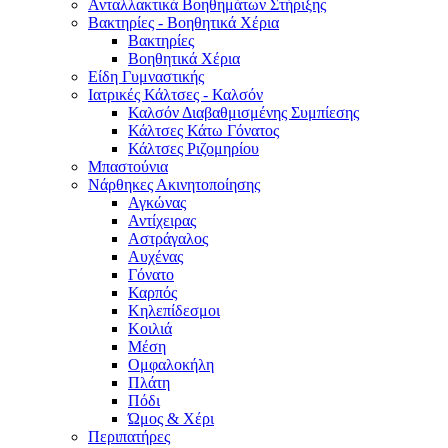
Ανταλλακτικά Βοηθημάτων Στήριξης
Βακτηρίες - Βοηθητικά Χέρια
Βακτηρίες
Βοηθητικά Χέρια
Είδη Γυμναστικής
Ιατρικές Κάλτσες - Καλσόν
Καλσόν Διαβαθμισμένης Συμπίεσης
Κάλτσες Κάτω Γόνατος
Κάλτσες Ριζομηρίου
Μπαστούνια
Νάρθηκες Ακινητοποίησης
Αγκώνας
Αντίχειρας
Αστράγαλος
Αυχένας
Γόνατο
Καρπός
Κηλεπίδεσμοι
Κοιλιά
Μέση
Ομφαλοκήλη
Πλάτη
Πόδι
Ώμος & Χέρι
Περιπατήρες