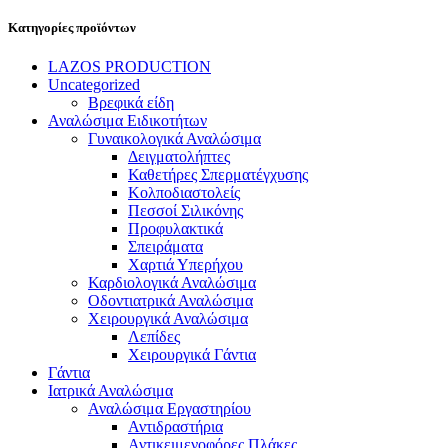
Κατηγορίες προϊόντων
LAZOS PRODUCTION
Uncategorized
Βρεφικά είδη
Αναλώσιμα Ειδικοτήτων
Γυναικολογικά Αναλώσιμα
Δειγματολήπτες
Καθετήρες Σπερματέγχυσης
Κολποδιαστολείς
Πεσσοί Σιλικόνης
Προφυλακτικά
Σπειράματα
Χαρτιά Υπερήχου
Καρδιολογικά Αναλώσιμα
Οδοντιατρικά Αναλώσιμα
Χειρουργικά Αναλώσιμα
Λεπίδες
Χειρουργικά Γάντια
Γάντια
Ιατρικά Αναλώσιμα
Αναλώσιμα Εργαστηρίου
Αντιδραστήρια
Αντικειμενοφόρες Πλάκες