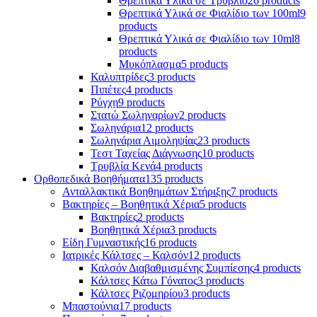
Θρεπτικά Υλικά σε Τρυβλίο
26 products
Θρεπτικά Υλικά σε Φιαλίδιο των 100ml
9
products
Θρεπτικά Υλικά σε Φιαλίδιο των 10ml
8
products
Μυκόπλασμα
5 products
Καλυπτρίδες
3 products
Πιπέτες
4 products
Ρύγχη
9 products
Στατώ Σωληναρίων
2 products
Σωληνάρια
12 products
Σωληνάρια Αιμοληψίας
23 products
Τεστ Ταχείας Διάγνωσης
10 products
Τρυβλία Κενά
4 products
Ορθοπεδικά Βοηθήματα
135 products
Ανταλλακτικά Βοηθημάτων Στήριξης
7 products
Βακτηρίες – Βοηθητικά Χέρια
5 products
Βακτηρίες
2 products
Βοηθητικά Χέρια
3 products
Είδη Γυμναστικής
16 products
Ιατρικές Κάλτσες – Καλσόν
12 products
Καλσόν Διαβαθμισμένης Συμπίεσης
4 products
Κάλτσες Κάτω Γόνατος
3 products
Κάλτσες Ριζομηρίου
3 products
Μπαστούνια
17 products