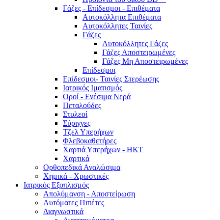
Γάζες - Επίδεσμοι - Επιθέματα
Αυτοκόλλητα Επιθέματα
Αυτοκόλλητες Ταινίες
Γάζες
Αυτοκόλλητες Γάζες
Γάζες Αποστειρωμένες
Γάζες Μη Αποστειρωμένες
Επίδεσμοι
Επίδεσμοι- Ταινίες Στερέωσης
Ιατρικός Ιματισμός
Οροί - Ενέσιμα Νερά
Πεταλούδες
Στυλεοί
Σύριγγες
Τζελ Υπερήχων
Φλεβοκαθετήρες
Χαρτιά Υπερήχων - ΗΚΤ
Χαρτικά
Ορθοπεδικά Αναλώσιμα
Χημικά - Χρωστικές
Ιατρικός Εξοπλισμός
Απολύμανση - Αποστείρωση
Αυτόματες Πιπέτες
Διαγνωστικά