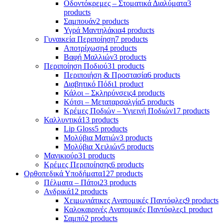
Οδοντόκρεμες – Στοματικά Διαλύματα
3
products
Σαμπουάν
2 products
Υγρά Μαντηλάκια
4 products
Γυναικεία Περιποίηση
7 products
Αποτρίχωση
4 products
Βαφή Μαλλιών
3 products
Περιποίηση Ποδιού
31 products
Περιποιήση & Προστασία
6 products
Διαβητικό Πόδι
1 product
Κάλοι – Σκληρύνσεις
4 products
Κότσι – Μεταταρσαλγία
5 products
Κρέμες Ποδιών – Υγιεινή Ποδιών
17 products
Καλλυντικά
13 products
Lip Gloss
5 products
Μολύβια Ματιών
3 products
Μολύβια Χειλιών
5 products
Μανικιούρ
31 products
Κρέμες Περιποίησης
6 products
Ορθοπεδικά Υποδήματα
127 products
Πέλματα – Πάτοι
23 products
Ανδρικά
12 products
Χειμωνιάτικες Ανατομικές Παντόφλες
9 products
Καλοκαιρινές Ανατομικές Παντόφλες
1 product
Σαμπό
2 products