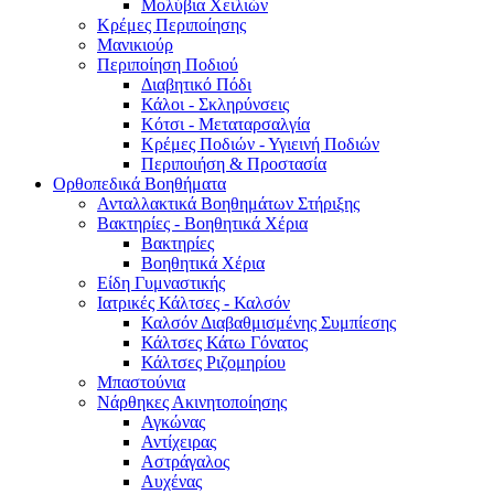
Μολύβια Χειλιών
Κρέμες Περιποίησης
Μανικιούρ
Περιποίηση Ποδιού
Διαβητικό Πόδι
Κάλοι - Σκληρύνσεις
Κότσι - Μεταταρσαλγία
Κρέμες Ποδιών - Υγιεινή Ποδιών
Περιποιήση & Προστασία
Ορθοπεδικά Βοηθήματα
Ανταλλακτικά Βοηθημάτων Στήριξης
Βακτηρίες - Βοηθητικά Χέρια
Βακτηρίες
Βοηθητικά Χέρια
Είδη Γυμναστικής
Ιατρικές Κάλτσες - Καλσόν
Καλσόν Διαβαθμισμένης Συμπίεσης
Κάλτσες Κάτω Γόνατος
Κάλτσες Ριζομηρίου
Μπαστούνια
Νάρθηκες Ακινητοποίησης
Αγκώνας
Αντίχειρας
Αστράγαλος
Αυχένας