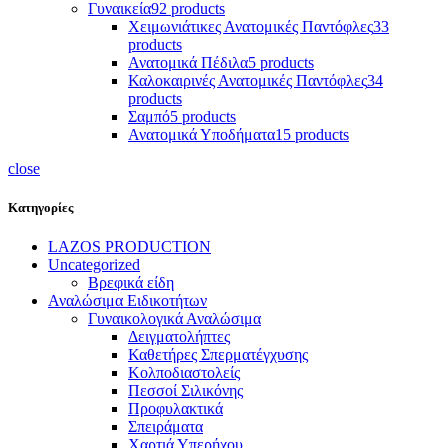
Γυναικεία
92 products
Χειμωνιάτικες Ανατομικές Παντόφλες
33
products
Ανατομικά Πέδιλα
5 products
Καλοκαιρινές Ανατομικές Παντόφλες
34
products
Σαμπό
5 products
Ανατομικά Υποδήματα
15 products
close
Κατηγορίες
LAZOS PRODUCTION
Uncategorized
Βρεφικά είδη
Αναλώσιμα Ειδικοτήτων
Γυναικολογικά Αναλώσιμα
Δειγματολήπτες
Καθετήρες Σπερματέγχυσης
Κολποδιαστολείς
Πεσσοί Σιλικόνης
Προφυλακτικά
Σπειράματα
Χαρτιά Υπερήχου