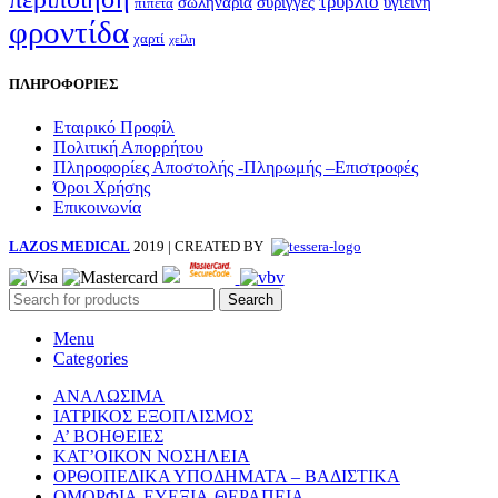
τρυβλίο
σωληνάρια
σύριγγες
υγιεινή
πιπέτα
φροντίδα
χαρτί
χείλη
ΠΛΗΡΟΦΟΡΙΕΣ
Εταιρικό Προφίλ
Πολιτική Απορρήτου
Πληροφορίες Αποστολής -Πληρωμής –Επιστροφές
Όροι Χρήσης
Επικοινωνία
LAZOS MEDICAL
2019 | CREATED BY
Search
Menu
Categories
ΑΝΑΛΩΣΙΜΑ
ΙΑΤΡΙΚΟΣ ΕΞΟΠΛΙΣΜΟΣ
Α’ ΒΟΗΘΕΙΕΣ
ΚΑΤ’ΟΙΚΟΝ ΝΟΣΗΛΕΙΑ
ΟΡΘΟΠΕΔΙΚΑ ΥΠΟΔΗΜΑΤΑ – ΒΑΔΙΣΤΙΚΑ
ΟΜΟΡΦΙΑ-ΕΥΕΞΙΑ-ΘΕΡΑΠΕΙΑ