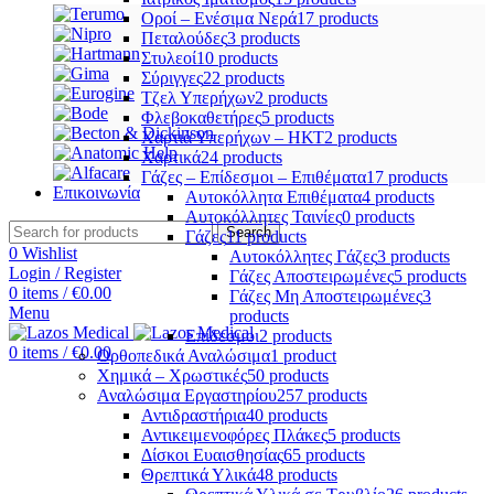
Οροί – Ενέσιμα Νερά
17 products
Πεταλούδες
3 products
Στυλεοί
10 products
Σύριγγες
22 products
Τζελ Υπερήχων
2 products
Φλεβοκαθετήρες
5 products
Χαρτιά Υπερήχων – ΗΚΤ
2 products
Χαρτικά
24 products
Γάζες – Επίδεσμοι – Επιθέματα
17 products
Επικοινωνία
Αυτοκόλλητα Επιθέματα
4 products
Αυτοκόλλητες Ταινίες
0 products
Search
Γάζες
11 products
0
Wishlist
Αυτοκόλλητες Γάζες
3 products
Login / Register
Γάζες Αποστειρωμένες
5 products
0
items
/
€
0.00
Γάζες Μη Αποστειρωμένες
3
Menu
products
Επίδεσμοι
2 products
0
items
/
€
0.00
Ορθοπεδικά Αναλώσιμα
1 product
Χημικά – Χρωστικές
50 products
Αναλώσιμα Εργαστηρίου
257 products
Αντιδραστήρια
40 products
Αντικειμενοφόρες Πλάκες
5 products
Δίσκοι Ευαισθησίας
65 products
Θρεπτικά Υλικά
48 products