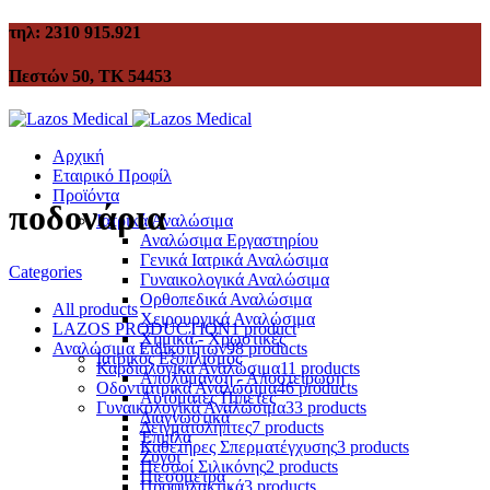
τηλ: 2310 915.921
Πεστών 50, ΤΚ 54453
Αρχική
Εταιρικό Προφίλ
Προϊόντα
ποδονάρια
Ιατρικά Αναλώσιμα
Αναλώσιμα Εργαστηρίου
Γενικά Ιατρικά Αναλώσιμα
Categories
Γυναικολογικά Αναλώσιμα
Ορθοπεδικά Αναλώσιμα
All
products
Χειρουργικά Αναλώσιμα
LAZOS PRODUCTION
1 product
Χημικά - Χρωστικές
Αναλώσιμα Ειδικοτήτων
98 products
Ιατρικός Εξοπλισμός
Καρδιολογικά Αναλώσιμα
11 products
Απολύμανση - Αποστείρωση
Οδοντιατρικά Αναλώσιμα
46 products
Αυτόματες Πιπέτες
Γυναικολογικά Αναλώσιμα
33 products
Διαγνωστικά
Δειγματολήπτες
7 products
Έπιπλα
Καθετήρες Σπερματέγχυσης
3 products
Ζυγοί
Πεσσοί Σιλικόνης
2 products
Πιεσόμετρα
Προφυλακτικά
3 products