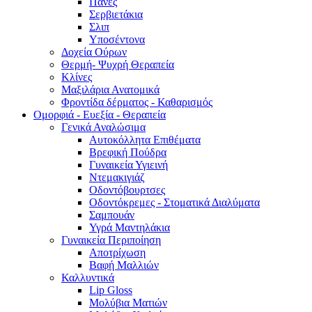
Πάνες
Σερβιετάκια
Σλιπ
Υποσέντονα
Δοχεία Ούρων
Θερμή- Ψυχρή Θεραπεία
Κλίνες
Μαξιλάρια Ανατομικά
Φροντίδα δέρματος - Καθαρισμός
Ομορφιά - Ευεξία - Θεραπεία
Γενικά Αναλώσιμα
Αυτοκόλλητα Επιθέματα
Βρεφική Πούδρα
Γυναικεία Υγιεινή
Ντεμακιγιάζ
Οδοντόβουρτσες
Οδοντόκρεμες - Στοματικά Διαλύματα
Σαμπουάν
Υγρά Μαντηλάκια
Γυναικεία Περιποίηση
Αποτρίχωση
Βαφή Μαλλιών
Καλλυντικά
Lip Gloss
Μολύβια Ματιών