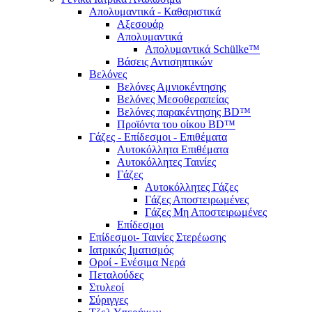
Απολυμαντικά - Καθαριστικά
Αξεσουάρ
Απολυμαντικά
Απολυμαντικά Schülke™
Βάσεις Αντισηπτικών
Βελόνες
Βελόνες Αμνιοκέντησης
Βελόνες Μεσοθεραπείας
Βελόνες παρακέντησης BD™
Προϊόντα του οίκου BD™
Γάζες - Επίδεσμοι - Επιθέματα
Αυτοκόλλητα Επιθέματα
Αυτοκόλλητες Ταινίες
Γάζες
Αυτοκόλλητες Γάζες
Γάζες Αποστειρωμένες
Γάζες Μη Αποστειρωμένες
Επίδεσμοι
Επίδεσμοι- Ταινίες Στερέωσης
Ιατρικός Ιματισμός
Οροί - Ενέσιμα Νερά
Πεταλούδες
Στυλεοί
Σύριγγες