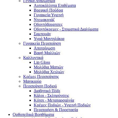
Γενικά Αναλώσιμα
Αυτοκόλλητα Επιθέματα
Βρεφική Πούδρα
Γυναικεία Υγιεινή
Ντεμακιγιάζ
Οδοντόβουρτσες
Οδοντόκρεμες - Στοματικά Διαλύματα
Σαμπουάν
Υγρά Μαντηλάκια
Γυναικεία Περιποίηση
Αποτρίχωση
Βαφή Μαλλιών
Καλλυντικά
Lip Gloss
Μολύβια Ματιών
Μολύβια Χειλιών
Κρέμες Περιποίησης
Μανικιούρ
Περιποίηση Ποδιού
Διαβητικό Πόδι
Κάλοι - Σκληρύνσεις
Κότσι - Μεταταρσαλγία
Κρέμες Ποδιών - Υγιεινή Ποδιών
Περιποιήση & Προστασία
Ορθοπεδικά Βοηθήματα