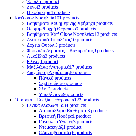
Έπιπλα
1 product
Ζυγοί
3 products
Πιεσόμετρα
4 products
Κατ'οίκον Νοσηλεία
101 products
Βοηθήματα Καθημερινής Χρήσης
8 products
Θερμή- Ψυχρή Θεραπεία
9 products
Βοηθήματα Κατ' Οίκον Νοσηλείας
12 products
Ανυψωτικά Τουαλέτας
10 products
Δοχεία Ούρων
3 products
Φροντίδα δέρματος – Καθαρισμός
9 products
Αμαξίδια
3 products
Κλίνες
1 product
Μαξιλάρια Ανατομικά
17 products
Διαχείριση Ακράτειας
30 products
Πάνες
8 products
Σερβιετάκια
6 products
Σλιπ
7 products
Υποσέντονα
9 products
Ομορφιά – Ευεξία – Θεραπεία
122 products
Γενικά Αναλώσιμα
34 products
Αυτοκόλλητα Επιθέματα
3 products
Βρεφική Πούδρα
1 product
Γυναικεία Υγιεινή
3 products
Ντεμακιγιάζ
1 product
Οδοντόβουρτσες
6 products