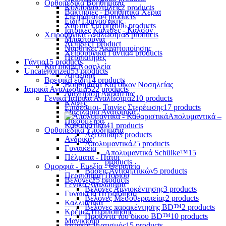
Ορθοπεδικά Βοηθήματα
Κολποδιαστολείς
2 products
Βακτηρίες - Βοηθητικά Χέρια
Σπειράματα
4 products
Είδη Γυμναστικής
Χαρτιά Υπερήχου
6 products
Ιατρικές Κάλτσες - Καλσόν
Χειρουργικά Αναλώσιμα
8 products
Μπαστούνια
Λεπίδες
1 product
Νάρθηκες Ακινητοποίησης
Χειρουργικά Γάντια
4 products
Περιπατήρες
Γάντια
15 products
Κατ'οίκον Νοσηλεία
Uncategorized
53 products
Αμαξίδια
Βρεφικά είδη
14 products
Βοηθήματα Κατ'οίκον Νοσηλείας
Ιατρικά Αναλώσιμα
522 products
Διαχείριση Ακράτειας
Γενικά Ιατρικά Αναλώσιμα
210 products
Κλίνες
Επίδεσμοι- Ταινίες Στερέωσης
17 products
Μαξιλάρια Ανατομικά
Απολυμαντικά –
Πιεσόμετρα
Καθαριστικά
41 products
Ορθοπεδικά Υποδήματα
Αξεσουάρ
3 products
Ανδρικά
Απολυμαντικά
25 products
Γυναικεία
Απολυμαντικά Schülke™
15
Πέλματα - Πάτοι
products
Ομορφιά - Ευεξία - Θεραπεία
Βάσεις Αντισηπτικών
5 products
Περιποίηση Ποδιού
Βελόνες
25 products
Γενικά Αναλώσιμα
Βελόνες Αμνιοκέντησης
3 products
Γυναικεία Περιποίηση
Βελόνες Μεσοθεραπείας
2 products
Καλλυντικά
Βελόνες παρακέντησης BD™
2 products
Κρέμες Περιποίησης
Προϊόντα του οίκου BD™
10 products
Μανικιούρ
Ιατρικός Ιματισμός
15 products