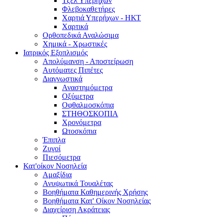
Τζελ Υπερήχων
Φλεβοκαθετήρες
Χαρτιά Υπερήχων - ΗΚΤ
Χαρτικά
Ορθοπεδικά Αναλώσιμα
Χημικά - Χρωστικές
Ιατρικός Εξοπλισμός
Απολύμανση - Αποστείρωση
Αυτόματες Πιπέτες
Διαγνωστικά
Αναστημόμετρα
Οξύμετρα
Οφθαλμοσκόπια
ΣΤΗΘΟΣΚΟΠΙΑ
Χρονόμετρα
Ωτοσκόπια
Έπιπλα
Ζυγοί
Πιεσόμετρα
Κατ'οίκον Νοσηλεία
Αμαξίδια
Ανυψωτικά Τουαλέτας
Βοηθήματα Καθημερινής Χρήσης
Βοηθήματα Κατ' Οίκον Νοσηλείας
Διαχείριση Ακράτειας