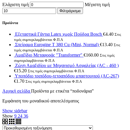
Ελάχιστη τιμή
Μέγιστη τιμή
Φιλτράρισμα
Προϊόντα
Εξεταστικά Γάντια Latex χωρίς Πούδρα Bosch
€
4.40
Στις
τιμές συμπεριλαμβάνεται Φ.Π.Α
Σπείραμα Eurogine Τ 380 Cu (Mini, Normal)
€
13.40
Στις
τιμές συμπεριλαμβάνεται Φ.Π.Α
Αμαξίδιο Μεταφοράς "Transformer"
€
160.00
Στις τιμές
συμπεριλαμβάνεται Φ.Π.Α
Ζώνη Αμαξιδίου με Μηχανισμό Ασφαλείας (AC - 460 )
€
15.20
Στις τιμές συμπεριλαμβάνεται Φ.Π.Α
Υποπόδιο τριπόδου-τετραπόδου μπαστουνιού (AC-267)
€
1.70
Στις τιμές συμπεριλαμβάνεται Φ.Π.Α
Αρχική σελίδα
Προϊόντα με ετικέτα “ποδονάρια”
Εμφάνιση του μοναδικού αποτελέσματος
Show sidebar
Show
9
24
36