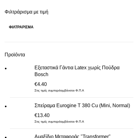
Φιλτράρισμα με τιμή
ΦΙΛΤΡΆΡΙΣΜΑ
Ελάχιστη
Μέγιστη
τιμή
τιμή
Προϊόντα
Εξεταστικά Γάντια Latex χωρίς Πούδρα
Bosch
€
4.40
Στις τιμές συμπεριλαμβάνεται Φ.Π.Α
Σπείραμα Eurogine Τ 380 Cu (Mini, Normal)
€
13.40
Στις τιμές συμπεριλαμβάνεται Φ.Π.Α
Αμαξίδιο Μεταφοράς "Transformer"