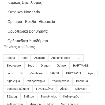
Ιατρικός Εξοπλισμός
Κατ'οίκον Νοσηλεία
Ομορφιά - Ευεξία - Θεραπεία
Ορθοπεδικά Βοηθήματα
Ορθοπεδικά Υποδήματα
Ετικέτες προϊόντος
Abena
Agar
Alfacare
Anatomic Help
BD
Bioprepare
Bode
Diagon
Gehwol
HARTMANN
Lorin
Sd
Vacutainer
ΓΑΝΤΙΑ
ΠΡΟΣΤΑΣΙΑ
Άγαρ
Αιμοληψία
Αντιδραστήριο
Απολυμαντικό
Βοήθημα
Βοήθημα Βάδισης
Γυναικολόγος
Δίσκοι
Διάγνωση
Εξέταση
Επίθεμα
Ευαισθησίας
Καθαρισμός
Καθαριότητα
Μέτρηση
Μανό
Μιας Χρήσεως