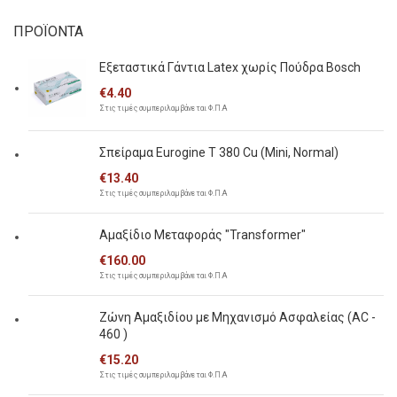
ΠΡΟΪΟΝΤΑ
Εξεταστικά Γάντια Latex χωρίς Πούδρα Bosch
€
4.40
Στις τιμές συμπεριλαμβάνεται Φ.Π.Α
Σπείραμα Eurogine Τ 380 Cu (Mini, Normal)
€
13.40
Στις τιμές συμπεριλαμβάνεται Φ.Π.Α
Αμαξίδιο Μεταφοράς "Transformer"
€
160.00
Στις τιμές συμπεριλαμβάνεται Φ.Π.Α
Ζώνη Αμαξιδίου με Μηχανισμό Ασφαλείας (AC -
460 )
€
15.20
Στις τιμές συμπεριλαμβάνεται Φ.Π.Α