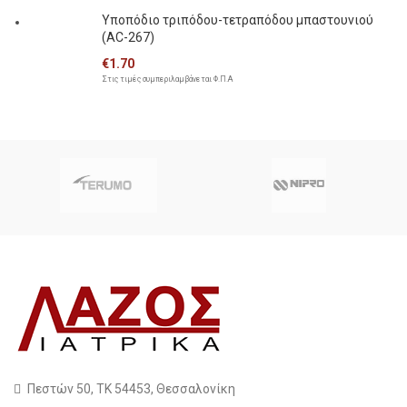
Υποπόδιο τριπόδου-τετραπόδου μπαστουνιού
(AC-267)
€
1.70
Στις τιμές συμπεριλαμβάνεται Φ.Π.Α
Πεστών 50, ΤΚ 54453, Θεσσαλονίκη