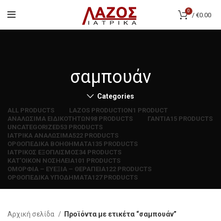
0
/
€
0.00
σαμπουάν
Categories
ALL
PRODUCTS
LAZOS PRODUCTION
1 PRODUCT
ΑΝΑΛΩΣΙΜΑ ΕΙΔΙΚΟΤΗΤΩΝ
98 PRODUCTS
ΓΑΝΤΙΑ
15 PRODUCTS
UNCATEGORIZED
53 PRODUCTS
ΙΑΤΡΙΚΑ ΑΝΑΛΩΣΙΜΑ
522 PRODUCTS
ΟΡΘΟΠΕΔΙΚΑ ΒΟΗΘΗΜΑΤΑ
135 PRODUCTS
ΙΑΤΡΙΚΟΣ ΕΞΟΠΛΙΣΜΟΣ
34 PRODUCTS
ΚΑΤ'ΟΙΚΟΝ ΝΟΣΗΛΕΙΑ
101 PRODUCTS
ΟΜΟΡΦΙΑ – ΕΥΕΞΙΑ – ΘΕΡΑΠΕΙΑ
122 PRODUCTS
ΟΡΘΟΠΕΔΙΚΑ ΥΠΟΔΗΜΑΤΑ
127 PRODUCTS
Αρχική σελίδα
Προϊόντα με ετικέτα “σαμπουάν”