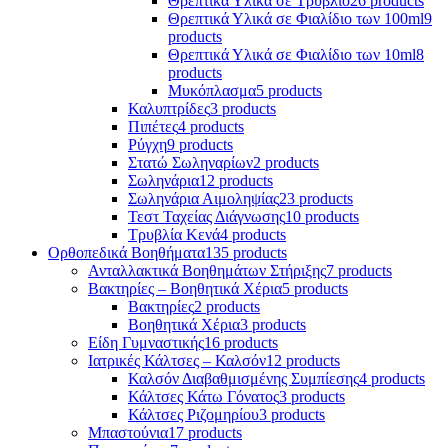
Θρεπτικά Υλικά σε Τρυβλίο
26 products
Θρεπτικά Υλικά σε Φιαλίδιο των 100ml
9
products
Θρεπτικά Υλικά σε Φιαλίδιο των 10ml
8
products
Μυκόπλασμα
5 products
Καλυπτρίδες
3 products
Πιπέτες
4 products
Ρύγχη
9 products
Στατώ Σωληναρίων
2 products
Σωληνάρια
12 products
Σωληνάρια Αιμοληψίας
23 products
Τεστ Ταχείας Διάγνωσης
10 products
Τρυβλία Κενά
4 products
Ορθοπεδικά Βοηθήματα
135 products
Ανταλλακτικά Βοηθημάτων Στήριξης
7 products
Βακτηρίες – Βοηθητικά Χέρια
5 products
Βακτηρίες
2 products
Βοηθητικά Χέρια
3 products
Είδη Γυμναστικής
16 products
Ιατρικές Κάλτσες – Καλσόν
12 products
Καλσόν Διαβαθμισμένης Συμπίεσης
4 products
Κάλτσες Κάτω Γόνατος
3 products
Κάλτσες Ριζομηρίου
3 products
Μπαστούνια
17 products