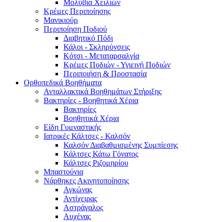
Μολύβια Χειλιών
Κρέμες Περιποίησης
Μανικιούρ
Περιποίηση Ποδιού
Διαβητικό Πόδι
Κάλοι - Σκληρύνσεις
Κότσι - Μεταταρσαλγία
Κρέμες Ποδιών - Υγιεινή Ποδιών
Περιποιήση & Προστασία
Ορθοπεδικά Βοηθήματα
Ανταλλακτικά Βοηθημάτων Στήριξης
Βακτηρίες - Βοηθητικά Χέρια
Βακτηρίες
Βοηθητικά Χέρια
Είδη Γυμναστικής
Ιατρικές Κάλτσες - Καλσόν
Καλσόν Διαβαθμισμένης Συμπίεσης
Κάλτσες Κάτω Γόνατος
Κάλτσες Ριζομηρίου
Μπαστούνια
Νάρθηκες Ακινητοποίησης
Αγκώνας
Αντίχειρας
Αστράγαλος
Αυχένας