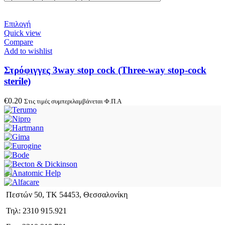
Επιλογή
Quick view
Compare
Add to wishlist
Στρόφιγγες 3way stop cock (Three-way stop-cock
sterile)
€
0.20
Στις τιμές συμπεριλαμβάνεται Φ.Π.Α
Πεστών 50, ΤΚ 54453, Θεσσαλονίκη
Τηλ: 2310 915.921