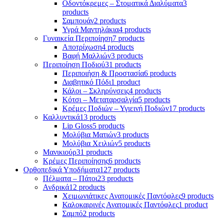
Οδοντόκρεμες – Στοματικά Διαλύματα
3
products
Σαμπουάν
2 products
Υγρά Μαντηλάκια
4 products
Γυναικεία Περιποίηση
7 products
Αποτρίχωση
4 products
Βαφή Μαλλιών
3 products
Περιποίηση Ποδιού
31 products
Περιποιήση & Προστασία
6 products
Διαβητικό Πόδι
1 product
Κάλοι – Σκληρύνσεις
4 products
Κότσι – Μεταταρσαλγία
5 products
Κρέμες Ποδιών – Υγιεινή Ποδιών
17 products
Καλλυντικά
13 products
Lip Gloss
5 products
Μολύβια Ματιών
3 products
Μολύβια Χειλιών
5 products
Μανικιούρ
31 products
Κρέμες Περιποίησης
6 products
Ορθοπεδικά Υποδήματα
127 products
Πέλματα – Πάτοι
23 products
Ανδρικά
12 products
Χειμωνιάτικες Ανατομικές Παντόφλες
9 products
Καλοκαιρινές Ανατομικές Παντόφλες
1 product
Σαμπό
2 products