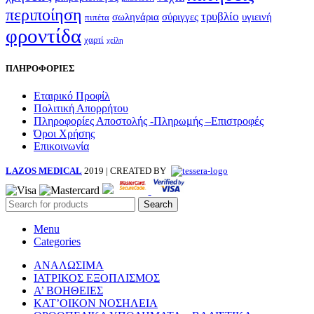
περιποίηση
τρυβλίο
σωληνάρια
σύριγγες
υγιεινή
πιπέτα
φροντίδα
χαρτί
χείλη
ΠΛΗΡΟΦΟΡΙΕΣ
Εταιρικό Προφίλ
Πολιτική Απορρήτου
Πληροφορίες Αποστολής -Πληρωμής –Επιστροφές
Όροι Χρήσης
Επικοινωνία
LAZOS MEDICAL
2019 | CREATED BY
Search
Menu
Categories
ΑΝΑΛΩΣΙΜΑ
ΙΑΤΡΙΚΟΣ ΕΞΟΠΛΙΣΜΟΣ
Α’ ΒΟΗΘΕΙΕΣ
ΚΑΤ’ΟΙΚΟΝ ΝΟΣΗΛΕΙΑ