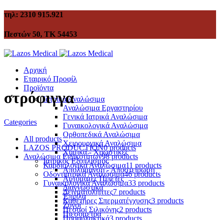
τηλ: 2310 915.921
Πεστών 50, ΤΚ 54453
Αρχική
Εταιρικό Προφίλ
Προϊόντα
στρόφιγγα
Ιατρικά Αναλώσιμα
Αναλώσιμα Εργαστηρίου
Γενικά Ιατρικά Αναλώσιμα
Categories
Γυναικολογικά Αναλώσιμα
Ορθοπεδικά Αναλώσιμα
All
products
Χειρουργικά Αναλώσιμα
LAZOS PRODUCTION
0 products
Χημικά - Χρωστικές
Αναλώσιμα Ειδικοτήτων
98 products
Ιατρικός Εξοπλισμός
Καρδιολογικά Αναλώσιμα
11 products
Απολύμανση - Αποστείρωση
Οδοντιατρικά Αναλώσιμα
46 products
Αυτόματες Πιπέτες
Γυναικολογικά Αναλώσιμα
33 products
Διαγνωστικά
Δειγματολήπτες
7 products
Έπιπλα
Καθετήρες Σπερματέγχυσης
3 products
Ζυγοί
Πεσσοί Σιλικόνης
2 products
Πιεσόμετρα
Προφυλακτικά
3 products