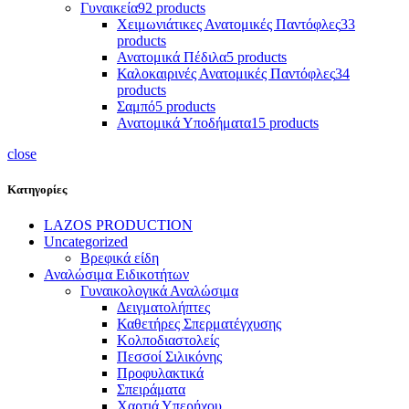
Γυναικεία
92 products
Χειμωνιάτικες Ανατομικές Παντόφλες
33
products
Ανατομικά Πέδιλα
5 products
Καλοκαιρινές Ανατομικές Παντόφλες
34
products
Σαμπό
5 products
Ανατομικά Υποδήματα
15 products
close
Κατηγορίες
LAZOS PRODUCTION
Uncategorized
Βρεφικά είδη
Αναλώσιμα Ειδικοτήτων
Γυναικολογικά Αναλώσιμα
Δειγματολήπτες
Καθετήρες Σπερματέγχυσης
Κολποδιαστολείς
Πεσσοί Σιλικόνης
Προφυλακτικά
Σπειράματα
Χαρτιά Υπερήχου