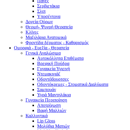
Πάνες
Σερβιετάκια
Σλιπ
Υποσέντονα
Δοχεία Ούρων
Θερμή- Ψυχρή Θεραπεία
Κλίνες
Μαξιλάρια Ανατομικά
Φροντίδα δέρματος - Καθαρισμός
Ομορφιά - Ευεξία - Θεραπεία
Γενικά Αναλώσιμα
Αυτοκόλλητα Επιθέματα
Βρεφική Πούδρα
Γυναικεία Υγιεινή
Ντεμακιγιάζ
Οδοντόβουρτσες
Οδοντόκρεμες - Στοματικά Διαλύματα
Σαμπουάν
Υγρά Μαντηλάκια
Γυναικεία Περιποίηση
Αποτρίχωση
Βαφή Μαλλιών
Καλλυντικά
Lip Gloss
Μολύβια Ματιών