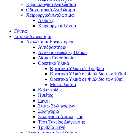
Καρδιολογικά Αναλώσιμα
Οδοντιατρικά Αναλώσιμα
Χειρουργικά Αναλώσιμα
Λεπίδες
Χειρουργικά Γάντια
Γάντια
Ιατρικά Αναλώσιμα
Αναλώσιμα Εργαστηρίου
Αντιδραστήρια
Αντικειμενοφόρες Πλάκες
Δίσκοι Ευαισθησίας
Θρεπτικά Υλικά
Θρεπτικά Υλικά σε Τρυβλίο
Θρεπτικά Υλικά σε Φιαλίδιο των 100ml
Θρεπτικά Υλικά σε Φιαλίδιο των 10ml
Μυκόπλασμα
Καλυπτρίδες
Πιπέτες
Ρύγχη
Στατώ Σωληναρίων
Σωληνάρια
Σωληνάρια Αιμοληψίας
Τεστ Ταχείας Διάγνωσης
Τρυβλία Κενά
Γενικά Ιατρικά Αναλώσιμα