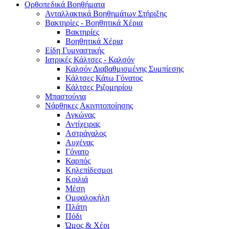
Ορθοπεδικά Βοηθήματα
Ανταλλακτικά Βοηθημάτων Στήριξης
Βακτηρίες - Βοηθητικά Χέρια
Βακτηρίες
Βοηθητικά Χέρια
Είδη Γυμναστικής
Ιατρικές Κάλτσες - Καλσόν
Καλσόν Διαβαθμισμένης Συμπίεσης
Κάλτσες Κάτω Γόνατος
Κάλτσες Ριζομηρίου
Μπαστούνια
Νάρθηκες Ακινητοποίησης
Αγκώνας
Αντίχειρας
Αστράγαλος
Αυχένας
Γόνατο
Καρπός
Κηλεπίδεσμοι
Κοιλιά
Μέση
Ομφαλοκήλη
Πλάτη
Πόδι
Ώμος & Χέρι