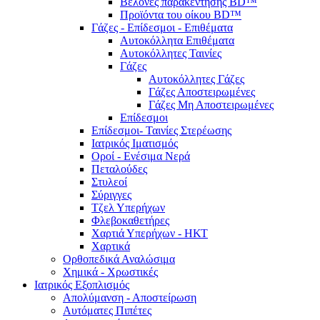
Βελόνες παρακέντησης BD™
Προϊόντα του οίκου BD™
Γάζες - Επίδεσμοι - Επιθέματα
Αυτοκόλλητα Επιθέματα
Αυτοκόλλητες Ταινίες
Γάζες
Αυτοκόλλητες Γάζες
Γάζες Αποστειρωμένες
Γάζες Μη Αποστειρωμένες
Επίδεσμοι
Επίδεσμοι- Ταινίες Στερέωσης
Ιατρικός Ιματισμός
Οροί - Ενέσιμα Νερά
Πεταλούδες
Στυλεοί
Σύριγγες
Τζελ Υπερήχων
Φλεβοκαθετήρες
Χαρτιά Υπερήχων - ΗΚΤ
Χαρτικά
Ορθοπεδικά Αναλώσιμα
Χημικά - Χρωστικές
Ιατρικός Εξοπλισμός
Απολύμανση - Αποστείρωση
Αυτόματες Πιπέτες