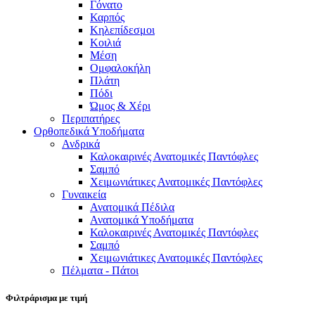
Γόνατο
Καρπός
Κηλεπίδεσμοι
Κοιλιά
Μέση
Ομφαλοκήλη
Πλάτη
Πόδι
Ώμος & Χέρι
Περιπατήρες
Ορθοπεδικά Υποδήματα
Ανδρικά
Καλοκαιρινές Ανατομικές Παντόφλες
Σαμπό
Χειμωνιάτικες Ανατομικές Παντόφλες
Γυναικεία
Ανατομικά Πέδιλα
Ανατομικά Υποδήματα
Καλοκαιρινές Ανατομικές Παντόφλες
Σαμπό
Χειμωνιάτικες Ανατομικές Παντόφλες
Πέλματα - Πάτοι
Φιλτράρισμα με τιμή