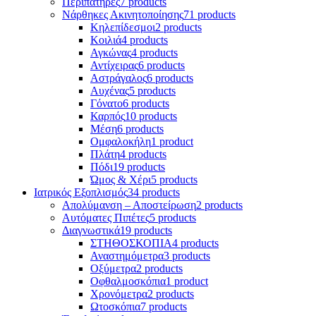
Περιπατήρες
7 products
Νάρθηκες Ακινητοποίησης
71 products
Κηλεπίδεσμοι
2 products
Κοιλιά
4 products
Αγκώνας
4 products
Αντίχειρας
6 products
Αστράγαλος
6 products
Αυχένας
5 products
Γόνατο
6 products
Καρπός
10 products
Μέση
6 products
Ομφαλοκήλη
1 product
Πλάτη
4 products
Πόδι
19 products
Ώμος & Χέρι
5 products
Ιατρικός Εξοπλισμός
34 products
Απολύμανση – Αποστείρωση
2 products
Αυτόματες Πιπέτες
5 products
Διαγνωστικά
19 products
ΣΤΗΘΟΣΚΟΠΙΑ
4 products
Αναστημόμετρα
3 products
Οξύμετρα
2 products
Οφθαλμοσκόπια
1 product
Χρονόμετρα
2 products
Ωτοσκόπια
7 products