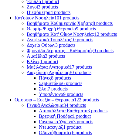
Έπιπλα
1 product
Ζυγοί
3 products
Πιεσόμετρα
4 products
Κατ'οίκον Νοσηλεία
101 products
Βοηθήματα Καθημερινής Χρήσης
8 products
Θερμή- Ψυχρή Θεραπεία
9 products
Βοηθήματα Κατ' Οίκον Νοσηλείας
12 products
Ανυψωτικά Τουαλέτας
10 products
Δοχεία Ούρων
3 products
Φροντίδα δέρματος – Καθαρισμός
9 products
Αμαξίδια
3 products
Κλίνες
1 product
Μαξιλάρια Ανατομικά
17 products
Διαχείριση Ακράτειας
30 products
Πάνες
8 products
Σερβιετάκια
6 products
Σλιπ
7 products
Υποσέντονα
9 products
Ομορφιά – Ευεξία – Θεραπεία
122 products
Γενικά Αναλώσιμα
34 products
Αυτοκόλλητα Επιθέματα
3 products
Βρεφική Πούδρα
1 product
Γυναικεία Υγιεινή
3 products
Ντεμακιγιάζ
1 product
Οδοντόβουρτσες
6 products