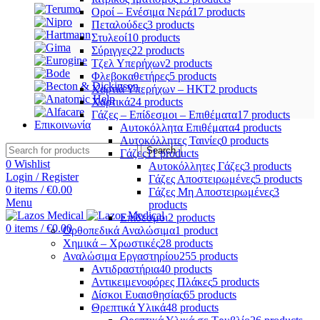
Οροί – Ενέσιμα Νερά
17 products
Πεταλούδες
3 products
Στυλεοί
10 products
Σύριγγες
22 products
Τζελ Υπερήχων
2 products
Φλεβοκαθετήρες
5 products
Χαρτιά Υπερήχων – ΗΚΤ
2 products
Χαρτικά
24 products
Γάζες – Επίδεσμοι – Επιθέματα
17 products
Επικοινωνία
Αυτοκόλλητα Επιθέματα
4 products
Αυτοκόλλητες Ταινίες
0 products
Search
Γάζες
11 products
0
Wishlist
Αυτοκόλλητες Γάζες
3 products
Login / Register
Γάζες Αποστειρωμένες
5 products
0
items
/
€
0.00
Γάζες Μη Αποστειρωμένες
3
Menu
products
Επίδεσμοι
2 products
0
items
/
€
0.00
Ορθοπεδικά Αναλώσιμα
1 product
Χημικά – Χρωστικές
28 products
Αναλώσιμα Εργαστηρίου
255 products
Αντιδραστήρια
40 products
Αντικειμενοφόρες Πλάκες
5 products
Δίσκοι Ευαισθησίας
65 products
Θρεπτικά Υλικά
48 products