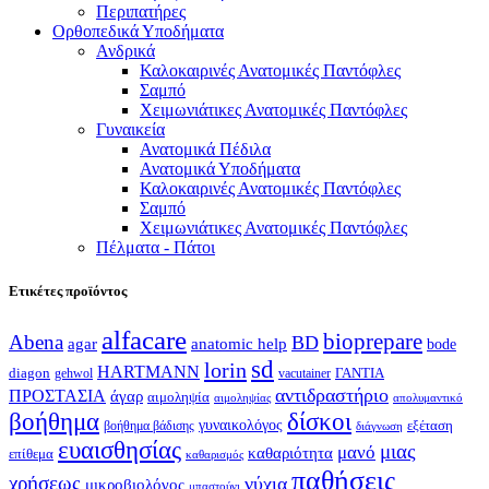
Περιπατήρες
Ορθοπεδικά Υποδήματα
Ανδρικά
Καλοκαιρινές Ανατομικές Παντόφλες
Σαμπό
Χειμωνιάτικες Ανατομικές Παντόφλες
Γυναικεία
Ανατομικά Πέδιλα
Ανατομικά Υποδήματα
Καλοκαιρινές Ανατομικές Παντόφλες
Σαμπό
Χειμωνιάτικες Ανατομικές Παντόφλες
Πέλματα - Πάτοι
Ετικέτες προϊόντος
alfacare
bioprepare
Abena
BD
agar
anatomic help
bode
sd
lorin
HARTMANN
diagon
ΓΑΝΤΙΑ
gehwol
vacutainer
αντιδραστήριο
ΠΡΟΣΤΑΣΙΑ
άγαρ
αιμοληψία
απολυμαντικό
αιμοληψίας
βοήθημα
δίσκοι
γυναικολόγος
εξέταση
βοήθημα βάδισης
διάγνωση
ευαισθησίας
μιας
μανό
καθαριότητα
επίθεμα
καθαρισμός
παθήσεις
χρήσεως
νύχια
μικροβιολόγος
μπαστούνι