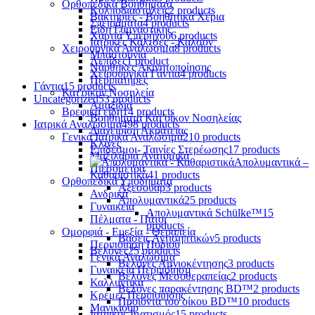
Ορθοπεδικά Βοηθήματα
Κολποδιαστολείς
2 products
Βακτηρίες - Βοηθητικά Χέρια
Σπειράματα
4 products
Είδη Γυμναστικής
Χαρτιά Υπερήχου
6 products
Ιατρικές Κάλτσες - Καλσόν
Χειρουργικά Αναλώσιμα
8 products
Μπαστούνια
Λεπίδες
1 product
Νάρθηκες Ακινητοποίησης
Χειρουργικά Γάντια
4 products
Περιπατήρες
Γάντια
15 products
Κατ'οίκον Νοσηλεία
Uncategorized
53 products
Αμαξίδια
Βρεφικά είδη
14 products
Βοηθήματα Κατ'οίκον Νοσηλείας
Ιατρικά Αναλώσιμα
498 products
Διαχείριση Ακράτειας
Γενικά Ιατρικά Αναλώσιμα
210 products
Κλίνες
Επίδεσμοι- Ταινίες Στερέωσης
17 products
Μαξιλάρια Ανατομικά
Απολυμαντικά –
Πιεσόμετρα
Καθαριστικά
41 products
Ορθοπεδικά Υποδήματα
Αξεσουάρ
3 products
Ανδρικά
Απολυμαντικά
25 products
Γυναικεία
Απολυμαντικά Schülke™
15
Πέλματα - Πάτοι
products
Ομορφιά - Ευεξία - Θεραπεία
Βάσεις Αντισηπτικών
5 products
Περιποίηση Ποδιού
Βελόνες
25 products
Γενικά Αναλώσιμα
Βελόνες Αμνιοκέντησης
3 products
Γυναικεία Περιποίηση
Βελόνες Μεσοθεραπείας
2 products
Καλλυντικά
Βελόνες παρακέντησης BD™
2 products
Κρέμες Περιποίησης
Προϊόντα του οίκου BD™
10 products
Μανικιούρ
Ιατρικός Ιματισμός
15 products