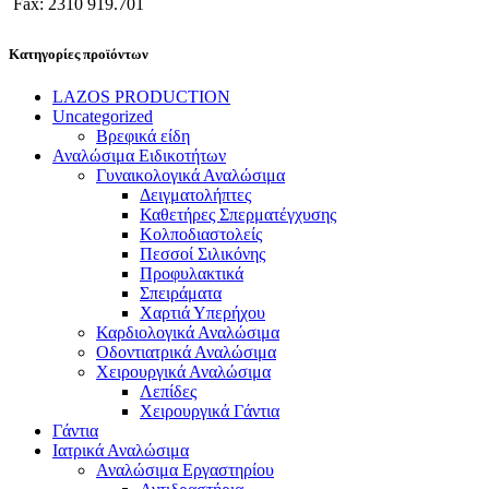
Fax: 2310 919.701
Κατηγορίες προϊόντων
LAZOS PRODUCTION
Uncategorized
Βρεφικά είδη
Αναλώσιμα Ειδικοτήτων
Γυναικολογικά Αναλώσιμα
Δειγματολήπτες
Καθετήρες Σπερματέγχυσης
Κολποδιαστολείς
Πεσσοί Σιλικόνης
Προφυλακτικά
Σπειράματα
Χαρτιά Υπερήχου
Καρδιολογικά Αναλώσιμα
Οδοντιατρικά Αναλώσιμα
Χειρουργικά Αναλώσιμα
Λεπίδες
Χειρουργικά Γάντια
Γάντια
Ιατρικά Αναλώσιμα
Αναλώσιμα Εργαστηρίου