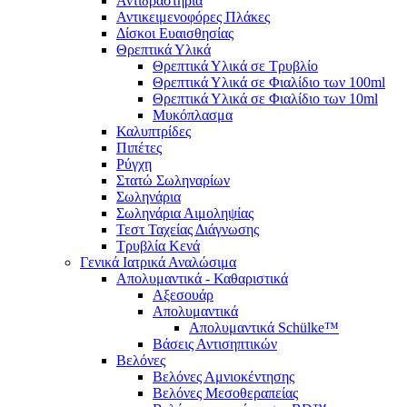
Αντιδραστήρια
Αντικειμενοφόρες Πλάκες
Δίσκοι Ευαισθησίας
Θρεπτικά Υλικά
Θρεπτικά Υλικά σε Τρυβλίο
Θρεπτικά Υλικά σε Φιαλίδιο των 100ml
Θρεπτικά Υλικά σε Φιαλίδιο των 10ml
Μυκόπλασμα
Καλυπτρίδες
Πιπέτες
Ρύγχη
Στατώ Σωληναρίων
Σωληνάρια
Σωληνάρια Αιμοληψίας
Τεστ Ταχείας Διάγνωσης
Τρυβλία Κενά
Γενικά Ιατρικά Αναλώσιμα
Απολυμαντικά - Καθαριστικά
Αξεσουάρ
Απολυμαντικά
Απολυμαντικά Schülke™
Βάσεις Αντισηπτικών
Βελόνες
Βελόνες Αμνιοκέντησης
Βελόνες Μεσοθεραπείας