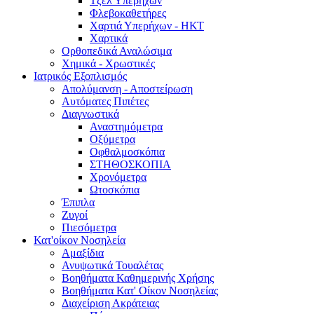
Τζελ Υπερήχων
Φλεβοκαθετήρες
Χαρτιά Υπερήχων - ΗΚΤ
Χαρτικά
Ορθοπεδικά Αναλώσιμα
Χημικά - Χρωστικές
Ιατρικός Εξοπλισμός
Απολύμανση - Αποστείρωση
Αυτόματες Πιπέτες
Διαγνωστικά
Αναστημόμετρα
Οξύμετρα
Οφθαλμοσκόπια
ΣΤΗΘΟΣΚΟΠΙΑ
Χρονόμετρα
Ωτοσκόπια
Έπιπλα
Ζυγοί
Πιεσόμετρα
Κατ'οίκον Νοσηλεία
Αμαξίδια
Ανυψωτικά Τουαλέτας
Βοηθήματα Καθημερινής Χρήσης
Βοηθήματα Κατ' Οίκον Νοσηλείας
Διαχείριση Ακράτειας