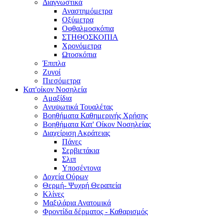
Διαγνωστικά
Αναστημόμετρα
Οξύμετρα
Οφθαλμοσκόπια
ΣΤΗΘΟΣΚΟΠΙΑ
Χρονόμετρα
Ωτοσκόπια
Έπιπλα
Ζυγοί
Πιεσόμετρα
Κατ'οίκον Νοσηλεία
Αμαξίδια
Ανυψωτικά Τουαλέτας
Βοηθήματα Καθημερινής Χρήσης
Βοηθήματα Κατ' Οίκον Νοσηλείας
Διαχείριση Ακράτειας
Πάνες
Σερβιετάκια
Σλιπ
Υποσέντονα
Δοχεία Ούρων
Θερμή- Ψυχρή Θεραπεία
Κλίνες
Μαξιλάρια Ανατομικά
Φροντίδα δέρματος - Καθαρισμός