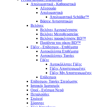
Απολυμαντικά - Καθαριστικά
Αξεσουάρ
Απολυμαντικά
Απολυμαντικά Schülke™
Βάσεις Αντισηπτικών
Βελόνες
Βελόνες Αμνιοκέντησης
Βελόνες Μεσοθεραπείας
Βελόνες παρακέντησης BD™
Προϊόντα του οίκου BD™
Γάζες - Επίδεσμοι - Επιθέματα
Αυτοκόλλητα Επιθέματα
Αυτοκόλλητες Ταινίες
Γάζες
Αυτοκόλλητες Γάζες
Γάζες Αποστειρωμένες
Γάζες Μη Αποστειρωμένες
Επίδεσμοι
Επίδεσμοι- Ταινίες Στερέωσης
Ιατρικός Ιματισμός
Οροί - Ενέσιμα Νερά
Πεταλούδες
Στυλεοί
Σύριγγες