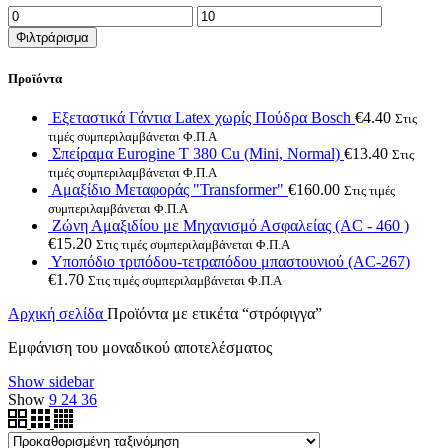
Ελάχιστη
Μέγιστη
τιμή
τιμή
Φιλτράρισμα
Προϊόντα
Εξεταστικά Γάντια Latex χωρίς Πούδρα Bosch
€
4.40
Στις
τιμές συμπεριλαμβάνεται Φ.Π.Α
Σπείραμα Eurogine Τ 380 Cu (Mini, Normal)
€
13.40
Στις
τιμές συμπεριλαμβάνεται Φ.Π.Α
Αμαξίδιο Μεταφοράς "Transformer"
€
160.00
Στις τιμές
συμπεριλαμβάνεται Φ.Π.Α
Ζώνη Αμαξιδίου με Μηχανισμό Ασφαλείας (AC - 460 )
€
15.20
Στις τιμές συμπεριλαμβάνεται Φ.Π.Α
Υποπόδιο τριπόδου-τετραπόδου μπαστουνιού (AC-267)
€
1.70
Στις τιμές συμπεριλαμβάνεται Φ.Π.Α
Αρχική σελίδα
Προϊόντα με ετικέτα “στρόφιγγα”
Εμφάνιση του μοναδικού αποτελέσματος
Show sidebar
Show
9
24
36