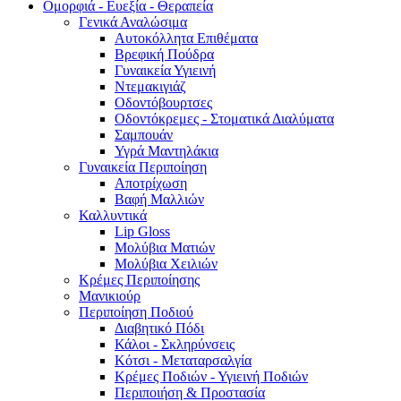
Ομορφιά - Ευεξία - Θεραπεία
Γενικά Αναλώσιμα
Αυτοκόλλητα Επιθέματα
Βρεφική Πούδρα
Γυναικεία Υγιεινή
Ντεμακιγιάζ
Οδοντόβουρτσες
Οδοντόκρεμες - Στοματικά Διαλύματα
Σαμπουάν
Υγρά Μαντηλάκια
Γυναικεία Περιποίηση
Αποτρίχωση
Βαφή Μαλλιών
Καλλυντικά
Lip Gloss
Μολύβια Ματιών
Μολύβια Χειλιών
Κρέμες Περιποίησης
Μανικιούρ
Περιποίηση Ποδιού
Διαβητικό Πόδι
Κάλοι - Σκληρύνσεις
Κότσι - Μεταταρσαλγία
Κρέμες Ποδιών - Υγιεινή Ποδιών
Περιποιήση & Προστασία